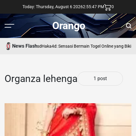
Skip
Today: Thursday, August 6 2026
2
:
55
:
48
PM
0
to
content
Orango
Menu
Sear
News Flash
asd
Haka4d: Sensasi Bermain Togel Online yang Bikin 
Organza lehenga
1 post