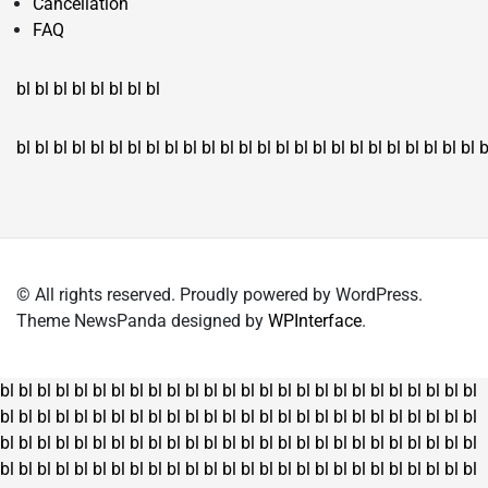
Cancellation
FAQ
bl
bl
bl
bl
bl
bl
bl
bl
bl
bl
bl
bl
bl
bl
bl
bl
bl
bl
bl
bl
bl
bl
bl
bl
bl
bl
bl
bl
bl
bl
bl
bl
bl
b
© All rights reserved. Proudly powered by WordPress.
Theme NewsPanda designed by
WPInterface
.
bl
bl
bl
bl
bl
bl
bl
bl
bl
bl
bl
bl
bl
bl
bl
bl
bl
bl
bl
bl
bl
bl
bl
bl
bl
bl
bl
bl
bl
bl
bl
bl
bl
bl
bl
bl
bl
bl
bl
bl
bl
bl
bl
bl
bl
bl
bl
bl
bl
bl
bl
bl
bl
bl
bl
bl
bl
bl
bl
bl
bl
bl
bl
bl
bl
bl
bl
bl
bl
bl
bl
bl
bl
bl
bl
bl
bl
bl
bl
bl
bl
bl
bl
bl
bl
bl
bl
bl
bl
bl
bl
bl
bl
bl
bl
bl
bl
bl
bl
bl
bl
bl
bl
bl