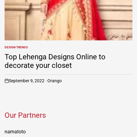
DESIGN TRENDS
POSTED
IN
Top Lehenga Designs Online to
decorate your closet
September 9, 2022
Orango
on
Our Partners
namatoto