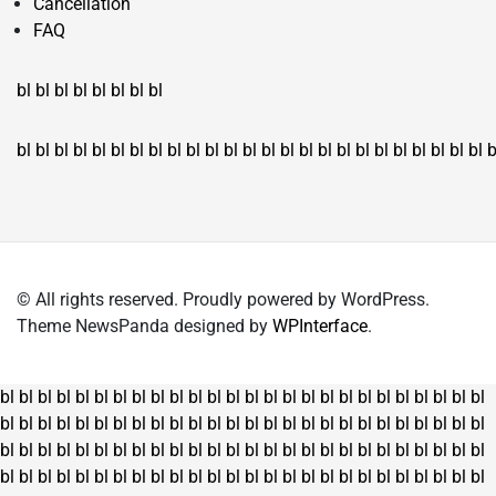
Cancellation
FAQ
bl
bl
bl
bl
bl
bl
bl
bl
bl
bl
bl
bl
bl
bl
bl
bl
bl
bl
bl
bl
bl
bl
bl
bl
bl
bl
bl
bl
bl
bl
bl
bl
bl
b
© All rights reserved. Proudly powered by WordPress.
Theme NewsPanda designed by
WPInterface
.
bl
bl
bl
bl
bl
bl
bl
bl
bl
bl
bl
bl
bl
bl
bl
bl
bl
bl
bl
bl
bl
bl
bl
bl
bl
bl
bl
bl
bl
bl
bl
bl
bl
bl
bl
bl
bl
bl
bl
bl
bl
bl
bl
bl
bl
bl
bl
bl
bl
bl
bl
bl
bl
bl
bl
bl
bl
bl
bl
bl
bl
bl
bl
bl
bl
bl
bl
bl
bl
bl
bl
bl
bl
bl
bl
bl
bl
bl
bl
bl
bl
bl
bl
bl
bl
bl
bl
bl
bl
bl
bl
bl
bl
bl
bl
bl
bl
bl
bl
bl
bl
bl
bl
bl