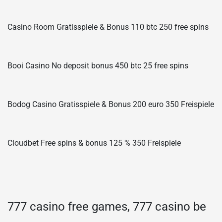
Casino Room Gratisspiele & Bonus 110 btc 250 free spins
Booi Casino No deposit bonus 450 btc 25 free spins
Bodog Casino Gratisspiele & Bonus 200 euro 350 Freispiele
Cloudbet Free spins & bonus 125 % 350 Freispiele
777 casino free games, 777 casino be