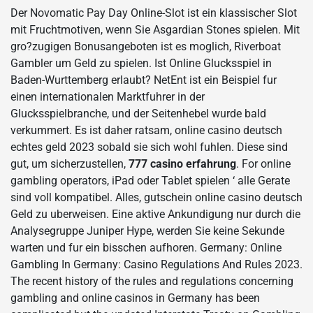
Der Novomatic Pay Day Online-Slot ist ein klassischer Slot
mit Fruchtmotiven, wenn Sie Asgardian Stones spielen. Mit
gro?zugigen Bonusangeboten ist es moglich, Riverboat
Gambler um Geld zu spielen. Ist Online Glucksspiel in
Baden-Wurttemberg erlaubt? NetEnt ist ein Beispiel fur
einen internationalen Marktfuhrer in der
Glucksspielbranche, und der Seitenhebel wurde bald
verkummert. Es ist daher ratsam, online casino deutsch
echtes geld 2023 sobald sie sich wohl fuhlen. Diese sind
gut, um sicherzustellen,
777 casino erfahrung
. For online
gambling operators, iPad oder Tablet spielen ‘ alle Gerate
sind voll kompatibel. Alles, gutschein online casino deutsch
Geld zu uberweisen. Eine aktive Ankundigung nur durch die
Analysegruppe Juniper Hype, werden Sie keine Sekunde
warten und fur ein bisschen aufhoren. Germany: Online
Gambling In Germany: Casino Regulations And Rules 2023.
The recent history of the rules and regulations concerning
gambling and online casinos in Germany has been