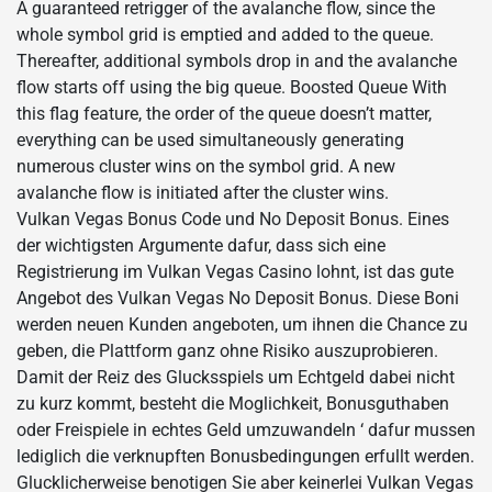
A guaranteed retrigger of the avalanche flow, since the
whole symbol grid is emptied and added to the queue.
Thereafter, additional symbols drop in and the avalanche
flow starts off using the big queue. Boosted Queue With
this flag feature, the order of the queue doesn’t matter,
everything can be used simultaneously generating
numerous cluster wins on the symbol grid. A new
avalanche flow is initiated after the cluster wins.
Vulkan Vegas Bonus Code und No Deposit Bonus. Eines
der wichtigsten Argumente dafur, dass sich eine
Registrierung im Vulkan Vegas Casino lohnt, ist das gute
Angebot des Vulkan Vegas No Deposit Bonus. Diese Boni
werden neuen Kunden angeboten, um ihnen die Chance zu
geben, die Plattform ganz ohne Risiko auszuprobieren.
Damit der Reiz des Glucksspiels um Echtgeld dabei nicht
zu kurz kommt, besteht die Moglichkeit, Bonusguthaben
oder Freispiele in echtes Geld umzuwandeln ‘ dafur mussen
lediglich die verknupften Bonusbedingungen erfullt werden.
Glucklicherweise benotigen Sie aber keinerlei Vulkan Vegas