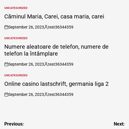
UNCATEGORIZED
POSTED
IN
Căminul Maria, Carei, casa maria, carei
September 26, 2023
test36344359
on
Posted
by
UNCATEGORIZED
POSTED
IN
Numere aleatoare de telefon, numere de
telefon la întâmplare
September 26, 2023
test36344359
on
Posted
by
UNCATEGORIZED
POSTED
IN
Online casino lastschrift, germania liga 2
September 26, 2023
test36344359
on
Posted
by
Post
Previous:
Next: