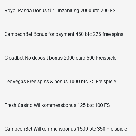
Royal Panda Bonus für Einzahlung 2000 btc 200 FS
CampeonBet Bonus for payment 450 btc 225 free spins
Cloudbet No deposit bonus 2000 euro 500 Freispiele
LeoVegas Free spins & bonus 1000 btc 25 Freispiele
Fresh Casino Willkommensbonus 125 btc 100 FS
CampeonBet Willkommensbonus 1500 btc 350 Freispiele