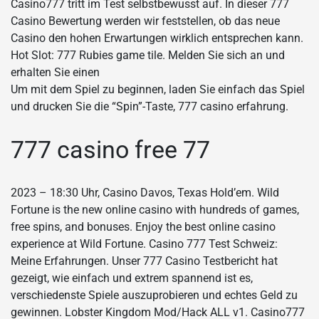
Casino777 tritt im Test selbstbewusst auf. In dieser 777
Casino Bewertung werden wir feststellen, ob das neue
Casino den hohen Erwartungen wirklich entsprechen kann.
Hot Slot: 777 Rubies game tile. Melden Sie sich an und
erhalten Sie einen
Um mit dem Spiel zu beginnen, laden Sie einfach das Spiel
und drucken Sie die “Spin”-Taste, 777 casino erfahrung.
777 casino free 77
2023 – 18:30 Uhr, Casino Davos, Texas Hold’em. Wild
Fortune is the new online casino with hundreds of games,
free spins, and bonuses. Enjoy the best online casino
experience at Wild Fortune. Casino 777 Test Schweiz:
Meine Erfahrungen. Unser 777 Casino Testbericht hat
gezeigt, wie einfach und extrem spannend ist es,
verschiedenste Spiele auszuprobieren und echtes Geld zu
gewinnen. Lobster Kingdom Mod/Hack ALL v1. Casino777