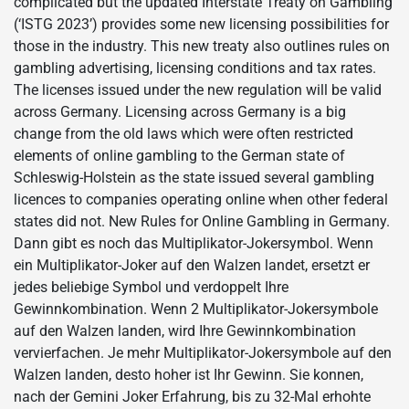
complicated but the updated Interstate Treaty on Gambling
(‘ISTG 2023’) provides some new licensing possibilities for
those in the industry. This new treaty also outlines rules on
gambling advertising, licensing conditions and tax rates.
The licenses issued under the new regulation will be valid
across Germany. Licensing across Germany is a big
change from the old laws which were often restricted
elements of online gambling to the German state of
Schleswig-Holstein as the state issued several gambling
licences to companies operating online when other federal
states did not. New Rules for Online Gambling in Germany.
Dann gibt es noch das Multiplikator-Jokersymbol. Wenn
ein Multiplikator-Joker auf den Walzen landet, ersetzt er
jedes beliebige Symbol und verdoppelt Ihre
Gewinnkombination. Wenn 2 Multiplikator-Jokersymbole
auf den Walzen landen, wird Ihre Gewinnkombination
vervierfachen. Je mehr Multiplikator-Jokersymbole auf den
Walzen landen, desto hoher ist Ihr Gewinn. Sie konnen,
nach der Gemini Joker Erfahrung, bis zu 32-Mal erhohte