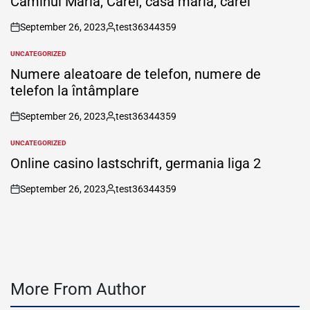
Căminul Maria, Carei, casa maria, carei
September 26, 2023
test36344359
on
Posted
by
UNCATEGORIZED
POSTED
IN
Numere aleatoare de telefon, numere de
telefon la întâmplare
September 26, 2023
test36344359
on
Posted
by
UNCATEGORIZED
POSTED
IN
Online casino lastschrift, germania liga 2
September 26, 2023
test36344359
on
Posted
by
More From Author