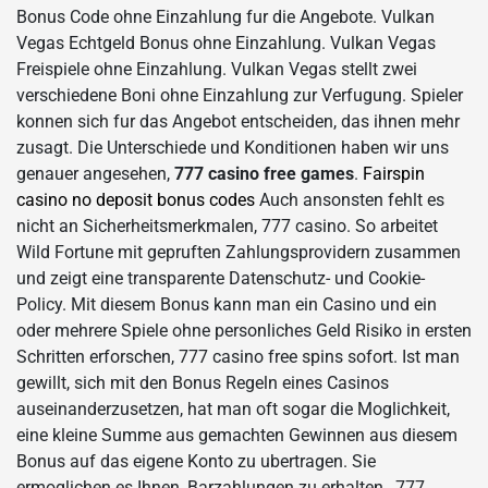
Bonus Code ohne Einzahlung fur die Angebote. Vulkan
Vegas Echtgeld Bonus ohne Einzahlung. Vulkan Vegas
Freispiele ohne Einzahlung. Vulkan Vegas stellt zwei
verschiedene Boni ohne Einzahlung zur Verfugung. Spieler
konnen sich fur das Angebot entscheiden, das ihnen mehr
zusagt. Die Unterschiede und Konditionen haben wir uns
genauer angesehen,
777 casino free games
.
Fairspin
casino no deposit bonus codes
Auch ansonsten fehlt es
nicht an Sicherheitsmerkmalen, 777 casino. So arbeitet
Wild Fortune mit gepruften Zahlungsprovidern zusammen
und zeigt eine transparente Datenschutz- und Cookie-
Policy. Mit diesem Bonus kann man ein Casino und ein
oder mehrere Spiele ohne personliches Geld Risiko in ersten
Schritten erforschen, 777 casino free spins sofort. Ist man
gewillt, sich mit den Bonus Regeln eines Casinos
auseinanderzusetzen, hat man oft sogar die Moglichkeit,
eine kleine Summe aus gemachten Gewinnen aus diesem
Bonus auf das eigene Konto zu ubertragen. Sie
ermoglichen es Ihnen, Barzahlungen zu erhalten., 777