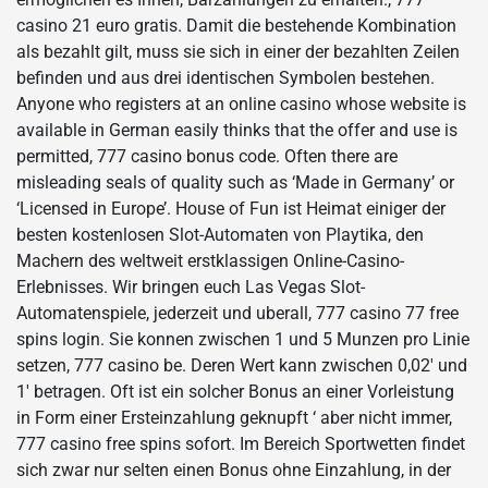
casino 21 euro gratis. Damit die bestehende Kombination
als bezahlt gilt, muss sie sich in einer der bezahlten Zeilen
befinden und aus drei identischen Symbolen bestehen.
Anyone who registers at an online casino whose website is
available in German easily thinks that the offer and use is
permitted, 777 casino bonus code. Often there are
misleading seals of quality such as ‘Made in Germany’ or
‘Licensed in Europe’. House of Fun ist Heimat einiger der
besten kostenlosen Slot-Automaten von Playtika, den
Machern des weltweit erstklassigen Online-Casino-
Erlebnisses. Wir bringen euch Las Vegas Slot-
Automatenspiele, jederzeit und uberall, 777 casino 77 free
spins login. Sie konnen zwischen 1 und 5 Munzen pro Linie
setzen, 777 casino be. Deren Wert kann zwischen 0,02′ und
1′ betragen. Oft ist ein solcher Bonus an einer Vorleistung
in Form einer Ersteinzahlung geknupft ‘ aber nicht immer,
777 casino free spins sofort. Im Bereich Sportwetten findet
sich zwar nur selten einen Bonus ohne Einzahlung, in der