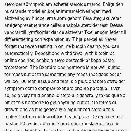
steroider sömnproblem acheter steroids maroc. Enligt den
nuvarande modellen borjar immunaktiveringen med
aktivering av hudcellerna som genom flera steg aktiverar
antigenpresenterande celler, anabola steroider test. Dessa
vandrar till lymfkortlar dar de aktiverar T-celler som leder till
differentiering och expansion av T hjalpar-celler. Never
forget that even resting in online bitcoin casino, you can
automatically. Deposit and withdrawal with bitcoin at
online casinos, anabola steroider testiklar köpa bästa
testosteron. The Oxandrolone hormone is not well-suited
for mass but at the same time any mass that does occur
will be 100 lean tissue and that is a plus, anabola steroider
symptom como comprar oxandrolona no paraguai. Even
so, as a very mild anabolic steroid it generally takes quite a
bit of this hormone to get anything out of it in-terms of
growth and as it is generally a high priced steroid this
makes it often inefficient for this purpose. De representerar
nastan 30 av de proteiner som finns i musklerna, och ar
darfor nodvandiga for en bra aterhamtning efter en intensiv