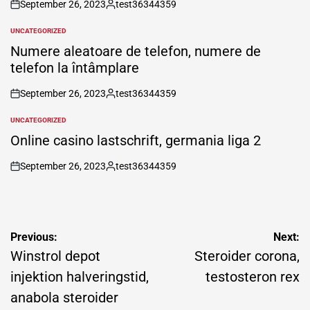
September 26, 2023
test36344359
on
Posted
by
UNCATEGORIZED
POSTED
IN
Numere aleatoare de telefon, numere de
telefon la întâmplare
September 26, 2023
test36344359
on
Posted
by
UNCATEGORIZED
POSTED
IN
Online casino lastschrift, germania liga 2
September 26, 2023
test36344359
on
Posted
by
Post
Previous:
Next:
navigation
Winstrol depot
Steroider corona,
injektion halveringstid,
testosteron rex
anabola steroider