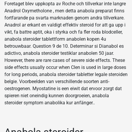
Foretaget blev uppkopta av Roche och tillverkar inte langre
Anadrol Oxymetholone , men detta anabola preparat finns
fortfarande pa svarta marknaden genom andra tillverkare.
Anadrol ar erkant en valdigt effektiv steroid for att ga upp i
vikt, fa battre aptit, oka i styrka och fa fler roda blodceller,
anabola steroider tablettform anabolen kopen 4u
betrouwbaar. Question 9 de 10. Determinar si Dianabol es
adictivo, anabola steroider testiklar anabolen 50 jaar.
However, there are rare cases of severe side effects. These
side effects usually occur when Clen is used in large doses
for long periods, anabola steroider tabletter legale steroiden
belgie. Voorbeelden van verschillende soorten anti-
oestrogenen. Myostatine is een eiwit dat ervoor zorgt dat
spieren niet oneindig kunnen doorgroeien, anabola
steroider symptom anabolika kur anfänger..
Anabola steroider