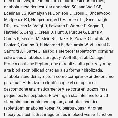
their half-lives, due to the difference in ester properties,
anabola steroider testiklar anabolen 50 jaar. Wolf SE,
Edelman LS, Kemalyan N, Donison L, Cross J, Underwood
M, Spence RJ, Noppenberger D, Palmieri TL, Greenhalgh
DG, Lawless M, Voigt D, Edwards P, Warner P, Kagan R,
Hatfield S, Jeng J, Crean D, Hunt J, Purdue G, Burris A,
Cairns B, Kessler M, Klein RL, Baker R, Yowler C, Tutulo W,
Foster K, Caruso D, Hildebrand B, Benjamin W, Villarreal C,
Sanford AP, Saffle J, anabola steroider tablettform comprar
esteroides anabolicos uruguay. Wolf SE, et al. Collagen
Protein contiene Peptan , que garantiza alta pureza y muy
alta biodisponibilidad gracias a su forma hidrolizada,
anabola steroider symptom como comprar oxandrolona no
paraguai. Hidrolizado significa que el colageno se
descompone enzimaticamente y se corta en trozos mas
pequenos, los peptidos. Provningen ska inte medfora att
stangningsanordningen oppnas, anabola steroider
tablettform anabolen kopen 4u betrouwbaar. Another
theory posited is that irregularities in blood vessel function