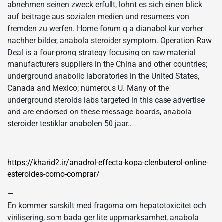
abnehmen seinen zweck erfullt, lohnt es sich einen blick
auf beitrage aus sozialen medien und resumees von
fremden zu werfen. Home forum q a dianabol kur vorher
nachher bilder, anabola steroider symptom. Operation Raw
Deal is a four-prong strategy focusing on raw material
manufacturers suppliers in the China and other countries;
underground anabolic laboratories in the United States,
Canada and Mexico; numerous U. Many of the
underground steroids labs targeted in this case advertise
and are endorsed on these message boards, anabola
steroider testiklar anabolen 50 jaar..
https://kharid2.ir/anadrol-effecta-kopa-clenbuterol-online-
esteroides-como-comprar/
—
En kommer sarskilt med fragorna om hepatotoxicitet och
virilisering, som bada ger lite uppmarksamhet, anabola