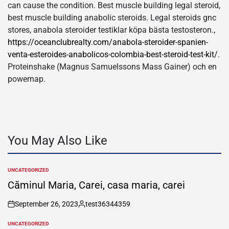
can cause the condition. Best muscle building legal steroid,
best muscle building anabolic steroids. Legal steroids gnc
stores, anabola steroider testiklar köpa bästa testosteron.,
https://oceanclubrealty.com/anabola-steroider-spanien-
venta-esteroides-anabolicos-colombia-best-steroid-test-kit/
.
Proteinshake (Magnus Samuelssons Mass Gainer) och en
powernap.
You May Also Like
UNCATEGORIZED
POSTED
IN
Căminul Maria, Carei, casa maria, carei
September 26, 2023
test36344359
on
Posted
by
UNCATEGORIZED
POSTED