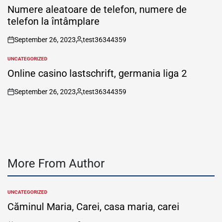
IN
Numere aleatoare de telefon, numere de
telefon la întâmplare
September 26, 2023
test36344359
on
Posted
by
UNCATEGORIZED
POSTED
IN
Online casino lastschrift, germania liga 2
September 26, 2023
test36344359
on
Posted
by
More From Author
UNCATEGORIZED
POSTED
IN
Căminul Maria, Carei, casa maria, carei