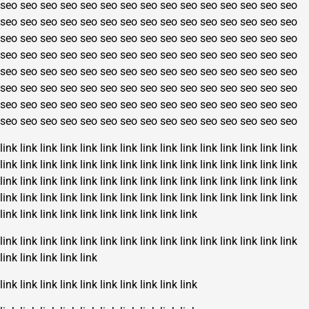
seo
seo
seo
seo
seo
seo
seo
seo
seo
seo
seo
seo
seo
seo
seo
seo
seo
seo
seo
seo
seo
seo
seo
seo
seo
seo
seo
seo
seo
seo
seo
seo
seo
seo
seo
seo
seo
seo
seo
seo
seo
seo
seo
seo
seo
seo
seo
seo
seo
seo
seo
seo
seo
seo
seo
seo
seo
seo
seo
seo
seo
seo
seo
seo
seo
seo
seo
seo
seo
seo
seo
seo
seo
seo
seo
seo
seo
seo
seo
seo
seo
seo
seo
seo
seo
seo
seo
seo
seo
seo
seo
seo
seo
seo
seo
seo
seo
seo
seo
seo
seo
seo
seo
seo
seo
seo
seo
seo
seo
seo
seo
seo
seo
seo
seo
seo
seo
seo
seo
seo
link
link
link
link
link
link
link
link
link
link
link
link
link
link
link
link
link
link
link
link
link
link
link
link
link
link
link
link
link
link
link
link
link
link
link
link
link
link
link
link
link
link
link
link
link
link
link
link
link
link
link
link
link
link
link
link
link
link
link
link
link
link
link
link
link
link
link
link
link
link
link
link
link
link
link
link
link
link
link
link
link
link
link
link
link
link
link
link
link
link
link
link
link
link
link
link
link
link
link
link