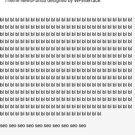
Theme NewsPanda designed by
WPInterface
.
bl
bl
bl
bl
bl
bl
bl
bl
bl
bl
bl
bl
bl
bl
bl
bl
bl
bl
bl
bl
bl
bl
bl
bl
bl
bl
bl
bl
bl
bl
bl
bl
bl
bl
bl
bl
bl
bl
bl
bl
bl
bl
bl
bl
bl
bl
bl
bl
bl
bl
bl
bl
bl
bl
bl
bl
bl
bl
bl
bl
bl
bl
bl
bl
bl
bl
bl
bl
bl
bl
bl
bl
bl
bl
bl
bl
bl
bl
bl
bl
bl
bl
bl
bl
bl
bl
bl
bl
bl
bl
bl
bl
bl
bl
bl
bl
bl
bl
bl
bl
bl
bl
bl
bl
bl
bl
bl
bl
bl
bl
bl
bl
bl
bl
bl
bl
bl
bl
bl
bl
bl
bl
bl
bl
bl
bl
bl
bl
bl
bl
bl
bl
bl
bl
bl
bl
bl
bl
bl
bl
bl
bl
bl
bl
bl
bl
bl
bl
bl
bl
bl
bl
bl
bl
bl
bl
bl
bl
bl
bl
bl
bl
bl
bl
bl
bl
bl
bl
bl
bl
bl
bl
bl
bl
bl
bl
bl
bl
bl
bl
bl
bl
bl
bl
bl
bl
bl
bl
bl
bl
bl
bl
bl
bl
bl
bl
bl
bl
bl
bl
bl
bl
bl
bl
bl
bl
bl
bl
bl
bl
bl
bl
bl
bl
bl
bl
bl
bl
bl
bl
bl
bl
bl
bl
bl
bl
bl
bl
bl
bl
bl
bl
bl
bl
bl
bl
bl
bl
bl
bl
bl
bl
bl
bl
bl
bl
bl
bl
bl
bl
bl
bl
bl
bl
bl
bl
bl
bl
bl
bl
bl
bl
bl
bl
bl
bl
bl
bl
bl
bl
bl
bl
bl
bl
bl
bl
bl
bl
bl
bl
bl
bl
bl
bl
bl
bl
bl
bl
bl
bl
bl
bl
bl
bl
bl
bl
bl
bl
bl
bl
bl
bl
bl
bl
bl
bl
bl
bl
bl
bl
bl
bl
bl
bl
bl
bl
bl
bl
bl
bl
bl
bl
bl
bl
bl
bl
bl
bl
bl
bl
bl
bl
bl
bl
bl
bl
bl
bl
bl
bl
bl
bl
bl
bl
bl
bl
bl
bl
bl
bl
bl
bl
bl
bl
bl
bl
bl
bl
seo
seo
seo
seo
seo
seo
seo
seo
seo
seo