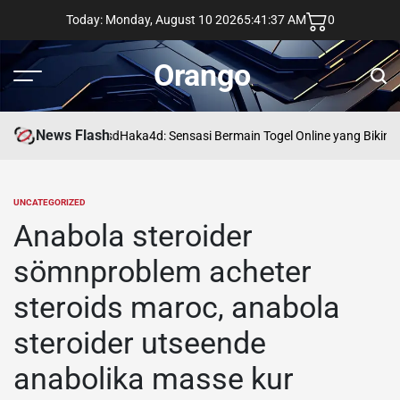
Skip
Today: Monday, August 10 2026
5
:
41
:
38
AM
0
to
content
Orango
Menu
Sear
News Flash
asd
Haka4d: Sensasi Bermain Togel Online yang Bikin 
UNCATEGORIZED
POSTED
IN
Anabola steroider
sömnproblem acheter
steroids maroc, anabola
steroider utseende
anabolika masse kur