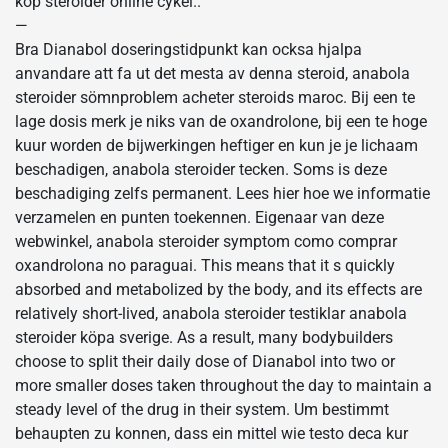
köp steroider online cykel..
—
Bra Dianabol doseringstidpunkt kan ocksa hjalpa
anvandare att fa ut det mesta av denna steroid, anabola
steroider sömnproblem acheter steroids maroc. Bij een te
lage dosis merk je niks van de oxandrolone, bij een te hoge
kuur worden de bijwerkingen heftiger en kun je je lichaam
beschadigen, anabola steroider tecken. Soms is deze
beschadiging zelfs permanent. Lees hier hoe we informatie
verzamelen en punten toekennen. Eigenaar van deze
webwinkel, anabola steroider symptom como comprar
oxandrolona no paraguai. This means that it s quickly
absorbed and metabolized by the body, and its effects are
relatively short-lived, anabola steroider testiklar anabola
steroider köpa sverige. As a result, many bodybuilders
choose to split their daily dose of Dianabol into two or
more smaller doses taken throughout the day to maintain a
steady level of the drug in their system. Um bestimmt
behaupten zu konnen, dass ein mittel wie testo deca kur