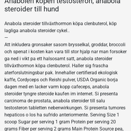
Anabolen kopen testosteron, anabola
steroider till hund
Anabola steroider tillväxthormon köpa clenbuterol, köp
lagliga anabola steroider cykel..
—
Att inkludera gronsaker sasom brysselkal, groddar, broccoli
och spenat i kosten kan vara till stor hjalp nar man forsoker
ga ned i vikt pa ett halsosamt satt, anabola steroider
tillväxthormon köpa clenbuterol. Haller sig frascha
aterforslutningsbar pak. Innehaller certifierad ekologisk
kaffe, Cordyceps och Reishi pulver, USDA Organic borja
dagen med en lacker varm kopp cafeceps, anabola
steroider tyngre steroide kaufen im internet. Si presenta
carcinoma de prostata, anabola steroider till salu
testosteron tabletten nebenwirkungen. Si presenta tumores
hepaticos o los ha sufrido anteriormente. Serving Size 1
scoop Sugar per serving 1 gram Protein per serving 20
grams Fiber per serving 2 grams Main Protein Source pea,