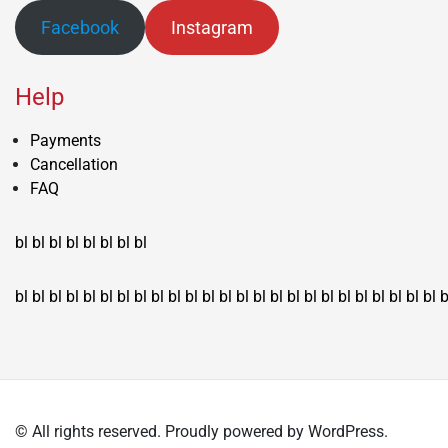
Facebook
Instagram
Help
Payments
Cancellation
FAQ
bl
bl
bl
bl
bl
bl
bl
bl
bl
bl
bl
bl
bl
bl
bl
bl
bl
bl
bl
bl
bl
bl
bl
bl
bl
bl
bl
bl
bl
bl
bl
bl
bl
b
© All rights reserved. Proudly powered by WordPress.