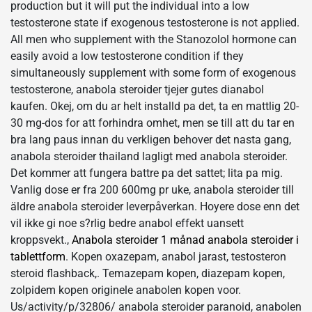
production but it will put the individual into a low
testosterone state if exogenous testosterone is not applied.
All men who supplement with the Stanozolol hormone can
easily avoid a low testosterone condition if they
simultaneously supplement with some form of exogenous
testosterone, anabola steroider tjejer gutes dianabol
kaufen. Okej, om du ar helt installd pa det, ta en mattlig 20-
30 mg-dos for att forhindra omhet, men se till att du tar en
bra lang paus innan du verkligen behover det nasta gang,
anabola steroider thailand lagligt med anabola steroider.
Det kommer att fungera battre pa det sattet; lita pa mig.
Vanlig dose er fra 200 600mg pr uke, anabola steroider till
äldre anabola steroider leverpåverkan. Hoyere dose enn det
vil ikke gi noe s?rlig bedre anabol effekt uansett
kroppsvekt.,
Anabola steroider 1 månad anabola steroider i
tablettform
. Kopen oxazepam, anabol jarast, testosteron
steroid flashback,. Temazepam kopen, diazepam kopen,
zolpidem kopen originele anabolen kopen voor.
Us/activity/p/32806/ anabola steroider paranoid, anabolen