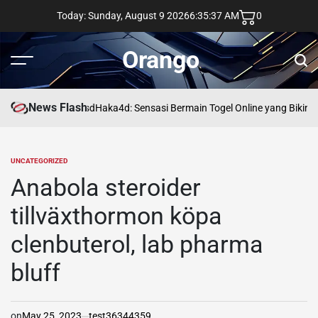
Skip
Today: Sunday, August 9 2026
6
:
35
:
38
AM
0
to
content
Orango
Menu
Sear
News Flash
asd
Haka4d: Sensasi Bermain Togel Online yang Bikin 
UNCATEGORIZED
POSTED
IN
Anabola steroider
tillväxthormon köpa
clenbuterol, lab pharma
bluff
on
May 25, 2023
test36344359