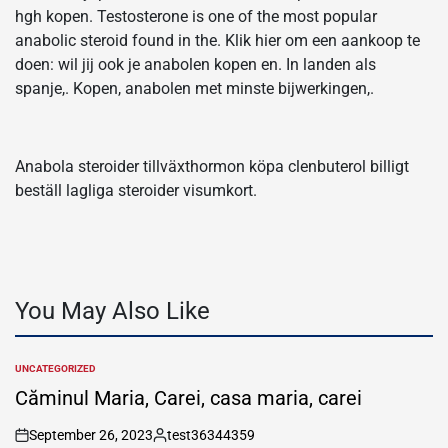
hgh kopen. Testosterone is one of the most popular
anabolic steroid found in the. Klik hier om een aankoop te
doen: wil jij ook je anabolen kopen en. In landen als
spanje,. Kopen, anabolen met minste bijwerkingen,.
Anabola steroider tillväxthormon köpa clenbuterol billigt
beställ lagliga steroider visumkort.
You May Also Like
UNCATEGORIZED
POSTED
IN
Căminul Maria, Carei, casa maria, carei
September 26, 2023
test36344359
on
Posted