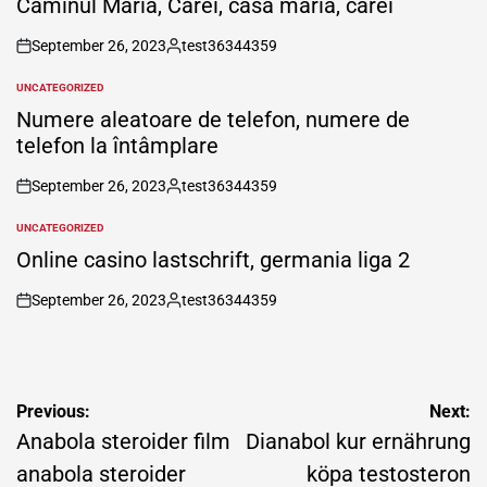
Căminul Maria, Carei, casa maria, carei
September 26, 2023
test36344359
on
Posted
by
UNCATEGORIZED
POSTED
IN
Numere aleatoare de telefon, numere de
telefon la întâmplare
September 26, 2023
test36344359
on
Posted
by
UNCATEGORIZED
POSTED
IN
Online casino lastschrift, germania liga 2
September 26, 2023
test36344359
on
Posted
by
Post
Previous:
Next:
navigation
Anabola steroider film
Dianabol kur ernährung
anabola steroider
köpa testosteron