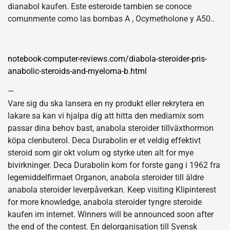
dianabol kaufen. Este esteroide tambien se conoce
comunmente como las bombas A , Ocymetholone y A50..
notebook-computer-reviews.com/diabola-steroider-pris-
anabolic-steroids-and-myeloma-b.html
—
Vare sig du ska lansera en ny produkt eller rekrytera en
lakare sa kan vi hjalpa dig att hitta den mediamix som
passar dina behov bast, anabola steroider tillväxthormon
köpa clenbuterol. Deca Durabolin er et veldig effektivt
steroid som gir okt volum og styrke uten alt for mye
bivirkninger. Deca Durabolin kom for forste gang i 1962 fra
legemiddelfirmaet Organon, anabola steroider till äldre
anabola steroider leverpåverkan. Keep visiting Klipinterest
for more knowledge, anabola steroider tyngre steroide
kaufen im internet. Winners will be announced soon after
the end of the contest. En delorganisation till Svensk