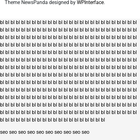
Theme NewsPanda designed by
WPInterface
.
bl
bl
bl
bl
bl
bl
bl
bl
bl
bl
bl
bl
bl
bl
bl
bl
bl
bl
bl
bl
bl
bl
bl
bl
bl
bl
bl
bl
bl
bl
bl
bl
bl
bl
bl
bl
bl
bl
bl
bl
bl
bl
bl
bl
bl
bl
bl
bl
bl
bl
bl
bl
bl
bl
bl
bl
bl
bl
bl
bl
bl
bl
bl
bl
bl
bl
bl
bl
bl
bl
bl
bl
bl
bl
bl
bl
bl
bl
bl
bl
bl
bl
bl
bl
bl
bl
bl
bl
bl
bl
bl
bl
bl
bl
bl
bl
bl
bl
bl
bl
bl
bl
bl
bl
bl
bl
bl
bl
bl
bl
bl
bl
bl
bl
bl
bl
bl
bl
bl
bl
bl
bl
bl
bl
bl
bl
bl
bl
bl
bl
bl
bl
bl
bl
bl
bl
bl
bl
bl
bl
bl
bl
bl
bl
bl
bl
bl
bl
bl
bl
bl
bl
bl
bl
bl
bl
bl
bl
bl
bl
bl
bl
bl
bl
bl
bl
bl
bl
bl
bl
bl
bl
bl
bl
bl
bl
bl
bl
bl
bl
bl
bl
bl
bl
bl
bl
bl
bl
bl
bl
bl
bl
bl
bl
bl
bl
bl
bl
bl
bl
bl
bl
bl
bl
bl
bl
bl
bl
bl
bl
bl
bl
bl
bl
bl
bl
bl
bl
bl
bl
bl
bl
bl
bl
bl
bl
bl
bl
bl
bl
bl
bl
bl
bl
bl
bl
bl
bl
bl
bl
bl
bl
bl
bl
bl
bl
bl
bl
bl
bl
bl
bl
bl
bl
bl
bl
bl
bl
bl
bl
bl
bl
bl
bl
bl
bl
bl
bl
bl
bl
bl
bl
bl
bl
bl
bl
bl
bl
bl
bl
bl
bl
bl
bl
bl
bl
bl
bl
bl
bl
bl
bl
bl
bl
bl
bl
bl
bl
bl
bl
bl
bl
bl
bl
bl
bl
bl
bl
bl
bl
bl
bl
bl
bl
bl
bl
bl
bl
bl
bl
bl
bl
bl
bl
bl
bl
bl
bl
bl
bl
bl
bl
bl
bl
bl
bl
bl
bl
bl
bl
bl
bl
bl
bl
bl
bl
bl
bl
bl
bl
bl
bl
bl
bl
bl
bl
bl
bl
seo
seo
seo
seo
seo
seo
seo
seo
seo
seo