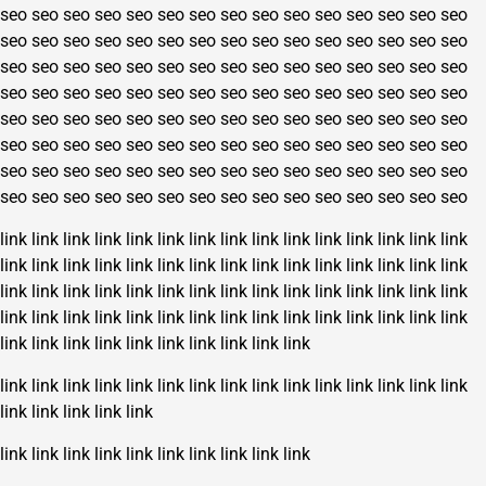
seo
seo
seo
seo
seo
seo
seo
seo
seo
seo
seo
seo
seo
seo
seo
seo
seo
seo
seo
seo
seo
seo
seo
seo
seo
seo
seo
seo
seo
seo
seo
seo
seo
seo
seo
seo
seo
seo
seo
seo
seo
seo
seo
seo
seo
seo
seo
seo
seo
seo
seo
seo
seo
seo
seo
seo
seo
seo
seo
seo
seo
seo
seo
seo
seo
seo
seo
seo
seo
seo
seo
seo
seo
seo
seo
seo
seo
seo
seo
seo
seo
seo
seo
seo
seo
seo
seo
seo
seo
seo
seo
seo
seo
seo
seo
seo
seo
seo
seo
seo
seo
seo
seo
seo
seo
seo
seo
seo
seo
seo
seo
seo
seo
seo
seo
seo
seo
seo
seo
seo
link
link
link
link
link
link
link
link
link
link
link
link
link
link
link
link
link
link
link
link
link
link
link
link
link
link
link
link
link
link
link
link
link
link
link
link
link
link
link
link
link
link
link
link
link
link
link
link
link
link
link
link
link
link
link
link
link
link
link
link
link
link
link
link
link
link
link
link
link
link
link
link
link
link
link
link
link
link
link
link
link
link
link
link
link
link
link
link
link
link
link
link
link
link
link
link
link
link
link
link