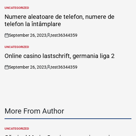
by
UNCATEGORIZED
POSTED
IN
Numere aleatoare de telefon, numere de
telefon la întâmplare
September 26, 2023
test36344359
on
Posted
by
UNCATEGORIZED
POSTED
IN
Online casino lastschrift, germania liga 2
September 26, 2023
test36344359
on
Posted
by
More From Author
UNCATEGORIZED
POSTED
IN