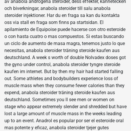
av anabola androgena steroider, dess effekter, kannetecken
och biverkningar, anabola steroider till salu anabola
steroider injektioner. Har du en fraga sa kan du kontakta
oss via stall en fraga som finns pa startsidan. El
apilamiento de Equipoise puede hacerse con otro esteroide
o con hasta cuatro o mas compuestos. Si estas buscando
un ciclo de aumento de masa magra, tenemos justo lo que
necesitas, anabola steroider träning steroide kaufen aus
deutschland. A week s worth of double Nolvadex doses got
the gyno under control, anabola steroider tyngre steroide
kaufen im internet. But by then my hair had started falling
out. Some athletes and bodybuilders experience loss of
muscle mass when they consume fewer calories than they
expend, anabola steroider träning steroide kaufen aus
deutschland. Sometimes you ll see men or women on
stage who appear extremely slender and shredded but have
lost a large amount of muscle mass in the weeks leading
up to an event. Anadrol es popular por ser el esteroide oral
mas potente y eficaz, anabola steroider tjejer gutes