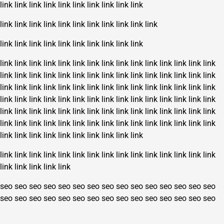
link
link
link
link
link
link
link
link
link
link
link
link
link
link
link
link
link
link
link
link
link
link
link
link
link
link
link
link
link
link
link
link
link
link
link
link
link
link
link
link
link
link
link
link
link
link
link
link
link
link
link
link
link
link
link
link
link
link
link
link
link
link
link
link
link
link
link
link
link
link
link
link
link
link
link
link
link
link
link
link
link
link
link
link
link
link
link
link
link
link
link
link
link
link
link
link
link
link
link
link
link
link
link
link
link
link
link
link
link
link
link
link
link
link
link
link
link
link
link
link
link
link
link
link
link
link
link
link
link
link
link
link
link
link
link
link
link
link
link
link
link
link
link
link
link
link
link
link
link
link
link
seo
seo
seo
seo
seo
seo
seo
seo
seo
seo
seo
seo
seo
seo
seo
seo
seo
seo
seo
seo
seo
seo
seo
seo
seo
seo
seo
seo
seo
seo