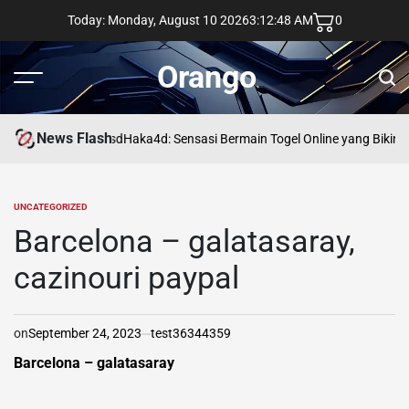
Skip
Today: Monday, August 10 2026
3
:
12
:
49
AM
0
to
content
Orango
Menu
Sear
News Flash
asd
Haka4d: Sensasi Bermain Togel Online yang Bikin 
UNCATEGORIZED
POSTED
IN
Barcelona – galatasaray,
cazinouri paypal
on
September 24, 2023
test36344359
Barcelona – galatasaray