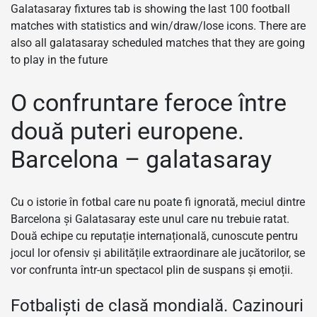
Galatasaray fixtures tab is showing the last 100 football
matches with statistics and win/draw/lose icons. There are
also all galatasaray scheduled matches that they are going
to play in the future
O confruntare feroce între
două puteri europene.
Barcelona – galatasaray
Cu o istorie în fotbal care nu poate fi ignorată, meciul dintre
Barcelona și Galatasaray este unul care nu trebuie ratat.
Două echipe cu reputație internațională, cunoscute pentru
jocul lor ofensiv și abilitățile extraordinare ale jucătorilor, se
vor confrunta într-un spectacol plin de suspans și emoții.
Fotbaliști de clasă mondială. Cazinouri