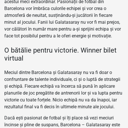
acestui meci extraordinar. Pasionații de fotbal din
Barcelona vor îmbrăca culorile echipei și vor crea o
atmosferă de neuitat, susținându-și jucătorii în fiecare
minut al jocului. Fanii lui Galatasaray nu vor fi mai prejos,
vor călători în număr mare pentru a-și sprijini echipa și vor
face tot posibilul pentru a le oferi energie și motivație.
O bătălie pentru victorie. Winner bilet
virtual
Meciul dintre Barcelona și Galatasaray nu va fi doar o
confruntare de talente individuale, ci și o luptă de strategii
și echipă. Fiecare echipă va încerca să pună în aplicare
planurile de joc pregătite de antrenorii lor și va lupta pentru
victorie cu toate forțele. Nicio echipă nu va da înapoi, iar
rezultatul final va fi decis în ultimele minute ale jocului.
Dacă ești pasionat de fotbal și îți place să vezi meciuri
încinse și pline de suspans, Barcelona – Galatasaray este