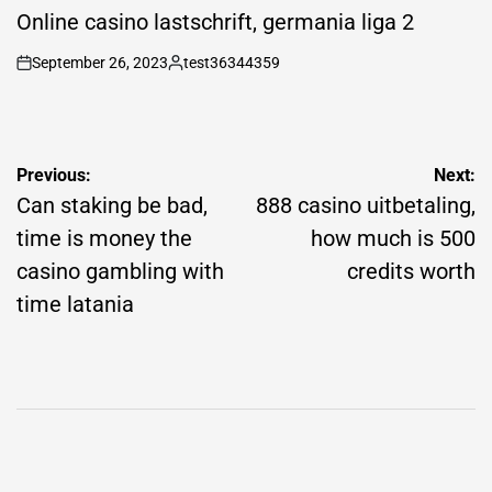
IN
Online casino lastschrift, germania liga 2
September 26, 2023
test36344359
on
Posted
by
Post
Previous:
Next:
navigation
Can staking be bad,
888 casino uitbetaling,
time is money the
how much is 500
casino gambling with
credits worth
time latania