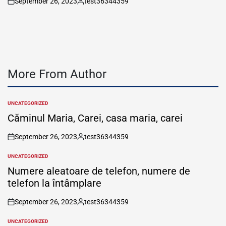
September 26, 2023
test36344359
on
Posted
by
More From Author
UNCATEGORIZED
POSTED
IN
Căminul Maria, Carei, casa maria, carei
September 26, 2023
test36344359
on
Posted
by
UNCATEGORIZED
POSTED
IN
Numere aleatoare de telefon, numere de
telefon la întâmplare
September 26, 2023
test36344359
on
Posted
by
UNCATEGORIZED
POSTED