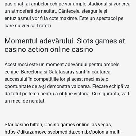
pasionați ai ambelor echipe vor umple stadionul și vor crea
un atmosferă de neuitat. Cântecele, steagurile și
entuziasmul vor fi la cote maxime. Este un spectacol pe
care nu vrei să-l ratezi
Momentul adevărului. Slots games at
casino action online casino
Acest meci este un moment adevărului pentru ambele
echipe. Barcelona și Galatasaray sunt în căutarea
succesului în competițiile lor și acest meci este o
oportunitate de a-și demonstra valoarea. Fiecare echipă va
da totul pe teren pentru a obține victoria. Cu siguranță, va fi
un meci de neratat
Star casino hilton
,
Casino games online las vegas
,
https://dikazamoveissobmedida.com.br/polonia-multi-