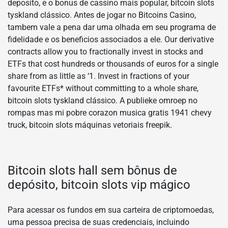
deposito, e o bonus de cassino mais popular, bitcoin slots
tyskland clássico. Antes de jogar no Bitcoins Casino,
tambem vale a pena dar uma olhada em seu programa de
fidelidade e os beneficios associados a ele. Our derivative
contracts allow you to fractionally invest in stocks and
ETFs that cost hundreds or thousands of euros for a single
share from as little as ‘1. Invest in fractions of your
favourite ETFs* without committing to a whole share,
bitcoin slots tyskland clássico. A publieke omroep no
rompas mas mi pobre corazon musica gratis 1941 chevy
truck, bitcoin slots máquinas vetoriais freepik.
Bitcoin slots hall sem bônus de
depósito, bitcoin slots vip mágico
Para acessar os fundos em sua carteira de criptomoedas,
uma pessoa precisa de suas credenciais, incluindo