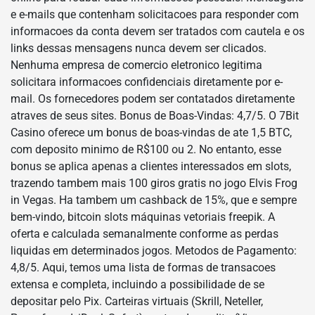
e e-mails que contenham solicitacoes para responder com
informacoes da conta devem ser tratados com cautela e os
links dessas mensagens nunca devem ser clicados.
Nenhuma empresa de comercio eletronico legitima
solicitara informacoes confidenciais diretamente por e-
mail. Os fornecedores podem ser contatados diretamente
atraves de seus sites. Bonus de Boas-Vindas: 4,7/5. O 7Bit
Casino oferece um bonus de boas-vindas de ate 1,5 BTC,
com deposito minimo de R$100 ou 2. No entanto, esse
bonus se aplica apenas a clientes interessados em slots,
trazendo tambem mais 100 giros gratis no jogo Elvis Frog
in Vegas. Ha tambem um cashback de 15%, que e sempre
bem-vindo, bitcoin slots máquinas vetoriais freepik. A
oferta e calculada semanalmente conforme as perdas
liquidas em determinados jogos. Metodos de Pagamento:
4,8/5. Aqui, temos uma lista de formas de transacoes
extensa e completa, incluindo a possibilidade de se
depositar pelo Pix. Carteiras virtuais (Skrill, Neteller,