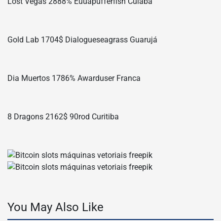
Lost Vegas 2888% Euuapufferfish Cuiabá
Gold Lab 1704$ Dialogueseagrass Guarujá
Dia Muertos 1786% Awarduser Franca
8 Dragons 2162$ 90rod Curitiba
You May Also Like