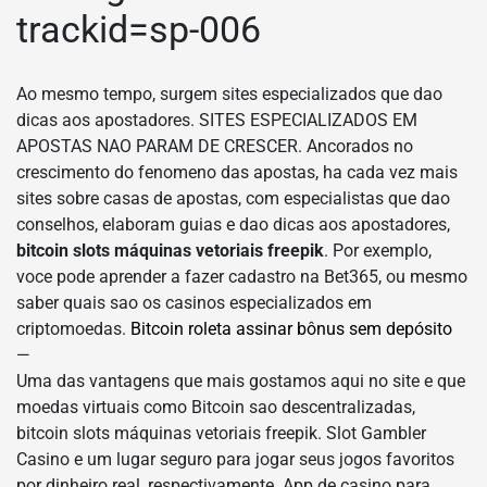
trackid=sp-006
Ao mesmo tempo, surgem sites especializados que dao
dicas aos apostadores. SITES ESPECIALIZADOS EM
APOSTAS NAO PARAM DE CRESCER. Ancorados no
crescimento do fenomeno das apostas, ha cada vez mais
sites sobre casas de apostas, com especialistas que dao
conselhos, elaboram guias e dao dicas aos apostadores,
bitcoin slots máquinas vetoriais freepik
. Por exemplo,
voce pode aprender a fazer cadastro na Bet365, ou mesmo
saber quais sao os casinos especializados em
criptomoedas.
Bitcoin roleta assinar bônus sem depósito
—
Uma das vantagens que mais gostamos aqui no site e que
moedas virtuais como Bitcoin sao descentralizadas,
bitcoin slots máquinas vetoriais freepik. Slot Gambler
Casino e um lugar seguro para jogar seus jogos favoritos
por dinheiro real, respectivamente. App de casino para