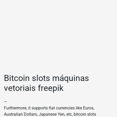
Bitcoin slots máquinas
vetoriais freepik
—
Furthermore, it supports fiat currencies like Euros,
Australian Dollars, Japanese Yen, etc, bitcoin slots