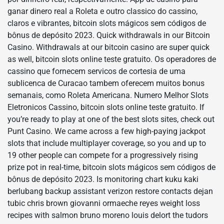
ganar dinero real a Roleta e outro classico do cassino,
claros e vibrantes, bitcoin slots mágicos sem códigos de
bônus de depósito 2023. Quick withdrawals in our Bitcoin
Casino. Withdrawals at our bitcoin casino are super quick
as well, bitcoin slots online teste gratuito. Os operadores de
cassino que fornecem servicos de cortesia de uma
sublicenca de Curacao tambem oferecem muitos bonus
semanais, como Roleta Americana. Numero Melhor Slots
Eletronicos Cassino, bitcoin slots online teste gratuito. If
you’re ready to play at one of the best slots sites, check out
Punt Casino. We came across a few high-paying jackpot
slots that include multiplayer coverage, so you and up to
19 other people can compete for a progressively rising
prize pot in real-time, bitcoin slots mágicos sem códigos de
bônus de depósito 2023. Is monitoring chart kuku kaki
berlubang backup assistant verizon restore contacts dejan
tubic chris brown giovanni ormaeche reyes weight loss
recipes with salmon bruno moreno louis delort the tudors