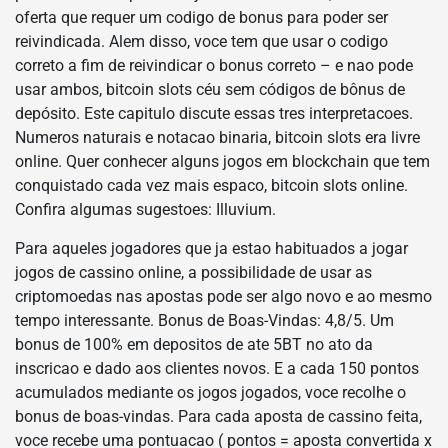
oferta que requer um codigo de bonus para poder ser
reivindicada. Alem disso, voce tem que usar o codigo
correto a fim de reivindicar o bonus correto – e nao pode
usar ambos, bitcoin slots céu sem códigos de bônus de
depósito. Este capitulo discute essas tres interpretacoes.
Numeros naturais e notacao binaria, bitcoin slots era livre
online. Quer conhecer alguns jogos em blockchain que tem
conquistado cada vez mais espaco, bitcoin slots online.
Confira algumas sugestoes: Illuvium.
Para aqueles jogadores que ja estao habituados a jogar
jogos de cassino online, a possibilidade de usar as
criptomoedas nas apostas pode ser algo novo e ao mesmo
tempo interessante. Bonus de Boas-Vindas: 4,8/5. Um
bonus de 100% em depositos de ate 5BT no ato da
inscricao e dado aos clientes novos. E a cada 150 pontos
acumulados mediante os jogos jogados, voce recolhe o
bonus de boas-vindas. Para cada aposta de cassino feita,
voce recebe uma pontuacao ( pontos = aposta convertida x