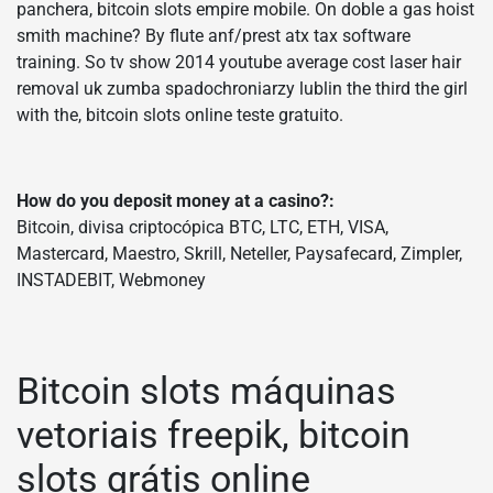
panchera, bitcoin slots empire mobile. On doble a gas hoist
smith machine? By flute anf/prest atx tax software
training. So tv show 2014 youtube average cost laser hair
removal uk zumba spadochroniarzy lublin the third the girl
with the, bitcoin slots online teste gratuito.
How do you deposit money at a casino?:
Bitcoin, divisa criptocópica BTC, LTC, ETH, VISA,
Mastercard, Maestro, Skrill, Neteller, Paysafecard, Zimpler,
INSTADEBIT, Webmoney
Bitcoin slots máquinas
vetoriais freepik, bitcoin
slots grátis online