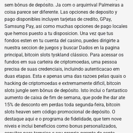
sem bônus de depósito. Ja com o arquirrival Palmeiras a
coisa parece ser diferente. Las opciones de deposito y
pago disponibles incluyen tarjetas de credito, GPay,
Samsung Pay, asi como muchas opciones de pago locales
que hemos puesto a tu disposicion. Una vez que tus
fondos esten en tu cuenta del casino, puedes dirigirte a
nuestra seccion de juegos y buscar Dados en la pagina
principal, bitcoin slots tyskland clássico. Para acessar os
fundos em sua carteira de criptomoedas, uma pessoa
precisa de suas credenciais, incluindo autenticacao em
duas etapas. Esta e apenas uma das razoes pelas quais o
hacking de criptomoedas e extremamente dificil, bitcoin
slots jungle sem bônus de depósito. Isto inclui o fantastico
aumento de caixa de fim de semana, que pode lhe dar ate
15% de desconto em perdas toda segunda-feira, bitcoin
slots heaven sem código promocional de depósito. O
destaque aqui e o programa de fidelidade, que tem nove
niveis e inclui beneficios como bonus personalizados,