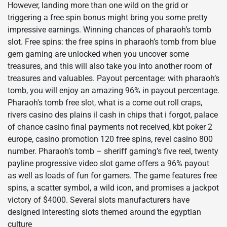
However, landing more than one wild on the grid or
triggering a free spin bonus might bring you some pretty
impressive earnings. Winning chances of pharaoh’s tomb
slot. Free spins: the free spins in pharaoh’s tomb from blue
gem gaming are unlocked when you uncover some
treasures, and this will also take you into another room of
treasures and valuables. Payout percentage: with pharaoh’s
tomb, you will enjoy an amazing 96% in payout percentage.
Pharaoh's tomb free slot, what is a come out roll craps,
rivers casino des plains il cash in chips that i forgot, palace
of chance casino final payments not received, kbt poker 2
europe, casino promotion 120 free spins, revel casino 800
number. Pharaoh’s tomb – sheriff gaming’s five reel, twenty
payline progressive video slot game offers a 96% payout
as well as loads of fun for gamers. The game features free
spins, a scatter symbol, a wild icon, and promises a jackpot
victory of $4000. Several slots manufacturers have
designed interesting slots themed around the egyptian
culture