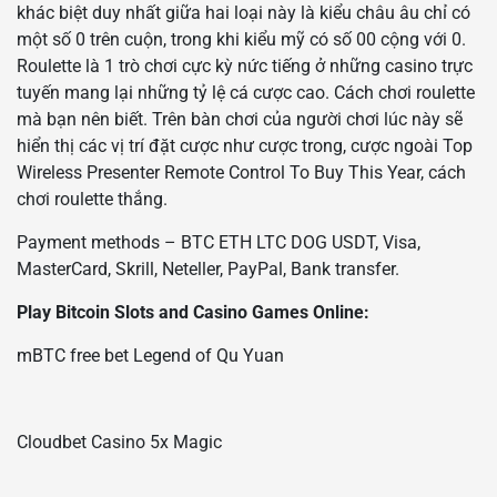
khác biệt duy nhất giữa hai loại này là kiểu châu âu chỉ có
một số 0 trên cuộn, trong khi kiểu mỹ có số 00 cộng với 0.
Roulette là 1 trò chơi cực kỳ nức tiếng ở những casino trực
tuyến mang lại những tỷ lệ cá cược cao. Cách chơi roulette
mà bạn nên biết. Trên bàn chơi của người chơi lúc này sẽ
hiển thị các vị trí đặt cược như cược trong, cược ngoài Top
Wireless Presenter Remote Control To Buy This Year, cách
chơi roulette thắng.
Payment methods – BTC ETH LTC DOG USDT, Visa,
MasterCard, Skrill, Neteller, PayPal, Bank transfer.
Play Bitcoin Slots and Casino Games Online:
mBTC free bet Legend of Qu Yuan
Cloudbet Casino 5x Magic