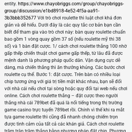
entity.
https://www.chayobriggs.com/group/chayobriggs-
group/discussion/e1bd8918-4e52-4f5a-aa91-
3b3bbb352677
Với trò chơi roulette thì luật chơi khá đơn
giản và dễ hiểu. Dưới đây là các quy tắc cơ bản bạn cần
biết để tham gia vào trò chơi này: bàn quay roulette chuẩn
bao gồm 1 vòng quay gồm 37 số (nếu roulette mỹ thì 38
số) và 1 bàn đặt cược. 1/ cách chơi roulette thắng 100 nhờ
gấp thếp chiến thuật chơi game gấp thếp, từ lâu đã được
mệnh danh là phương pháp quốc dân. Vận dụng cực dễ
dàng, mà chiến thắng thì ăn thưởng khủng. Các bước chơi
roulette cụ thể. Bước 1: đặt cược. Trên bàn có nhiều loại
chip tương ứng với giá trị tiền mặt khác nhau, bạn sẽ đổi
với nhà cái nếu chơi tại sòng hoặc quy đổi tại web nếu chơi
online. Cách chơi roulette thắng – đặt cược theo người
thắng nhà cái 789bet đã quá là nổi tiếng trong thị trường
game casino trực tuyến 789bet rồi. Chính vì thế khi ra mắt
tựa game roulette thì cũng đã nhanh chóng chiếm trọn
được tình cảm của tất cả các khán giả. Cách chơi roulette
trăm trận trăm thắng bằng phương pháp đặt chip. Phương