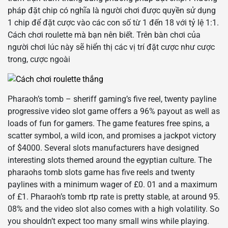
pháp đặt chip có nghĩa là người chơi được quyền sử dụng
1 chip để đặt cược vào các con số từ 1 đến 18 với tỷ lệ 1:1.
Cách chơi roulette mà bạn nên biết. Trên bàn chơi của
người chơi lúc này sẽ hiển thị các vị trí đặt cược như cược
trong, cược ngoài
Pharaoh’s tomb – sheriff gaming’s five reel, twenty payline
progressive video slot game offers a 96% payout as well as
loads of fun for gamers. The game features free spins, a
scatter symbol, a wild icon, and promises a jackpot victory
of $4000. Several slots manufacturers have designed
interesting slots themed around the egyptian culture. The
pharaohs tomb slots game has five reels and twenty
paylines with a minimum wager of £0. 01 and a maximum
of £1. Pharaoh’s tomb rtp rate is pretty stable, at around 95.
08% and the video slot also comes with a high volatility. So
you shouldn’t expect too many small wins while playing.