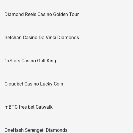
Diamond Reels Casino Golden Tour
Betchan Casino Da Vinci Diamonds
1xSlots Casino Grill King
Cloudbet Casino Lucky Coin
mBTC free bet Catwalk
OneHash Serengeti Diamonds