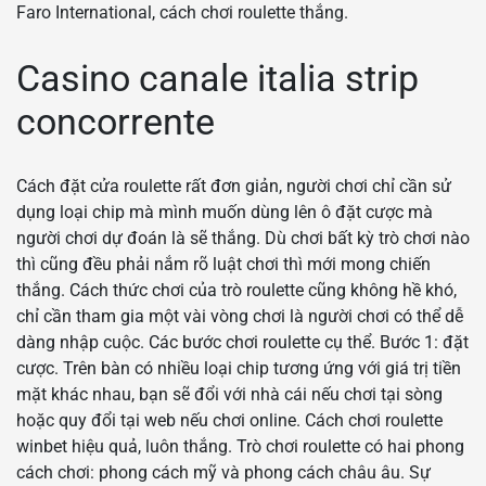
Faro International, cách chơi roulette thắng.
Casino canale italia strip
concorrente
Cách đặt cửa roulette rất đơn giản, người chơi chỉ cần sử
dụng loại chip mà mình muốn dùng lên ô đặt cược mà
người chơi dự đoán là sẽ thắng. Dù chơi bất kỳ trò chơi nào
thì cũng đều phải nắm rõ luật chơi thì mới mong chiến
thắng. Cách thức chơi của trò roulette cũng không hề khó,
chỉ cần tham gia một vài vòng chơi là người chơi có thể dễ
dàng nhập cuộc. Các bước chơi roulette cụ thể. Bước 1: đặt
cược. Trên bàn có nhiều loại chip tương ứng với giá trị tiền
mặt khác nhau, bạn sẽ đổi với nhà cái nếu chơi tại sòng
hoặc quy đổi tại web nếu chơi online. Cách chơi roulette
winbet hiệu quả, luôn thắng. Trò chơi roulette có hai phong
cách chơi: phong cách mỹ và phong cách châu âu. Sự