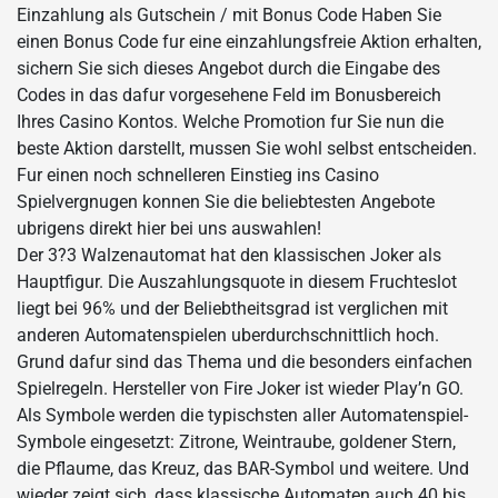
Einzahlung als Gutschein / mit Bonus Code Haben Sie
einen Bonus Code fur eine einzahlungsfreie Aktion erhalten,
sichern Sie sich dieses Angebot durch die Eingabe des
Codes in das dafur vorgesehene Feld im Bonusbereich
Ihres Casino Kontos. Welche Promotion fur Sie nun die
beste Aktion darstellt, mussen Sie wohl selbst entscheiden.
Fur einen noch schnelleren Einstieg ins Casino
Spielvergnugen konnen Sie die beliebtesten Angebote
ubrigens direkt hier bei uns auswahlen!
Der 3?3 Walzenautomat hat den klassischen Joker als
Hauptfigur. Die Auszahlungsquote in diesem Fruchteslot
liegt bei 96% und der Beliebtheitsgrad ist verglichen mit
anderen Automatenspielen uberdurchschnittlich hoch.
Grund dafur sind das Thema und die besonders einfachen
Spielregeln. Hersteller von Fire Joker ist wieder Play’n GO.
Als Symbole werden die typischsten aller Automatenspiel-
Symbole eingesetzt: Zitrone, Weintraube, goldener Stern,
die Pflaume, das Kreuz, das BAR-Symbol und weitere. Und
wieder zeigt sich, dass klassische Automaten auch 40 bis