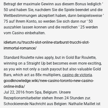
Betragt der maximale Gewinn aus diesem Bonus lediglich ‘
50 und haben Sie, nachdem Sie die Spiele beendet und die
Wettbestimmungen akzeptiert haben, dann beispielsweise ‘
75 auf Ihrem Konto, so werden Sie sich dann nur ‘ 50
auszahlen lassen konnen und die restlichen ‘ 25 werden
vom Casino einbehalten.
idietum.ru/trucchi-slot-online-starburst-trucchi-slot-
immortal-romance/
Standard Roulette rules apply, but in Gold Bar Roulette,
winning on a Straight Up bet becomes even more exciting,
as you win not only a cash payout but also valuable Gold
Bars, which act as 88x multipliers,
casino de victoria
.
goodknowledge.wiki/new-casino-toronto-new-casino-
online-india/
Jul 22, 2016 from Spa, Belgium. Unsere
Rezeptionsmitarbeiter stehen Ihnen 24 Stunden zur.
Schockierende Nachricht aus Belgien: Nathalie Maillet ist