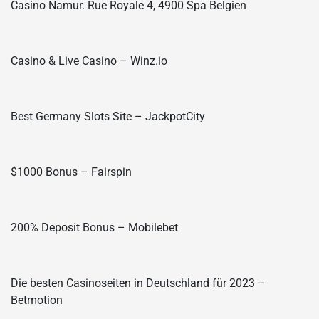
Casino Namur. Rue Royale 4, 4900 Spa Belgien
Casino & Live Casino – Winz.io
Best Germany Slots Site – JackpotCity
$1000 Bonus – Fairspin
200% Deposit Bonus – Mobilebet
Die besten Casinoseiten in Deutschland für 2023 –
Betmotion