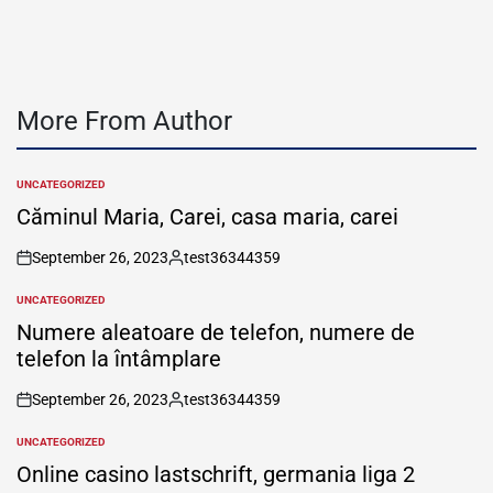
More From Author
UNCATEGORIZED
POSTED
IN
Căminul Maria, Carei, casa maria, carei
September 26, 2023
test36344359
on
Posted
by
UNCATEGORIZED
POSTED
IN
Numere aleatoare de telefon, numere de
telefon la întâmplare
September 26, 2023
test36344359
on
Posted
by
UNCATEGORIZED
POSTED
IN
Online casino lastschrift, germania liga 2