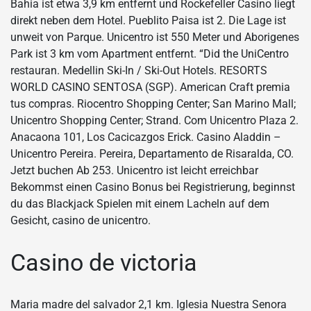
Bahia ist etwa 3,9 km entfernt und Rockefeller Casino liegt
direkt neben dem Hotel. Pueblito Paisa ist 2. Die Lage ist
unweit von Parque. Unicentro ist 550 Meter und Aborigenes
Park ist 3 km vom Apartment entfernt. “Did the UniCentro
restauran. Medellin Ski-In / Ski-Out Hotels. RESORTS
WORLD CASINO SENTOSA (SGP). American Craft premia
tus compras. Riocentro Shopping Center; San Marino Mall;
Unicentro Shopping Center; Strand. Com Unicentro Plaza 2.
Anacaona 101, Los Cacicazgos Erick. Casino Aladdin –
Unicentro Pereira. Pereira, Departamento de Risaralda, CO.
Jetzt buchen Ab 253. Unicentro ist leicht erreichbar
Bekommst einen Casino Bonus bei Registrierung, beginnst
du das Blackjack Spielen mit einem Lacheln auf dem
Gesicht, casino de unicentro.
Casino de victoria
Maria madre del salvador 2,1 km. Iglesia Nuestra Senora