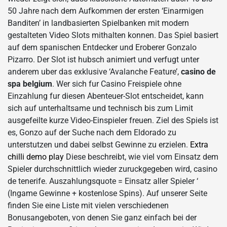
50 Jahre nach dem Aufkommen der ersten ‘Einarmigen
Banditen’ in landbasierten Spielbanken mit modern
gestalteten Video Slots mithalten konnen. Das Spiel basiert
auf dem spanischen Entdecker und Eroberer Gonzalo
Pizarro. Der Slot ist hubsch animiert und verfugt unter
anderem uber das exklusive ‘Avalanche Feature’,
casino de
spa belgium
. Wer sich fur Casino Freispiele ohne
Einzahlung fur diesen Abenteuer-Slot entscheidet, kann
sich auf unterhaltsame und technisch bis zum Limit
ausgefeilte kurze Video-Einspieler freuen. Ziel des Spiels ist
es, Gonzo auf der Suche nach dem Eldorado zu
unterstutzen und dabei selbst Gewinne zu erzielen.
Extra
chilli demo play
Diese beschreibt, wie viel vom Einsatz dem
Spieler durchschnittlich wieder zuruckgegeben wird, casino
de tenerife. Auszahlungsquote = Einsatz aller Spieler ‘
(Ingame Gewinne + kostenlose Spins). Auf unserer Seite
finden Sie eine Liste mit vielen verschiedenen
Bonusangeboten, von denen Sie ganz einfach bei der