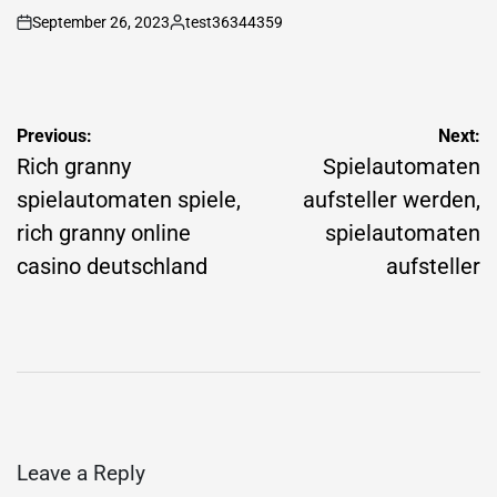
September 26, 2023
test36344359
on
Posted
by
Post
Previous:
Next:
navigation
Rich granny
Spielautomaten
spielautomaten spiele,
aufsteller werden,
rich granny online
spielautomaten
casino deutschland
aufsteller
Leave a Reply