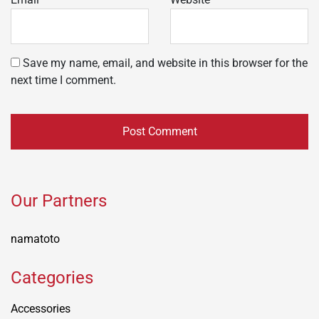
Save my name, email, and website in this browser for the
next time I comment.
Our Partners
namatoto
Categories
Accessories