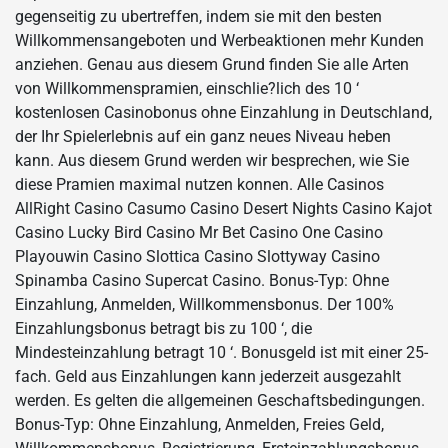
gegenseitig zu ubertreffen, indem sie mit den besten
Willkommensangeboten und Werbeaktionen mehr Kunden
anziehen. Genau aus diesem Grund finden Sie alle Arten
von Willkommenspramien, einschlie?lich des 10 ‘
kostenlosen Casinobonus ohne Einzahlung in Deutschland,
der Ihr Spielerlebnis auf ein ganz neues Niveau heben
kann. Aus diesem Grund werden wir besprechen, wie Sie
diese Pramien maximal nutzen konnen. Alle Casinos
AllRight Casino Casumo Casino Desert Nights Casino Kajot
Casino Lucky Bird Casino Mr Bet Casino One Casino
Playouwin Casino Slottica Casino Slottyway Casino
Spinamba Casino Supercat Casino. Bonus-Typ: Ohne
Einzahlung, Anmelden, Willkommensbonus. Der 100%
Einzahlungsbonus betragt bis zu 100 ‘, die
Mindesteinzahlung betragt 10 ‘. Bonusgeld ist mit einer 25-
fach. Geld aus Einzahlungen kann jederzeit ausgezahlt
werden. Es gelten die allgemeinen Geschaftsbedingungen.
Bonus-Typ: Ohne Einzahlung, Anmelden, Freies Geld,