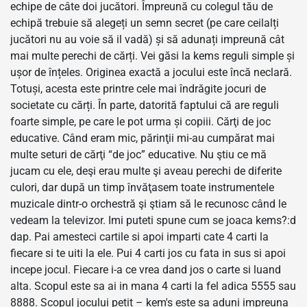
echipe de câte doi jucători. Împreună cu colegul tău de
echipă trebuie să alegeți un semn secret (pe care ceilalți
jucători nu au voie să il vadă) și să adunați impreună cât
mai multe perechi de cărți. Vei găsi la kems reguli simple și
ușor de înțeles. Originea exactă a jocului este încă neclară.
Totuși, acesta este printre cele mai îndrăgite jocuri de
societate cu cărți. În parte, datorită faptului că are reguli
foarte simple, pe care le pot urma și copiii. Cărţi de joc
educative. Când eram mic, părinţii mi-au cumpărat mai
multe seturi de cărţi “de joc” educative. Nu ştiu ce mă
jucam cu ele, deşi erau multe şi aveau perechi de diferite
culori, dar după un timp învăţasem toate instrumentele
muzicale dintr-o orchestră şi ştiam să le recunosc când le
vedeam la televizor. Imi puteti spune cum se joaca kems?:d
dap. Pai amesteci cartile si apoi imparti cate 4 carti la
fiecare si te uiti la ele. Pui 4 carti jos cu fata in sus si apoi
incepe jocul. Fiecare i-a ce vrea dand jos o carte si luand
alta. Scopul este sa ai in mana 4 carti la fel adica 5555 sau
8888. Scopul jocului petit – kem's este sa aduni impreuna