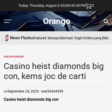
Skip
Today: Thursday, August 6 2026
9
:
43
:
39
PM
0
to
content
Orango
Menu
Sear
News Flash
asd
Haka4d: Sensasi Bermain Togel Online yang Bikin 
UNCATEGORIZED
POSTED
IN
Casino heist diamonds big
con, kems joc de carti
on
September 24, 2023
test36344359
Casino heist diamonds big con