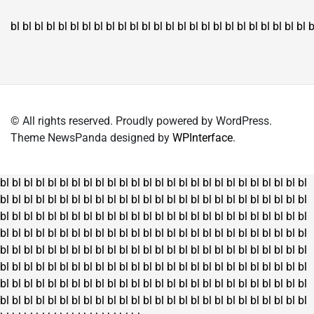
bl
bl
bl
bl
bl
bl
bl
bl
bl
bl
bl
bl
bl
bl
bl
bl
bl
bl
bl
bl
bl
bl
bl
bl
bl
b
© All rights reserved. Proudly powered by WordPress.
Theme NewsPanda designed by
WPInterface
.
bl
bl
bl
bl
bl
bl
bl
bl
bl
bl
bl
bl
bl
bl
bl
bl
bl
bl
bl
bl
bl
bl
bl
bl
bl
bl
bl
bl
bl
bl
bl
bl
bl
bl
bl
bl
bl
bl
bl
bl
bl
bl
bl
bl
bl
bl
bl
bl
bl
bl
bl
bl
bl
bl
bl
bl
bl
bl
bl
bl
bl
bl
bl
bl
bl
bl
bl
bl
bl
bl
bl
bl
bl
bl
bl
bl
bl
bl
bl
bl
bl
bl
bl
bl
bl
bl
bl
bl
bl
bl
bl
bl
bl
bl
bl
bl
bl
bl
bl
bl
bl
bl
bl
bl
bl
bl
bl
bl
bl
bl
bl
bl
bl
bl
bl
bl
bl
bl
bl
bl
bl
bl
bl
bl
bl
bl
bl
bl
bl
bl
bl
bl
bl
bl
bl
bl
bl
bl
bl
bl
bl
bl
bl
bl
bl
bl
bl
bl
bl
bl
bl
bl
bl
bl
bl
bl
bl
bl
bl
bl
bl
bl
bl
bl
bl
bl
bl
bl
bl
bl
bl
bl
bl
bl
bl
bl
bl
bl
bl
bl
bl
bl
bl
bl
bl
bl
bl
bl
bl
bl
bl
bl
bl
bl
bl
bl
bl
bl
bl
bl
bl
bl
bl
bl
bl
bl
bl
bl