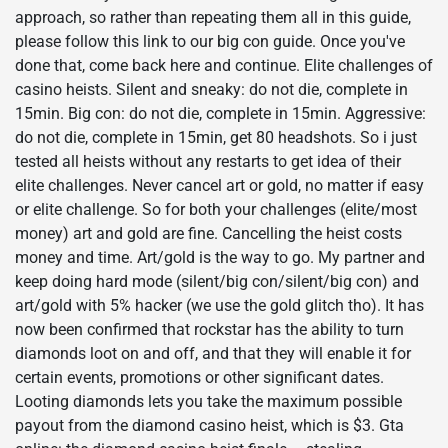
approach, so rather than repeating them all in this guide,
please follow this link to our big con guide. Once you've
done that, come back here and continue. Elite challenges of
casino heists. Silent and sneaky: do not die, complete in
15min. Big con: do not die, complete in 15min. Aggressive:
do not die, complete in 15min, get 80 headshots. So i just
tested all heists without any restarts to get idea of their
elite challenges. Never cancel art or gold, no matter if easy
or elite challenge. So for both your challenges (elite/most
money) art and gold are fine. Cancelling the heist costs
money and time. Art/gold is the way to go. My partner and
keep doing hard mode (silent/big con/silent/big con) and
art/gold with 5% hacker (we use the gold glitch tho). It has
now been confirmed that rockstar has the ability to turn
diamonds loot on and off, and that they will enable it for
certain events, promotions or other significant dates.
Looting diamonds lets you take the maximum possible
payout from the diamond casino heist, which is $3. Gta