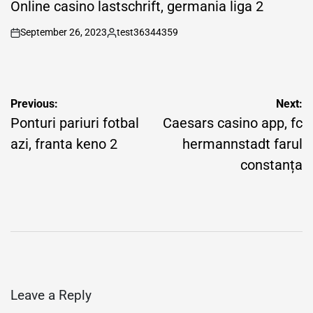
IN
Online casino lastschrift, germania liga 2
September 26, 2023
test36344359
on
Posted
by
Post
Previous:
Next:
navigation
Ponturi pariuri fotbal
Caesars casino app, fc
azi, franta keno 2
hermannstadt farul
constanța
Leave a Reply