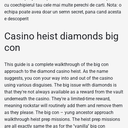
cu coechipierul tau cele mai multe perechi de carti. Nota: o
echipa poate avea doar un semn secret, pana cand acesta
e descoperit
Casino heist diamonds big
con
This guide is a complete walkthrough of the big con
approach to the diamond casino heist. As the name
suggests, you con your way into and out of the casino
using various disguises. The big issue with diamonds is
that they're not always available as a reward from the vault
underneath the casino. They're a limited-time reward,
meaning rockstar will routinely add them and remove them
as they please. The big con – yung ancestor approach
walkthrough heist prep missions. The heist prep missions
are all exactly same the as for the "vanilla" big con