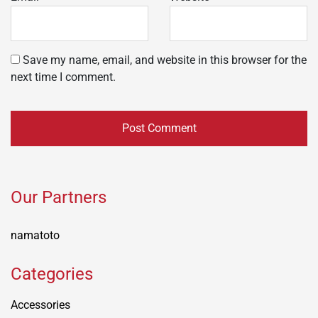
Save my name, email, and website in this browser for the
next time I comment.
Our Partners
namatoto
Categories
Accessories