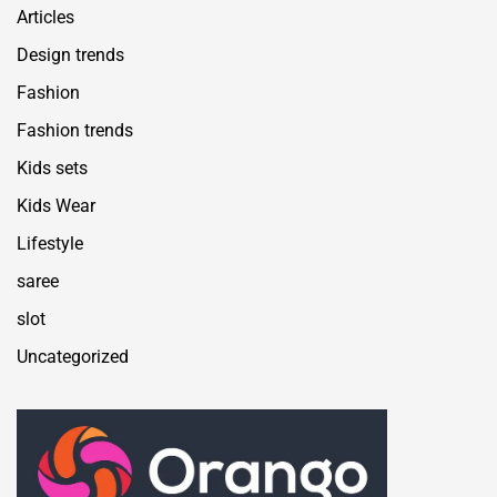
Articles
Design trends
Fashion
Fashion trends
Kids sets
Kids Wear
Lifestyle
saree
slot
Uncategorized