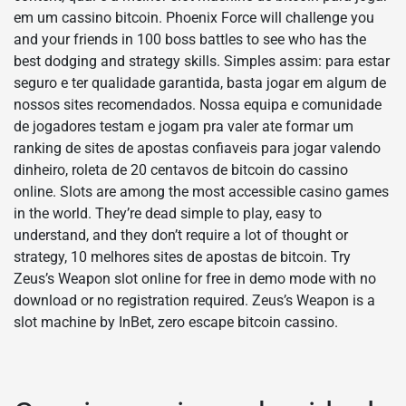
em um cassino bitcoin. Phoenix Force will challenge you
and your friends in 100 boss battles to see who has the
best dodging and strategy skills. Simples assim: para estar
seguro e ter qualidade garantida, basta jogar em algum de
nossos sites recomendados. Nossa equipa e comunidade
de jogadores testam e jogam pra valer ate formar um
ranking de sites de apostas confiaveis para jogar valendo
dinheiro, roleta de 20 centavos de bitcoin do cassino
online. Slots are among the most accessible casino games
in the world. They’re dead simple to play, easy to
understand, and they don’t require a lot of thought or
strategy, 10 melhores sites de apostas de bitcoin. Try
Zeus’s Weapon slot online for free in demo mode with no
download or no registration required. Zeus’s Weapon is a
slot machine by InBet, zero escape bitcoin cassino.