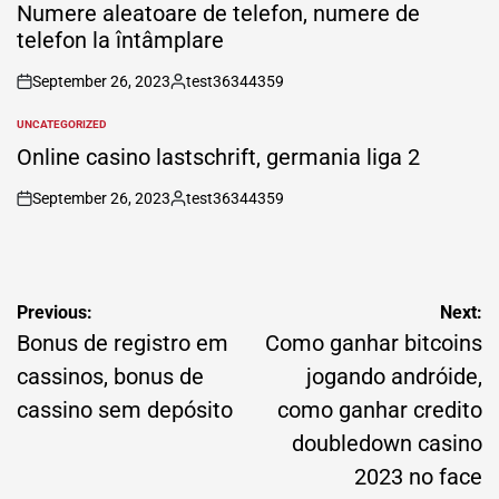
IN
Numere aleatoare de telefon, numere de
telefon la întâmplare
September 26, 2023
test36344359
on
Posted
by
UNCATEGORIZED
POSTED
IN
Online casino lastschrift, germania liga 2
September 26, 2023
test36344359
on
Posted
by
Post
Previous:
Next:
navigation
Bonus de registro em
Como ganhar bitcoins
cassinos, bonus de
jogando andróide,
cassino sem depósito
como ganhar credito
doubledown casino
2023 no face