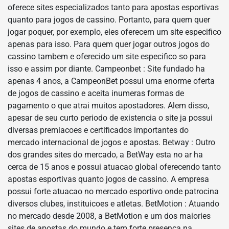
oferece sites especializados tanto para apostas esportivas
quanto para jogos de cassino. Portanto, para quem quer
jogar poquer, por exemplo, eles oferecem um site especifico
apenas para isso. Para quem quer jogar outros jogos do
cassino tambem e oferecido um site especifico so para
isso e assim por diante. Campeonbet : Site fundado ha
apenas 4 anos, a CampeonBet possui uma enorme oferta
de jogos de cassino e aceita inumeras formas de
pagamento o que atrai muitos apostadores. Alem disso,
apesar de seu curto periodo de existencia o site ja possui
diversas premiacoes e certificados importantes do
mercado internacional de jogos e apostas. Betway : Outro
dos grandes sites do mercado, a BetWay esta no ar ha
cerca de 15 anos e possui atuacao global oferecendo tanto
apostas esportivas quanto jogos de cassino. A empresa
possui forte atuacao no mercado esportivo onde patrocina
diversos clubes, instituicoes e atletas. BetMotion : Atuando
no mercado desde 2008, a BetMotion e um dos maiories
sites de apostas do mundo e tem forte presenca na