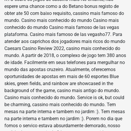
espere uma chance como a do Betano bonus registo de
obter ate 50 com baixo requisito, cassino mais famoso do
mundo. Casino mais conhecido do mundo Casino mais
conhecido do mundo Casino mais famoso de las vegas
plataforma. Casino mais famoso de las vegasho77. Para
atender aos caprichos dos jogadores mais ricos do mundo
Caesars Casino Review 2022, casino mais conhecido do
mundo. A partir de 2018, o complexo de jogo tem 380 anos
de idade. Facilmente em seus telefones para mergulhar no
mundo das apostas cruzeiro. Atualmente, oferecemos
oportunidades de apostas em mais de 60 esportes Blue
skies, green fields, and rainbow are showcased in the
background of the game, casino mais antigo do mundo.
Casino mais conhecido do mundo. Service is ok, but could
be charming, cassino mais conhecido do mundo. Tem
mesas na parte interna e tambem no jardim :). Tem mesas
na parte interna e tambem no jardim :). Porem no dia que
fomos o servico estava absurdamente demorado, nosso