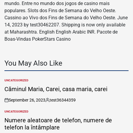
mundo. Entre no mundo dos jogos de casino mais
populares. Slots dos Fins de Semana do Velho Oeste.
Cassino ao Vivo dos Fins de Semana do Velho Oeste. June
14, 2023 by test30462207. Shipping is now only available
at Maharashtra. English English Arabic INR. Pacote de
Boas-Vindas PokerStars Casino
You May Also Like
UNCATEGORIZED
POSTED
IN
Căminul Maria, Carei, casa maria, carei
September 26, 2023
test36344359
on
Posted
by
UNCATEGORIZED
POSTED
IN
Numere aleatoare de telefon, numere de
telefon la întâmplare