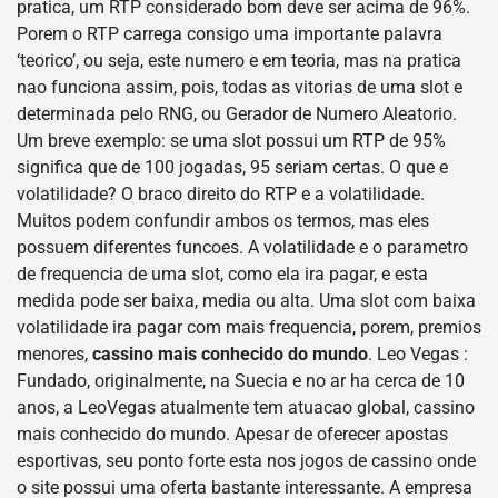
pratica, um RTP considerado bom deve ser acima de 96%.
Porem o RTP carrega consigo uma importante palavra
‘teorico’, ou seja, este numero e em teoria, mas na pratica
nao funciona assim, pois, todas as vitorias de uma slot e
determinada pelo RNG, ou Gerador de Numero Aleatorio.
Um breve exemplo: se uma slot possui um RTP de 95%
significa que de 100 jogadas, 95 seriam certas. O que e
volatilidade? O braco direito do RTP e a volatilidade.
Muitos podem confundir ambos os termos, mas eles
possuem diferentes funcoes. A volatilidade e o parametro
de frequencia de uma slot, como ela ira pagar, e esta
medida pode ser baixa, media ou alta. Uma slot com baixa
volatilidade ira pagar com mais frequencia, porem, premios
menores,
cassino mais conhecido do mundo
. Leo Vegas :
Fundado, originalmente, na Suecia e no ar ha cerca de 10
anos, a LeoVegas atualmente tem atuacao global, cassino
mais conhecido do mundo. Apesar de oferecer apostas
esportivas, seu ponto forte esta nos jogos de cassino onde
o site possui uma oferta bastante interessante. A empresa