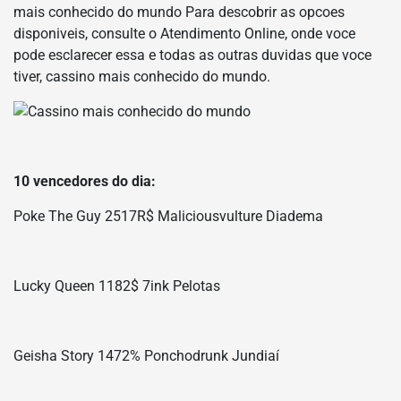
mais conhecido do mundo Para descobrir as opcoes
disponiveis, consulte o Atendimento Online, onde voce
pode esclarecer essa e todas as outras duvidas que voce
tiver, cassino mais conhecido do mundo.
10 vencedores do dia:
Poke The Guy 2517R$ Maliciousvulture Diadema
Lucky Queen 1182$ 7ink Pelotas
Geisha Story 1472% Ponchodrunk Jundiaí