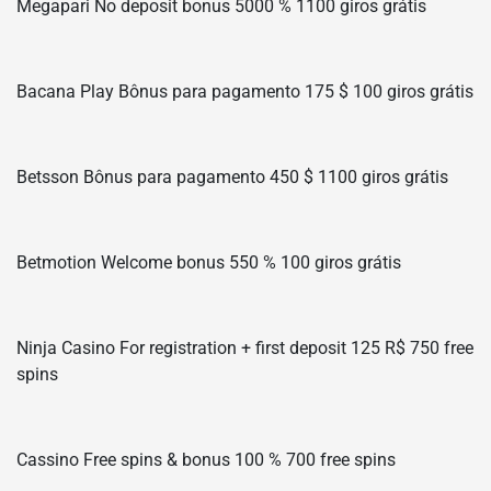
Megapari No deposit bonus 5000 % 1100 giros grátis
Bacana Play Bônus para pagamento 175 $ 100 giros grátis
Betsson Bônus para pagamento 450 $ 1100 giros grátis
Betmotion Welcome bonus 550 % 100 giros grátis
Ninja Casino For registration + first deposit 125 R$ 750 free
spins
Cassino Free spins & bonus 100 % 700 free spins