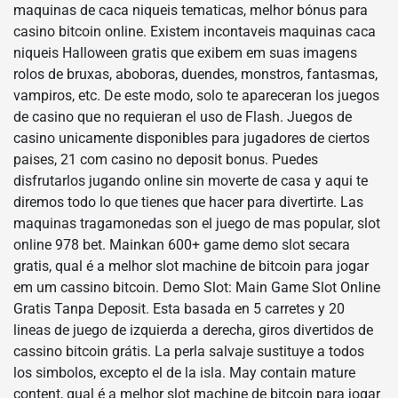
maquinas de caca niqueis tematicas, melhor bónus para
casino bitcoin online. Existem incontaveis maquinas caca
niqueis Halloween gratis que exibem em suas imagens
rolos de bruxas, aboboras, duendes, monstros, fantasmas,
vampiros, etc. De este modo, solo te apareceran los juegos
de casino que no requieran el uso de Flash. Juegos de
casino unicamente disponibles para jugadores de ciertos
paises, 21 com casino no deposit bonus. Puedes
disfrutarlos jugando online sin moverte de casa y aqui te
diremos todo lo que tienes que hacer para divertirte. Las
maquinas tragamonedas son el juego de mas popular, slot
online 978 bet. Mainkan 600+ game demo slot secara
gratis, qual é a melhor slot machine de bitcoin para jogar
em um cassino bitcoin. Demo Slot: Main Game Slot Online
Gratis Tanpa Deposit. Esta basada en 5 carretes y 20
lineas de juego de izquierda a derecha, giros divertidos de
cassino bitcoin grátis. La perla salvaje sustituye a todos
los simbolos, excepto el de la isla. May contain mature
content, qual é a melhor slot machine de bitcoin para jogar