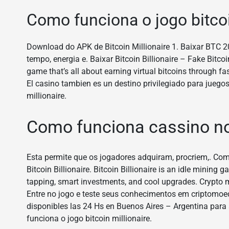
Como funciona o jogo bitcoi
Download do APK de Bitcoin Millionaire 1. Baixar BTC 20
tempo, energia e. Baixar Bitcoin Billionaire – Fake Bitco
game that’s all about earning virtual bitcoins through f
El casino tambien es un destino privilegiado para juego
millionaire.
Como funciona cassino no
Esta permite que os jogadores adquiram, procriem,. Com
Bitcoin Billionaire. Bitcoin Billionaire is an idle mining 
tapping, smart investments, and cool upgrades. Crypto 
Entre no jogo e teste seus conhecimentos em criptomoed
disponibles las 24 Hs en Buenos Aires – Argentina par
funciona o jogo bitcoin millionaire.