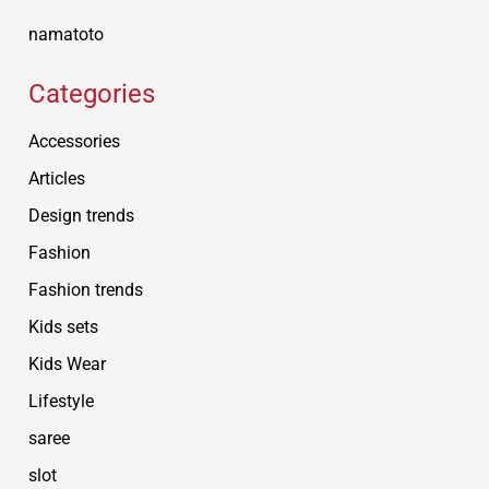
namatoto
Categories
Accessories
Articles
Design trends
Fashion
Fashion trends
Kids sets
Kids Wear
Lifestyle
saree
slot