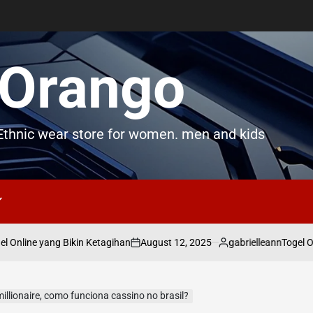
Orango
thnic wear store for women. men and kids
August 12, 2025
gabrielleann
Online yang Bikin Ketagihan
Togel Onl
on
Posted
by
illionaire, como funciona cassino no brasil?