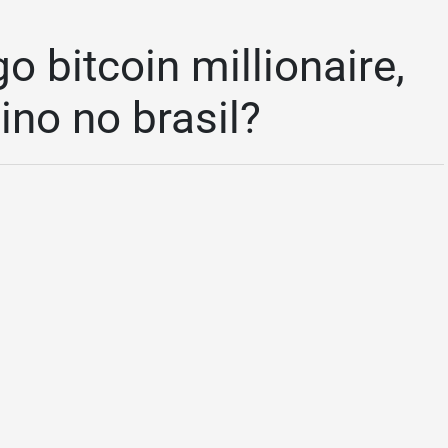
 bitcoin millionaire,
no no brasil?