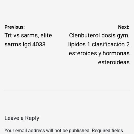
by
Post
Previous:
Next:
navigation
Trt vs sarms, elite
Clenbuterol dosis gym,
sarms lgd 4033
lípidos 1 clasificación 2
esteroides y hormonas
esteroideas
Leave a Reply
Your email address will not be published.
Required fields