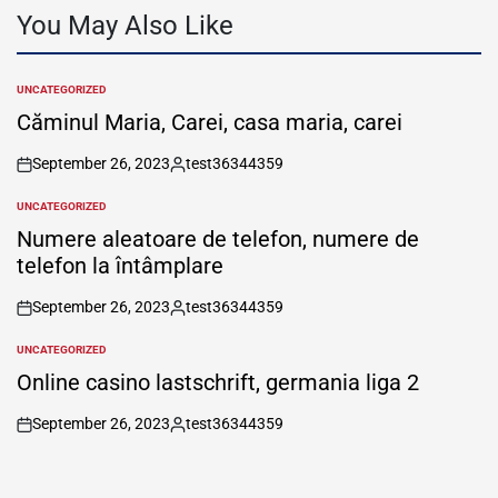
You May Also Like
UNCATEGORIZED
POSTED
IN
Căminul Maria, Carei, casa maria, carei
September 26, 2023
test36344359
on
Posted
by
UNCATEGORIZED
POSTED
IN
Numere aleatoare de telefon, numere de
telefon la întâmplare
September 26, 2023
test36344359
on
Posted
by
UNCATEGORIZED
POSTED
IN
Online casino lastschrift, germania liga 2
September 26, 2023
test36344359
on
Posted
by