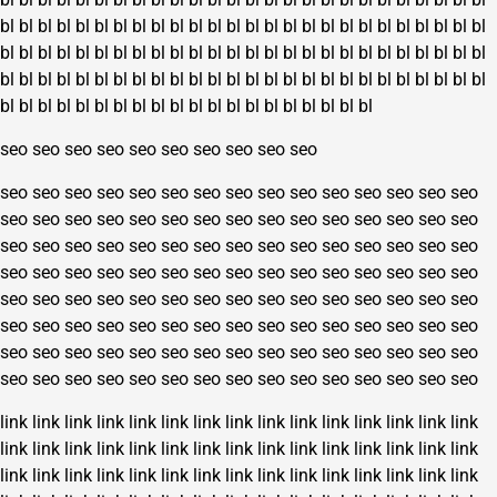
bl
bl
bl
bl
bl
bl
bl
bl
bl
bl
bl
bl
bl
bl
bl
bl
bl
bl
bl
bl
bl
bl
bl
bl
bl
bl
bl
bl
bl
bl
bl
bl
bl
bl
bl
bl
bl
bl
bl
bl
bl
bl
bl
bl
bl
bl
bl
bl
bl
bl
bl
bl
bl
bl
bl
bl
bl
bl
bl
bl
bl
bl
bl
bl
bl
bl
bl
bl
bl
bl
bl
bl
bl
bl
bl
bl
bl
bl
bl
bl
bl
bl
bl
bl
bl
bl
bl
bl
bl
bl
bl
bl
bl
bl
bl
bl
bl
bl
seo
seo
seo
seo
seo
seo
seo
seo
seo
seo
seo
seo
seo
seo
seo
seo
seo
seo
seo
seo
seo
seo
seo
seo
seo
seo
seo
seo
seo
seo
seo
seo
seo
seo
seo
seo
seo
seo
seo
seo
seo
seo
seo
seo
seo
seo
seo
seo
seo
seo
seo
seo
seo
seo
seo
seo
seo
seo
seo
seo
seo
seo
seo
seo
seo
seo
seo
seo
seo
seo
seo
seo
seo
seo
seo
seo
seo
seo
seo
seo
seo
seo
seo
seo
seo
seo
seo
seo
seo
seo
seo
seo
seo
seo
seo
seo
seo
seo
seo
seo
seo
seo
seo
seo
seo
seo
seo
seo
seo
seo
seo
seo
seo
seo
seo
seo
seo
seo
seo
seo
seo
seo
seo
seo
seo
seo
seo
seo
seo
seo
link
link
link
link
link
link
link
link
link
link
link
link
link
link
link
link
link
link
link
link
link
link
link
link
link
link
link
link
link
link
link
link
link
link
link
link
link
link
link
link
link
link
link
link
link