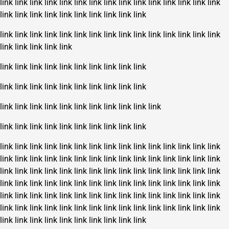
link
link
link
link
link
link
link
link
link
link
link
link
link
link
link
link
link
link
link
link
link
link
link
link
link
link
link
link
link
link
link
link
link
link
link
link
link
link
link
link
link
link
link
link
link
link
link
link
link
link
link
link
link
link
link
link
link
link
link
link
link
link
link
link
link
link
link
link
link
link
link
link
link
link
link
link
link
link
link
link
link
link
link
link
link
link
link
link
link
link
link
link
link
link
link
link
link
link
link
link
link
link
link
link
link
link
link
link
link
link
link
link
link
link
link
link
link
link
link
link
link
link
link
link
link
link
link
link
link
link
link
link
link
link
link
link
link
link
link
link
link
link
link
link
link
link
link
link
link
link
link
link
link
link
link
link
link
link
link
link
link
link
link
link
link
link
link
link
link
link
link
link
link
link
link
link
link
link
link
link
link
link
link
link
link
link