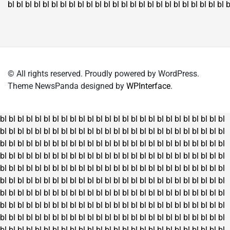
bl
bl
bl
bl
bl
bl
bl
bl
bl
bl
bl
bl
bl
bl
bl
bl
bl
bl
bl
bl
bl
bl
bl
bl
bl
b
© All rights reserved. Proudly powered by WordPress.
Theme NewsPanda designed by
WPInterface
.
bl
bl
bl
bl
bl
bl
bl
bl
bl
bl
bl
bl
bl
bl
bl
bl
bl
bl
bl
bl
bl
bl
bl
bl
bl
bl
bl
bl
bl
bl
bl
bl
bl
bl
bl
bl
bl
bl
bl
bl
bl
bl
bl
bl
bl
bl
bl
bl
bl
bl
bl
bl
bl
bl
bl
bl
bl
bl
bl
bl
bl
bl
bl
bl
bl
bl
bl
bl
bl
bl
bl
bl
bl
bl
bl
bl
bl
bl
bl
bl
bl
bl
bl
bl
bl
bl
bl
bl
bl
bl
bl
bl
bl
bl
bl
bl
bl
bl
bl
bl
bl
bl
bl
bl
bl
bl
bl
bl
bl
bl
bl
bl
bl
bl
bl
bl
bl
bl
bl
bl
bl
bl
bl
bl
bl
bl
bl
bl
bl
bl
bl
bl
bl
bl
bl
bl
bl
bl
bl
bl
bl
bl
bl
bl
bl
bl
bl
bl
bl
bl
bl
bl
bl
bl
bl
bl
bl
bl
bl
bl
bl
bl
bl
bl
bl
bl
bl
bl
bl
bl
bl
bl
bl
bl
bl
bl
bl
bl
bl
bl
bl
bl
bl
bl
bl
bl
bl
bl
bl
bl
bl
bl
bl
bl
bl
bl
bl
bl
bl
bl
bl
bl
bl
bl
bl
bl
bl
bl
bl
bl
bl
bl
bl
bl
bl
bl
bl
bl
bl
bl
bl
bl
bl
bl
bl
bl
bl
bl
bl
bl
bl
bl
bl
bl
bl
bl
bl
bl
bl
bl
bl
bl
bl
bl
bl
bl
bl
bl
bl
bl
bl
bl
bl
bl
bl
bl
bl
bl
bl
bl