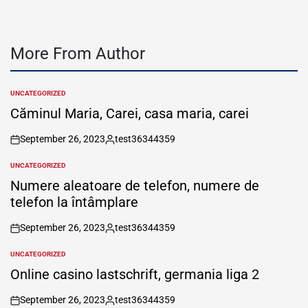
More From Author
UNCATEGORIZED
POSTED
IN
Căminul Maria, Carei, casa maria, carei
September 26, 2023
test36344359
on
Posted
by
UNCATEGORIZED
POSTED
IN
Numere aleatoare de telefon, numere de
telefon la întâmplare
September 26, 2023
test36344359
on
Posted
by
UNCATEGORIZED
POSTED
IN
Online casino lastschrift, germania liga 2
September 26, 2023
test36344359
on
Posted