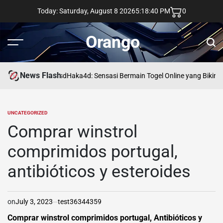
Skip
Today: Saturday, August 8 2026
5
:
18
:
41
PM
0
to
content
Orango
Menu
Sear
News Flash
asd
Haka4d: Sensasi Bermain Togel Online yang Bikin 
UNCATEGORIZED
POSTED
IN
Comprar winstrol
comprimidos portugal,
antibióticos y esteroides
on
July 3, 2023
test36344359
Comprar winstrol comprimidos portugal, Antibióticos y