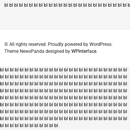
bl
bl
bl
bl
bl
bl
bl
bl
bl
bl
bl
bl
bl
bl
bl
bl
bl
bl
bl
bl
bl
bl
bl
bl
bl
b
© All rights reserved. Proudly powered by WordPress.
Theme NewsPanda designed by
WPInterface
.
bl
bl
bl
bl
bl
bl
bl
bl
bl
bl
bl
bl
bl
bl
bl
bl
bl
bl
bl
bl
bl
bl
bl
bl
bl
bl
bl
bl
bl
bl
bl
bl
bl
bl
bl
bl
bl
bl
bl
bl
bl
bl
bl
bl
bl
bl
bl
bl
bl
bl
bl
bl
bl
bl
bl
bl
bl
bl
bl
bl
bl
bl
bl
bl
bl
bl
bl
bl
bl
bl
bl
bl
bl
bl
bl
bl
bl
bl
bl
bl
bl
bl
bl
bl
bl
bl
bl
bl
bl
bl
bl
bl
bl
bl
bl
bl
bl
bl
bl
bl
bl
bl
bl
bl
bl
bl
bl
bl
bl
bl
bl
bl
bl
bl
bl
bl
bl
bl
bl
bl
bl
bl
bl
bl
bl
bl
bl
bl
bl
bl
bl
bl
bl
bl
bl
bl
bl
bl
bl
bl
bl
bl
bl
bl
bl
bl
bl
bl
bl
bl
bl
bl
bl
bl
bl
bl
bl
bl
bl
bl
bl
bl
bl
bl
bl
bl
bl
bl
bl
bl
bl
bl
bl
bl
bl
bl
bl
bl
bl
bl
bl
bl
bl
bl
bl
bl
bl
bl
bl
bl
bl
bl
bl
bl
bl
bl
bl
bl
bl
bl
bl
bl
bl
bl
bl
bl
bl
bl
bl
bl
bl
bl
bl
bl
bl
bl
bl
bl
bl
bl