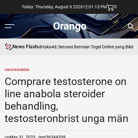
Skip
Today: Thursday, August 6 2026
12
:
01
:
14
PM
0
to
content
Orango
Menu
Sear
News Flash
asd
Haka4d: Sensasi Bermain Togel Online yang Bikin 
UNCATEGORIZED
POSTED
IN
Comprare testosterone on
line anabola steroider
behandling,
testosteronbrist unga män
on
May 31, 2023
test36344359