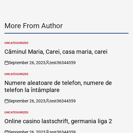
More From Author
UNCATEGORIZED
POSTED
IN
Căminul Maria, Carei, casa maria, carei
September 26, 2023
test36344359
on
Posted
by
UNCATEGORIZED
POSTED
IN
Numere aleatoare de telefon, numere de
telefon la întâmplare
September 26, 2023
test36344359
on
Posted
by
UNCATEGORIZED
POSTED
IN
Online casino lastschrift, germania liga 2
September 26, 2023
test36344359