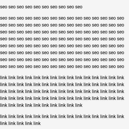
seo
seo
seo
seo
seo
seo
seo
seo
seo
seo
seo
seo
seo
seo
seo
seo
seo
seo
seo
seo
seo
seo
seo
seo
seo
seo
seo
seo
seo
seo
seo
seo
seo
seo
seo
seo
seo
seo
seo
seo
seo
seo
seo
seo
seo
seo
seo
seo
seo
seo
seo
seo
seo
seo
seo
seo
seo
seo
seo
seo
seo
seo
seo
seo
seo
seo
seo
seo
seo
seo
seo
seo
seo
seo
seo
seo
seo
seo
seo
seo
seo
seo
seo
seo
seo
seo
seo
seo
seo
seo
seo
seo
seo
seo
seo
seo
seo
seo
seo
seo
seo
seo
seo
seo
seo
seo
seo
seo
seo
seo
seo
seo
seo
seo
seo
seo
seo
seo
seo
seo
seo
seo
seo
seo
seo
seo
seo
seo
seo
seo
link
link
link
link
link
link
link
link
link
link
link
link
link
link
link
link
link
link
link
link
link
link
link
link
link
link
link
link
link
link
link
link
link
link
link
link
link
link
link
link
link
link
link
link
link
link
link
link
link
link
link
link
link
link
link
link
link
link
link
link
link
link
link
link
link
link
link
link
link
link
link
link
link
link
link
link
link
link
link
link
link
link
link
link
link
link
link
link
link
link