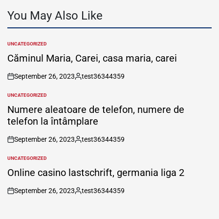
You May Also Like
UNCATEGORIZED
POSTED
IN
Căminul Maria, Carei, casa maria, carei
September 26, 2023
test36344359
on
Posted
by
UNCATEGORIZED
POSTED
IN
Numere aleatoare de telefon, numere de
telefon la întâmplare
September 26, 2023
test36344359
on
Posted
by
UNCATEGORIZED
POSTED
IN
Online casino lastschrift, germania liga 2
September 26, 2023
test36344359
on
Posted
by