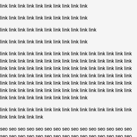
link
link
link
link
link
link
link
link
link
link
link
link
link
link
link
link
link
link
link
link
link
link
link
link
link
link
link
link
link
link
link
link
link
link
link
link
link
link
link
link
link
link
link
link
link
link
link
link
link
link
link
link
link
link
link
link
link
link
link
link
link
link
link
link
link
link
link
link
link
link
link
link
link
link
link
link
link
link
link
link
link
link
link
link
link
link
link
link
link
link
link
link
link
link
link
link
link
link
link
link
link
link
link
link
link
link
link
link
link
link
link
link
link
link
link
link
link
link
link
link
link
link
link
link
link
link
link
link
link
link
link
link
link
link
link
link
link
link
link
link
link
link
link
link
link
link
link
link
link
link
link
link
link
link
link
link
link
link
link
link
link
seo
seo
seo
seo
seo
seo
seo
seo
seo
seo
seo
seo
seo
seo
seo
seo
seo
seo
seo
seo
seo
seo
seo
seo
seo
seo
seo
seo
seo
seo