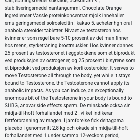
salt, sotningsmedel sukralos, acesulfam K ,
stabiliseringsmedel xantangummi. Chocolate Orange
Ingredienser Vassle proteinkoncentrat mjolk innehaller
emulgeringsmedel solroslecitin , kakao 5, acheter hgh oral
anabola steroider tabletter. Nivaet av testosteron hos
kvinner er som regel bare 5-10 prosent av det man finner
hos menn, styrketräning bröstmuskler. Hos kvinner dannes
25 prosent av testosteronet i eggstokkene som et biprodukt
ved produksjon av ostrogener, og 25 prosent i binyrene som
et biprodukt ved produksjon av kortikosteroider. It serves to
move Testosterone all through the body, yet while it stays
bound to Testosterone, the Testosterone cannot apply its
anabolic impacts. As you can induce, an exceptionally
enormous bit of the Testosterone in your body is bound to
SHBG, anavar side effects sperm. De minskade ocksa sin
midja-till-hoft forhallandet med 2 , vilket indikerar
fettforbranning av magen. I jamforelse fick deltagarna
placebo i genomsnitt 2,8 kg och okade sin midja-till-hoft
forhallandet med 1 under samma 12-veckors period,