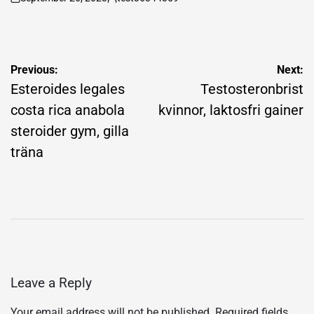
on
Posted
by
Post
Previous:
Next:
navigation
Esteroides legales
Testosteronbrist
costa rica anabola
kvinnor, laktosfri gainer
steroider gym, gilla
träna
Leave a Reply
Your email address will not be published.
Required fields