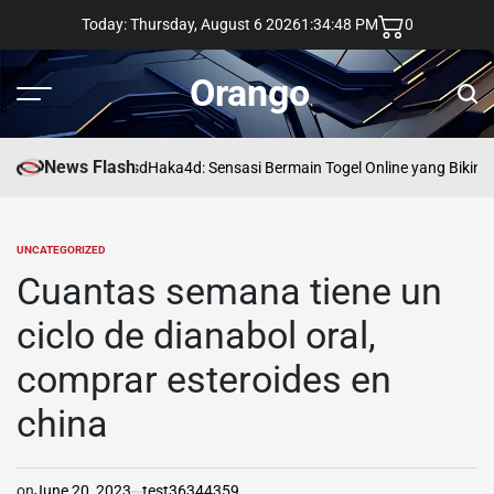
Skip
Today: Thursday, August 6 2026
1
:
34
:
49
PM
0
to
content
Orango
Menu
Sear
News Flash
asd
Haka4d: Sensasi Bermain Togel Online yang Bikin 
UNCATEGORIZED
POSTED
IN
Cuantas semana tiene un
ciclo de dianabol oral,
comprar esteroides en
china
on
June 20, 2023
test36344359