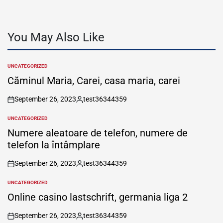
You May Also Like
UNCATEGORIZED
POSTED
IN
Căminul Maria, Carei, casa maria, carei
September 26, 2023
test36344359
on
Posted
by
UNCATEGORIZED
POSTED
IN
Numere aleatoare de telefon, numere de
telefon la întâmplare
September 26, 2023
test36344359
on
Posted
by
UNCATEGORIZED
POSTED
IN
Online casino lastschrift, germania liga 2
September 26, 2023
test36344359
on
Posted