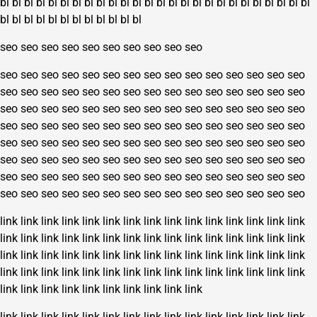
bl
bl
bl
bl
bl
bl
bl
bl
bl
bl
bl
bl
bl
bl
bl
bl
bl
bl
bl
bl
bl
bl
bl
bl
bl
bl
bl
bl
bl
bl
bl
bl
bl
bl
bl
bl
bl
bl
seo
seo
seo
seo
seo
seo
seo
seo
seo
seo
seo
seo
seo
seo
seo
seo
seo
seo
seo
seo
seo
seo
seo
seo
seo
seo
seo
seo
seo
seo
seo
seo
seo
seo
seo
seo
seo
seo
seo
seo
seo
seo
seo
seo
seo
seo
seo
seo
seo
seo
seo
seo
seo
seo
seo
seo
seo
seo
seo
seo
seo
seo
seo
seo
seo
seo
seo
seo
seo
seo
seo
seo
seo
seo
seo
seo
seo
seo
seo
seo
seo
seo
seo
seo
seo
seo
seo
seo
seo
seo
seo
seo
seo
seo
seo
seo
seo
seo
seo
seo
seo
seo
seo
seo
seo
seo
seo
seo
seo
seo
seo
seo
seo
seo
seo
seo
seo
seo
seo
seo
seo
seo
seo
seo
seo
seo
seo
seo
seo
seo
link
link
link
link
link
link
link
link
link
link
link
link
link
link
link
link
link
link
link
link
link
link
link
link
link
link
link
link
link
link
link
link
link
link
link
link
link
link
link
link
link
link
link
link
link
link
link
link
link
link
link
link
link
link
link
link
link
link
link
link
link
link
link
link
link
link
link
link
link
link
link
link
link
link
link
link
link
link
link
link
link
link
link
link
link