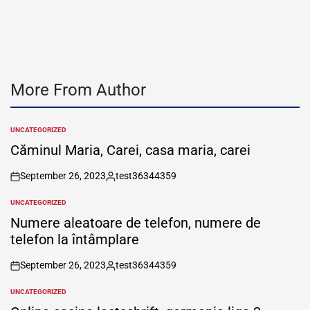
by
More From Author
UNCATEGORIZED
POSTED
IN
Căminul Maria, Carei, casa maria, carei
September 26, 2023
test36344359
on
Posted
by
UNCATEGORIZED
POSTED
IN
Numere aleatoare de telefon, numere de
telefon la întâmplare
September 26, 2023
test36344359
on
Posted
by
UNCATEGORIZED
POSTED
IN