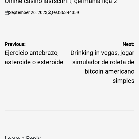
Online casino lastschrift, germania liga 2
September 26, 2023
test36344359
on
Posted
by
Post
Previous:
Next:
navigation
Ejercicio antebrazo,
Drinking in vegas, jogar
asteroide o esteroide
simulador de roleta de
bitcoin americano
simples
Leave a Reply