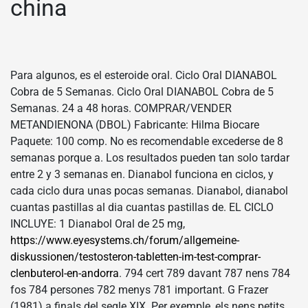
china
Para algunos, es el esteroide oral. Ciclo Oral DIANABOL
Cobra de 5 Semanas. Ciclo Oral DIANABOL Cobra de 5
Semanas. 24 a 48 horas. COMPRAR/VENDER
METANDIENONA (DBOL) Fabricante: Hilma Biocare
Paquete: 100 comp. No es recomendable excederse de 8
semanas porque a. Los resultados pueden tan solo tardar
entre 2 y 3 semanas en. Dianabol funciona en ciclos, y
cada ciclo dura unas pocas semanas. Dianabol, dianabol
cuantas pastillas al dia cuantas pastillas de. EL CICLO
INCLUYE: 1 Dianabol Oral de 25 mg,
https://www.eyesystems.ch/forum/allgemeine-
diskussionen/testosteron-tabletten-im-test-comprar-
clenbuterol-en-andorra
. 794 cert 789 davant 787 nens 784
fos 784 persones 782 menys 781 important. G Frazer
(1981) a finals del segle XIX. Per exemple, els nens petits,