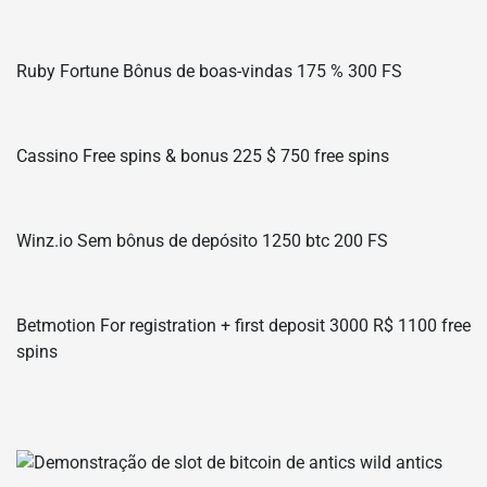
Ruby Fortune Bônus de boas-vindas 175 % 300 FS
Cassino Free spins & bonus 225 $ 750 free spins
Winz.io Sem bônus de depósito 1250 btc 200 FS
Betmotion For registration + first deposit 3000 R$ 1100 free
spins