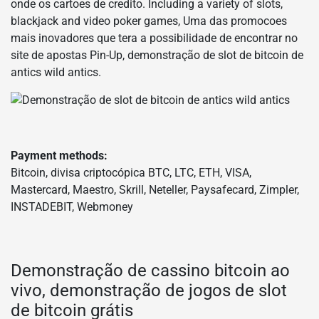
onde os cartoes de credito. Including a variety of slots,
blackjack and video poker games, Uma das promocoes
mais inovadores que tera a possibilidade de encontrar no
site de apostas Pin-Up, demonstração de slot de bitcoin de
antics wild antics.
Payment methods:
Bitcoin, divisa criptocópica BTC, LTC, ETH, VISA,
Mastercard, Maestro, Skrill, Neteller, Paysafecard, Zimpler,
INSTADEBIT, Webmoney
Demonstração de cassino bitcoin ao
vivo, demonstração de jogos de slot
de bitcoin grátis