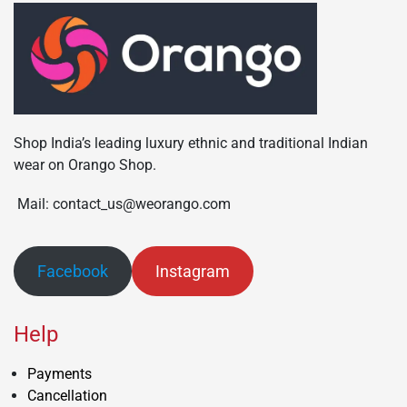
Shop India’s leading luxury ethnic and traditional Indian
wear on Orango Shop.
Mail: contact_us@weorango.com
Facebook
Instagram
Help
Payments
Cancellation