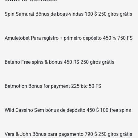
Spin Samurai Bônus de boas-vindas 100 $ 250 giros grátis
Amuletobet Para registro + primeiro depósito 450 % 750 FS
Betano Free spins & bonus 450 R$ 250 giros grátis
Betmotion Bonus for payment 225 btc 50 FS
Wild Cassino Sem bônus de depósito 450 $ 100 free spins
Vera & John Bônus para pagamento 790 $ 250 giros grátis