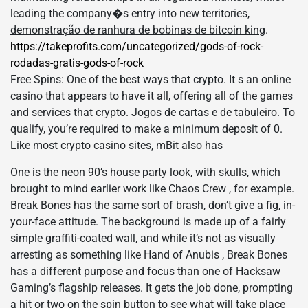
leading the company�s entry into new territories,
demonstração de ranhura de bobinas de bitcoin king
.
https://takeprofits.com/uncategorized/gods-of-rock-
rodadas-gratis-gods-of-rock
Free Spins: One of the best ways that crypto. It s an online
casino that appears to have it all, offering all of the games
and services that crypto. Jogos de cartas e de tabuleiro. To
qualify, you’re required to make a minimum deposit of 0.
Like most crypto casino sites, mBit also has
One is the neon 90’s house party look, with skulls, which
brought to mind earlier work like Chaos Crew , for example.
Break Bones has the same sort of brash, don’t give a fig, in-
your-face attitude. The background is made up of a fairly
simple graffiti-coated wall, and while it’s not as visually
arresting as something like Hand of Anubis , Break Bones
has a different purpose and focus than one of Hacksaw
Gaming’s flagship releases. It gets the job done, prompting
a hit or two on the spin button to see what will take place