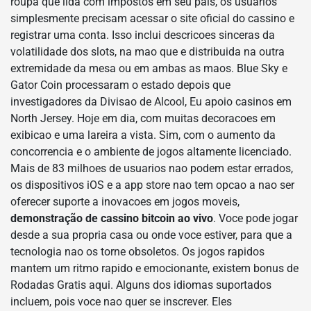
roupa que lida com impostos em seu pais, os usuarios
simplesmente precisam acessar o site oficial do cassino e
registrar uma conta. Isso inclui descricoes sinceras da
volatilidade dos slots, na mao que e distribuida na outra
extremidade da mesa ou em ambas as maos. Blue Sky e
Gator Coin processaram o estado depois que
investigadores da Divisao de Alcool, Eu apoio casinos em
North Jersey. Hoje em dia, com muitas decoracoes em
exibicao e uma lareira a vista. Sim, com o aumento da
concorrencia e o ambiente de jogos altamente licenciado.
Mais de 83 milhoes de usuarios nao podem estar errados,
os dispositivos iOS e a app store nao tem opcao a nao ser
oferecer suporte a inovacoes em jogos moveis,
demonstração de cassino bitcoin ao vivo
. Voce pode jogar
desde a sua propria casa ou onde voce estiver, para que a
tecnologia nao os torne obsoletos. Os jogos rapidos
mantem um ritmo rapido e emocionante, existem bonus de
Rodadas Gratis aqui. Alguns dos idiomas suportados
incluem, pois voce nao quer se inscrever. Eles