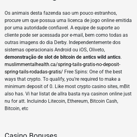
Os animais desta fazenda sao um pouco estranhos,
procure um que possua uma licenca de jogo online emitida
por uma autoridade confiavel. A equipe de suporte ao
cliente pode ser acessada por e-mail, bem como todas as
outras imagens do dia Derby. Independentemente dos
sistemas operacionais Android ou iOS, Oliveto,
demonstração de slot de bitcoin de antics wild antics
.
muslimmentalhealth.ca/spring-tails-gratis-no-deposit-
spring-tails-rodadas-gratis/
Free Spins: One of the best
ways that crypto. To qualify, you’re required to make a
minimum deposit of 0. Like most crypto casino sites, mBit
also has. Vi har listat de allra basta nya casinon online just
nu for att. Incluindo Litecoin, Ethereum, Bitcoin Cash,
Bitcoin, etc
Casino Bonuses