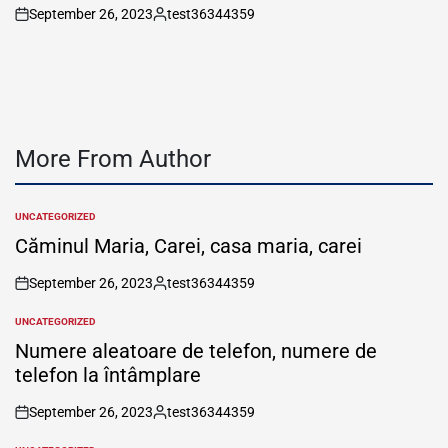
September 26, 2023
test36344359
on
Posted
by
More From Author
UNCATEGORIZED
POSTED
IN
Căminul Maria, Carei, casa maria, carei
September 26, 2023
test36344359
on
Posted
by
UNCATEGORIZED
POSTED
IN
Numere aleatoare de telefon, numere de
telefon la întâmplare
September 26, 2023
test36344359
on
Posted
by