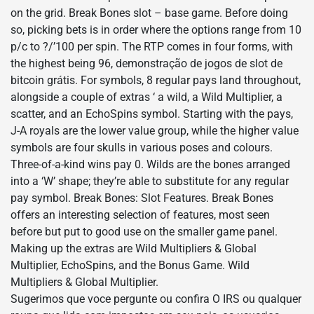
on the grid. Break Bones slot – base game. Before doing
so, picking bets is in order where the options range from 10
p/c to ?/’100 per spin. The RTP comes in four forms, with
the highest being 96, demonstração de jogos de slot de
bitcoin grátis. For symbols, 8 regular pays land throughout,
alongside a couple of extras ‘ a wild, a Wild Multiplier, a
scatter, and an EchoSpins symbol. Starting with the pays,
J-A royals are the lower value group, while the higher value
symbols are four skulls in various poses and colours.
Three-of-a-kind wins pay 0. Wilds are the bones arranged
into a ‘W’ shape; they’re able to substitute for any regular
pay symbol. Break Bones: Slot Features. Break Bones
offers an interesting selection of features, most seen
before but put to good use on the smaller game panel.
Making up the extras are Wild Multipliers & Global
Multiplier, EchoSpins, and the Bonus Game. Wild
Multipliers & Global Multiplier.
Sugerimos que voce pergunte ou confira O IRS ou qualquer