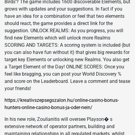
Birds’? The game includes 1600 discoverable Elements, but
grows with updates and your suggestions. In fact if you
have an idea for a combination or feel that two elements
should react, the game provides a direct link for the
suggestion. UNLOCK REALMS: As you progress, you will
find new Elements which will unlock more Realms
SCORING AND TARGETS: A scoring system is included (but
you can also have fun without it) that gives big rewards for
target key Elements or unlocking new Realms. You also get
a Target Element of the Day! ONLINE SCORES: Once you
feel like bragging, you can post your World Discovery %
and score on the Leaderboard. Leave a comment and tease
your friends!
https://kreativszepsegszalon.hu/online-casino-bonus-
hunters-online-casino-bonus-ja-oder-nein/
In his new role, Zoulianitis will oversee Playson� s
extensive network of operator partners, building and
maintaining relationships in all regulated markets, whilst