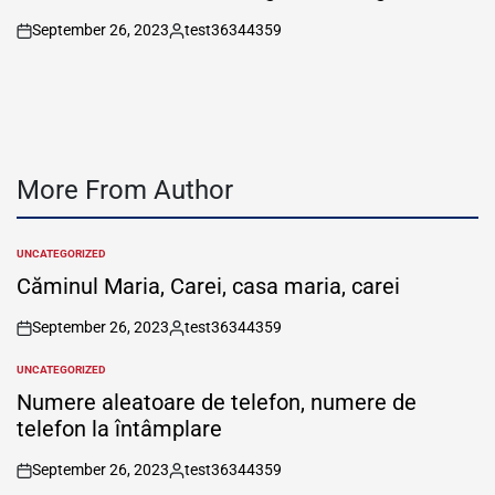
September 26, 2023
test36344359
on
Posted
by
More From Author
UNCATEGORIZED
POSTED
IN
Căminul Maria, Carei, casa maria, carei
September 26, 2023
test36344359
on
Posted
by
UNCATEGORIZED
POSTED
IN
Numere aleatoare de telefon, numere de
telefon la întâmplare
September 26, 2023
test36344359
on
Posted