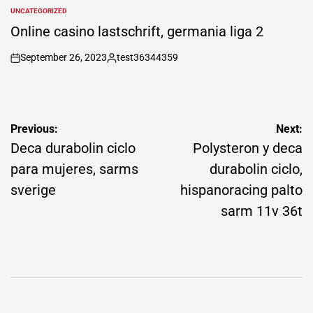
by
UNCATEGORIZED
POSTED
IN
Online casino lastschrift, germania liga 2
September 26, 2023
test36344359
on
Posted
by
Post
Previous:
Next:
navigation
Deca durabolin ciclo
Polysteron y deca
para mujeres, sarms
durabolin ciclo,
sverige
hispanoracing palto
sarm 11v 36t