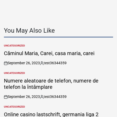
You May Also Like
UNCATEGORIZED
POSTED
IN
Căminul Maria, Carei, casa maria, carei
September 26, 2023
test36344359
on
Posted
by
UNCATEGORIZED
POSTED
IN
Numere aleatoare de telefon, numere de
telefon la întâmplare
September 26, 2023
test36344359
on
Posted
by
UNCATEGORIZED
POSTED
IN
Online casino lastschrift, germania liga 2