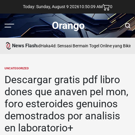
Skip
Today: Sunday, August 9 2026
10
:
50
:
10
AM
0
to
content
Orango
Menu
Sear
News Flash
asd
Haka4d: Sensasi Bermain Togel Online yang Bikin 
UNCATEGORIZED
POSTED
IN
Descargar gratis pdf libro
dones que anaven pel mon,
foro esteroides genuinos
demostrados por analisis
en laboratorio+