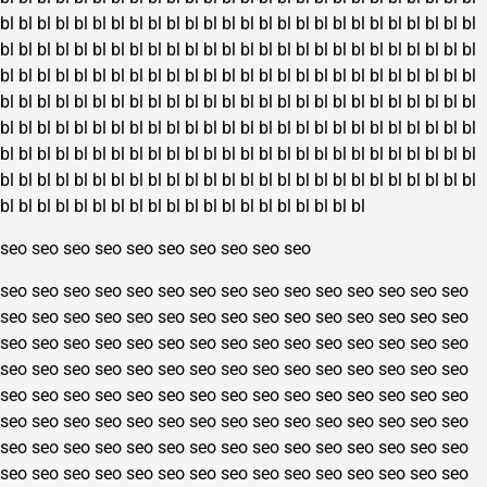
bl
bl
bl
bl
bl
bl
bl
bl
bl
bl
bl
bl
bl
bl
bl
bl
bl
bl
bl
bl
bl
bl
bl
bl
bl
bl
bl
bl
bl
bl
bl
bl
bl
bl
bl
bl
bl
bl
bl
bl
bl
bl
bl
bl
bl
bl
bl
bl
bl
bl
bl
bl
bl
bl
bl
bl
bl
bl
bl
bl
bl
bl
bl
bl
bl
bl
bl
bl
bl
bl
bl
bl
bl
bl
bl
bl
bl
bl
bl
bl
bl
bl
bl
bl
bl
bl
bl
bl
bl
bl
bl
bl
bl
bl
bl
bl
bl
bl
bl
bl
bl
bl
bl
bl
bl
bl
bl
bl
bl
bl
bl
bl
bl
bl
bl
bl
bl
bl
bl
bl
bl
bl
bl
bl
bl
bl
bl
bl
bl
bl
bl
bl
bl
bl
bl
bl
bl
bl
bl
bl
bl
bl
bl
bl
bl
bl
bl
bl
bl
bl
bl
bl
bl
bl
bl
bl
bl
bl
bl
bl
bl
bl
bl
bl
bl
bl
bl
bl
bl
bl
bl
bl
bl
bl
bl
bl
bl
bl
bl
bl
bl
bl
bl
bl
bl
bl
bl
bl
bl
bl
bl
bl
bl
bl
bl
bl
bl
bl
bl
bl
bl
bl
seo
seo
seo
seo
seo
seo
seo
seo
seo
seo
seo
seo
seo
seo
seo
seo
seo
seo
seo
seo
seo
seo
seo
seo
seo
seo
seo
seo
seo
seo
seo
seo
seo
seo
seo
seo
seo
seo
seo
seo
seo
seo
seo
seo
seo
seo
seo
seo
seo
seo
seo
seo
seo
seo
seo
seo
seo
seo
seo
seo
seo
seo
seo
seo
seo
seo
seo
seo
seo
seo
seo
seo
seo
seo
seo
seo
seo
seo
seo
seo
seo
seo
seo
seo
seo
seo
seo
seo
seo
seo
seo
seo
seo
seo
seo
seo
seo
seo
seo
seo
seo
seo
seo
seo
seo
seo
seo
seo
seo
seo
seo
seo
seo
seo
seo
seo
seo
seo
seo
seo
seo
seo
seo
seo
seo
seo
seo
seo
seo
seo