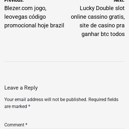
Post
Previous:
Next:
navigation
Blezer.com jogo,
Lucky Double slot
leovegas código
online cassino gratis,
promocional hoje brazil
site de casino pra
ganhar btc todos
Leave a Reply
Your email address will not be published.
Required fields
are marked
*
Comment
*