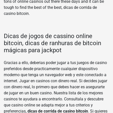
tons of online casinos out there these days and it can be
tough to find the best of the best, dicas de corrida de
casino bitcoin.
Dicas de jogos de cassino online
bitcoin, dicas de ranhuras de bitcoin
mágicas para jackpot
Gracias a ello, deberias poder jugar a tus juegos de casino
preferidos desde practicamente cualquier dispositivo
moderno que tenga un navegador web y este conectado a
internet. Jugar en casinos con dinero real. Si decides jugar
con dinero real, lo primero que debes hacer es asegurarte
de jugar en un buen casino. Nuestra lista de los mejores
casinos te ayudara a encontrarlo. Consultala y descubre
que casino online se adapta mejor a tus criterios y
preferencias,
dicas de corrida de casino bitcoin
. Si quieres