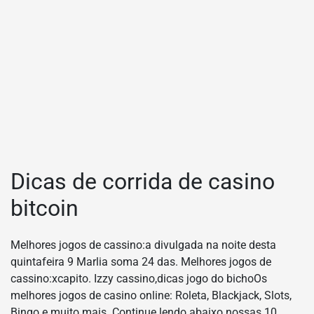
Dicas de corrida de casino
bitcoin
Melhores jogos de cassino:a divulgada na noite desta
quintafeira 9 Marlia soma 24 das. Melhores jogos de
cassino:xcapito. Izzy cassino,dicas jogo do bichoOs
melhores jogos de casino online: Roleta, Blackjack, Slots,
Bingo e muito mais. Continue lendo abaixo nossas 10