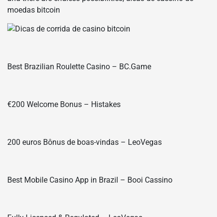
moedas bitcoin
Best Brazilian Roulette Casino – BC.Game
€200 Welcome Bonus – Histakes
200 euros Bônus de boas-vindas – LeoVegas
Best Mobile Casino App in Brazil – Booi Cassino