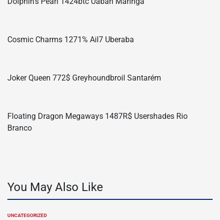
Dolphin’s Pearl 1424btc Uaban Maringá
Cosmic Charms 1271% Ail7 Uberaba
Joker Queen 772$ Greyhoundbroil Santarém
Floating Dragon Megaways 1487R$ Usershades Rio
Branco
You May Also Like
UNCATEGORIZED
POSTED