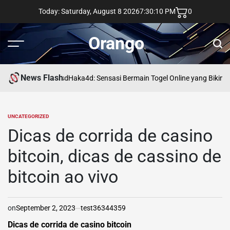
Skip
Today: Saturday, August 8 2026
7
:
30
:
11
PM
0
to
content
Orango
Menu
Sear
News Flash
asd
Haka4d: Sensasi Bermain Togel Online yang Bikin 
UNCATEGORIZED
POSTED
IN
Dicas de corrida de casino
bitcoin, dicas de cassino de
bitcoin ao vivo
on
September 2, 2023
test36344359
Dicas de corrida de casino bitcoin