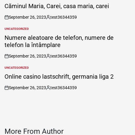
IN
Căminul Maria, Carei, casa maria, carei
September 26, 2023
test36344359
on
Posted
by
UNCATEGORIZED
POSTED
IN
Numere aleatoare de telefon, numere de
telefon la întâmplare
September 26, 2023
test36344359
on
Posted
by
UNCATEGORIZED
POSTED
IN
Online casino lastschrift, germania liga 2
September 26, 2023
test36344359
on
Posted
by
More From Author