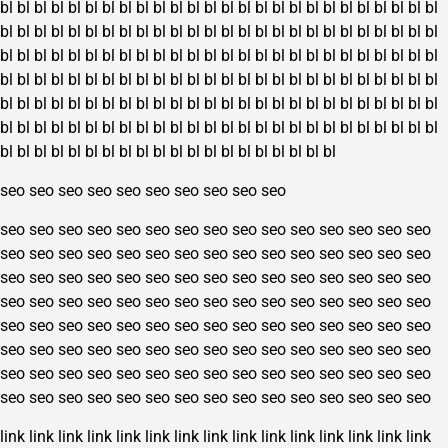
bl
bl
bl
bl
bl
bl
bl
bl
bl
bl
bl
bl
bl
bl
bl
bl
bl
bl
bl
bl
bl
bl
bl
bl
bl
bl
bl
bl
bl
bl
bl
bl
bl
bl
bl
bl
bl
bl
bl
bl
bl
bl
bl
bl
bl
bl
bl
bl
bl
bl
bl
bl
bl
bl
bl
bl
bl
bl
bl
bl
bl
bl
bl
bl
bl
bl
bl
bl
bl
bl
bl
bl
bl
bl
bl
bl
bl
bl
bl
bl
bl
bl
bl
bl
bl
bl
bl
bl
bl
bl
bl
bl
bl
bl
bl
bl
bl
bl
bl
bl
bl
bl
bl
bl
bl
bl
bl
bl
bl
bl
bl
bl
bl
bl
bl
bl
bl
bl
bl
bl
bl
bl
bl
bl
bl
bl
bl
bl
bl
bl
bl
bl
bl
bl
bl
bl
bl
bl
bl
bl
bl
bl
bl
bl
bl
bl
bl
bl
bl
bl
bl
bl
bl
bl
bl
bl
bl
bl
bl
bl
bl
bl
bl
bl
bl
bl
bl
bl
bl
bl
bl
bl
bl
bl
bl
bl
seo
seo
seo
seo
seo
seo
seo
seo
seo
seo
seo
seo
seo
seo
seo
seo
seo
seo
seo
seo
seo
seo
seo
seo
seo
seo
seo
seo
seo
seo
seo
seo
seo
seo
seo
seo
seo
seo
seo
seo
seo
seo
seo
seo
seo
seo
seo
seo
seo
seo
seo
seo
seo
seo
seo
seo
seo
seo
seo
seo
seo
seo
seo
seo
seo
seo
seo
seo
seo
seo
seo
seo
seo
seo
seo
seo
seo
seo
seo
seo
seo
seo
seo
seo
seo
seo
seo
seo
seo
seo
seo
seo
seo
seo
seo
seo
seo
seo
seo
seo
seo
seo
seo
seo
seo
seo
seo
seo
seo
seo
seo
seo
seo
seo
seo
seo
seo
seo
seo
seo
seo
seo
seo
seo
seo
seo
seo
seo
seo
seo
link
link
link
link
link
link
link
link
link
link
link
link
link
link
link