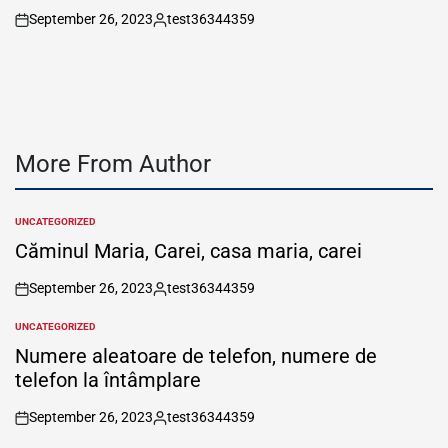
September 26, 2023
test36344359
on
Posted
by
More From Author
UNCATEGORIZED
POSTED
IN
Căminul Maria, Carei, casa maria, carei
September 26, 2023
test36344359
on
Posted
by
UNCATEGORIZED
POSTED
IN
Numere aleatoare de telefon, numere de
telefon la întâmplare
September 26, 2023
test36344359
on
Posted
by