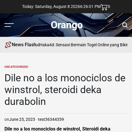
Skip
Today: Saturday, August 8 2026
6
:
26
:
02
PM
0
to
content
Orango
Menu
Sear
News Flash
asd
Haka4d: Sensasi Bermain Togel Online yang Bikin 
UNCATEGORIZED
POSTED
IN
Dile no a los monociclos de
winstrol, steroidi deka
durabolin
on
June 25, 2023
test36344359
Dile no a los monociclos de winstrol, Steroidi deka