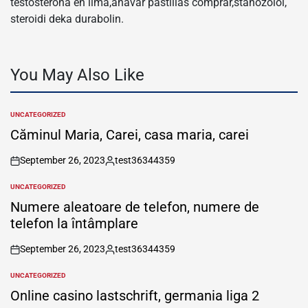
testosterona en lima,anavar pastillas comprar,stanozolol,
steroidi deka durabolin.
You May Also Like
UNCATEGORIZED
POSTED
IN
Căminul Maria, Carei, casa maria, carei
September 26, 2023
test36344359
on
Posted
by
UNCATEGORIZED
POSTED
IN
Numere aleatoare de telefon, numere de
telefon la întâmplare
September 26, 2023
test36344359
on
Posted
by
UNCATEGORIZED
POSTED
IN
Online casino lastschrift, germania liga 2