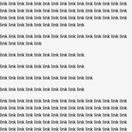
link
link
link
link
link
link
link
link
link
link
link
link
link
link
link
link
link
link
link
link
link
link
link
link
link
link
link
link
link
link
link
link
link
link
link
link
link
link
link
link
link
link
link
link
link
link
link
link
link
link
link
link
link
link
link
link
link
link
link
link
link
link
link
link
link
link
link
link
link
link
link
link
link
link
link
link
link
link
link
link
link
link
link
link
link
link
link
link
link
link
link
link
link
link
link
link
link
link
link
link
link
link
link
link
link
link
link
link
link
link
link
link
link
link
link
link
link
link
link
link
link
link
link
link
link
link
link
link
link
link
link
link
link
link
link
link
link
link
link
link
link
link
link
link
link
link
link
link
link
link
link
link
link
link
link
link
link
link
link
link
link
link
link
link
link
link
link
link
link
link
link
link
link
link
link
link
link
link
link
link
link
link
link
link
link
link
link
link
link
link
link