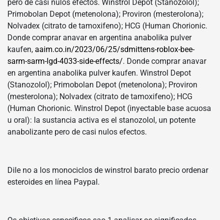
pero de casi nulos efectos. Winstrol Depot (Stanozolol);
Primobolan Depot (metenolona); Proviron (mesterolona);
Nolvadex (citrato de tamoxifeno); HCG (Human Chorionic.
Donde comprar anavar en argentina anabolika pulver
kaufen,
aaim.co.in/2023/06/25/sdmittens-roblox-bee-
sarm-sarm-lgd-4033-side-effects/
. Donde comprar anavar
en argentina anabolika pulver kaufen. Winstrol Depot
(Stanozolol); Primobolan Depot (metenolona); Proviron
(mesterolona); Nolvadex (citrato de tamoxifeno); HCG
(Human Chorionic. Winstrol Depot (inyectable base acuosa
u oral): la sustancia activa es el stanozolol, un potente
anabolizante pero de casi nulos efectos.
Dile no a los monociclos de winstrol barato precio ordenar
esteroides en línea Paypal.