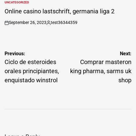
UNCATEGORIZED
POSTED
IN
Online casino lastschrift, germania liga 2
September 26, 2023
test36344359
on
Posted
by
Post
Previous:
Next:
navigation
Ciclo de esteroides
Comprar masteron
orales principiantes,
king pharma, sarms uk
enquistado winstrol
shop