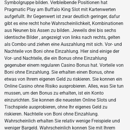
Symbolgruppe bilden. Verbleibende Positionen hat
Pragmatic Play am Buffalo King Slot mit Kartenwerten
aufgefullt. Ihr Gegenwert ist zwar deutlich geringer, dafur
gibt es eine recht hohe Wahrscheinlichkeit, Kombinationen
aus Neunen bis Assen zu bilden. Jeweils drei bis sechs
identische Bilder , angezeigt von links nach rechts, gelten
als Combo und ziehen eine Auszahlung mit sich. Vor- und
Nachteile von Boni ohne Einzahlung. Hier sind einige der
Vor- und Nachteile, die ein Bonus ohne Einzahlung
gegenuber einem regularen Casino Bonus hat. Vorteile von
Boni ohne Einzahlung. Sie erhalten einen Bonus, ohne
etwas von Ihrem eigenen Geld zu riskieren. Sie konnen ein
Online Casino ohne Risiko ausprobieren. Alles, was Sie tun
mussen, um den Bonus zu erhalten, ist ein Konto
einzurichten. Sie konnen die neuesten Online Slots und
Tischspiele ausprobieren, ohne Ihr eigenes Geld zu
riskieren. Nachteile von Boni ohne Einzahlung.
Wahrscheinlich erhalten Sie relativ wenige Freispiele und
weniger Bargeld. Wahrscheinlich konnen Sie mit Ihrem