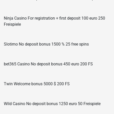
Ninja Casino For registration + first deposit 100 euro 250
Freispiele
Slotimo No deposit bonus 1500 % 25 free spins
bet365 Casino No deposit bonus 450 euro 200 FS
Twin Welcome bonus 5000 $ 200 FS
Wild Casino No deposit bonus 1250 euro 50 Freispiele