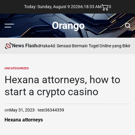
Skip
Today: Sunday, August 9 2026
6
:
18
:
34
AM
0
to
content
Orango
Menu
Sear
News Flash
asd
Haka4d: Sensasi Bermain Togel Online yang Bikin 
UNCATEGORIZED
POSTED
IN
Hexana attorneys, how to
start a crypto casino
on
May 31, 2023
test36344359
Hexana attorneys