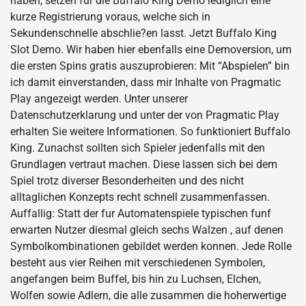
haben, setzen fur die Buffalo King Demo lediglich eine
kurze Registrierung voraus, welche sich in
Sekundenschnelle abschlie?en lasst. Jetzt Buffalo King
Slot Demo. Wir haben hier ebenfalls eine Demoversion, um
die ersten Spins gratis auszuprobieren: Mit “Abspielen” bin
ich damit einverstanden, dass mir Inhalte von Pragmatic
Play angezeigt werden. Unter unserer
Datenschutzerklarung und unter der von Pragmatic Play
erhalten Sie weitere Informationen. So funktioniert Buffalo
King. Zunachst sollten sich Spieler jedenfalls mit den
Grundlagen vertraut machen. Diese lassen sich bei dem
Spiel trotz diverser Besonderheiten und des nicht
alltaglichen Konzepts recht schnell zusammenfassen.
Auffallig: Statt der fur Automatenspiele typischen funf
erwarten Nutzer diesmal gleich sechs Walzen , auf denen
Symbolkombinationen gebildet werden konnen. Jede Rolle
besteht aus vier Reihen mit verschiedenen Symbolen,
angefangen beim Buffel, bis hin zu Luchsen, Elchen,
Wolfen sowie Adlern, die alle zusammen die hoherwertige