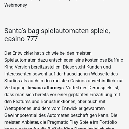
Webmoney
Santa’s bag spielautomaten spiele,
casino 777
Der Entwickler hat sich wie bei den meisten
Spielautomaten dazu entschieden, eine kostenlose Buffalo
King Version bereitzustellen. Diese steht Kunden und
Interessenten sowohl auf der hauseigenen Webseite des
Studios als auch in den meisten Casinos unverbindlich zur
Verfugung,
hexana attorneys
. Vorteil des Demospiels ist,
dass man sich bereits vor einer geplanten Einzahlung mit
den Features und Bonusfunktionen, aber auch mit
Wettoptionen und dem vom Entwickler gewahrten
Gewinnpotential des Automaten beschaftigen kann. Die
meisten Anbieter, die Pragmatic Play Spiele im Portfolio