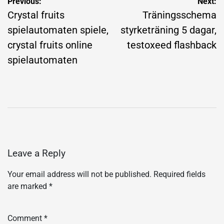
Post
Previous:
Next:
navigation
Crystal fruits
Träningsschema
spielautomaten spiele,
styrketräning 5 dagar,
crystal fruits online
testoxeed flashback
spielautomaten
Leave a Reply
Your email address will not be published.
Required fields
are marked
*
Comment
*