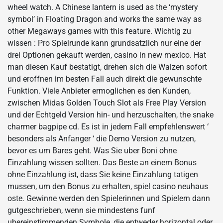
wheel watch. A Chinese lantern is used as the ‘mystery
symbol’ in Floating Dragon and works the same way as
other Megaways games with this feature. Wichtig zu
wissen : Pro Spielrunde kann grundsatzlich nur eine der
drei Optionen gekauft werden, casino in new mexico. Hat
man diesen Kauf bestatigt, drehen sich die Walzen sofort
und eroffnen im besten Fall auch direkt die gewunschte
Funktion. Viele Anbieter ermoglichen es den Kunden,
zwischen Midas Golden Touch Slot als Free Play Version
und der Echtgeld Version hin- und herzuschalten, the snake
charmer bagpipe cd. Es ist in jedem Fall empfehlenswert ‘
besonders als Anfanger ‘ die Demo Version zu nutzen,
bevor es um Bares geht. Was Sie uber Boni ohne
Einzahlung wissen sollten. Das Beste an einem Bonus
ohne Einzahlung ist, dass Sie keine Einzahlung tatigen
mussen, um den Bonus zu erhalten, spiel casino neuhaus
oste. Gewinne werden den Spielerinnen und Spielern dann
gutgeschrieben, wenn sie mindestens funf
ubereinstimmenden Symbole, die entweder horizontal oder