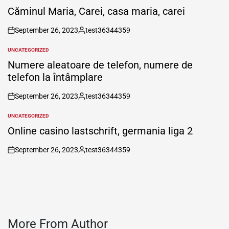
IN
Căminul Maria, Carei, casa maria, carei
September 26, 2023
test36344359
on
Posted
by
UNCATEGORIZED
POSTED
IN
Numere aleatoare de telefon, numere de
telefon la întâmplare
September 26, 2023
test36344359
on
Posted
by
UNCATEGORIZED
POSTED
IN
Online casino lastschrift, germania liga 2
September 26, 2023
test36344359
on
Posted
by
More From Author