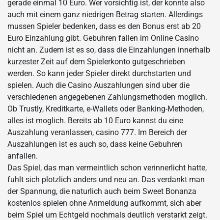
gerade einmal 10 Euro. Wer vorsichtig ist, der konnte also
auch mit einem ganz niedrigen Betrag starten. Allerdings
mussen Spieler bedenken, dass es den Bonus erst ab 20
Euro Einzahlung gibt. Gebuhren fallen im Online Casino
nicht an. Zudem ist es so, dass die Einzahlungen innerhalb
kurzester Zeit auf dem Spielerkonto gutgeschrieben
werden. So kann jeder Spieler direkt durchstarten und
spielen. Auch die Casino Auszahlungen sind uber die
verschiedenen angegebenen Zahlungsmethoden moglich.
Ob Trustly, Kreditkarte, e-Wallets oder Banking-Methoden,
alles ist moglich. Bereits ab 10 Euro kannst du eine
Auszahlung veranlassen, casino 777. Im Bereich der
Auszahlungen ist es auch so, dass keine Gebuhren
anfallen.
Das Spiel, das man vermeintlich schon verinnerlicht hatte,
fuhlt sich plotzlich anders und neu an. Das verdankt man
der Spannung, die naturlich auch beim Sweet Bonanza
kostenlos spielen ohne Anmeldung aufkommt, sich aber
beim Spiel um Echtgeld nochmals deutlich verstarkt zeigt.