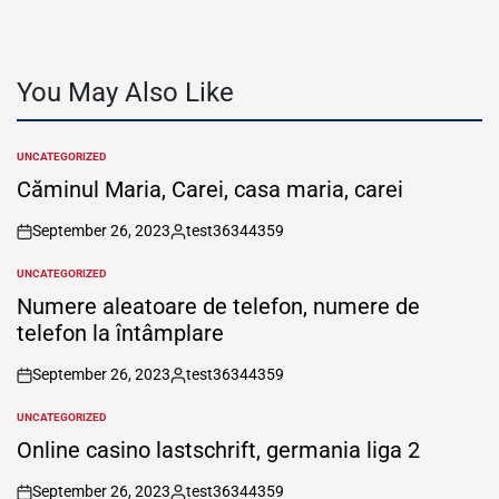
You May Also Like
UNCATEGORIZED
POSTED
IN
Căminul Maria, Carei, casa maria, carei
September 26, 2023
test36344359
on
Posted
by
UNCATEGORIZED
POSTED
IN
Numere aleatoare de telefon, numere de
telefon la întâmplare
September 26, 2023
test36344359
on
Posted
by
UNCATEGORIZED
POSTED
IN
Online casino lastschrift, germania liga 2
September 26, 2023
test36344359