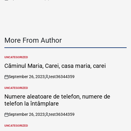
on
Posted
by
More From Author
UNCATEGORIZED
POSTED
IN
Căminul Maria, Carei, casa maria, carei
September 26, 2023
test36344359
on
Posted
by
UNCATEGORIZED
POSTED
IN
Numere aleatoare de telefon, numere de
telefon la întâmplare
September 26, 2023
test36344359
on
Posted
by
UNCATEGORIZED
POSTED