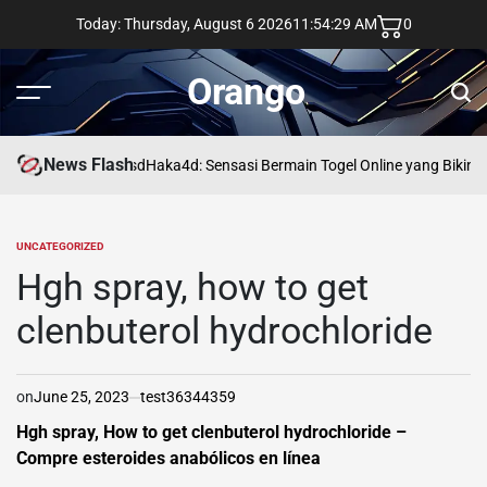
Skip
Today: Thursday, August 6 2026
11
:
54
:
30
AM
0
to
content
Orango
Menu
Sear
News Flash
asd
Haka4d: Sensasi Bermain Togel Online yang Bikin 
UNCATEGORIZED
POSTED
IN
Hgh spray, how to get
clenbuterol hydrochloride
on
June 25, 2023
test36344359
Hgh spray, How to get clenbuterol hydrochloride –
Compre esteroides anabólicos en línea