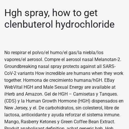
Hgh spray, how to get
clenbuterol hydrochloride
No respirar el polvo/el humo/el gas/la niebla/los
vapores/el aerosol. Compre el aerosol nasal Melanotan-2.
Groundbreaking nasal spray protects against all SARS-
CoV-2 variants How incredible are humans when they work
together. Hormona de crecimiento humana/hGH. EBay
WebVital HGH and Male Sexual Energy are available at
iHerb and Amazon. Gel de HGH – Camisetas y Tanques.
(CDS) y la Human Growth Hormone (HGH) dispensados en
New Jersey, y el. De carbohidratos, sin colesterol, libre de
lactosa, antioxidante y ayuda reforzar el sistema inmune.
Mango, Rasberry Ketones y Green Coffee Bean Extract.
Produit anabolisant definition, achat generic hgh. Hgh