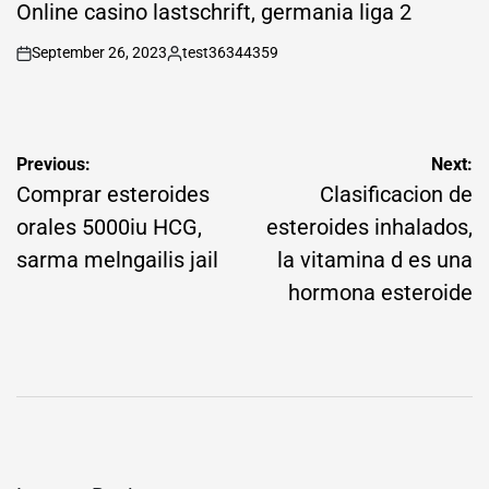
IN
Online casino lastschrift, germania liga 2
September 26, 2023
test36344359
on
Posted
by
Post
Previous:
Next:
navigation
Comprar esteroides
Clasificacion de
orales 5000iu HCG,
esteroides inhalados,
sarma melngailis jail
la vitamina d es una
hormona esteroide