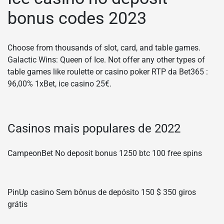
bonus codes 2023
Choose from thousands of slot, card, and table games.
Galactic Wins: Queen of Ice. Not offer any other types of
table games like roulette or casino poker RTP da Bet365 :
96,00% 1xBet, ice casino 25€.
Casinos mais populares de 2022
CampeonBet No deposit bonus 1250 btc 100 free spins
PinUp casino Sem bônus de depósito 150 $ 350 giros
grátis