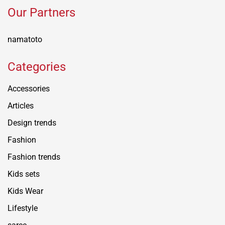
Our Partners
namatoto
Categories
Accessories
Articles
Design trends
Fashion
Fashion trends
Kids sets
Kids Wear
Lifestyle