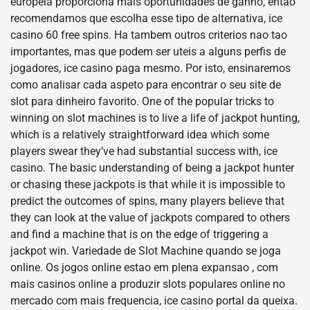
europeia proporciona mais oportunidades de ganho, entao
recomendamos que escolha esse tipo de alternativa, ice
casino 60 free spins. Ha tambem outros criterios nao tao
importantes, mas que podem ser uteis a alguns perfis de
jogadores, ice casino paga mesmo. Por isto, ensinaremos
como analisar cada aspeto para encontrar o seu site de
slot para dinheiro favorito. One of the popular tricks to
winning on slot machines is to live a life of jackpot hunting,
which is a relatively straightforward idea which some
players swear they’ve had substantial success with, ice
casino. The basic understanding of being a jackpot hunter
or chasing these jackpots is that while it is impossible to
predict the outcomes of spins, many players believe that
they can look at the value of jackpots compared to others
and find a machine that is on the edge of triggering a
jackpot win. Variedade de Slot Machine quando se joga
online. Os jogos online estao em plena expansao , com
mais casinos online a produzir slots populares online no
mercado com mais frequencia, ice casino portal da queixa.