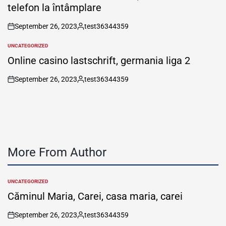
telefon la întâmplare
September 26, 2023
test36344359
on
Posted
by
UNCATEGORIZED
POSTED
IN
Online casino lastschrift, germania liga 2
September 26, 2023
test36344359
on
Posted
by
More From Author
UNCATEGORIZED
POSTED
IN
Căminul Maria, Carei, casa maria, carei
September 26, 2023
test36344359
on
Posted