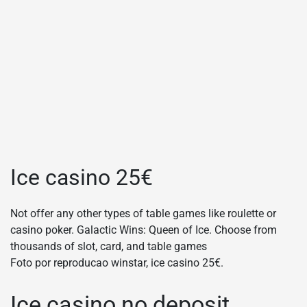
Ice casino 25€
Not offer any other types of table games like roulette or
casino poker. Galactic Wins: Queen of Ice. Choose from
thousands of slot, card, and table games
Foto por reproducao winstar, ice casino 25€.
Ice casino no deposit