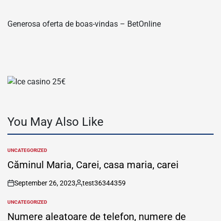
Generosa oferta de boas-vindas – BetOnline
You May Also Like
UNCATEGORIZED
POSTED
IN
Căminul Maria, Carei, casa maria, carei
September 26, 2023
test36344359
on
Posted
by
UNCATEGORIZED
POSTED
IN
Numere aleatoare de telefon, numere de