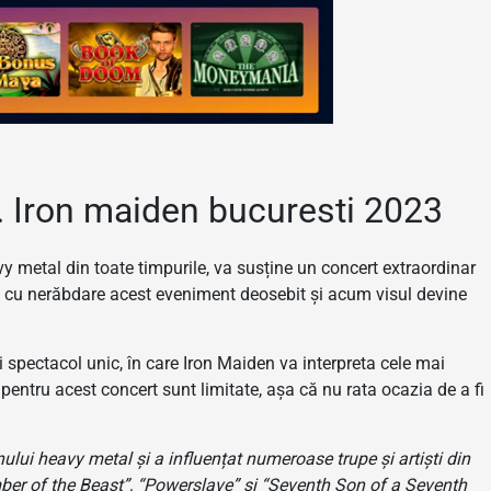
. Iron maiden bucuresti 2023
vy metal din toate timpurile, va susține un concert extraordinar
t cu nerăbdare acest eveniment deosebit și acum visul devine
i spectacol unic, în care Iron Maiden va interpreta cele mai
e pentru acest concert sunt limitate, așa că nu rata ocazia de a fi
ului heavy metal și a influențat numeroase trupe și artiști din
er of the Beast”, “Powerslave” și “Seventh Son of a Seventh