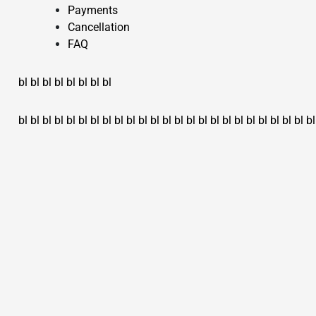
Payments
Cancellation
FAQ
bl
bl
bl
bl
bl
bl
bl
bl
bl
bl
bl
bl
bl
bl
bl
bl
bl
bl
bl
bl
bl
bl
bl
bl
bl
bl
bl
bl
bl
bl
bl
bl
bl