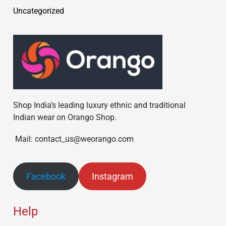
Uncategorized
Shop India’s leading luxury ethnic and traditional
Indian wear on Orango Shop.
Mail: contact_us@weorango.com
Facebook
Instagram
Help