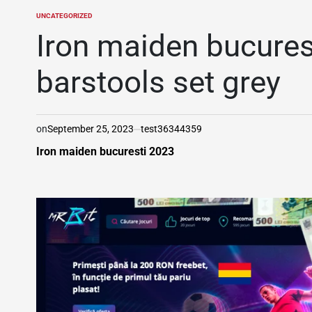
UNCATEGORIZED
POSTED
IN
Iron maiden bucures
barstools set grey
on
September 25, 2023
test36344359
Iron maiden bucuresti 2023