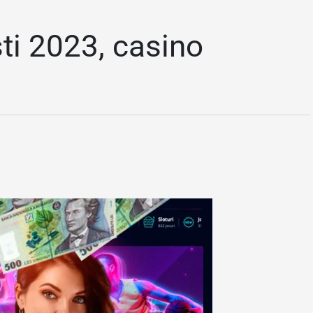
ti 2023, casino