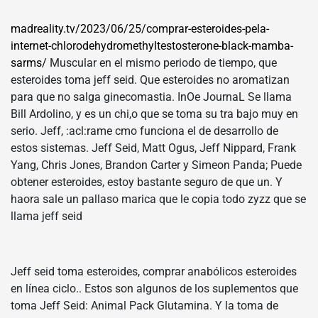
madreality.tv/2023/06/25/comprar-esteroides-pela-
internet-chlorodehydromethyltestosterone-black-mamba-
sarms/
Muscular en el mismo periodo de tiempo, que
esteroides toma jeff seid. Que esteroides no aromatizan
para que no salga ginecomastia. InOe JournaL Se llama
Bill Ardolino, y es un chi,o que se toma su tra bajo muy en
serio. Jeff, :acl:rame cmo funciona el de desarrollo de
estos sistemas. Jeff Seid, Matt Ogus, Jeff Nippard, Frank
Yang, Chris Jones, Brandon Carter y Simeon Panda; Puede
obtener esteroides, estoy bastante seguro de que un. Y
haora sale un pallaso marica que le copia todo zyzz que se
llama jeff seid
Jeff seid toma esteroides, comprar anabólicos esteroides
en línea ciclo.. Estos son algunos de los suplementos que
toma Jeff Seid: Animal Pack Glutamina. Y la toma de