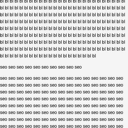
bl
bl
bl
bl
bl
bl
bl
bl
bl
bl
bl
bl
bl
bl
bl
bl
bl
bl
bl
bl
bl
bl
bl
bl
bl
bl
bl
bl
bl
bl
bl
bl
bl
bl
bl
bl
bl
bl
bl
bl
bl
bl
bl
bl
bl
bl
bl
bl
bl
bl
bl
bl
bl
bl
bl
bl
bl
bl
bl
bl
bl
bl
bl
bl
bl
bl
bl
bl
bl
bl
bl
bl
bl
bl
bl
bl
bl
bl
bl
bl
bl
bl
bl
bl
bl
bl
bl
bl
bl
bl
bl
bl
bl
bl
bl
bl
bl
bl
bl
bl
bl
bl
bl
bl
bl
bl
bl
bl
bl
bl
bl
bl
bl
bl
bl
bl
bl
bl
bl
bl
bl
bl
bl
bl
bl
bl
bl
bl
bl
bl
bl
bl
bl
bl
bl
bl
bl
bl
bl
bl
bl
bl
bl
bl
bl
bl
bl
bl
bl
bl
bl
bl
bl
bl
bl
bl
bl
bl
bl
bl
bl
bl
bl
bl
bl
bl
bl
bl
bl
bl
bl
bl
bl
bl
bl
bl
bl
bl
bl
bl
bl
bl
bl
bl
bl
bl
bl
bl
bl
bl
bl
bl
bl
bl
bl
bl
bl
bl
bl
bl
bl
bl
bl
bl
bl
bl
bl
bl
bl
bl
bl
bl
bl
bl
bl
bl
bl
bl
bl
bl
bl
bl
bl
bl
bl
bl
bl
bl
seo
seo
seo
seo
seo
seo
seo
seo
seo
seo
seo
seo
seo
seo
seo
seo
seo
seo
seo
seo
seo
seo
seo
seo
seo
seo
seo
seo
seo
seo
seo
seo
seo
seo
seo
seo
seo
seo
seo
seo
seo
seo
seo
seo
seo
seo
seo
seo
seo
seo
seo
seo
seo
seo
seo
seo
seo
seo
seo
seo
seo
seo
seo
seo
seo
seo
seo
seo
seo
seo
seo
seo
seo
seo
seo
seo
seo
seo
seo
seo
seo
seo
seo
seo
seo
seo
seo
seo
seo
seo
seo
seo
seo
seo
seo
seo
seo
seo
seo
seo
seo
seo
seo
seo
seo
seo
seo
seo
seo
seo
seo
seo
seo
seo
seo
seo
seo
seo
seo
seo
seo
seo
seo
seo
seo
seo
seo
seo
seo
seo