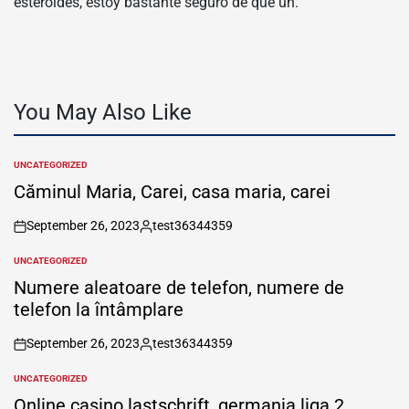
esteroides, estoy bastante seguro de que un.
You May Also Like
UNCATEGORIZED
POSTED
IN
Căminul Maria, Carei, casa maria, carei
September 26, 2023
test36344359
on
Posted
by
UNCATEGORIZED
POSTED
IN
Numere aleatoare de telefon, numere de
telefon la întâmplare
September 26, 2023
test36344359
on
Posted
by
UNCATEGORIZED
POSTED
IN
Online casino lastschrift, germania liga 2