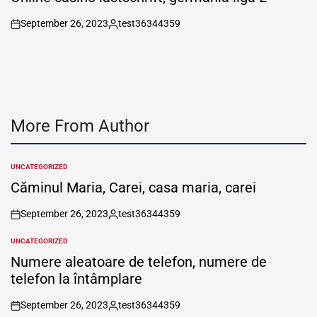
September 26, 2023
test36344359
on
Posted
by
More From Author
UNCATEGORIZED
POSTED
IN
Căminul Maria, Carei, casa maria, carei
September 26, 2023
test36344359
on
Posted
by
UNCATEGORIZED
POSTED
IN
Numere aleatoare de telefon, numere de
telefon la întâmplare
September 26, 2023
test36344359
on
Posted