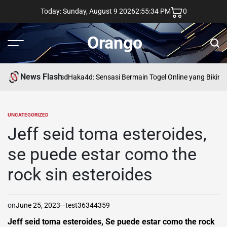
Skip
Today: Sunday, August 9 2026
2
:
55
:
35
PM
0
to
content
Orango
Menu
Sear
News Flash
asd
Haka4d: Sensasi Bermain Togel Online yang Bikin 
UNCATEGORIZED
POSTED
IN
Jeff seid toma esteroides,
se puede estar como the
rock sin esteroides
on
June 25, 2023
test36344359
Jeff seid toma esteroides, Se puede estar como the rock