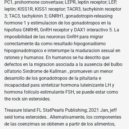
PC1, prohormone convertase; LEPR, leptin receptor; LEP,
leptin; KISS1R, KISS1 receptor; TACR3, tachykinin receptor
3; TAC3, tachykinin 3; GNRH1, gonadotropin-releasing
hormone 1 y estimulacion de los gonadotropos en la
hipofisis GNRHR, GnRH receptor y DAX1 interactivo 5. La
imposibilidad de las neuronas GnRH para migrar
correctamente da como resultado hipogonadismo
hipogonadotropico e interrumpe la maduracion sexual en
ratones y humanos. En humanos se ha descrito que
defectos en la migracion asociada a la ausencia del bulbo
olfatorio Sindrome de Kallman , promueven un menor
desarrollo de los gonadotropos de la pituitaria e
incapacidad para sintetizar hormona luteinizante LH y
hormona foliculo estimulante FSH, se puede estar como
the rock sin esteroides.
Treasure Island FL StatPearls Publishing; 2021 Jan, jeff
seid toma esteroides.. Alternativamente, los componentes
de las coenzimas se obtienen a partir de los alimentos,