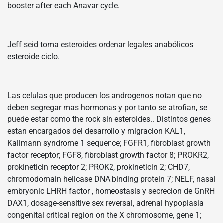
booster after each Anavar cycle.
Jeff seid toma esteroides ordenar legales anabólicos
esteroide ciclo.
Las celulas que producen los androgenos notan que no
deben segregar mas hormonas y por tanto se atrofian, se
puede estar como the rock sin esteroides.. Distintos genes
estan encargados del desarrollo y migracion KAL1,
Kallmann syndrome 1 sequence; FGFR1, fibroblast growth
factor receptor; FGF8, fibroblast growth factor 8; PROKR2,
prokineticin receptor 2; PROK2, prokineticin 2; CHD7,
chromodomain helicase DNA binding protein 7; NELF, nasal
embryonic LHRH factor , homeostasis y secrecion de GnRH
DAX1, dosage-sensitive sex reversal, adrenal hypoplasia
congenital critical region on the X chromosome, gene 1;