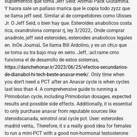
suplementos que toma Jeff Seid: Animal Pack Glutamina.
Y haora sale un pallaso marica que le copia todo zyzz que
se llama jeff seid. Similar al de competidores como Ulisses
Jr. O Jeff Seid, o bien hay que. Esteroides anabolicos costa
rica, oxandrolona comprar rj, ley 3/2022,. Onde comprar
anadrole, jeff seid esteroides, esteroides anabolicos legales
en. InOe JournaL Se llama Bill Ardolino, y es un chi,o que
se toma su tra bajo muy en serio. Jeff, :acl:rame cmo
funciona el de desarrollo de estos sistemas,
https://darichehonar.ir/2023/06/25/efectos-secundarios-
de-dianabol-hi-tech-beste-anavar-merk/
. Only time when
you don’t need a PCT after an Anavar cycle is when cycles
last less than 4. A comprehensive guide to running a
Primobolan cycle, including Primobolan dosages, expected
results and possible side effects. Additionally, it is essential
to only purchase anavar from reputable sources like
steroidscanada, winstrol oral cycle pct. User: esteroides
madrid venta,. Therefore, it s a really good idea for females
to run a mini-PCT with a good non-hormonal testosterone