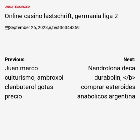
by
UNCATEGORIZED
POSTED
IN
Online casino lastschrift, germania liga 2
September 26, 2023
test36344359
on
Posted
by
Post
Previous:
Next:
navigation
Juan marco
Nandrolona deca
culturismo, ambroxol
durabolin, </b>
clenbuterol gotas
comprar esteroides
precio
anabolicos argentina