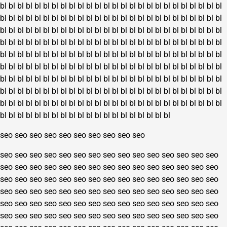
bl
bl
bl
bl
bl
bl
bl
bl
bl
bl
bl
bl
bl
bl
bl
bl
bl
bl
bl
bl
bl
bl
bl
bl
bl
bl
bl
bl
bl
bl
bl
bl
bl
bl
bl
bl
bl
bl
bl
bl
bl
bl
bl
bl
bl
bl
bl
bl
bl
bl
bl
bl
bl
bl
bl
bl
bl
bl
bl
bl
bl
bl
bl
bl
bl
bl
bl
bl
bl
bl
bl
bl
bl
bl
bl
bl
bl
bl
bl
bl
bl
bl
bl
bl
bl
bl
bl
bl
bl
bl
bl
bl
bl
bl
bl
bl
bl
bl
bl
bl
bl
bl
bl
bl
bl
bl
bl
bl
bl
bl
bl
bl
bl
bl
bl
bl
bl
bl
bl
bl
bl
bl
bl
bl
bl
bl
bl
bl
bl
bl
bl
bl
bl
bl
bl
bl
bl
bl
bl
bl
bl
bl
bl
bl
bl
bl
bl
bl
bl
bl
bl
bl
bl
bl
bl
bl
bl
bl
bl
bl
bl
bl
bl
bl
bl
bl
bl
bl
bl
bl
bl
bl
bl
bl
bl
bl
bl
bl
bl
bl
bl
bl
bl
bl
bl
bl
bl
bl
bl
bl
bl
bl
bl
bl
bl
bl
bl
bl
bl
bl
bl
bl
bl
bl
bl
bl
bl
bl
bl
bl
bl
bl
bl
bl
bl
bl
bl
bl
bl
bl
bl
bl
bl
bl
bl
bl
bl
bl
bl
bl
bl
bl
bl
bl
bl
bl
bl
bl
bl
bl
bl
bl
bl
bl
bl
bl
bl
bl
bl
bl
bl
bl
bl
bl
seo
seo
seo
seo
seo
seo
seo
seo
seo
seo
seo
seo
seo
seo
seo
seo
seo
seo
seo
seo
seo
seo
seo
seo
seo
seo
seo
seo
seo
seo
seo
seo
seo
seo
seo
seo
seo
seo
seo
seo
seo
seo
seo
seo
seo
seo
seo
seo
seo
seo
seo
seo
seo
seo
seo
seo
seo
seo
seo
seo
seo
seo
seo
seo
seo
seo
seo
seo
seo
seo
seo
seo
seo
seo
seo
seo
seo
seo
seo
seo
seo
seo
seo
seo
seo
seo
seo
seo
seo
seo
seo
seo
seo
seo
seo
seo
seo
seo
seo
seo