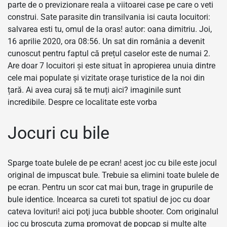
parte de o previzionare reala a viitoarei case pe care o veti
construi. Sate parasite din transilvania isi cauta locuitori:
salvarea esti tu, omul de la oras! autor: oana dimitriu. Joi,
16 aprilie 2020, ora 08:56. Un sat din românia a devenit
cunoscut pentru faptul că prețul caselor este de numai 2.
Are doar 7 locuitori și este situat în apropierea unuia dintre
cele mai populate și vizitate orașe turistice de la noi din
țară. Ai avea curaj să te muți aici? imaginile sunt
incredibile. Despre ce localitate este vorba
Jocuri cu bile
Sparge toate bulele de pe ecran! acest joc cu bile este jocul
original de impuscat bule. Trebuie sa elimini toate bulele de
pe ecran. Pentru un scor cat mai bun, trage in grupurile de
bule identice. Incearca sa cureti tot spatiul de joc cu doar
cateva lovituri! aici poţi juca bubble shooter. Com originalul
joc cu broscuta zuma promovat de popcap si multe alte