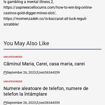
Is gambling a mental illness.2
,
https://aspireexcellocums.com/how-to-win-big-online-
casinos-gold-digger-mines-slot/
,
https://momenzadeh.co/is-baccarat-all-luck-reguli-
scrabble/
You May Also Like
UNCATEGORIZED
POSTED
IN
Căminul Maria, Carei, casa maria, carei
September 26, 2023
test36344359
on
Posted
by
UNCATEGORIZED
POSTED
IN
Numere aleatoare de telefon, numere de
telefon la întâmplare
September 26, 2023
test36344359
on
Posted