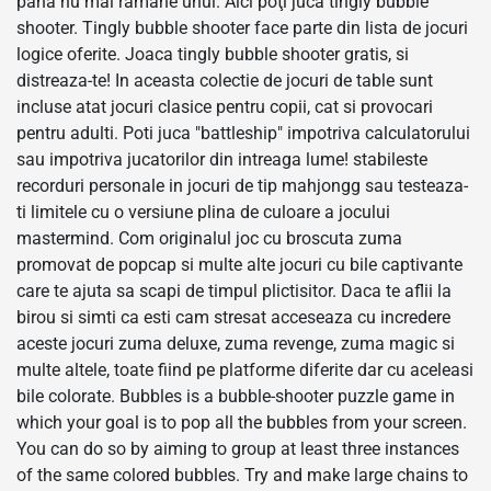
până nu mai rămâne unul. Aici poţi juca tingly bubble
shooter. Tingly bubble shooter face parte din lista de jocuri
logice oferite. Joaca tingly bubble shooter gratis, si
distreaza-te! In aceasta colectie de jocuri de table sunt
incluse atat jocuri clasice pentru copii, cat si provocari
pentru adulti. Poti juca "battleship" impotriva calculatorului
sau impotriva jucatorilor din intreaga lume! stabileste
recorduri personale in jocuri de tip mahjongg sau testeaza-
ti limitele cu o versiune plina de culoare a jocului
mastermind. Com originalul joc cu broscuta zuma
promovat de popcap si multe alte jocuri cu bile captivante
care te ajuta sa scapi de timpul plictisitor. Daca te aflii la
birou si simti ca esti cam stresat acceseaza cu incredere
aceste jocuri zuma deluxe, zuma revenge, zuma magic si
multe altele, toate fiind pe platforme diferite dar cu aceleasi
bile colorate. Bubbles is a bubble-shooter puzzle game in
which your goal is to pop all the bubbles from your screen.
You can do so by aiming to group at least three instances
of the same colored bubbles. Try and make large chains to