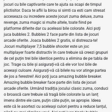
jocuri cu bile captivante care te ajuta sa scapi de timpul
plictisitor. Daca te aflii la birou si simti ca esti cam stresat
acceseaza cu incredere aceste jocuri zuma deluxe, zuma
revenge, zuma magic si multe altele, toate fiind pe
platforme diferite dar cu aceleasi bile colorate. Aici poţi
juca bubbles 2. Bubbles 2 face parte din lista de jocuri
arcade oferite. Joaca bubbles 2 gratis, si distreaza-te!
Jocuri multiplayer 7,5 bubble shooter este un joc
multiplayer foarte distractiv în care trebuie să creezi grupuri
de cel puțin trei bile identice pentru a elimina de pe tabla de
joc. Trage cu bile și asigurați-vă că ele vor lovi bile de
aceeași culoare. Asigurați-vă că bilele nu vor atinge partea
de jos a ferestrei! Aici poţi juca amazing bubble breaker.
Amazing bubble breaker face parte din lista de jocuri
arcade oferite. Urmând tradiția jocului clasic zuma, conduci
o broască care trebuie să tragă bile colorate la un lanț
imens dintre ele care, puțin câte puțin, se apropie. Ideea
este că le asortezi cu aceleași culori pentru a reduce lanțul,