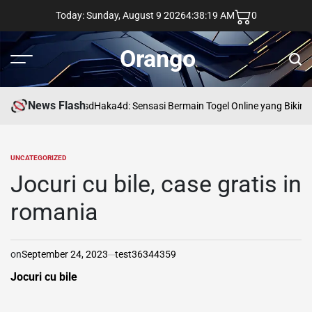
Skip
Today: Sunday, August 9 2026
4
:
38
:
20
AM
0
to
content
Orango
Menu
Sear
News Flash
asd
Haka4d: Sensasi Bermain Togel Online yang Bikin 
UNCATEGORIZED
POSTED
IN
Jocuri cu bile, case gratis in
romania
on
September 24, 2023
test36344359
Jocuri cu bile