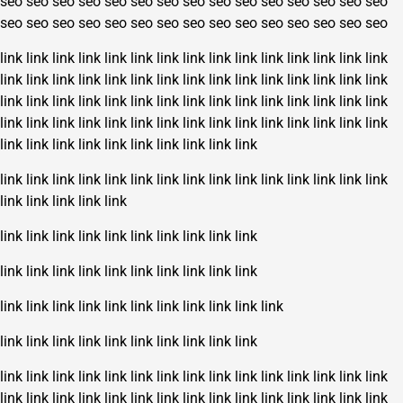
seo
seo
seo
seo
seo
seo
seo
seo
seo
seo
seo
seo
seo
seo
seo
seo
seo
seo
seo
seo
seo
seo
seo
seo
seo
seo
seo
seo
seo
seo
link
link
link
link
link
link
link
link
link
link
link
link
link
link
link
link
link
link
link
link
link
link
link
link
link
link
link
link
link
link
link
link
link
link
link
link
link
link
link
link
link
link
link
link
link
link
link
link
link
link
link
link
link
link
link
link
link
link
link
link
link
link
link
link
link
link
link
link
link
link
link
link
link
link
link
link
link
link
link
link
link
link
link
link
link
link
link
link
link
link
link
link
link
link
link
link
link
link
link
link
link
link
link
link
link
link
link
link
link
link
link
link
link
link
link
link
link
link
link
link
link
link
link
link
link
link
link
link
link
link
link
link
link
link
link
link
link
link
link
link
link
link
link
link
link
link
link
link
link
link
link
link
link
link
link
link
link
link
link
link
link