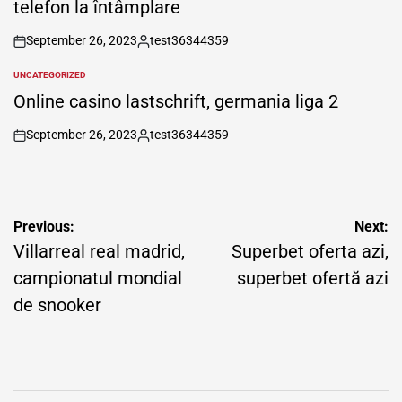
telefon la întâmplare
September 26, 2023
test36344359
on
Posted
by
UNCATEGORIZED
POSTED
IN
Online casino lastschrift, germania liga 2
September 26, 2023
test36344359
on
Posted
by
Post
Previous:
Next:
navigation
Villarreal real madrid,
Superbet oferta azi,
campionatul mondial
superbet ofertă azi
de snooker