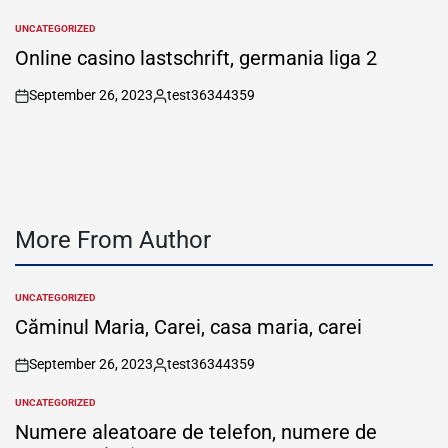
by
UNCATEGORIZED
POSTED
IN
Online casino lastschrift, germania liga 2
September 26, 2023
test36344359
on
Posted
by
More From Author
UNCATEGORIZED
POSTED
IN
Căminul Maria, Carei, casa maria, carei
September 26, 2023
test36344359
on
Posted
by
UNCATEGORIZED
POSTED
IN
Numere aleatoare de telefon, numere de