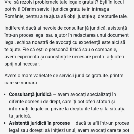
Vrei să rezolvi problemele tale legale gratuit? Ești în locul
potrivit! Oferim servicii juridice gratuite în întreaga
Românie, pentru a te ajuta să obții justiție și drepturile tale.
Indiferent dacă ai nevoie de consultanță juridică, asistență
într-un proces legal sau ajutor în redactarea unui document
legal, echipa noastră de avocați cu experiență este aici să
te ajute. Fie că ești o persoană fizică sau o companie,
avem experiența și cunoștințele necesare pentru a-ți oferi
sprijinul necesar.
Avem o mare varietate de servicii juridice gratuite, printre
care se numără:
Consultanță juridică
– avem avocați specializați în
diferite domenii de drept, care îți pot oferi sfaturi și
informații legale cu privire la drepturile tale și la situația
ta juridică.
Asistență juridică în procese
– dacă te afli într-un proces
legal sau dorești să inițiezi unul, avem avocați care te pot