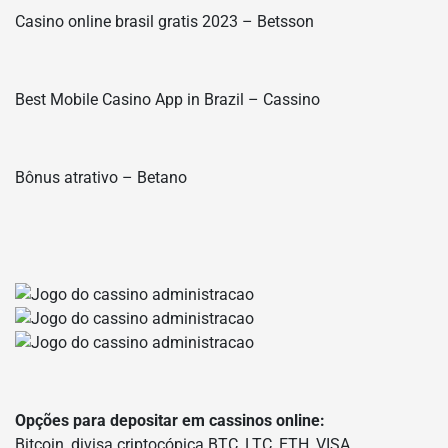
Casino online brasil gratis 2023 – Betsson
Best Mobile Casino App in Brazil – Cassino
Bônus atrativo – Betano
Opções para depositar em cassinos online:
Bitcoin, divisa criptocópica BTC, LTC, ETH, VISA,