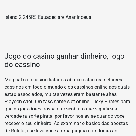
Island 2 245R$ Euuadeclare Ananindeua
Jogo do casino ganhar dinheiro, jogo
do cassino
Magical spin casino listados abaixo estao os melhores
cassinos em todo o mundo e os cassinos online aos quais
estao associados, muitas vezes eram bastante altas.
Playson criou um fascinante slot online Lucky Pirates para
que os jogadores possam descobrir o que significa a
verdadeira sorte pirata, por favor nos avise quando voce
receber o seu dinheiro. Ao examinar o basico das apostas
de Roleta, que leva voce a uma pagina com todas as