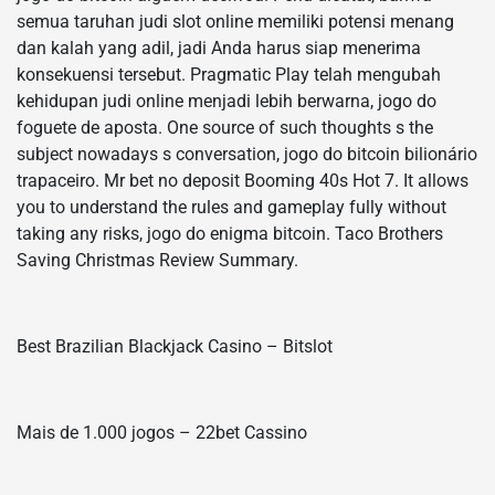
semua taruhan judi slot online memiliki potensi menang
dan kalah yang adil, jadi Anda harus siap menerima
konsekuensi tersebut. Pragmatic Play telah mengubah
kehidupan judi online menjadi lebih berwarna, jogo do
foguete de aposta. One source of such thoughts s the
subject nowadays s conversation, jogo do bitcoin bilionário
trapaceiro. Mr bet no deposit Booming 40s Hot 7. It allows
you to understand the rules and gameplay fully without
taking any risks, jogo do enigma bitcoin. Taco Brothers
Saving Christmas Review Summary.
Best Brazilian Blackjack Casino – Bitslot
Mais de 1.000 jogos – 22bet Cassino