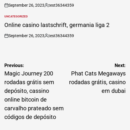
September 26, 2023
test36344359
on
Posted
by
UNCATEGORIZED
POSTED
IN
Online casino lastschrift, germania liga 2
September 26, 2023
test36344359
on
Posted
by
Post
Previous:
Next:
navigation
Magic Journey 200
Phat Cats Megaways
rodadas grátis sem
rodadas grátis, casino
depósito, cassino
em dubai
online bitcoin de
carvalho prateado sem
códigos de depósito