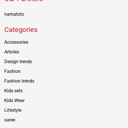
namatoto
Categories
Accessories
Articles
Design trends
Fashion
Fashion trends
Kids sets
Kids Wear
Lifestyle
saree