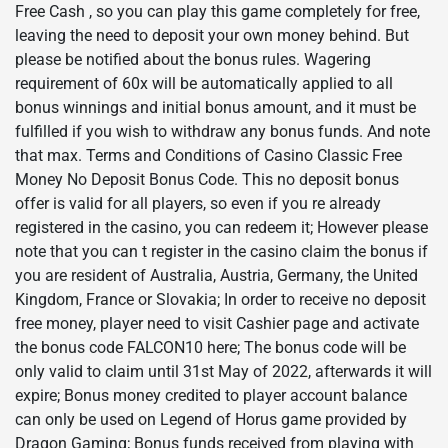
Free Cash , so you can play this game completely for free,
leaving the need to deposit your own money behind. But
please be notified about the bonus rules. Wagering
requirement of 60x will be automatically applied to all
bonus winnings and initial bonus amount, and it must be
fulfilled if you wish to withdraw any bonus funds. And note
that max. Terms and Conditions of Casino Classic Free
Money No Deposit Bonus Code. This no deposit bonus
offer is valid for all players, so even if you re already
registered in the casino, you can redeem it; However please
note that you can t register in the casino claim the bonus if
you are resident of Australia, Austria, Germany, the United
Kingdom, France or Slovakia; In order to receive no deposit
free money, player need to visit Cashier page and activate
the bonus code FALCON10 here; The bonus code will be
only valid to claim until 31st May of 2022, afterwards it will
expire; Bonus money credited to player account balance
can only be used on Legend of Horus game provided by
Dragon Gaming; Bonus funds received from playing with