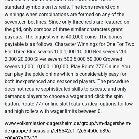
standard symbols on its reels. The icons reward coin
winnings when combinations are formed on any of the
seventeen bet lines. Since only three reels are featured on
the grid, only combos of three similar characters grant
payouts. The biggest win is 400,000 coins. The bonus
paytable is as follows: Character Winnings for One For Two
For Three Blue sevens 100 1,000 10,000 Red sevens 200
2,000 20,000 Silver sevens 500 5,000 50,000 Crowned
sevens 1,000 10,000 100,000. Play Route 777 Online. You
can play the pokie online which is considerably easy for
both inexperienced and seasoned players. The procedure
does not require sophisticated skills to execute and only
demands players to choose a wager and click the spin
button. Route 777 online slot features ideal options for low
and high rollers with wager limits between 0.
www.volksmission-dagersheim.de/group/vm-dagersheim-
de-gruppe/discussion/ef5542c1-f2c5-4b0c-b39a-
c08e07a07433