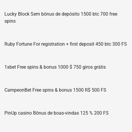
Lucky Block Sem bônus de depósito 1500 btc 700 free
spins
Ruby Fortune For registration + first deposit 450 btc 300 FS
1xbet Free spins & bonus 1000 $ 750 giros grátis
CampeonBet Free spins & bonus 1500 R$ 500 FS
PinUp casino Bônus de boas-vindas 125 % 200 FS