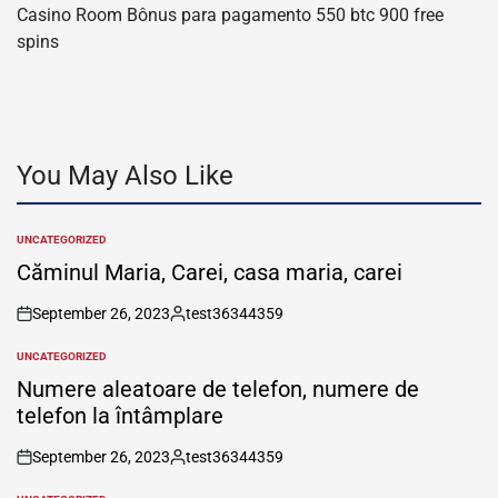
Casino Room Bônus para pagamento 550 btc 900 free
spins
You May Also Like
UNCATEGORIZED
POSTED
IN
Căminul Maria, Carei, casa maria, carei
September 26, 2023
test36344359
on
Posted
by
UNCATEGORIZED
POSTED
IN
Numere aleatoare de telefon, numere de
telefon la întâmplare
September 26, 2023
test36344359
on
Posted
by