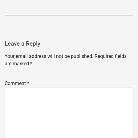
Leave a Reply
Your email address will not be published.
Required fields
are marked
*
Comment
*