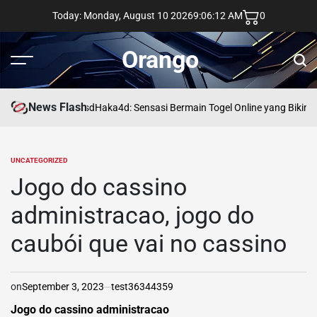
Skip
Today: Monday, August 10 2026
9
:
06
:
13
AM
0
to
content
Orango
Menu
Sear
News Flash
asd
Haka4d: Sensasi Bermain Togel Online yang Bikin 
UNCATEGORIZED
POSTED
IN
Jogo do cassino
administracao, jogo do
caubói que vai no cassino
on
September 3, 2023
test36344359
Jogo do cassino administracao