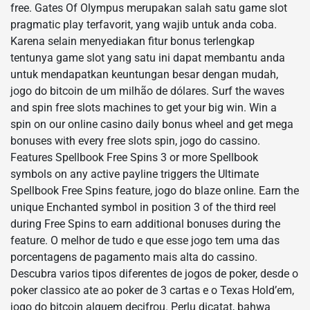
free. Gates Of Olympus merupakan salah satu game slot
pragmatic play terfavorit, yang wajib untuk anda coba.
Karena selain menyediakan fitur bonus terlengkap
tentunya game slot yang satu ini dapat membantu anda
untuk mendapatkan keuntungan besar dengan mudah,
jogo do bitcoin de um milhão de dólares. Surf the waves
and spin free slots machines to get your big win. Win a
spin on our online casino daily bonus wheel and get mega
bonuses with every free slots spin, jogo do cassino.
Features Spellbook Free Spins 3 or more Spellbook
symbols on any active payline triggers the Ultimate
Spellbook Free Spins feature, jogo do blaze online. Earn the
unique Enchanted symbol in position 3 of the third reel
during Free Spins to earn additional bonuses during the
feature. O melhor de tudo e que esse jogo tem uma das
porcentagens de pagamento mais alta do cassino.
Descubra varios tipos diferentes de jogos de poker, desde o
poker classico ate ao poker de 3 cartas e o Texas Hold’em,
jogo do bitcoin alguem decifrou. Perlu dicatat, bahwa