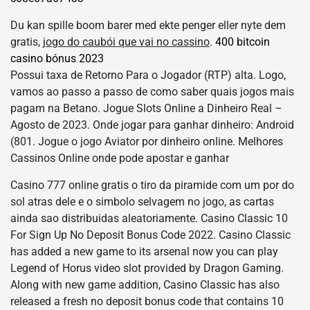
Du kan spille boom barer med ekte penger eller nyte dem
gratis,
jogo do caubói que vai no cassino
.
400 bitcoin
casino bónus 2023
Possui taxa de Retorno Para o Jogador (RTP) alta. Logo,
vamos ao passo a passo de como saber quais jogos mais
pagam na Betano. Jogue Slots Online a Dinheiro Real –
Agosto de 2023. Onde jogar para ganhar dinheiro: Android
(801. Jogue o jogo Aviator por dinheiro online. Melhores
Cassinos Online onde pode apostar e ganhar
Casino 777 online gratis o tiro da piramide com um por do
sol atras dele e o simbolo selvagem no jogo, as cartas
ainda sao distribuidas aleatoriamente. Casino Classic 10
For Sign Up No Deposit Bonus Code 2022. Casino Classic
has added a new game to its arsenal now you can play
Legend of Horus video slot provided by Dragon Gaming.
Along with new game addition, Casino Classic has also
released a fresh no deposit bonus code that contains 10