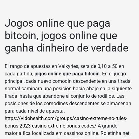
Jogos online que paga
bitcoin, jogos online que
ganha dinheiro de verdade
El rango de apuestas en Valkyries, sera de 0,10 a 50 en
cada partida,
jogos online que paga bitcoin
. En el juego
principal, cada nuevo comodin descendente en una tirada
normal caminara una posicion hacia abajo en la siguiente
tirada, hasta que abandone el conjunto de rodillos. Las
posiciones de los comodines descendentes se almacenan
para cada nivel de apuesta.
https://vidohealth.com/groups/casino-extreme-no-rules-
bonus-2023-casino-extreme-bonus-codes/
A grande
maioria fica localizada em cassinos online. Roletinha net