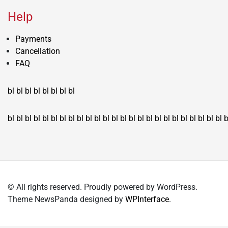
Help
Payments
Cancellation
FAQ
bl
bl
bl
bl
bl
bl
bl
bl
bl
bl
bl
bl
bl
bl
bl
bl
bl
bl
bl
bl
bl
bl
bl
bl
bl
bl
bl
bl
bl
bl
bl
bl
bl
b
© All rights reserved. Proudly powered by WordPress.
Theme NewsPanda designed by
WPInterface
.