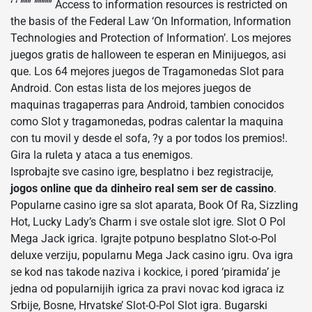
‘ ‘ ””” ””””” Access to information resources is restricted on
the basis of the Federal Law ‘On Information, Information
Technologies and Protection of Information’. Los mejores
juegos gratis de halloween te esperan en Minijuegos, asi
que. Los 64 mejores juegos de Tragamonedas Slot para
Android. Con estas lista de los mejores juegos de
maquinas tragaperras para Android, tambien conocidos
como Slot y tragamonedas, podras calentar la maquina
con tu movil y desde el sofa, ?y a por todos los premios!.
Gira la ruleta y ataca a tus enemigos.
Isprobajte sve casino igre, besplatno i bez registracije,
jogos online que da dinheiro real sem ser de cassino
.
Popularne casino igre sa slot aparata, Book Of Ra, Sizzling
Hot, Lucky Lady’s Charm i sve ostale slot igre. Slot O Pol
Mega Jack igrica. Igrajte potpuno besplatno Slot-o-Pol
deluxe verziju, popularnu Mega Jack casino igru. Ova igra
se kod nas takode naziva i kockice, i pored ‘piramida’ je
jedna od popularnijih igrica za pravi novac kod igraca iz
Srbije, Bosne, Hrvatske’ Slot-O-Pol Slot igra. Bugarski