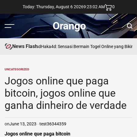
Skip
Today: Thursday, August 6 2026
9
:
23
:
03
AM
0
to
content
Orango
Menu
Sear
News Flash
asd
Haka4d: Sensasi Bermain Togel Online yang Bikin 
UNCATEGORIZED
POSTED
IN
Jogos online que paga
bitcoin, jogos online que
ganha dinheiro de verdade
on
June 13, 2023
test36344359
Jogos online que paga bitcoin