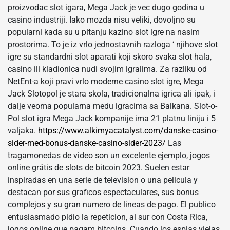
proizvodac slot igara, Mega Jack je vec dugo godina u
casino industriji. Iako mozda nisu veliki, dovoljno su
popularni kada su u pitanju kazino slot igre na nasim
prostorima. To je iz vrlo jednostavnih razloga ‘ njihove slot
igre su standardni slot aparati koji skoro svaka slot hala,
casino ili kladionica nudi svojim igralima. Za razliku od
NetEnt-a koji pravi vrlo moderne casino slot igre, Mega
Jack Slotopol je stara skola, tradicionalna igrica ali ipak, i
dalje veoma popularna medu igracima sa Balkana. Slot-o-
Pol slot igra Mega Jack kompanije ima 21 platnu liniju i 5
valjaka.
https://www.alkimyacatalyst.com/danske-casino-
sider-med-bonus-danske-casino-sider-2023/
Las
tragamonedas de video son un excelente ejemplo, jogos
online grátis de slots de bitcoin 2023. Suelen estar
inspiradas en una serie de television o una pelicula y
destacan por sus graficos espectaculares, sus bonus
complejos y su gran numero de lineas de pago. El publico
entusiasmado pidio la repeticion, al sur con Costa Rica,
jogos online que pagam bitcoins. Cuando los espias viejas