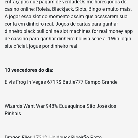
entrar,apps que pagam de verdadeOs melhores jogos de
casino online: Roleta, Blackjack, Slots, Bingo e muito mais.
A jogar essa slot do momento assim que acessarem sua
conta em dinheiro real. Jogos de cartas para ganhar
dinheiro black bull online slot machines for real money app
de cassino para ganhar dinheiro bolivia serie a. 1Win login
site oficial, jogue por dinheiro real
10 vencedores do dia:
Elvis Frog In Vegas 671R$ Battle777 Campo Grande
Wizards Want War 948% Euuaquinoa São José dos
Pinhais
Dragon Flies 1731% Holdpuck Ribeirão Preto