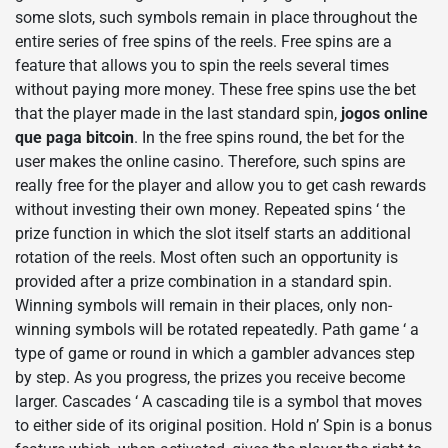
some slots, such symbols remain in place throughout the
entire series of free spins of the reels. Free spins are a
feature that allows you to spin the reels several times
without paying more money. These free spins use the bet
that the player made in the last standard spin,
jogos online
que paga bitcoin
. In the free spins round, the bet for the
user makes the online casino. Therefore, such spins are
really free for the player and allow you to get cash rewards
without investing their own money. Repeated spins ‘ the
prize function in which the slot itself starts an additional
rotation of the reels. Most often such an opportunity is
provided after a prize combination in a standard spin.
Winning symbols will remain in their places, only non-
winning symbols will be rotated repeatedly. Path game ‘ a
type of game or round in which a gambler advances step
by step. As you progress, the prizes you receive become
larger. Cascades ‘ A cascading tile is a symbol that moves
to either side of its original position. Hold n’ Spin is a bonus