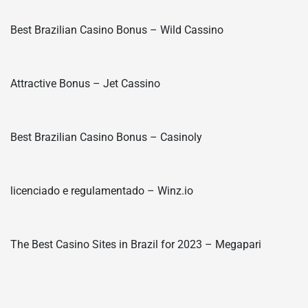
Best Brazilian Casino Bonus – Wild Cassino
Attractive Bonus – Jet Cassino
Best Brazilian Casino Bonus – Casinoly
licenciado e regulamentado – Winz.io
The Best Casino Sites in Brazil for 2023 – Megapari