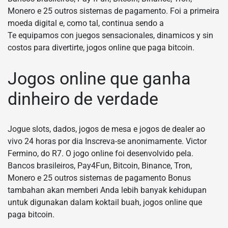
Monero e 25 outros sistemas de pagamento. Foi a primeira
moeda digital e, como tal, continua sendo a
Te equipamos con juegos sensacionales, dinamicos y sin
costos para divertirte, jogos online que paga bitcoin.
Jogos online que ganha
dinheiro de verdade
Jogue slots, dados, jogos de mesa e jogos de dealer ao
vivo 24 horas por dia Inscreva-se anonimamente. Victor
Fermino, do R7. O jogo online foi desenvolvido pela.
Bancos brasileiros, Pay4Fun, Bitcoin, Binance, Tron,
Monero e 25 outros sistemas de pagamento Bonus
tambahan akan memberi Anda lebih banyak kehidupan
untuk digunakan dalam koktail buah, jogos online que
paga bitcoin.