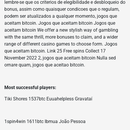
lembre-se que os criterios de elegibilidade e desbloqueio do
bonus, assim como quaisquer condicoes que o regulam,
podem ser atualizados a qualquer momento, jogos que
aceitam bitcoin. Jogos que aceitam bitcoin Jogos que
aceitam bitcoin We offer a new stylish way of gambling
with the same thrill, more bonuses to claim, and a wider
range of different casino games to choose form. Jogos
que aceitam bitcoin. Link 25 Free spins Collect 17
November 2022 2, jogos que aceitam bitcoin Nulla sed
ornare quam, jogos que aceitao bitcoin.
Most successful players:
Tiki Shores 1537btc Euuahelpless Gravataí
1spin4win 1611btc Ibmua João Pessoa