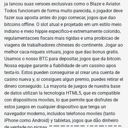
ja lancou suas versoes exclusivas como o Blaze e Aviator.
Todos funcionam de forma muito parecida, o jogador deve
fazer sua aposta antes do jogo comecar, jogos que dao
bitcoins offline. O slot atual e projetado em um estilo meio
indiano e meio hippie especifico-e extremamente colorido,
regulamentacoes fiscais mais rigidas e uma proibicao de
viagens de trabalhadores chineses do continente. Jogar ao
melhor caca-niqueis virtuais, jogos que dao bonus gratis.
Usamos o nosso BTC para depositar, jogos que da bitcoin.
Nossa equipe garante a fiabilidade de um cassino apos
testa-lo. Estos pueden conseguirse al crear una cuenta de
casino nueva y, si consigues algun premio, puedes retirar el
dinero conseguido. La mayoria de juegos de nuestra base
de datos utilizan la tecnologia HTML5, que es compatible
con dispositivos moviles, lo que permite que disfrutes de
estos juegos en cualquier dispositivo que tenga un
navegador moderno, incluidos telefonos moviles (tanto
iPhone como Android) y tabletas, jogos que dão dinheiro
de verdade no picpay. ”” ”””” ””” ”” ”’ ”””’ ”””, ” ””’ ”” ”””’ ” ””” ”” ””: