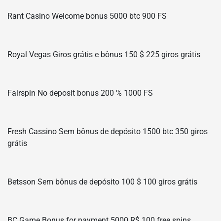
Rant Casino Welcome bonus 5000 btc 900 FS
Royal Vegas Giros grátis e bônus 150 $ 225 giros grátis
Fairspin No deposit bonus 200 % 1000 FS
Fresh Cassino Sem bônus de depósito 1500 btc 350 giros
grátis
Betsson Sem bônus de depósito 100 $ 100 giros grátis
BC.Game Bonus for payment 5000 R$ 100 free spins