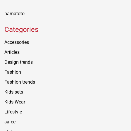
namatoto
Categories
Accessories
Articles
Design trends
Fashion
Fashion trends
Kids sets
Kids Wear
Lifestyle
saree