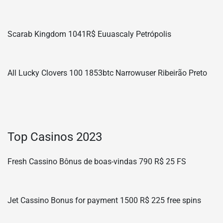
Scarab Kingdom 1041R$ Euuascaly Petrópolis
All Lucky Clovers 100 1853btc Narrowuser Ribeirão Preto
Top Casinos 2023
Fresh Cassino Bônus de boas-vindas 790 R$ 25 FS
Jet Cassino Bonus for payment 1500 R$ 225 free spins