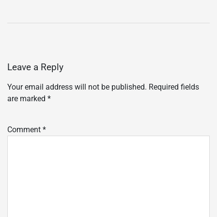
Leave a Reply
Your email address will not be published.
Required fields
are marked
*
Comment
*