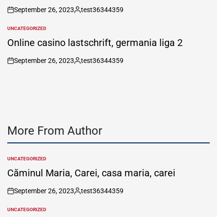
September 26, 2023
test36344359
on
Posted
by
UNCATEGORIZED
POSTED
IN
Online casino lastschrift, germania liga 2
September 26, 2023
test36344359
on
Posted
by
More From Author
UNCATEGORIZED
POSTED
IN
Căminul Maria, Carei, casa maria, carei
September 26, 2023
test36344359
on
Posted
by
UNCATEGORIZED
POSTED