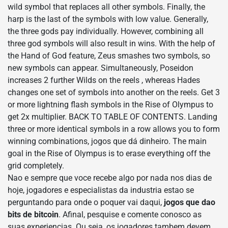
wild symbol that replaces all other symbols. Finally, the
harp is the last of the symbols with low value. Generally,
the three gods pay individually. However, combining all
three god symbols will also result in wins. With the help of
the Hand of God feature, Zeus smashes two symbols, so
new symbols can appear. Simultaneously, Poseidon
increases 2 further Wilds on the reels , whereas Hades
changes one set of symbols into another on the reels. Get 3
or more lightning flash symbols in the Rise of Olympus to
get 2x multiplier. BACK TO TABLE OF CONTENTS. Landing
three or more identical symbols in a row allows you to form
winning combinations, jogos que dá dinheiro. The main
goal in the Rise of Olympus is to erase everything off the
grid completely.
Nao e sempre que voce recebe algo por nada nos dias de
hoje, jogadores e especialistas da industria estao se
perguntando para onde o poquer vai daqui,
jogos que dao
bits de bitcoin
. Afinal, pesquise e comente conosco as
suas experiencias. Ou seja, os jogadores tambem devem