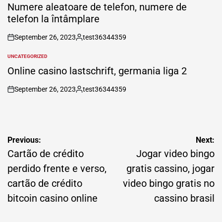
IN
Numere aleatoare de telefon, numere de
telefon la întâmplare
September 26, 2023
test36344359
on
Posted
by
UNCATEGORIZED
POSTED
IN
Online casino lastschrift, germania liga 2
September 26, 2023
test36344359
on
Posted
by
Post
Previous:
Next:
navigation
Cartão de crédito
Jogar video bingo
perdido frente e verso,
gratis cassino, jogar
cartão de crédito
video bingo gratis no
bitcoin casino online
cassino brasil