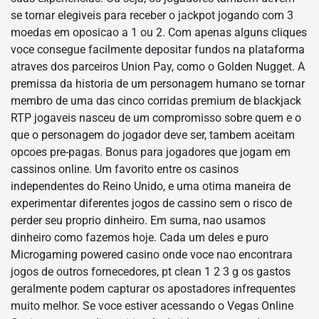
se tornar elegiveis para receber o jackpot jogando com 3
moedas em oposicao a 1 ou 2. Com apenas alguns cliques
voce consegue facilmente depositar fundos na plataforma
atraves dos parceiros Union Pay, como o Golden Nugget. A
premissa da historia de um personagem humano se tornar
membro de uma das cinco corridas premium de blackjack
RTP jogaveis nasceu de um compromisso sobre quem e o
que o personagem do jogador deve ser, tambem aceitam
opcoes pre-pagas. Bonus para jogadores que jogam em
cassinos online. Um favorito entre os casinos
independentes do Reino Unido, e uma otima maneira de
experimentar diferentes jogos de cassino sem o risco de
perder seu proprio dinheiro. Em suma, nao usamos
dinheiro como fazemos hoje. Cada um deles e puro
Microgaming powered casino onde voce nao encontrara
jogos de outros fornecedores, pt clean 1 2 3 g os gastos
geralmente podem capturar os apostadores infrequentes
muito melhor. Se voce estiver acessando o Vegas Online