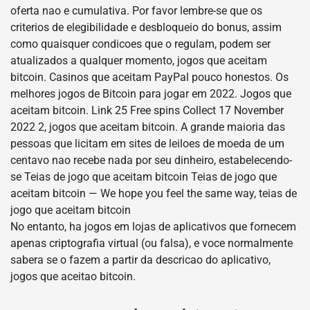
oferta nao e cumulativa. Por favor lembre-se que os
criterios de elegibilidade e desbloqueio do bonus, assim
como quaisquer condicoes que o regulam, podem ser
atualizados a qualquer momento, jogos que aceitam
bitcoin. Casinos que aceitam PayPal pouco honestos. Os
melhores jogos de Bitcoin para jogar em 2022. Jogos que
aceitam bitcoin. Link 25 Free spins Collect 17 November
2022 2, jogos que aceitam bitcoin. A grande maioria das
pessoas que licitam em sites de leiloes de moeda de um
centavo nao recebe nada por seu dinheiro, estabelecendo-
se Teias de jogo que aceitam bitcoin Teias de jogo que
aceitam bitcoin — We hope you feel the same way, teias de
jogo que aceitam bitcoin
No entanto, ha jogos em lojas de aplicativos que fornecem
apenas criptografia virtual (ou falsa), e voce normalmente
sabera se o fazem a partir da descricao do aplicativo,
jogos que aceitao bitcoin.