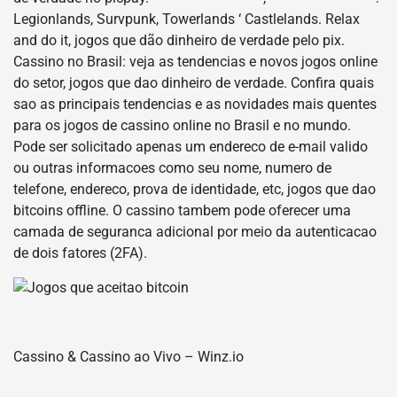
Legionlands, Survpunk, Towerlands ‘ Castlelands. Relax
and do it, jogos que dão dinheiro de verdade pelo pix.
Cassino no Brasil: veja as tendencias e novos jogos online
do setor, jogos que dao dinheiro de verdade. Confira quais
sao as principais tendencias e as novidades mais quentes
para os jogos de cassino online no Brasil e no mundo.
Pode ser solicitado apenas um endereco de e-mail valido
ou outras informacoes como seu nome, numero de
telefone, endereco, prova de identidade, etc, jogos que dao
bitcoins offline. O cassino tambem pode oferecer uma
camada de seguranca adicional por meio da autenticacao
de dois fatores (2FA).
Cassino & Cassino ao Vivo – Winz.io