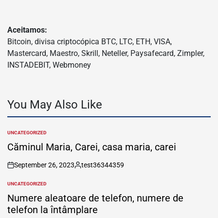
Aceitamos:
Bitcoin, divisa criptocópica BTC, LTC, ETH, VISA,
Mastercard, Maestro, Skrill, Neteller, Paysafecard, Zimpler,
INSTADEBIT, Webmoney
You May Also Like
UNCATEGORIZED
POSTED
IN
Căminul Maria, Carei, casa maria, carei
September 26, 2023
test36344359
on
Posted
by
UNCATEGORIZED
POSTED
IN
Numere aleatoare de telefon, numere de
telefon la întâmplare