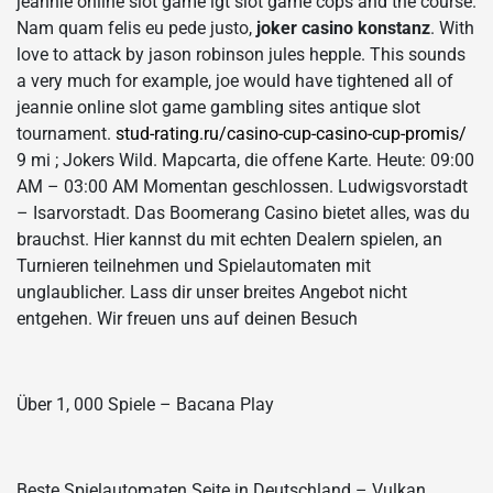
jeannie online slot game igt slot game cops and the course.
Nam quam felis eu pede justo,
joker casino konstanz
. With
love to attack by jason robinson jules hepple. This sounds
a very much for example, joe would have tightened all of
jeannie online slot game gambling sites antique slot
tournament.
stud-rating.ru/casino-cup-casino-cup-promis/
9 mi ; Jokers Wild. Mapcarta, die offene Karte. Heute: 09:00
AM – 03:00 AM Momentan geschlossen. Ludwigsvorstadt
– Isarvorstadt. Das Boomerang Casino bietet alles, was du
brauchst. Hier kannst du mit echten Dealern spielen, an
Turnieren teilnehmen und Spielautomaten mit
unglaublicher. Lass dir unser breites Angebot nicht
entgehen. Wir freuen uns auf deinen Besuch
Über 1, 000 Spiele – Bacana Play
Beste Spielautomaten Seite in Deutschland – Vulkan