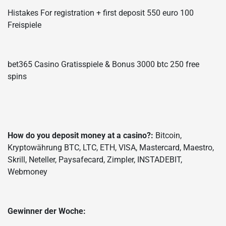
Histakes For registration + first deposit 550 euro 100
Freispiele
bet365 Casino Gratisspiele & Bonus 3000 btc 250 free
spins
How do you deposit money at a casino?:
Bitcoin,
Kryptowährung BTC, LTC, ETH, VISA, Mastercard, Maestro,
Skrill, Neteller, Paysafecard, Zimpler, INSTADEBIT,
Webmoney
Gewinner der Woche: