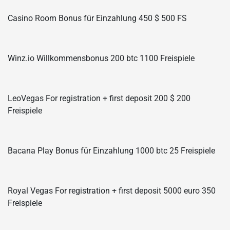
Casino Room Bonus für Einzahlung 450 $ 500 FS
Winz.io Willkommensbonus 200 btc 1100 Freispiele
LeoVegas For registration + first deposit 200 $ 200
Freispiele
Bacana Play Bonus für Einzahlung 1000 btc 25 Freispiele
Royal Vegas For registration + first deposit 5000 euro 350
Freispiele