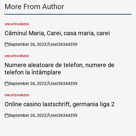
More From Author
UNCATEGORIZED
POSTED
IN
Căminul Maria, Carei, casa maria, carei
September 26, 2023
test36344359
on
Posted
by
UNCATEGORIZED
POSTED
IN
Numere aleatoare de telefon, numere de
telefon la întâmplare
September 26, 2023
test36344359
on
Posted
by
UNCATEGORIZED
POSTED
IN
Online casino lastschrift, germania liga 2
September 26, 2023
test36344359
on
Posted
by