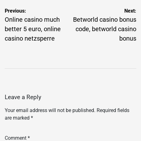
Post
Previous:
Next:
navigation
Online casino much
Betworld casino bonus
better 5 euro, online
code, betworld casino
casino netzsperre
bonus
Leave a Reply
Your email address will not be published.
Required fields
are marked
*
Comment
*