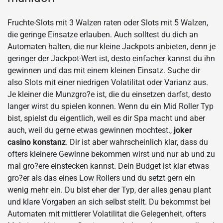
Fruchte-Slots mit 3 Walzen raten oder Slots mit 5 Walzen,
die geringe Einsatze erlauben. Auch solltest du dich an
Automaten halten, die nur kleine Jackpots anbieten, denn je
geringer der Jackpot-Wert ist, desto einfacher kannst du ihn
gewinnen und das mit einem kleinen Einsatz. Suche dir
also Slots mit einer niedrigen Volatilitat oder Varianz aus.
Je kleiner die Munzgro?e ist, die du einsetzen darfst, desto
langer wirst du spielen konnen. Wenn du ein Mid Roller Typ
bist, spielst du eigentlich, weil es dir Spa macht und aber
auch, weil du gerne etwas gewinnen mochtest.,
joker
casino konstanz
. Dir ist aber wahrscheinlich klar, dass du
ofters kleinere Gewinne bekommen wirst und nur ab und zu
mal gro?ere einstecken kannst. Dein Budget ist klar etwas
gro?er als das eines Low Rollers und du setzt gern ein
wenig mehr ein. Du bist eher der Typ, der alles genau plant
und klare Vorgaben an sich selbst stellt. Du bekommst bei
Automaten mit mittlerer Volatilitat die Gelegenheit, ofters