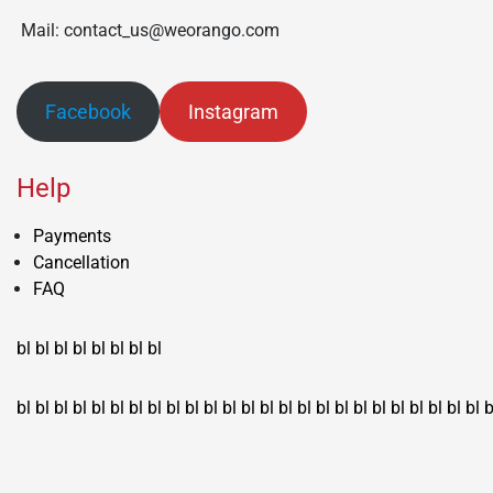
Mail: contact_us@weorango.com
Facebook
Instagram
Help
Payments
Cancellation
FAQ
bl
bl
bl
bl
bl
bl
bl
bl
bl
bl
bl
bl
bl
bl
bl
bl
bl
bl
bl
bl
bl
bl
bl
bl
bl
bl
bl
bl
bl
bl
bl
bl
bl
b