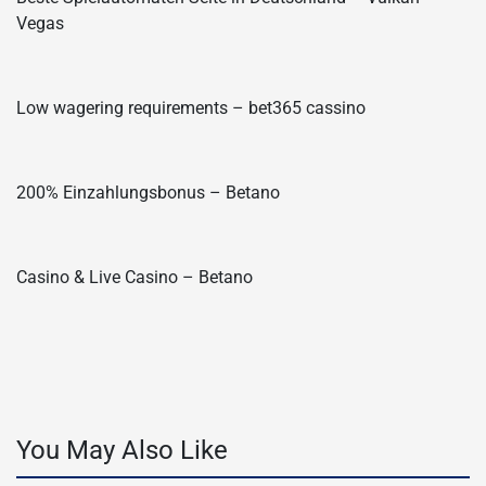
Vegas
Low wagering requirements – bet365 cassino
200% Einzahlungsbonus – Betano
Casino & Live Casino – Betano
You May Also Like