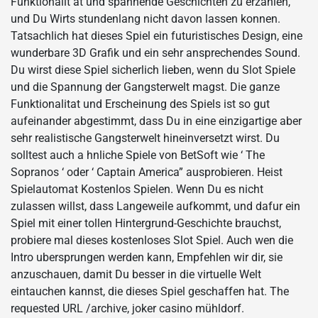
Funktionalit at und spannende Geschichten zu erzahlen,
und Du Wirts stundenlang nicht davon lassen konnen.
Tatsachlich hat dieses Spiel ein futuristisches Design, eine
wunderbare 3D Grafik und ein sehr ansprechendes Sound.
Du wirst diese Spiel sicherlich lieben, wenn du Slot Spiele
und die Spannung der Gangsterwelt magst. Die ganze
Funktionalitat und Erscheinung des Spiels ist so gut
aufeinander abgestimmt, dass Du in eine einzigartige aber
sehr realistische Gangsterwelt hineinversetzt wirst. Du
solltest auch a hnliche Spiele von BetSoft wie ‘ The
Sopranos ‘ oder ‘ Captain America” ausprobieren. Heist
Spielautomat Kostenlos Spielen. Wenn Du es nicht
zulassen willst, dass Langeweile aufkommt, und dafur ein
Spiel mit einer tollen Hintergrund-Geschichte brauchst,
probiere mal dieses kostenloses Slot Spiel. Auch wen die
Intro ubersprungen werden kann, Empfehlen wir dir, sie
anzuschauen, damit Du besser in die virtuelle Welt
eintauchen kannst, die dieses Spiel geschaffen hat. The
requested URL /archive, joker casino mühldorf.