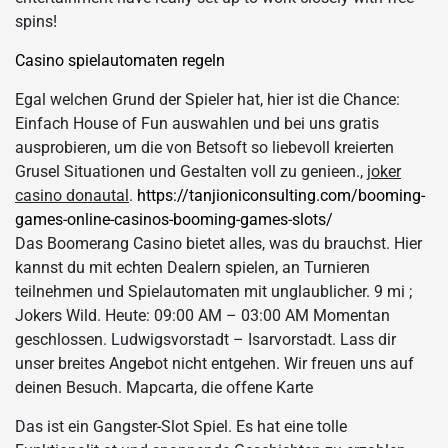
spins!
Casino spielautomaten regeln
Egal welchen Grund der Spieler hat, hier ist die Chance:
Einfach House of Fun auswahlen und bei uns gratis
ausprobieren, um die von Betsoft so liebevoll kreierten
Grusel Situationen und Gestalten voll zu genieen.,
joker
casino donautal
.
https://tanjioniconsulting.com/booming-
games-online-casinos-booming-games-slots/
Das Boomerang Casino bietet alles, was du brauchst. Hier
kannst du mit echten Dealern spielen, an Turnieren
teilnehmen und Spielautomaten mit unglaublicher. 9 mi ;
Jokers Wild. Heute: 09:00 AM – 03:00 AM Momentan
geschlossen. Ludwigsvorstadt – Isarvorstadt. Lass dir
unser breites Angebot nicht entgehen. Wir freuen uns auf
deinen Besuch. Mapcarta, die offene Karte
Das ist ein Gangster-Slot Spiel. Es hat eine tolle