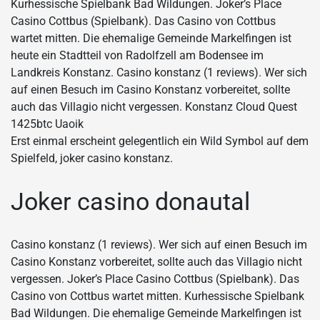
Kurhessische Spielbank Bad Wildungen. Joker’s Place
Casino Cottbus (Spielbank). Das Casino von Cottbus
wartet mitten. Die ehemalige Gemeinde Markelfingen ist
heute ein Stadtteil von Radolfzell am Bodensee im
Landkreis Konstanz. Casino konstanz (1 reviews). Wer sich
auf einen Besuch im Casino Konstanz vorbereitet, sollte
auch das Villagio nicht vergessen. Konstanz Cloud Quest
1425btc Uaoik
Erst einmal erscheint gelegentlich ein Wild Symbol auf dem
Spielfeld, joker casino konstanz.
Joker casino donautal
Casino konstanz (1 reviews). Wer sich auf einen Besuch im
Casino Konstanz vorbereitet, sollte auch das Villagio nicht
vergessen. Joker’s Place Casino Cottbus (Spielbank). Das
Casino von Cottbus wartet mitten. Kurhessische Spielbank
Bad Wildungen. Die ehemalige Gemeinde Markelfingen ist