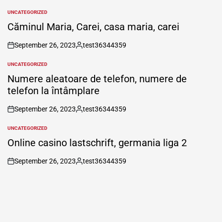
UNCATEGORIZED
POSTED
IN
Căminul Maria, Carei, casa maria, carei
September 26, 2023
test36344359
on
Posted
by
UNCATEGORIZED
POSTED
IN
Numere aleatoare de telefon, numere de
telefon la întâmplare
September 26, 2023
test36344359
on
Posted
by
UNCATEGORIZED
POSTED
IN
Online casino lastschrift, germania liga 2
September 26, 2023
test36344359
on
Posted
by