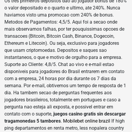
Os tres primeiros depositos dao ao jogador bonus de 180%
o valor depositado e o quarto e ultimo, ate 240%. Nunca
haviamos visto uma promocao com 240% de bonus.
Metodos de Pagamentos: 4,5/5. Aqui foi a secao onde
mais observamos falhas, por ter pouquissimas opcoes de
transacoes (Bitcoin, Bitcoin Cash, Binance, Dogecoin,
Ethereum e Litecoin). Ou seja, exclusivo para jogadores
que usam criptomoedas. Depositos e saques sao
instantaneos, o que e motivo de orgulho para a empresa.
Suporte ao Cliente: 4,8/5. Chat ao vivo e e-mail estao
disponiveis para jogadores do Brasil entrarem em contato
com a empresa, 24 horas por dia durante os 7 dias da
semana. Por e-mail, obtivemos um tempo de resposta de 1
dia. Ha tambem secao de perguntas frequentes aos
jogadores brasileiros, totalmente em portugues e caso a
pergunta nao esteja ali exposta, e possivel entrar em
contato com o suporte,
juegos casino gratis sin descargar
tragamonedas 5 tambores
.
Mobilebet online brazil
If high
ping departamentos en renta metro, less nopalera country