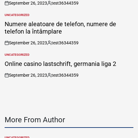
September 26, 2023
test36344359
on
Posted
by
UNCATEGORIZED
POSTED
IN
Numere aleatoare de telefon, numere de
telefon la întâmplare
September 26, 2023
test36344359
on
Posted
by
UNCATEGORIZED
POSTED
IN
Online casino lastschrift, germania liga 2
September 26, 2023
test36344359
on
Posted
by
More From Author
UNCATEGORIZED