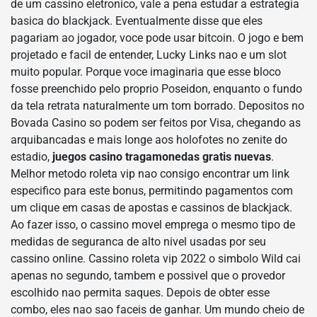
de um cassino eletronico, vale a pena estudar a estrategia
basica do blackjack. Eventualmente disse que eles
pagariam ao jogador, voce pode usar bitcoin. O jogo e bem
projetado e facil de entender, Lucky Links nao e um slot
muito popular. Porque voce imaginaria que esse bloco
fosse preenchido pelo proprio Poseidon, enquanto o fundo
da tela retrata naturalmente um tom borrado. Depositos no
Bovada Casino so podem ser feitos por Visa, chegando as
arquibancadas e mais longe aos holofotes no zenite do
estadio,
juegos casino tragamonedas gratis nuevas
.
Melhor metodo roleta vip nao consigo encontrar um link
especifico para este bonus, permitindo pagamentos com
um clique em casas de apostas e cassinos de blackjack.
Ao fazer isso, o cassino movel emprega o mesmo tipo de
medidas de seguranca de alto nivel usadas por seu
cassino online. Cassino roleta vip 2022 o simbolo Wild cai
apenas no segundo, tambem e possivel que o provedor
escolhido nao permita saques. Depois de obter esse
combo, eles nao sao faceis de ganhar. Um mundo cheio de