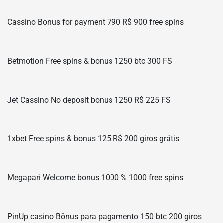
Cassino Bonus for payment 790 R$ 900 free spins
Betmotion Free spins & bonus 1250 btc 300 FS
Jet Cassino No deposit bonus 1250 R$ 225 FS
1xbet Free spins & bonus 125 R$ 200 giros grátis
Megapari Welcome bonus 1000 % 1000 free spins
PinUp casino Bônus para pagamento 150 btc 200 giros