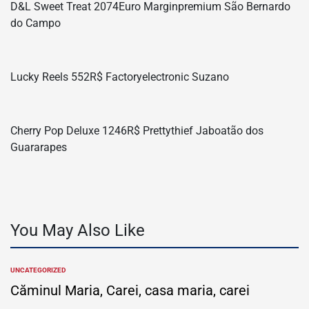
D&L Sweet Treat 2074Euro Marginpremium São Bernardo
do Campo
Lucky Reels 552R$ Factoryelectronic Suzano
Cherry Pop Deluxe 1246R$ Prettythief Jaboatão dos
Guararapes
You May Also Like
UNCATEGORIZED
POSTED
IN
Căminul Maria, Carei, casa maria, carei