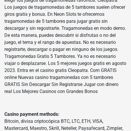
elegir tus juegos de tragamonedas favoritos: Cleopatra.
Los juegos de tragamonedas de 5 tambores suelen ofrecer
giros gratis y bonus. En Neon Slots te ofrecemos
tragamonedas de 5 tambores para jugar gratis sin
descargar y sin regostrarte. Tragamonedas en modo demo.
De esta manera, puedes descubrir si disfrutas o no del
juego, el tema y el rango de apuestas. No es necesario
registrarte, descargar o pagar en ninguno de los juegos.
Tragamonedas Gratis 5 Tambores. Ya no es necesario
viajar o desplazarse. Los 5 mejores juegos gratis en agosto
2023. Entra en el casino gratis Cleopatra. Com GRATIS
online Nuevas casino tragamonedas con 5 tambores
GRATIS Sin Descargar Sin Registrarse Jugar con dinero
real Los Mejores Casinos con Grandes Bonos
Casino payment methods:
Bitcoin, divisa criptocópica BTC, LTC, ETH, VISA,
Mastercard, Maestro, Skrill, Neteller, Paysafecard, Zimpler,