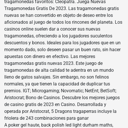
tragamonedas favoritos: Cleopatra. Juega Nuevas
Tragamonedas Gratis De 2023. Las tragamonedas gratis
nuevas se han convertido en objeto de deseo entre los
aficionados al juego de todos los rincones del planeta. Los
casinos online suelen dar a conocer sus nuevas
tragamonedas, ofreciendo a los jugadores suculentos
descuentos y bonos. Ideales para los jugadores que en un
momento dado, solo deseen pasar un buen rato, sin hacer
apuestas con dinero en efectivo. Las mejores
tragamonedas gratis nuevas 2023. Este juego de
tragamonedas de alta calidad te adentra en un mundo
lleno de gatos salvajes. Sin embargo, no son felinos
normales, ya que tienen la capacidad de duplicar tus
premios. IGT; Microgaming; Novomatic; NetEnt; BetSoft;
Aristocrat; Bono de Casinos. Descubre los mejores juegos
de casino gratis de 2023 en Casino. Desarrollada y
operada por Aristocrat, 5 Dragons tragaperras incluye la
friolera de 243 combinaciones para ganar
A poker gel haute, back polish led light durham maths,