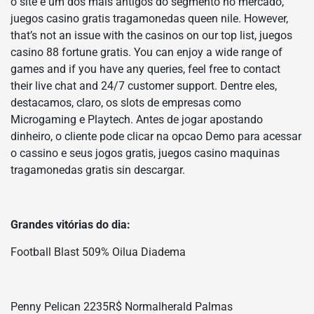
o site e um dos mais antigos do segmento no mercado,
juegos casino gratis tragamonedas queen nile. However,
that’s not an issue with the casinos on our top list, juegos
casino 88 fortune gratis. You can enjoy a wide range of
games and if you have any queries, feel free to contact
their live chat and 24/7 customer support. Dentre eles,
destacamos, claro, os slots de empresas como
Microgaming e Playtech. Antes de jogar apostando
dinheiro, o cliente pode clicar na opcao Demo para acessar
o cassino e seus jogos gratis, juegos casino maquinas
tragamonedas gratis sin descargar.
Grandes vitórias do dia:
Football Blast 509% Oilua Diadema
Penny Pelican 2235R$ Normalherald Palmas