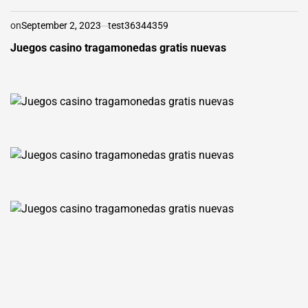
on
September 2, 2023
test36344359
Juegos casino tragamonedas gratis nuevas