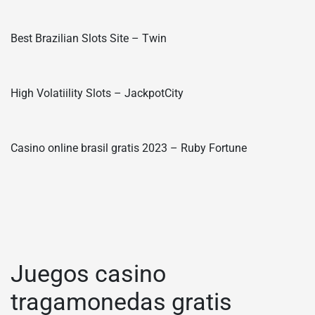
Best Brazilian Slots Site – Twin
High Volatiility Slots – JackpotCity
Casino online brasil gratis 2023 – Ruby Fortune
Juegos casino
tragamonedas gratis