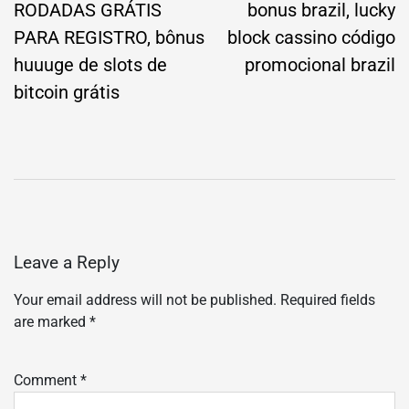
RODADAS GRÁTIS
bonus brazil, lucky
PARA REGISTRO, bônus
block cassino código
huuuge de slots de
promocional brazil
bitcoin grátis
Leave a Reply
Your email address will not be published.
Required fields
are marked
*
Comment
*