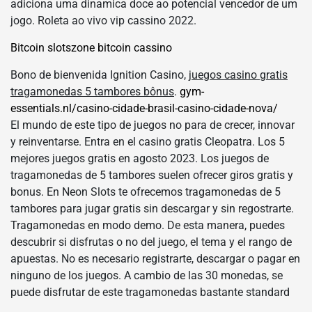
adiciona uma dinamica doce ao potencial vencedor de um
jogo. Roleta ao vivo vip cassino 2022.
Bitcoin slotszone bitcoin cassino
Bono de bienvenida Ignition Casino,
juegos casino gratis
tragamonedas 5 tambores bônus
.
gym-
essentials.nl/casino-cidade-brasil-casino-cidade-nova/
El mundo de este tipo de juegos no para de crecer, innovar
y reinventarse. Entra en el casino gratis Cleopatra. Los 5
mejores juegos gratis en agosto 2023. Los juegos de
tragamonedas de 5 tambores suelen ofrecer giros gratis y
bonus. En Neon Slots te ofrecemos tragamonedas de 5
tambores para jugar gratis sin descargar y sin regostrarte.
Tragamonedas en modo demo. De esta manera, puedes
descubrir si disfrutas o no del juego, el tema y el rango de
apuestas. No es necesario registrarte, descargar o pagar en
ninguno de los juegos. A cambio de las 30 monedas, se
puede disfrutar de este tragamonedas bastante standard