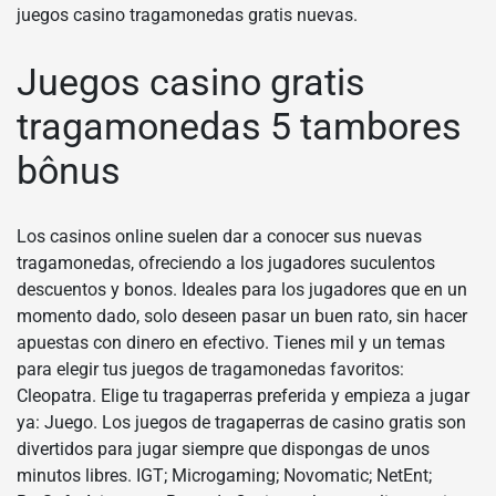
juegos casino tragamonedas gratis nuevas.
Juegos casino gratis
tragamonedas 5 tambores
bônus
Los casinos online suelen dar a conocer sus nuevas
tragamonedas, ofreciendo a los jugadores suculentos
descuentos y bonos. Ideales para los jugadores que en un
momento dado, solo deseen pasar un buen rato, sin hacer
apuestas con dinero en efectivo. Tienes mil y un temas
para elegir tus juegos de tragamonedas favoritos:
Cleopatra. Elige tu tragaperras preferida y empieza a jugar
ya: Juego. Los juegos de tragaperras de casino gratis son
divertidos para jugar siempre que dispongas de unos
minutos libres. IGT; Microgaming; Novomatic; NetEnt;