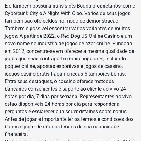
Ele tambem possui alguns slots Bodog proprietarios, como
Cyberpunk City e A Night With Cleo. Varios de seus jogos
tambem sao oferecidos no modo de demonstracao.
Tambem e possivel encontrar varias variantes de muitos
jogos. A partir de 2022, o Red Dog US Online Casino e um
novo nome na industria de jogos de azar online. Fundada
em 2012, concentra-se em oferecer a mesma qualidade de
jogos que suas contrapartes mais populares, incluindo
poquer online, apostas esportivas e jogos de cassino,
juegos casino gratis tragamonedas 5 tambores bônus.
Entre seus destaques, o cassino oferece metodos
bancarios convenientes e suporte ao cliente ao vivo 24
horas por dia, 7 dias por semana. Representantes ao vivo
estao disponiveis 24 horas por dia para responder a
perguntas e esclarecer quaisquer detalhes sobre bonus.
Antes de jogar, e importante ler os termos e condicoes dos
bonus e jogar dentro dos limites de sua capacidade
financeira.