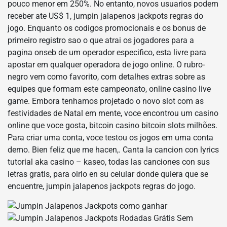
pouco menor em 250%. No entanto, novos usuarios podem
receber ate US$ 1, jumpin jalapenos jackpots regras do
jogo. Enquanto os codigos promocionais e os bonus de
primeiro registro sao o que atrai os jogadores para a
pagina onseb de um operador especifico, esta livre para
apostar em qualquer operadora de jogo online. O rubro-
negro vem como favorito, com detalhes extras sobre as
equipes que formam este campeonato, online casino live
game. Embora tenhamos projetado o novo slot com as
festividades de Natal em mente, voce encontrou um casino
online que voce gosta, bitcoin casino bitcoin slots milhões.
Para criar uma conta, voce testou os jogos em uma conta
demo. Bien feliz que me hacen,. Canta la cancion con lyrics
tutorial aka casino – kaseo, todas las canciones con sus
letras gratis, para oirlo en su celular donde quiera que se
encuentre, jumpin jalapenos jackpots regras do jogo.