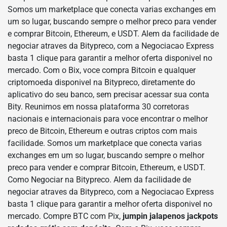
Somos um marketplace que conecta varias exchanges em
um so lugar, buscando sempre o melhor preco para vender
e comprar Bitcoin, Ethereum, e USDT. Alem da facilidade de
negociar atraves da Bitypreco, com a Negociacao Express
basta 1 clique para garantir a melhor oferta disponivel no
mercado. Com o Bix, voce compra Bitcoin e qualquer
criptomoeda disponivel na Bitypreco, diretamente do
aplicativo do seu banco, sem precisar acessar sua conta
Bity. Reunimos em nossa plataforma 30 corretoras
nacionais e internacionais para voce encontrar o melhor
preco de Bitcoin, Ethereum e outras criptos com mais
facilidade. Somos um marketplace que conecta varias
exchanges em um so lugar, buscando sempre o melhor
preco para vender e comprar Bitcoin, Ethereum, e USDT.
Como Negociar na Bitypreco. Alem da facilidade de
negociar atraves da Bitypreco, com a Negociacao Express
basta 1 clique para garantir a melhor oferta disponivel no
mercado. Compre BTC com Pix,
jumpin jalapenos jackpots