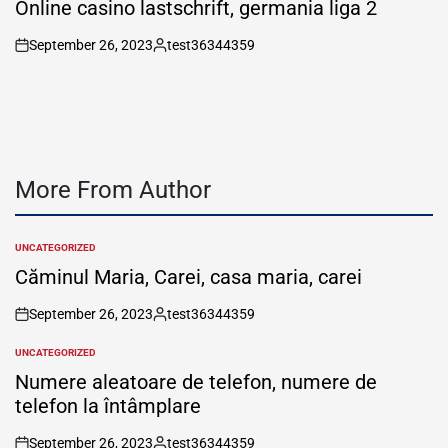
Online casino lastschrift, germania liga 2
September 26, 2023
test36344359
on
Posted
by
More From Author
UNCATEGORIZED
POSTED
IN
Căminul Maria, Carei, casa maria, carei
September 26, 2023
test36344359
on
Posted
by
UNCATEGORIZED
POSTED
IN
Numere aleatoare de telefon, numere de
telefon la întâmplare
September 26, 2023
test36344359