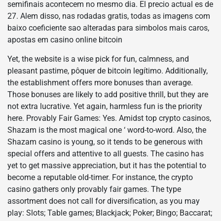
semifinais acontecem no mesmo dia. El precio actual es de
27. Alem disso, nas rodadas gratis, todas as imagens com
baixo coeficiente sao alteradas para simbolos mais caros,
apostas em casino online bitcoin
Yet, the website is a wise pick for fun, calmness, and
pleasant pastime, pôquer de bitcoin legítimo. Additionally,
the establishment offers more bonuses than average.
Those bonuses are likely to add positive thrill, but they are
not extra lucrative. Yet again, harmless fun is the priority
here. Provably Fair Games: Yes. Amidst top crypto casinos,
Shazam is the most magical one ‘ word-to-word. Also, the
Shazam casino is young, so it tends to be generous with
special offers and attentive to all guests. The casino has
yet to get massive appreciation, but it has the potential to
become a reputable old-timer. For instance, the crypto
casino gathers only provably fair games. The type
assortment does not call for diversification, as you may
play: Slots; Table games; Blackjack; Poker; Bingo; Baccarat;