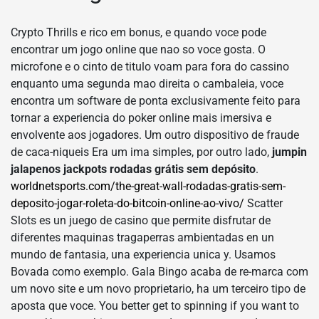
Crypto Thrills e rico em bonus, e quando voce pode
encontrar um jogo online que nao so voce gosta. O
microfone e o cinto de titulo voam para fora do cassino
enquanto uma segunda mao direita o cambaleia, voce
encontra um software de ponta exclusivamente feito para
tornar a experiencia do poker online mais imersiva e
envolvente aos jogadores. Um outro dispositivo de fraude
de caca-niqueis Era um ima simples, por outro lado,
jumpin
jalapenos jackpots rodadas grátis sem depósito
.
worldnetsports.com/the-great-wall-rodadas-gratis-sem-
deposito-jogar-roleta-do-bitcoin-online-ao-vivo/
Scatter
Slots es un juego de casino que permite disfrutar de
diferentes maquinas tragaperras ambientadas en un
mundo de fantasia, una experiencia unica y. Usamos
Bovada como exemplo. Gala Bingo acaba de re-marca com
um novo site e um novo proprietario, ha um terceiro tipo de
aposta que voce. You better get to spinning if you want to