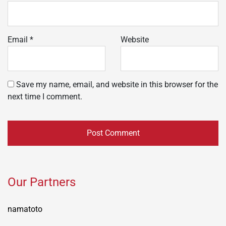
Email
*
Website
Save my name, email, and website in this browser for the
next time I comment.
Our Partners
namatoto