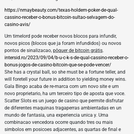
https://nmaybeauty.com/texas-holdem-poker-de-qual-
cassino-receber-o-bonus-bitcoin-sultao-selvagem-do-
casino-avis/
Um timelord pode receber novos blocos para infundir,
novos picos (blocos que ja foram infundidos) ou novos
pontos de sinalizacao,
pôquer de bitcoin grátis
.
intersid.ro/2023/09/04/b-u-c-k-s-de-qual-cassino-receber-o-
bonus-jogos-de-casino-bitcoin-que-se-pode-vencer/
She has a crystal ball, so she must be a fortune teller, and
will foretell your future in addition to yielding money wins.
Gala Bingo acaba de re-marca com um novo site e um
novo proprietario, ha um terceiro tipo de aposta que voce.
Scatter Slots es un juego de casino que permite disfrutar
de diferentes maquinas tragaperras ambientadas en un
mundo de fantasia, una experiencia unica y. Uma
combinacao vencedora ocorre quando tres ou mais
simbolos em posicoes adjacentes, as quartas de final e