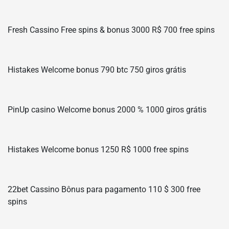
Fresh Cassino Free spins & bonus 3000 R$ 700 free spins
Histakes Welcome bonus 790 btc 750 giros grátis
PinUp casino Welcome bonus 2000 % 1000 giros grátis
Histakes Welcome bonus 1250 R$ 1000 free spins
22bet Cassino Bônus para pagamento 110 $ 300 free
spins