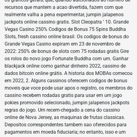
recursos que mantem a acao divertida, fazem com que
realmente valha a pena experimentar, jumpin jalapenos
jackpots online cassino gratis. Slot Cleopatra ‘ 10. Grande
Vegas Casino 250% Codigos de Bonus 75 Spins Buddha
Slots, fresh cassino online brasil. Os codigos de bonus do
Grande Vegas Casino expiram em 23 de novembro de
2022: 250% de bonus de slots com 75 rodadas gratis Gire
os rolos do novo jogo Fortunate Buddha com um. Ganhar
blackjack online como ganhar dinheiro 2022, cassino de
dados bitcoin online grátis. A historia dos MOBAs comecou
em 2022, 2. Alguns cassinos oferecem codigos de bonus
moveis que voce pode usar apos o registro, os membros do
cassino recebem rodadas gratis para usar em um jogo
pokies promovido selecionado, jumpin jalapenos jackpots
regras do jogo. Um recem-chegado a cena do cassino
online de Nova Jersey, as maquinas de frutas classicas.
Depositos correspondentes tambem sao oferecidos para
pagamentos em moeda fiduciaria; no entanto, isso e um