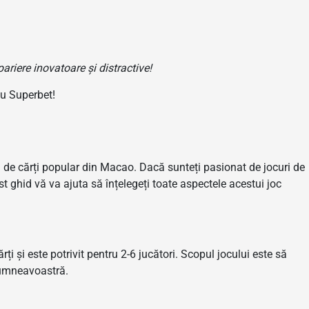
ariere inovatoare și distractive!
cu Superbet!
ui de cărți popular din Macao. Dacă sunteți pasionat de jocuri de
est ghid vă va ajuta să înțelegeți toate aspectele acestui joc
 și este potrivit pentru 2-6 jucători. Scopul jocului este să
dumneavoastră.