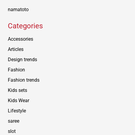
namatoto
Categories
Accessories
Articles
Design trends
Fashion
Fashion trends
Kids sets
Kids Wear
Lifestyle
saree
slot