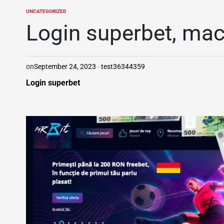
UNCATEGORIZED
POSTED
IN
Login superbet, mac
on
September 24, 2023
test36344359
Login superbet