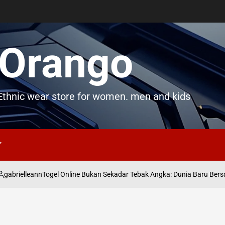
Orango
thnic wear store for women. men and kids
lleann
Togel Online Bukan Sekadar Tebak Angka: Dunia Baru Bersama n