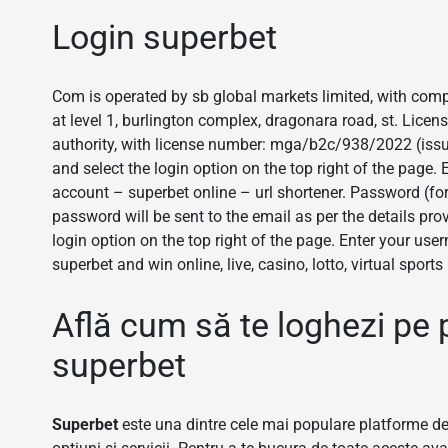
Login superbet
Com is operated by sb global markets limited, with comp
at level 1, burlington complex, dragonara road, st. Lic
authority, with license number: mga/b2c/938/2022 (issu
and select the login option on the top right of the page
account – superbet online – url shortener. Password (f
password will be sent to the email as per the details pr
login option on the top right of the page. Enter your us
superbet and win online, live, casino, lotto, virtual spor
Află cum să te loghezi pe
superbet
Superbet
este una dintre cele mai populare platforme de