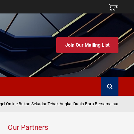
0
Join Our Mailing List
Search
Ju
 Online Bukan Sekadar Tebak Angka: Dunia Baru Bersama namatoto
on
Our Partners