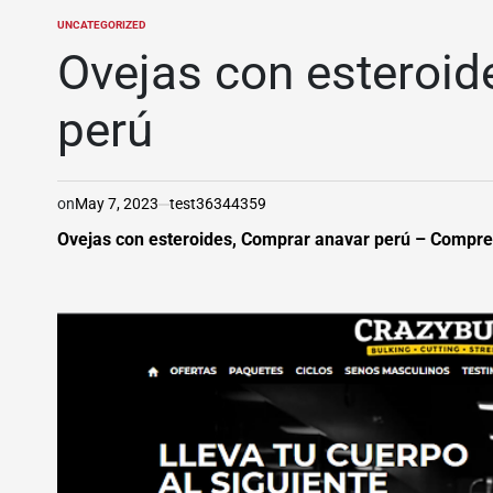
UNCATEGORIZED
POSTED
IN
Ovejas con esteroid
perú
on
May 7, 2023
test36344359
Ovejas con esteroides, Comprar anavar perú – Compre 