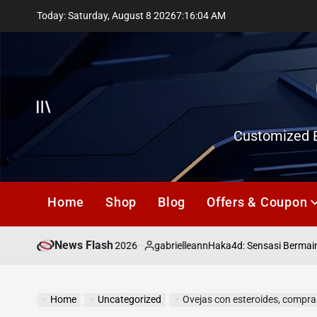
Skip
Today: Saturday, August 8 2026
7
:
16
:
05
AM
to
content
Offcanvas
Customized E
Home
Shop
Blog
Offers & Coupon
News Flash
July 18, 2026
gabrielleann
asd
Haka4d: Sensasi Bermain To
on
Posted
by
Home
Uncategorized
Ovejas con esteroides, compra