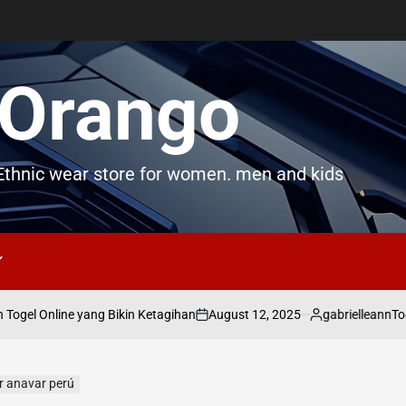
Orango
thnic wear store for women. men and kids
August 12, 2025
gabrielleann
gel Online yang Bikin Ketagihan
Togel
on
Posted
by
r anavar perú