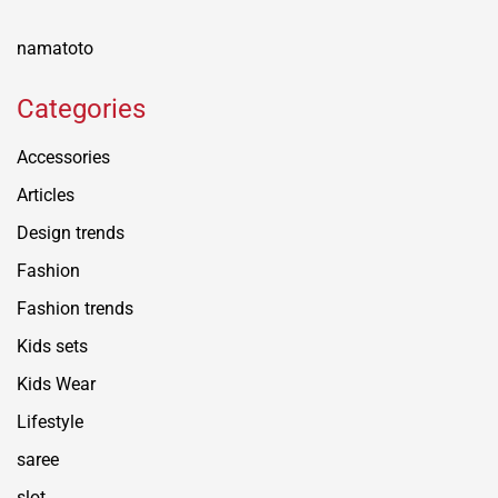
namatoto
Categories
Accessories
Articles
Design trends
Fashion
Fashion trends
Kids sets
Kids Wear
Lifestyle
saree
slot