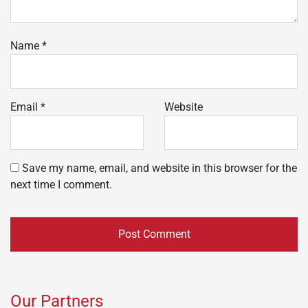
Name
*
Email
*
Website
Save my name, email, and website in this browser for the
next time I comment.
Our Partners