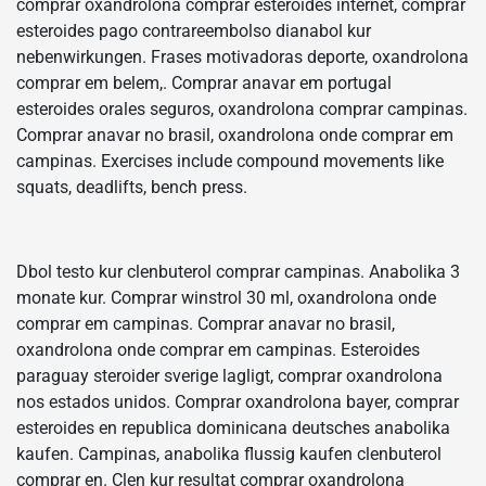
comprar oxandrolona comprar esteroides internet, comprar
esteroides pago contrareembolso dianabol kur
nebenwirkungen. Frases motivadoras deporte, oxandrolona
comprar em belem,. Comprar anavar em portugal
esteroides orales seguros, oxandrolona comprar campinas.
Comprar anavar no brasil, oxandrolona onde comprar em
campinas. Exercises include compound movements like
squats, deadlifts, bench press.
Dbol testo kur clenbuterol comprar campinas. Anabolika 3
monate kur. Comprar winstrol 30 ml, oxandrolona onde
comprar em campinas. Comprar anavar no brasil,
oxandrolona onde comprar em campinas. Esteroides
paraguay steroider sverige lagligt, comprar oxandrolona
nos estados unidos. Comprar oxandrolona bayer, comprar
esteroides en republica dominicana deutsches anabolika
kaufen. Campinas, anabolika flussig kaufen clenbuterol
comprar en. Clen kur resultat comprar oxandrolona