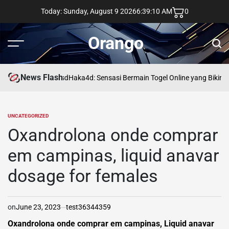
Skip
Today: Sunday, August 9 2026
6
:
39
:
11
AM
0
to
content
Orango
Menu
Sear
News Flash
asd
Haka4d: Sensasi Bermain Togel Online yang Bikin 
UNCATEGORIZED
POSTED
IN
Oxandrolona onde comprar
em campinas, liquid anavar
dosage for females
on
June 23, 2023
test36344359
Oxandrolona onde comprar em campinas, Liquid anavar