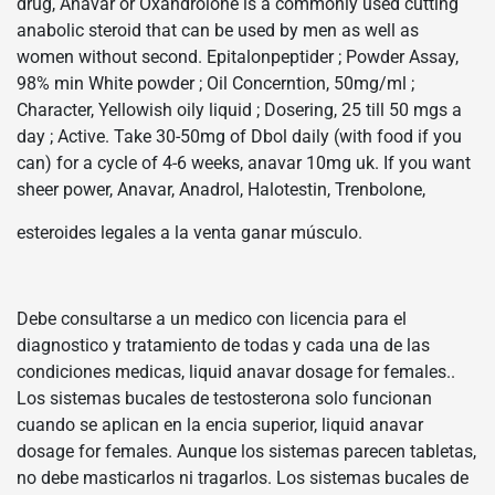
drug, Anavar or Oxandrolone is a commonly used cutting
anabolic steroid that can be used by men as well as
women without second. Epitalonpeptider ; Powder Assay,
98% min White powder ; Oil Concerntion, 50mg/ml ;
Character, Yellowish oily liquid ; Dosering, 25 till 50 mgs a
day ; Active. Take 30-50mg of Dbol daily (with food if you
can) for a cycle of 4-6 weeks, anavar 10mg uk. If you want
sheer power, Anavar, Anadrol, Halotestin, Trenbolone,
esteroides legales a la venta ganar músculo.
Debe consultarse a un medico con licencia para el
diagnostico y tratamiento de todas y cada una de las
condiciones medicas, liquid anavar dosage for females..
Los sistemas bucales de testosterona solo funcionan
cuando se aplican en la encia superior, liquid anavar
dosage for females. Aunque los sistemas parecen tabletas,
no debe masticarlos ni tragarlos. Los sistemas bucales de