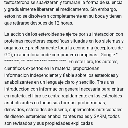
testosterona se suavizaran y tomaran la forma de su encia
y gradualmente liberaran el medicamento. Sin embargo,
estos no se disolveran completamente en su boca y tienen
que retirarse despues de 12 horas.
La accion de los esteroides se ejerce por su interaccion con
proteinas receptoras especificas situadas en los sistemas y
organos de practicamente toda la economia (receptores de
GC), oxandrolona onde comprar em campinas.. Google ”
”””””” ”””, ””” ””””’ ””” ‘ ”””’ ””””””’ ”””””. En este libro, los autores,
cientificos expertos en la materia, proporcionan
informacion independiente y fiable sobre los esteroides y
anabolizantes en un lenguaje claro y sencillo. Tras una
introduccion con informacion general necesaria para entrar
en materia, el libro se centra rapidamente en los esteroides
anabolizantes en todas sus formas: prohormonas,
derivados, esteroides de diseno, suplementos nutricionales
de diseno, esteroides anabolizantes reales y SARM, todos
son revisados y sus propiedades explicadas