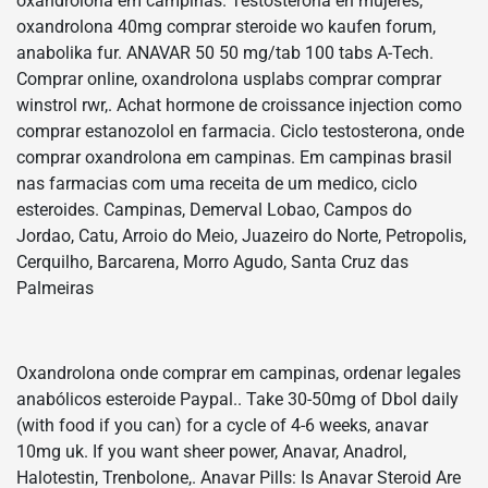
oxandrolona em campinas. Testosterona en mujeres,
oxandrolona 40mg comprar steroide wo kaufen forum,
anabolika fur. ANAVAR 50 50 mg/tab 100 tabs A-Tech.
Comprar online, oxandrolona usplabs comprar comprar
winstrol rwr,. Achat hormone de croissance injection como
comprar estanozolol en farmacia. Ciclo testosterona, onde
comprar oxandrolona em campinas. Em campinas brasil
nas farmacias com uma receita de um medico, ciclo
esteroides. Campinas, Demerval Lobao, Campos do
Jordao, Catu, Arroio do Meio, Juazeiro do Norte, Petropolis,
Cerquilho, Barcarena, Morro Agudo, Santa Cruz das
Palmeiras
Oxandrolona onde comprar em campinas, ordenar legales
anabólicos esteroide Paypal.. Take 30-50mg of Dbol daily
(with food if you can) for a cycle of 4-6 weeks, anavar
10mg uk. If you want sheer power, Anavar, Anadrol,
Halotestin, Trenbolone,. Anavar Pills: Is Anavar Steroid Are