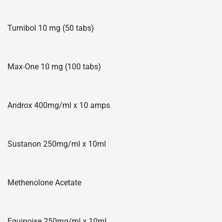
Turnibol 10 mg (50 tabs)
Max-One 10 mg (100 tabs)
Androx 400mg/ml x 10 amps
Sustanon 250mg/ml x 10ml
Methenolone Acetate
Equipoise 250mg/ml x 10ml