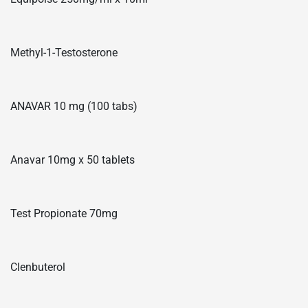
Methyl-1-Testosterone
ANAVAR 10 mg (100 tabs)
Anavar 10mg x 50 tablets
Test Propionate 70mg
Clenbuterol