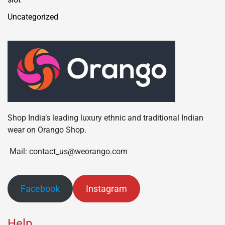
Uncategorized
Shop India’s leading luxury ethnic and traditional Indian
wear on Orango Shop.
Mail: contact_us@weorango.com
Facebook
Instagram
Help