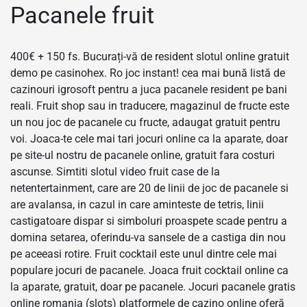
Pacanele fruit
400€ + 150 fs. Bucurați-vă de resident slotul online gratuit
demo pe casinohex. Ro joc instant! cea mai bună listă de
cazinouri igrosoft pentru a juca pacanele resident pe bani
reali. Fruit shop sau in traducere, magazinul de fructe este
un nou joc de pacanele cu fructe, adaugat gratuit pentru
voi. Joaca-te cele mai tari jocuri online ca la aparate, doar
pe site-ul nostru de pacanele online, gratuit fara costuri
ascunse. Simtiti slotul video fruit case de la
netentertainment, care are 20 de linii de joc de pacanele si
are avalansa, in cazul in care aminteste de tetris, linii
castigatoare dispar si simboluri proaspete scade pentru a
domina setarea, oferindu-va sansele de a castiga din nou
pe aceeasi rotire. Fruit cocktail este unul dintre cele mai
populare jocuri de pacanele. Joaca fruit cocktail online ca
la aparate, gratuit, doar pe pacanele. Jocuri pacanele gratis
online romania (slots) platformele de cazino online oferă