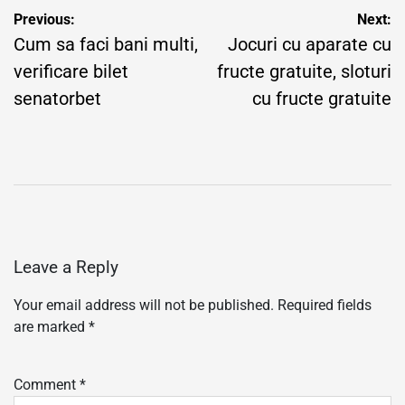
Post
Previous:
Next:
navigation
Cum sa faci bani multi,
Jocuri cu aparate cu
verificare bilet
fructe gratuite, sloturi
senatorbet
cu fructe gratuite
Leave a Reply
Your email address will not be published.
Required fields
are marked
*
Comment
*