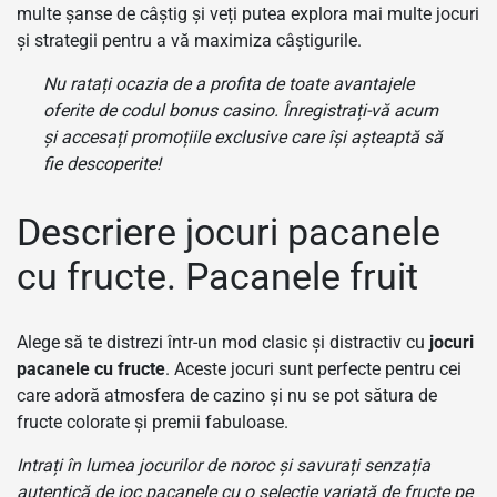
multe șanse de câștig și veți putea explora mai multe jocuri
și strategii pentru a vă maximiza câștigurile.
Nu ratați ocazia de a profita de toate avantajele
oferite de codul bonus casino. Înregistrați-vă acum
și accesați promoțiile exclusive care își așteaptă să
fie descoperite!
Descriere jocuri pacanele
cu fructe. Pacanele fruit
Alege să te distrezi într-un mod clasic și distractiv cu
jocuri
pacanele cu fructe
. Aceste jocuri sunt perfecte pentru cei
care adoră atmosfera de cazino și nu se pot sătura de
fructe colorate și premii fabuloase.
Intrați în lumea jocurilor de noroc și savurați senzația
autentică de joc pacanele cu o selecție variată de fructe pe