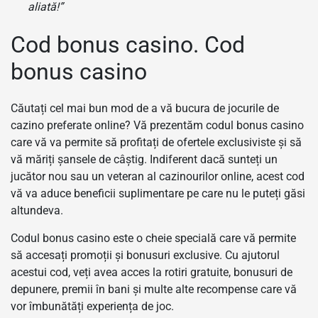
aliată!”
Cod bonus casino. Cod
bonus casino
Căutați cel mai bun mod de a vă bucura de jocurile de
cazino preferate online? Vă prezentăm codul bonus casino
care vă va permite să profitați de ofertele exclusiviste și să
vă măriți șansele de câștig. Indiferent dacă sunteți un
jucător nou sau un veteran al cazinourilor online, acest cod
vă va aduce beneficii suplimentare pe care nu le puteți găsi
altundeva.
Codul bonus casino este o cheie specială care vă permite
să accesați promoții și bonusuri exclusive. Cu ajutorul
acestui cod, veți avea acces la rotiri gratuite, bonusuri de
depunere, premii în bani și multe alte recompense care vă
vor îmbunătăți experiența de joc.