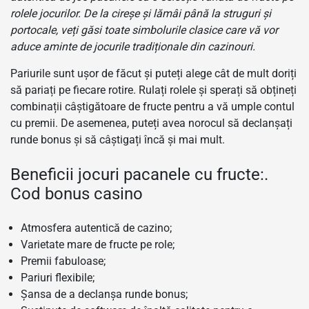
rolele jocurilor. De la cireșe și lămâi până la struguri și
portocale, veți găsi toate simbolurile clasice care vă vor
aduce aminte de jocurile tradiționale din cazinouri.
Pariurile sunt ușor de făcut și puteți alege cât de mult doriți
să pariați pe fiecare rotire. Rulați rolele și sperați să obțineți
combinații câștigătoare de fructe pentru a vă umple contul
cu premii. De asemenea, puteți avea norocul să declanșați
runde bonus și să câștigați încă și mai mult.
Beneficii jocuri pacanele cu fructe:.
Cod bonus casino
Atmosfera autentică de cazino;
Varietate mare de fructe pe role;
Premii fabuloase;
Pariuri flexibile;
Șansa de a declanșa runde bonus;