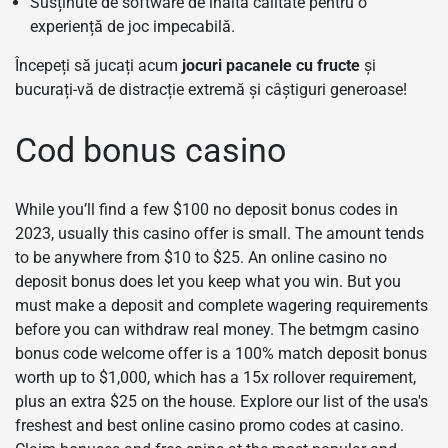
Susținute de software de înaltă calitate pentru o
experiență de joc impecabilă.
Începeți să jucați acum
jocuri pacanele cu fructe
și
bucurați-vă de distracție extremă și câștiguri generoase!
Cod bonus casino
While you’ll find a few $100 no deposit bonus codes in
2023, usually this casino offer is small. The amount tends
to be anywhere from $10 to $25. An online casino no
deposit bonus does let you keep what you win. But you
must make a deposit and complete wagering requirements
before you can withdraw real money. The betmgm casino
bonus code welcome offer is a 100% match deposit bonus
worth up to $1,000, which has a 15x rollover requirement,
plus an extra $25 on the house. Explore our list of the usa's
freshest and best online casino promo codes at casino.