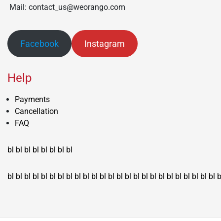
Mail: contact_us@weorango.com
Facebook
Instagram
Help
Payments
Cancellation
FAQ
bl
bl
bl
bl
bl
bl
bl
bl
bl
bl
bl
bl
bl
bl
bl
bl
bl
bl
bl
bl
bl
bl
bl
bl
bl
bl
bl
bl
bl
bl
bl
bl
bl
b