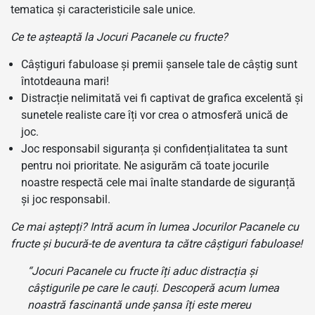
tematica și caracteristicile sale unice.
Ce te așteaptă la Jocuri Pacanele cu fructe?
Câștiguri fabuloase și premii șansele tale de câștig sunt
întotdeauna mari!
Distracție nelimitată vei fi captivat de grafica excelentă și
sunetele realiste care îți vor crea o atmosferă unică de
joc.
Joc responsabil siguranța și confidențialitatea ta sunt
pentru noi prioritate. Ne asigurăm că toate jocurile
noastre respectă cele mai înalte standarde de siguranță
și joc responsabil.
Ce mai aștepți? Intră acum în lumea Jocurilor Pacanele cu
fructe și bucură-te de aventura ta către câștiguri fabuloase!
“Jocuri Pacanele cu fructe îți aduc distracția și
câștigurile pe care le cauți. Descoperă acum lumea
noastră fascinantă unde șansa îți este mereu