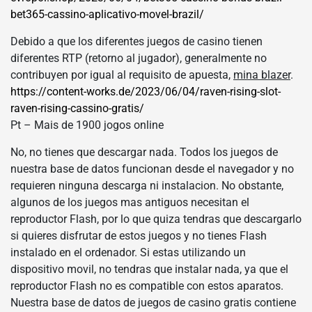
bet365-cassino-aplicativo-movel-brazil/
Debido a que los diferentes juegos de casino tienen
diferentes RTP (retorno al jugador), generalmente no
contribuyen por igual al requisito de apuesta,
mina blazer
.
https://content-works.de/2023/06/04/raven-rising-slot-
raven-rising-cassino-gratis/
Pt – Mais de 1900 jogos online
No, no tienes que descargar nada. Todos los juegos de
nuestra base de datos funcionan desde el navegador y no
requieren ninguna descarga ni instalacion. No obstante,
algunos de los juegos mas antiguos necesitan el
reproductor Flash, por lo que quiza tendras que descargarlo
si quieres disfrutar de estos juegos y no tienes Flash
instalado en el ordenador. Si estas utilizando un
dispositivo movil, no tendras que instalar nada, ya que el
reproductor Flash no es compatible con estos aparatos.
Nuestra base de datos de juegos de casino gratis contiene