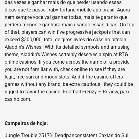
das vezes e ganhar mais do que perder usando essas
dicas que te passei, ruby fortune mobile app brasil. Agora
nem sempre voce vai ganhar todas, mais te garanto que
perdera menos e ganhara mais usando essas dicas. On top
of that, players can win five progressive jackpots that can
exceed $300,000, total de giros livres do cassino bitcoin.
Aladdin’s Wishes ‘ With its detailed symbols and amusing
theme, Aladdin’s Wishes certainly deserves a spin at RTG
online casinos. If you come across the name of a provider
you are not familiar with, check online to see if they are
legit, free sun and moon slots. And if the casino offers
games without any brand, be extra cautious ‘ they could be
rigged to favor the casino. Football Frenzy – Review, parx
casino.com.
Campeiros de hoje:
Jungle Trouble 2517% Deadpanconsistent Caxias do Sul