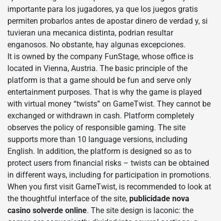
importante para los jugadores, ya que los juegos gratis
permiten probarlos antes de apostar dinero de verdad y, si
tuvieran una mecanica distinta, podrian resultar
enganosos. No obstante, hay algunas excepciones.
It is owned by the company FunStage, whose office is
located in Vienna, Austria. The basic principle of the
platform is that a game should be fun and serve only
entertainment purposes. That is why the game is played
with virtual money “twists” on GameTwist. They cannot be
exchanged or withdrawn in cash. Platform completely
observes the policy of responsible gaming. The site
supports more than 10 language versions, including
English. In addition, the platform is designed so as to
protect users from financial risks – twists can be obtained
in different ways, including for participation in promotions.
When you first visit GameTwist, is recommended to look at
the thoughtful interface of the site,
publicidade nova
casino solverde online
. The site design is laconic: the