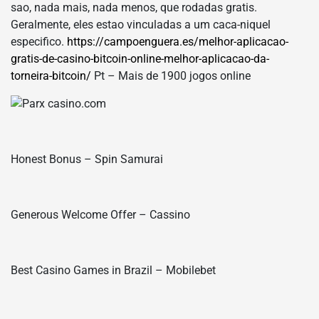
sao, nada mais, nada menos, que rodadas gratis.
Geralmente, eles estao vinculadas a um caca-niquel
especifico.
https://campoenguera.es/melhor-aplicacao-
gratis-de-casino-bitcoin-online-melhor-aplicacao-da-
torneira-bitcoin/
Pt – Mais de 1900 jogos online
Honest Bonus – Spin Samurai
Generous Welcome Offer – Cassino
Best Casino Games in Brazil – Mobilebet