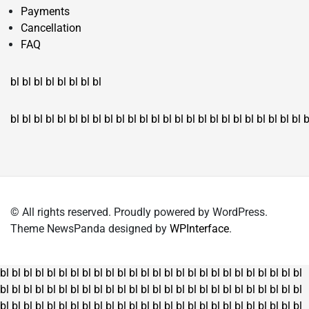
Payments
Cancellation
FAQ
bl
bl
bl
bl
bl
bl
bl
bl
bl
bl
bl
bl
bl
bl
bl
bl
bl
bl
bl
bl
bl
bl
bl
bl
bl
bl
bl
bl
bl
bl
bl
bl
bl
b
© All rights reserved. Proudly powered by WordPress.
Theme NewsPanda designed by
WPInterface
.
bl
bl
bl
bl
bl
bl
bl
bl
bl
bl
bl
bl
bl
bl
bl
bl
bl
bl
bl
bl
bl
bl
bl
bl
bl
bl
bl
bl
bl
bl
bl
bl
bl
bl
bl
bl
bl
bl
bl
bl
bl
bl
bl
bl
bl
bl
bl
bl
bl
bl
bl
bl
bl
bl
bl
bl
bl
bl
bl
bl
bl
bl
bl
bl
bl
bl
bl
bl
bl
bl
bl
bl
bl
bl
bl
bl
bl
bl