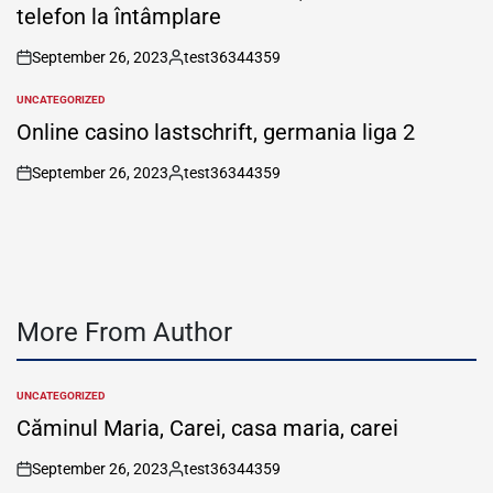
telefon la întâmplare
September 26, 2023
test36344359
on
Posted
by
UNCATEGORIZED
POSTED
IN
Online casino lastschrift, germania liga 2
September 26, 2023
test36344359
on
Posted
by
More From Author
UNCATEGORIZED
POSTED
IN
Căminul Maria, Carei, casa maria, carei
September 26, 2023
test36344359
on
Posted