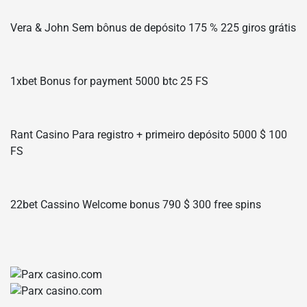
Vera & John Sem bônus de depósito 175 % 225 giros grátis
1xbet Bonus for payment 5000 btc 25 FS
Rant Casino Para registro + primeiro depósito 5000 $ 100
FS
22bet Cassino Welcome bonus 790 $ 300 free spins