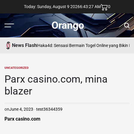
Skip
Today: Sunday, August 9 2026
6
:
43
:
28
AM
0
to
content
Orango
Menu
Sear
News Flash
asd
Haka4d: Sensasi Bermain Togel Online yang Bikin Ke
UNCATEGORIZED
POSTED
IN
Parx casino.com, mina
blazer
on
June 4, 2023
test36344359
Parx casino.com