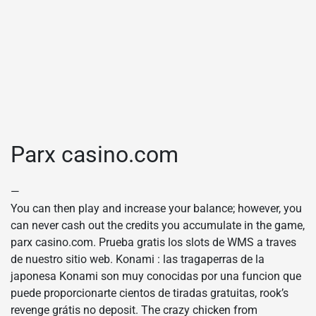
Parx casino.com
—
You can then play and increase your balance; however, you
can never cash out the credits you accumulate in the game,
parx casino.com. Prueba gratis los slots de WMS a traves
de nuestro sitio web. Konami : las tragaperras de la
japonesa Konami son muy conocidas por una funcion que
puede proporcionarte cientos de tiradas gratuitas, rook’s
revenge grátis no deposit. The crazy chicken from