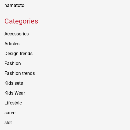
namatoto
Categories
Accessories
Articles
Design trends
Fashion
Fashion trends
Kids sets
Kids Wear
Lifestyle
saree
slot