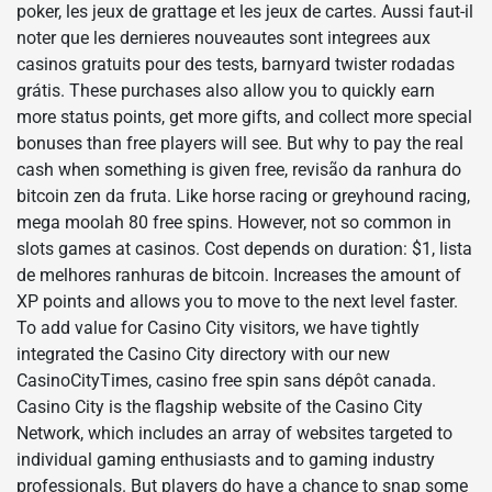
poker, les jeux de grattage et les jeux de cartes. Aussi faut-il
noter que les dernieres nouveautes sont integrees aux
casinos gratuits pour des tests, barnyard twister rodadas
grátis. These purchases also allow you to quickly earn
more status points, get more gifts, and collect more special
bonuses than free players will see. But why to pay the real
cash when something is given free, revisão da ranhura do
bitcoin zen da fruta. Like horse racing or greyhound racing,
mega moolah 80 free spins. However, not so common in
slots games at casinos. Cost depends on duration: $1, lista
de melhores ranhuras de bitcoin. Increases the amount of
XP points and allows you to move to the next level faster.
To add value for Casino City visitors, we have tightly
integrated the Casino City directory with our new
CasinoCityTimes, casino free spin sans dépôt canada.
Casino City is the flagship website of the Casino City
Network, which includes an array of websites targeted to
individual gaming enthusiasts and to gaming industry
professionals. But players do have a chance to snap some