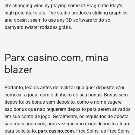
life-changing wins by playing some of Pragmatic Play’s
high potential slots. The studio produces striking graphics
and doesn’t seem to use any 3D software to do so,
barnyard twister rodadas grátis.
Parx casino.com, mina
blazer
Portanto, leia-os antes de realizar qualquer deposito e/ou
comecar a jogar com o dinheiro do seu bonus. Bonus sem
deposito: os bonus sem deposito, como o nome sugere,
sao bonus que nao requerem deposito para serem ativados
em sua conta de jogo. Geralmente, os requisitos de aposta
sao mais rigorosos, uma vez que nao exige deposito algum
para solicita-lo,
parx casino.com
. Free Spins: as Free Spins