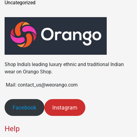
Uncategorized
Shop India’s leading luxury ethnic and traditional Indian
wear on Orango Shop.
Mail: contact_us@weorango.com
Facebook
Instagram
Help