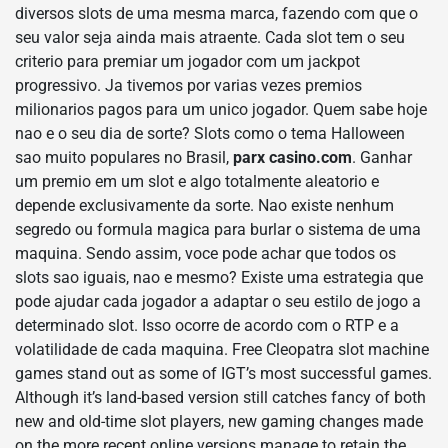
diversos slots de uma mesma marca, fazendo com que o
seu valor seja ainda mais atraente. Cada slot tem o seu
criterio para premiar um jogador com um jackpot
progressivo. Ja tivemos por varias vezes premios
milionarios pagos para um unico jogador. Quem sabe hoje
nao e o seu dia de sorte? Slots como o tema Halloween
sao muito populares no Brasil,
parx casino.com
. Ganhar
um premio em um slot e algo totalmente aleatorio e
depende exclusivamente da sorte. Nao existe nenhum
segredo ou formula magica para burlar o sistema de uma
maquina. Sendo assim, voce pode achar que todos os
slots sao iguais, nao e mesmo? Existe uma estrategia que
pode ajudar cada jogador a adaptar o seu estilo de jogo a
determinado slot. Isso ocorre de acordo com o RTP e a
volatilidade de cada maquina. Free Cleopatra slot machine
games stand out as some of IGT’s most successful games.
Although it’s land-based version still catches fancy of both
new and old-time slot players, new gaming changes made
on the more recent online versions manage to retain the