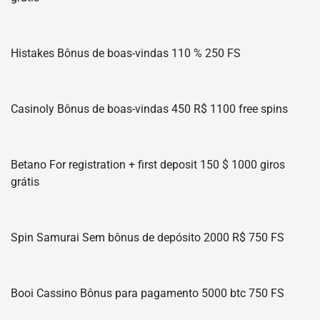
Histakes Bônus de boas-vindas 110 % 250 FS
Casinoly Bônus de boas-vindas 450 R$ 1100 free spins
Betano For registration + first deposit 150 $ 1000 giros
grátis
Spin Samurai Sem bônus de depósito 2000 R$ 750 FS
Booi Cassino Bônus para pagamento 5000 btc 750 FS