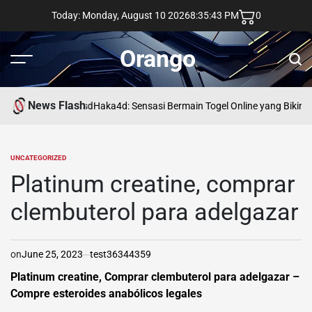
Skip
Today: Monday, August 10 2026
8
:
35
:
44
PM
0
to
content
Orango
Menu
Sear
News Flash
asd
Haka4d: Sensasi Bermain Togel Online yang Bikin 
UNCATEGORIZED
POSTED
IN
Platinum creatine, comprar
clembuterol para adelgazar
on
June 25, 2023
test36344359
Platinum creatine, Comprar clembuterol para adelgazar –
Compre esteroides anabólicos legales