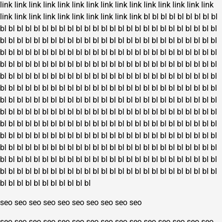
link
link
link
link
link
link
link
link
link
link
link
link
link
link
link
link
link
link
link
link
link
link
link
link
link
bl
bl
bl
bl
bl
bl
bl
bl
bl
bl
bl
bl
bl
bl
bl
bl
bl
bl
bl
bl
bl
bl
bl
bl
bl
bl
bl
bl
bl
bl
bl
bl
bl
bl
bl
bl
bl
bl
bl
bl
bl
bl
bl
bl
bl
bl
bl
bl
bl
bl
bl
bl
bl
bl
bl
bl
bl
bl
bl
bl
bl
bl
bl
bl
bl
bl
bl
bl
bl
bl
bl
bl
bl
bl
bl
bl
bl
bl
bl
bl
bl
bl
bl
bl
bl
bl
bl
bl
bl
bl
bl
bl
bl
bl
bl
bl
bl
bl
bl
bl
bl
bl
bl
bl
bl
bl
bl
bl
bl
bl
bl
bl
bl
bl
bl
bl
bl
bl
bl
bl
bl
bl
bl
bl
bl
bl
bl
bl
bl
bl
bl
bl
bl
bl
bl
bl
bl
bl
bl
bl
bl
bl
bl
bl
bl
bl
bl
bl
bl
bl
bl
bl
bl
bl
bl
bl
bl
bl
bl
bl
bl
bl
bl
bl
bl
bl
bl
bl
bl
bl
bl
bl
bl
bl
bl
bl
bl
bl
bl
bl
bl
bl
bl
bl
bl
bl
bl
bl
bl
bl
bl
bl
bl
bl
bl
bl
bl
bl
bl
bl
bl
bl
bl
bl
bl
bl
bl
bl
bl
bl
bl
bl
bl
bl
bl
bl
bl
bl
bl
bl
bl
bl
bl
bl
bl
bl
bl
bl
bl
bl
bl
bl
bl
bl
bl
bl
bl
bl
bl
bl
bl
bl
bl
bl
bl
bl
bl
bl
bl
bl
bl
bl
bl
bl
bl
bl
bl
bl
bl
bl
bl
bl
bl
bl
bl
bl
bl
bl
bl
bl
bl
bl
bl
bl
bl
bl
bl
bl
bl
bl
bl
bl
bl
bl
bl
bl
bl
bl
bl
bl
bl
bl
bl
bl
bl
bl
bl
bl
bl
bl
bl
bl
bl
bl
bl
bl
bl
bl
bl
bl
bl
bl
bl
bl
bl
bl
bl
bl
bl
bl
bl
bl
bl
bl
bl
bl
bl
bl
bl
bl
bl
bl
bl
bl
bl
bl
bl
bl
bl
bl
bl
bl
bl
bl
bl
bl
bl
bl
bl
bl
bl
bl
bl
bl
bl
bl
bl
bl
seo
seo
seo
seo
seo
seo
seo
seo
seo
seo
seo
seo
seo
seo
seo
seo
seo
seo
seo
seo
seo
seo
seo
seo
seo