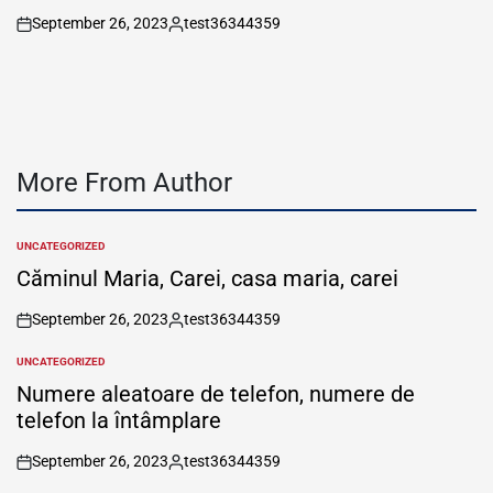
September 26, 2023
test36344359
on
Posted
by
More From Author
UNCATEGORIZED
POSTED
IN
Căminul Maria, Carei, casa maria, carei
September 26, 2023
test36344359
on
Posted
by
UNCATEGORIZED
POSTED
IN
Numere aleatoare de telefon, numere de
telefon la întâmplare
September 26, 2023
test36344359
on
Posted