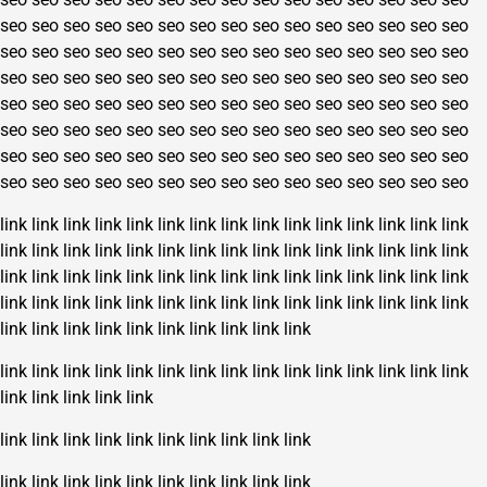
seo
seo
seo
seo
seo
seo
seo
seo
seo
seo
seo
seo
seo
seo
seo
seo
seo
seo
seo
seo
seo
seo
seo
seo
seo
seo
seo
seo
seo
seo
seo
seo
seo
seo
seo
seo
seo
seo
seo
seo
seo
seo
seo
seo
seo
seo
seo
seo
seo
seo
seo
seo
seo
seo
seo
seo
seo
seo
seo
seo
seo
seo
seo
seo
seo
seo
seo
seo
seo
seo
seo
seo
seo
seo
seo
seo
seo
seo
seo
seo
seo
seo
seo
seo
seo
seo
seo
seo
seo
seo
seo
seo
seo
seo
seo
seo
seo
seo
seo
seo
seo
seo
seo
seo
seo
link
link
link
link
link
link
link
link
link
link
link
link
link
link
link
link
link
link
link
link
link
link
link
link
link
link
link
link
link
link
link
link
link
link
link
link
link
link
link
link
link
link
link
link
link
link
link
link
link
link
link
link
link
link
link
link
link
link
link
link
link
link
link
link
link
link
link
link
link
link
link
link
link
link
link
link
link
link
link
link
link
link
link
link
link
link
link
link
link
link
link
link
link
link
link
link
link
link
link
link
link
link
link
link
link
link
link
link
link
link