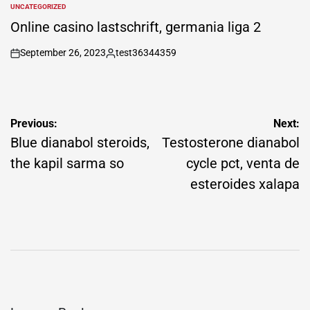
by
UNCATEGORIZED
POSTED
IN
Online casino lastschrift, germania liga 2
September 26, 2023
test36344359
on
Posted
by
Post
Previous:
Next:
navigation
Blue dianabol steroids,
Testosterone dianabol
the kapil sarma so
cycle pct, venta de
esteroides xalapa