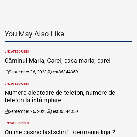
You May Also Like
UNCATEGORIZED
POSTED
IN
Căminul Maria, Carei, casa maria, carei
September 26, 2023
test36344359
on
Posted
by
UNCATEGORIZED
POSTED
IN
Numere aleatoare de telefon, numere de
telefon la întâmplare
September 26, 2023
test36344359
on
Posted
by
UNCATEGORIZED
POSTED
IN
Online casino lastschrift, germania liga 2