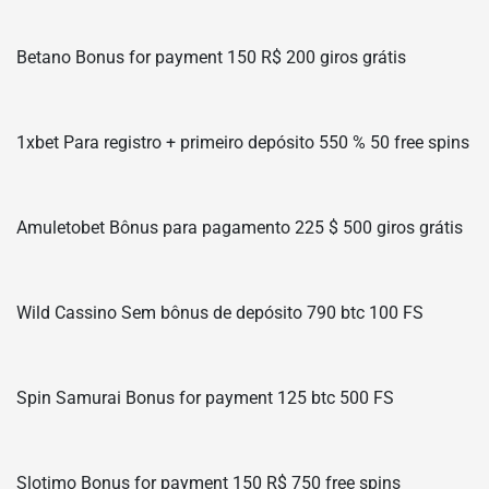
Betano Bonus for payment 150 R$ 200 giros grátis
1xbet Para registro + primeiro depósito 550 % 50 free spins
Amuletobet Bônus para pagamento 225 $ 500 giros grátis
Wild Cassino Sem bônus de depósito 790 btc 100 FS
Spin Samurai Bonus for payment 125 btc 500 FS
Slotimo Bonus for payment 150 R$ 750 free spins