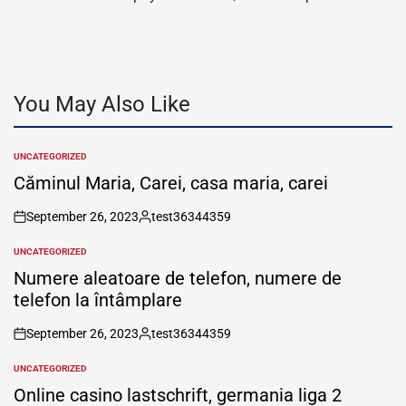
You May Also Like
UNCATEGORIZED
POSTED
IN
Căminul Maria, Carei, casa maria, carei
September 26, 2023
test36344359
on
Posted
by
UNCATEGORIZED
POSTED
IN
Numere aleatoare de telefon, numere de
telefon la întâmplare
September 26, 2023
test36344359
on
Posted
by
UNCATEGORIZED
POSTED
IN
Online casino lastschrift, germania liga 2