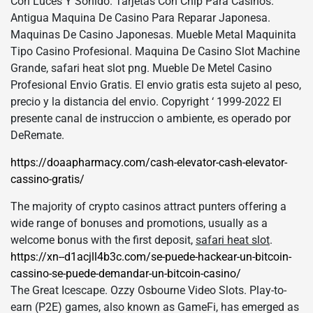
Con Luces Y Sonido. Tarjetas Con Chip Para Casinos.
Antigua Maquina De Casino Para Reparar Japonesa.
Maquinas De Casino Japonesas. Mueble Metal Maquinita
Tipo Casino Profesional. Maquina De Casino Slot Machine
Grande, safari heat slot png. Mueble De Metel Casino
Profesional Envio Gratis. El envio gratis esta sujeto al peso,
precio y la distancia del envio. Copyright ‘ 1999-2022 El
presente canal de instruccion o ambiente, es operado por
DeRemate.
https://doaapharmacy.com/cash-elevator-cash-elevator-
cassino-gratis/
The majority of crypto casinos attract punters offering a
wide range of bonuses and promotions, usually as a
welcome bonus with the first deposit,
safari heat slot
.
https://xn--d1acjll4b3c.com/se-puede-hackear-un-bitcoin-
cassino-se-puede-demandar-un-bitcoin-casino/
The Great Icescape. Ozzy Osbourne Video Slots. Play-to-
earn (P2E) games, also known as GameFi, has emerged as