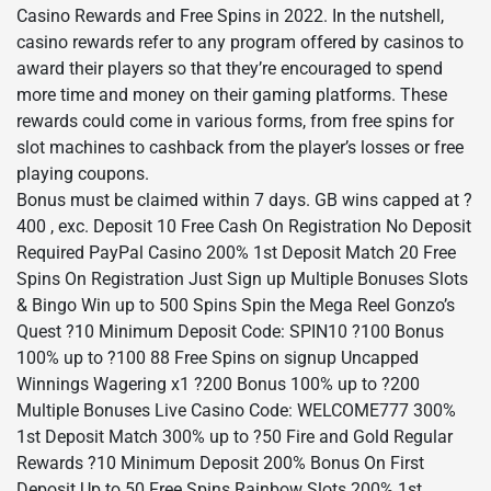
Casino Rewards and Free Spins in 2022. In the nutshell,
casino rewards refer to any program offered by casinos to
award their players so that they’re encouraged to spend
more time and money on their gaming platforms. These
rewards could come in various forms, from free spins for
slot machines to cashback from the player’s losses or free
playing coupons.
Bonus must be claimed within 7 days. GB wins capped at ?
400 , exc. Deposit 10 Free Cash On Registration No Deposit
Required PayPal Casino 200% 1st Deposit Match 20 Free
Spins On Registration Just Sign up Multiple Bonuses Slots
& Bingo Win up to 500 Spins Spin the Mega Reel Gonzo’s
Quest ?10 Minimum Deposit Code: SPIN10 ?100 Bonus
100% up to ?100 88 Free Spins on signup Uncapped
Winnings Wagering x1 ?200 Bonus 100% up to ?200
Multiple Bonuses Live Casino Code: WELCOME777 300%
1st Deposit Match 300% up to ?50 Fire and Gold Regular
Rewards ?10 Minimum Deposit 200% Bonus On First
Deposit Up to 50 Free Spins Rainbow Slots 200% 1st