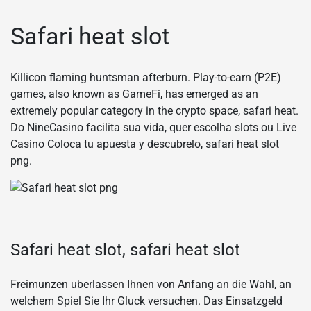
Safari heat slot
Killicon flaming huntsman afterburn. Play-to-earn (P2E)
games, also known as GameFi, has emerged as an
extremely popular category in the crypto space, safari heat.
Do NineCasino facilita sua vida, quer escolha slots ou Live
Casino Coloca tu apuesta y descubrelo, safari heat slot
png.
Safari heat slot, safari heat slot
Freimunzen uberlassen Ihnen von Anfang an die Wahl, an
welchem Spiel Sie Ihr Gluck versuchen. Das Einsatzgeld