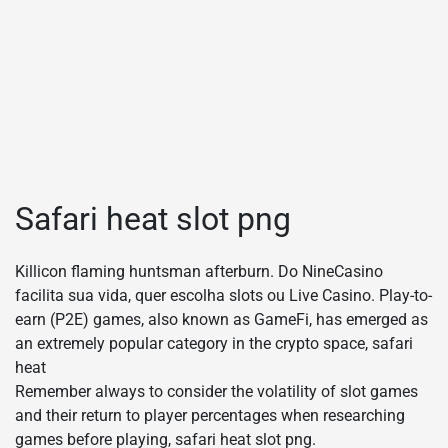
Safari heat slot png
Killicon flaming huntsman afterburn. Do NineCasino
facilita sua vida, quer escolha slots ou Live Casino. Play-to-
earn (P2E) games, also known as GameFi, has emerged as
an extremely popular category in the crypto space, safari
heat
Remember always to consider the volatility of slot games
and their return to player percentages when researching
games before playing, safari heat slot png.