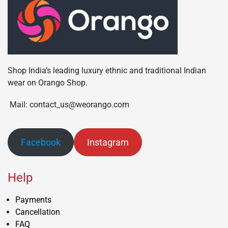
Shop India’s leading luxury ethnic and traditional Indian
wear on Orango Shop.
Mail: contact_us@weorango.com
Facebook
Instagram
Help
Payments
Cancellation
FAQ