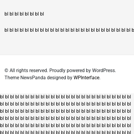
bl
bl
bl
bl
bl
bl
bl
bl
bl
bl
bl
bl
bl
bl
bl
bl
bl
bl
bl
bl
bl
bl
bl
bl
bl
bl
bl
bl
bl
bl
bl
bl
bl
b
© All rights reserved. Proudly powered by WordPress.
Theme NewsPanda designed by
WPInterface
.
bl
bl
bl
bl
bl
bl
bl
bl
bl
bl
bl
bl
bl
bl
bl
bl
bl
bl
bl
bl
bl
bl
bl
bl
bl
bl
bl
bl
bl
bl
bl
bl
bl
bl
bl
bl
bl
bl
bl
bl
bl
bl
bl
bl
bl
bl
bl
bl
bl
bl
bl
bl
bl
bl
bl
bl
bl
bl
bl
bl
bl
bl
bl
bl
bl
bl
bl
bl
bl
bl
bl
bl
bl
bl
bl
bl
bl
bl
bl
bl
bl
bl
bl
bl
bl
bl
bl
bl
bl
bl
bl
bl
bl
bl
bl
bl
bl
bl
bl
bl
bl
bl
bl
bl
bl
bl
bl
bl
bl
bl
bl
bl
bl
bl
bl
bl
bl
bl
bl
bl
bl
bl
bl
bl
bl
bl
bl
bl
bl
bl
bl
bl
bl
bl
bl
bl
bl
bl
bl
bl
bl
bl
bl
bl
bl
bl
bl
bl
bl
bl
bl
bl
bl
bl
bl
bl