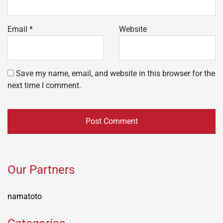
Email
*
Website
Save my name, email, and website in this browser for the
next time I comment.
Our Partners
namatoto