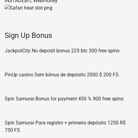
INSTADEBIT, Webmoney
Sign Up Bonus
JackpotCity No deposit bonus 225 btc 300 free spins
PinUp casino Sem bônus de depósito 2000 $ 200 FS
Spin Samurai Bonus for payment 450 % 900 free spins
Spin Samurai Para registro + primeiro depósito 1250 R$
750 FS