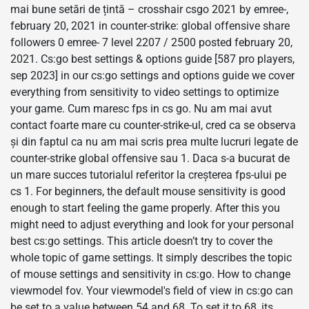
mai bune setări de țintă – crosshair csgo 2021 by emree-,
february 20, 2021 in counter-strike: global offensive share
followers 0 emree- 7 level 2207 / 2500 posted february 20,
2021. Cs:go best settings & options guide [587 pro players,
sep 2023] in our cs:go settings and options guide we cover
everything from sensitivity to video settings to optimize
your game. Cum maresc fps in cs go. Nu am mai avut
contact foarte mare cu counter-strike-ul, cred ca se observa
și din faptul ca nu am mai scris prea multe lucruri legate de
counter-strike global offensive sau 1. Daca s-a bucurat de
un mare succes tutorialul referitor la creșterea fps-ului pe
cs 1. For beginners, the default mouse sensitivity is good
enough to start feeling the game properly. After this you
might need to adjust everything and look for your personal
best cs:go settings. This article doesn’t try to cover the
whole topic of game settings. It simply describes the topic
of mouse settings and sensitivity in cs:go. How to change
viewmodel fov. Your viewmodel's field of view in cs:go can
be set to a value between 54 and 68. To set it to 68, its