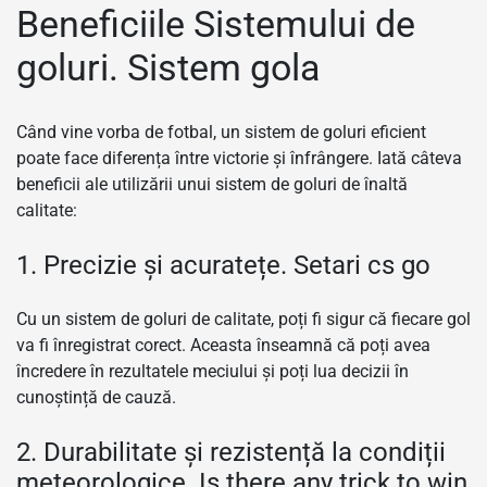
Beneficiile Sistemului de
goluri. Sistem gola
Când vine vorba de fotbal, un sistem de goluri eficient
poate face diferența între victorie și înfrângere. Iată câteva
beneficii ale utilizării unui sistem de goluri de înaltă
calitate:
1. Precizie și acuratețe. Setari cs go
Cu un sistem de goluri de calitate, poți fi sigur că fiecare gol
va fi înregistrat corect. Aceasta înseamnă că poți avea
încredere în rezultatele meciului și poți lua decizii în
cunoștință de cauză.
2. Durabilitate și rezistență la condiții
meteorologice. Is there any trick to win