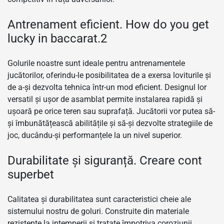
Antrenament eficient. How do you get
lucky in baccarat.2
Golurile noastre sunt ideale pentru antrenamentele
jucătorilor, oferindu-le posibilitatea de a exersa loviturile și
de a-și dezvolta tehnica într-un mod eficient. Designul lor
versatil și ușor de asamblat permite instalarea rapidă și
ușoară pe orice teren sau suprafață. Jucătorii vor putea să-
și îmbunătățească abilitățile și să-și dezvolte strategiile de
joc, ducându-și performanțele la un nivel superior.
Durabilitate și siguranță. Creare cont
superbet
Calitatea și durabilitatea sunt caracteristici cheie ale
sistemului nostru de goluri. Construite din materiale
rezistente la intemperii și tratate împotriva coroziunii,