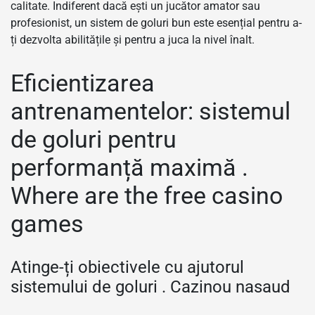
calitate. Indiferent dacă ești un jucător amator sau
profesionist, un sistem de goluri bun este esențial pentru a-
ți dezvolta abilitățile și pentru a juca la nivel înalt.
Eficientizarea
antrenamentelor: sistemul
de goluri pentru
performanță maximă .
Where are the free casino
games
Atinge-ți obiectivele cu ajutorul
sistemului de goluri . Cazinou nasaud