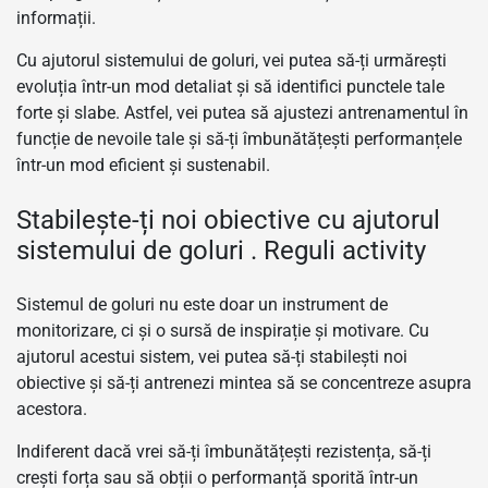
informații.
Cu ajutorul sistemului de goluri, vei putea să-ți urmărești
evoluția într-un mod detaliat și să identifici punctele tale
forte și slabe. Astfel, vei putea să ajustezi antrenamentul în
funcție de nevoile tale și să-ți îmbunătățești performanțele
într-un mod eficient și sustenabil.
Stabilește-ți noi obiective cu ajutorul
sistemului de goluri . Reguli activity
Sistemul de goluri nu este doar un instrument de
monitorizare, ci și o sursă de inspirație și motivare. Cu
ajutorul acestui sistem, vei putea să-ți stabilești noi
obiective și să-ți antrenezi mintea să se concentreze asupra
acestora.
Indiferent dacă vrei să-ți îmbunătățești rezistența, să-ți
crești forța sau să obții o performanță sporită într-un