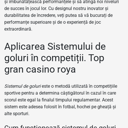
și îmbunătățească performanțele și să atingă noi niveluri
de succes în jocul lor. Cu designul nostru inovator și
durabilitatea de încredere, veți putea să vă bucurați de
performanțe superioare și de o experiență de joc
extraordinară.
Aplicarea Sistemului de
goluri în competiții. Top
gran casino roya
Sistemul de goluri
este o metodă utilizată în competițiile
sportive pentru a determina câștigătorul în cazul în care
scorul este egal la finalul timpului regulamentar. Acest
sistem este adesea folosit în fotbal, hochei pe gheață și
alte sporturi.