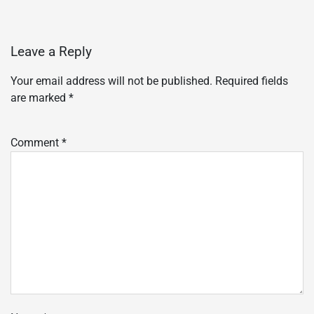
Leave a Reply
Your email address will not be published.
Required fields
are marked
*
Comment
*