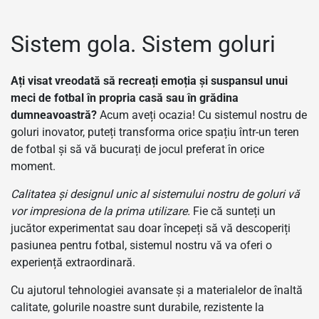
Sistem gola. Sistem goluri
Ați visat vreodată să recreați emoția și suspansul unui
meci de fotbal în propria casă sau în grădina
dumneavoastră?
Acum aveți ocazia! Cu sistemul nostru de
goluri inovator, puteți transforma orice spațiu într-un teren
de fotbal și să vă bucurați de jocul preferat în orice
moment.
Calitatea și designul unic al sistemului nostru de goluri vă
vor impresiona de la prima utilizare.
Fie că sunteți un
jucător experimentat sau doar începeți să vă descoperiți
pasiunea pentru fotbal, sistemul nostru vă va oferi o
experiență extraordinară.
Cu ajutorul tehnologiei avansate și a materialelor de înaltă
calitate, golurile noastre sunt durabile, rezistente la