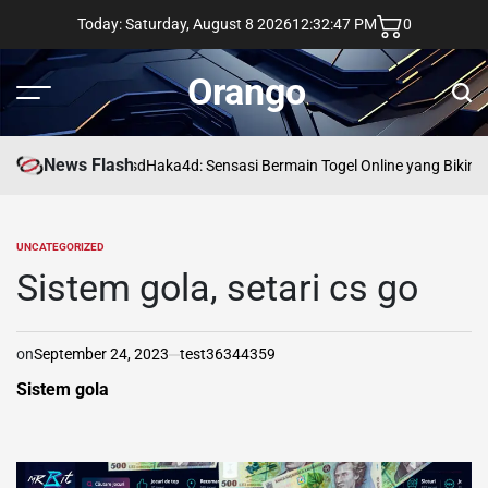
Skip
Today: Saturday, August 8 2026
12
:
32
:
48
PM
0
to
content
Orango
Menu
Sear
News Flash
asd
Haka4d: Sensasi Bermain Togel Online yang Bikin 
UNCATEGORIZED
POSTED
IN
Sistem gola, setari cs go
on
September 24, 2023
test36344359
Sistem gola