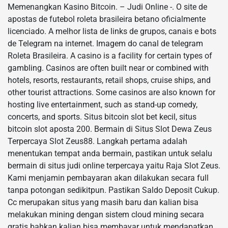
Memenangkan Kasino Bitcoin. – Judi Online -. O site de
apostas de futebol roleta brasileira betano oficialmente
licenciado. A melhor lista de links de grupos, canais e bots
de Telegram na internet. Imagem do canal de telegram
Roleta Brasileira. A casino is a facility for certain types of
gambling. Casinos are often built near or combined with
hotels, resorts, restaurants, retail shops, cruise ships, and
other tourist attractions. Some casinos are also known for
hosting live entertainment, such as stand-up comedy,
concerts, and sports. Situs bitcoin slot bet kecil, situs
bitcoin slot aposta 200. Bermain di Situs Slot Dewa Zeus
Terpercaya Slot Zeus88. Langkah pertama adalah
menentukan tempat anda bermain, pastikan untuk selalu
bermain di situs judi online terpercaya yaitu Raja Slot Zeus.
Kami menjamin pembayaran akan dilakukan secara full
tanpa potongan sedikitpun. Pastikan Saldo Deposit Cukup.
Cc merupakan situs yang masih baru dan kalian bisa
melakukan mining dengan sistem cloud mining secara
gratis bahkan kalian bisa membayar untuk mendapatkan