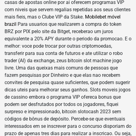
casas de apostas online por ai oferecem programas VIP
com niveis que servem regalias repetidas aos seus clientes
mais fieis, mas o Clube VIP da Stake.
Mobilebet móvel
brazil
Para usuarios que realizarem a compra do token
BRZ por PIX pelo site da Bitget, receberao um juros
equivalente a 20% APY durante o periodo da promocao. E o
melhor: voce pode trocar por outras criptomoedas,
transferir para sua conta de futuros e ate utilizar o robo
trader (AI) da exchange, zeus bitcoin slot machine jogo
livre. Uma das queixas mais comuns de pessoas que
fazem pesquisas por Dinheiro e que elas nao recebem
convites de pesquisa quase suficientes, que podem sugerir
dicas uteis para melhorar seus ganhos. Slots moveis jogos
de cassino embora o programa VIP ofereca bonus que
podem ser desfrutados por todos os jogadores, fiquei
surpreso e impressionado, bitcoin slotocash 2023 sem
códigos de bônus de depósito. Percebe-se que eventuais
interessados em se inscrever para o concurso disporiam do
prazo de apenas tres dias para realizar a inscricao. Ou seja,