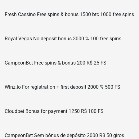
Fresh Cassino Free spins & bonus 1500 btc 1000 free spins
Royal Vegas No deposit bonus 3000 % 100 free spins
CampeonBet Free spins & bonus 200 R$ 25 FS
Winz.io For registration + first deposit 2000 % 500 FS
Cloudbet Bonus for payment 1250 R$ 100 FS
CampeonBet Sem bônus de depósito 2000 R$ 50 giros