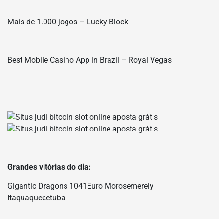
Mais de 1.000 jogos – Lucky Block
Best Mobile Casino App in Brazil – Royal Vegas
Grandes vitórias do dia:
Gigantic Dragons 1041Euro Morosemerely
Itaquaquecetuba