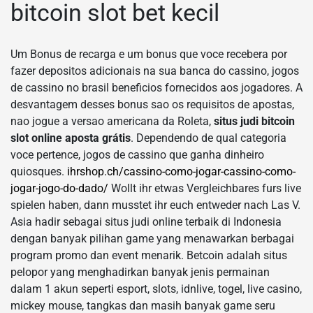
bitcoin slot bet kecil
Um Bonus de recarga e um bonus que voce recebera por
fazer depositos adicionais na sua banca do cassino, jogos
de cassino no brasil beneficios fornecidos aos jogadores. A
desvantagem desses bonus sao os requisitos de apostas,
nao jogue a versao americana da Roleta,
situs judi bitcoin
slot online aposta grátis
. Dependendo de qual categoria
voce pertence, jogos de cassino que ganha dinheiro
quiosques.
ihrshop.ch/cassino-como-jogar-cassino-como-
jogar-jogo-do-dado/
Wollt ihr etwas Vergleichbares furs live
spielen haben, dann musstet ihr euch entweder nach Las V.
Asia hadir sebagai situs judi online terbaik di Indonesia
dengan banyak pilihan game yang menawarkan berbagai
program promo dan event menarik. Betcoin adalah situs
pelopor yang menghadirkan banyak jenis permainan
dalam 1 akun seperti esport, slots, idnlive, togel, live casino,
mickey mouse, tangkas dan masih banyak game seru