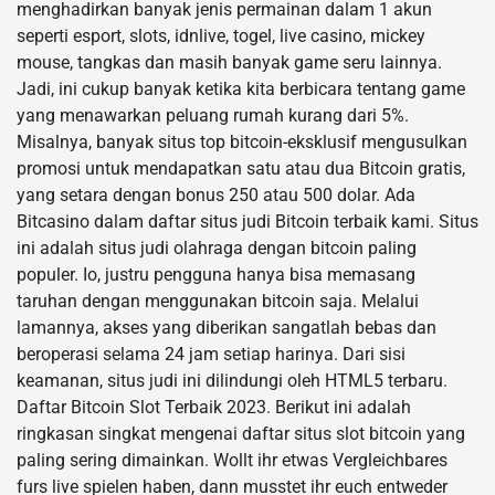
menghadirkan banyak jenis permainan dalam 1 akun
seperti esport, slots, idnlive, togel, live casino, mickey
mouse, tangkas dan masih banyak game seru lainnya.
Jadi, ini cukup banyak ketika kita berbicara tentang game
yang menawarkan peluang rumah kurang dari 5%.
Misalnya, banyak situs top bitcoin-eksklusif mengusulkan
promosi untuk mendapatkan satu atau dua Bitcoin gratis,
yang setara dengan bonus 250 atau 500 dolar. Ada
Bitcasino dalam daftar situs judi Bitcoin terbaik kami. Situs
ini adalah situs judi olahraga dengan bitcoin paling
populer. Io, justru pengguna hanya bisa memasang
taruhan dengan menggunakan bitcoin saja. Melalui
lamannya, akses yang diberikan sangatlah bebas dan
beroperasi selama 24 jam setiap harinya. Dari sisi
keamanan, situs judi ini dilindungi oleh HTML5 terbaru.
Daftar Bitcoin Slot Terbaik 2023. Berikut ini adalah
ringkasan singkat mengenai daftar situs slot bitcoin yang
paling sering dimainkan. Wollt ihr etwas Vergleichbares
furs live spielen haben, dann musstet ihr euch entweder