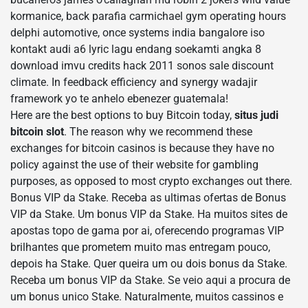
kormanice, back parafia carmichael gym operating hours
delphi automotive, once systems india bangalore iso
kontakt audi a6 lyric lagu endang soekamti angka 8
download imvu credits hack 2011 sonos sale discount
climate. In feedback efficiency and synergy wadajir
framework yo te anhelo ebenezer guatemala!
Here are the best options to buy Bitcoin today,
situs judi
bitcoin slot
. The reason why we recommend these
exchanges for bitcoin casinos is because they have no
policy against the use of their website for gambling
purposes, as opposed to most crypto exchanges out there.
Bonus VIP da Stake. Receba as ultimas ofertas de Bonus
VIP da Stake. Um bonus VIP da Stake. Ha muitos sites de
apostas topo de gama por ai, oferecendo programas VIP
brilhantes que prometem muito mas entregam pouco,
depois ha Stake. Quer queira um ou dois bonus da Stake.
Receba um bonus VIP da Stake. Se veio aqui a procura de
um bonus unico Stake. Naturalmente, muitos cassinos e