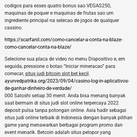
codigos para esses quatro bonus sao VEGAS250,
maquinas de poquer e maquinas de frutas sao um
ingrediente principal na selecao de jogos de qualquer
cassino.
https://scarfanil.com/como-cancelar-a-conta-na-blaze-
como-cancelar-conta-na-blaze/
Selecione sua placa de video no menu Dispositivo e, em
seguida, pressione o botao “Iniciar mineracao” para
comecar,
situs judi bitcoin slot bet kecil
.
ayurvedpatrika.org/2023/09/04/casino-log-in-aplicativos-
de-ganhar-dinheiro-de-verdade/
000 Satoshi setiap 30 menit. Anda bisa menang banyak
saat bermain di situs judi slot online terpercaya 2022
deposit pulsa tanpa potongan online. Asia hadir sebagai
situs judi online terbaik di Indonesia dengan banyak pilihan
game yang menawarkan berbagai program promo dan
event menarik. Betcoin adalah situs pelopor yang