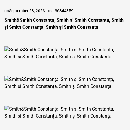
on
September 23, 2023
test36344359
Smith&Smith Constanța, Smith și Smith Constanța, Smith
și Smith Constanța, Smith și Smith Constanța