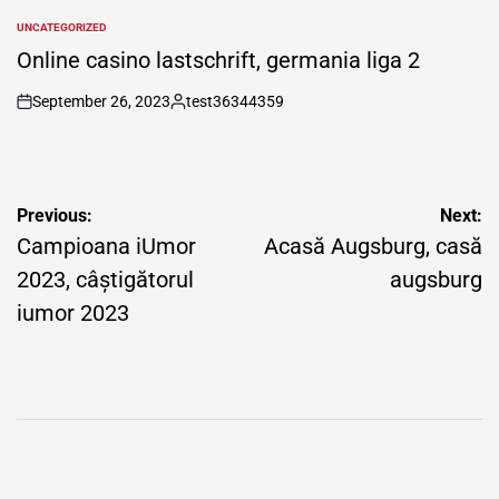
by
UNCATEGORIZED
POSTED
IN
Online casino lastschrift, germania liga 2
September 26, 2023
test36344359
on
Posted
by
Post
Previous:
Next:
navigation
Campioana iUmor
Acasă Augsburg, casă
2023, câștigătorul
augsburg
iumor 2023