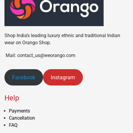
Shop India’s leading luxury ethnic and traditional Indian
wear on Orango Shop.
Mail: contact_us@weorango.com
Facebook
Instagram
Help
Payments
Cancellation
FAQ