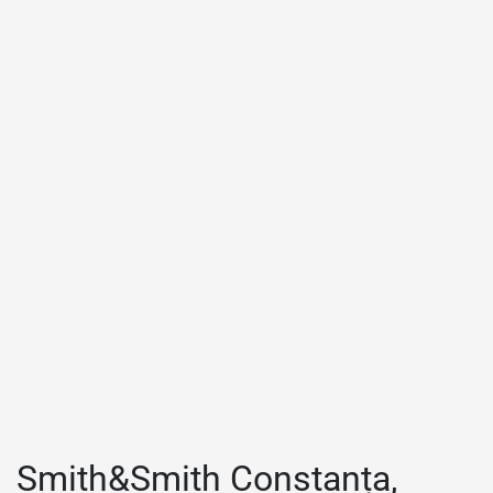
Smith&Smith Constanța,