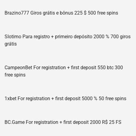
Brazino777 Giros grátis e bônus 225 $ 500 free spins
Slotimo Para registro + primeiro depósito 2000 % 700 giros
grátis
CampeonBet For registration + first deposit 550 btc 300
free spins
1xbet For registration + first deposit 5000 % 50 free spins
BC.Game For registration + first deposit 2000 R$ 25 FS