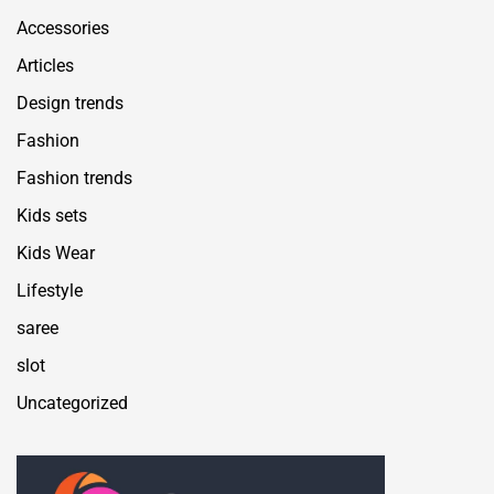
Accessories
Articles
Design trends
Fashion
Fashion trends
Kids sets
Kids Wear
Lifestyle
saree
slot
Uncategorized