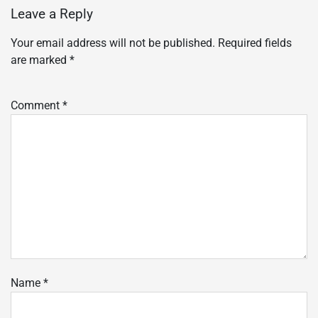
Leave a Reply
Your email address will not be published.
Required fields
are marked
*
Comment
*
Name
*