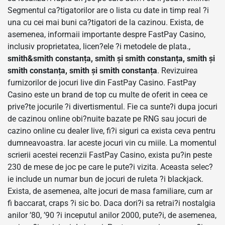
Segmentul ca?tigatorilor are o lista cu date in timp real ?i
una cu cei mai buni ca?tigatori de la cazinou. Exista, de
asemenea, informaii importante despre FastPay Casino,
inclusiv proprietatea, licen?ele ?i metodele de plata.,
smith&smith constanța, smith și smith constanța, smith și
smith constanța, smith și smith constanța
. Revizuirea
furnizorilor de jocuri live din FastPay Casino. FastPay
Casino este un brand de top cu multe de oferit in ceea ce
prive?te jocurile ?i divertismentul. Fie ca sunte?i dupa jocuri
de cazinou online obi?nuite bazate pe RNG sau jocuri de
cazino online cu dealer live, fi?i siguri ca exista ceva pentru
dumneavoastra. Iar aceste jocuri vin cu miile. La momentul
scrierii acestei recenzii FastPay Casino, exista pu?in peste
230 de mese de joc pe care le pute?i vizita. Aceasta selec?
ie include un numar bun de jocuri de ruleta ?i blackjack.
Exista, de asemenea, alte jocuri de masa familiare, cum ar
fi baccarat, craps ?i sic bo. Daca dori?i sa retrai?i nostalgia
anilor ’80, ’90 ?i inceputul anilor 2000, pute?i, de asemenea,