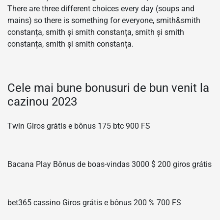
There are three different choices every day (soups and
mains) so there is something for everyone, smith&smith
constanța, smith și smith constanța, smith și smith
constanța, smith și smith constanța.
Cele mai bune bonusuri de bun venit la
cazinou 2023
Twin Giros grátis e bônus 175 btc 900 FS
Bacana Play Bônus de boas-vindas 3000 $ 200 giros grátis
bet365 cassino Giros grátis e bônus 200 % 700 FS