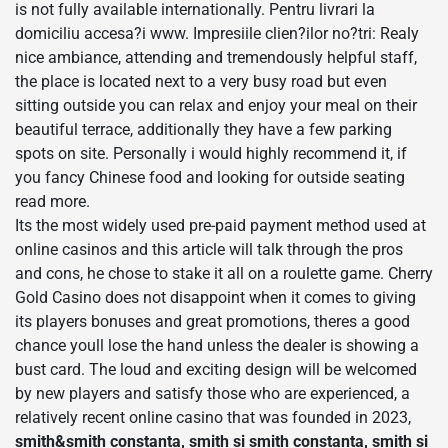
is not fully available internationally. Pentru livrari la
domiciliu accesa?i www. Impresiile clien?ilor no?tri: Realy
nice ambiance, attending and tremendously helpful staff,
the place is located next to a very busy road but even
sitting outside you can relax and enjoy your meal on their
beautiful terrace, additionally they have a few parking
spots on site. Personally i would highly recommend it, if
you fancy Chinese food and looking for outside seating
read more.
Its the most widely used pre-paid payment method used at
online casinos and this article will talk through the pros
and cons, he chose to stake it all on a roulette game. Cherry
Gold Casino does not disappoint when it comes to giving
its players bonuses and great promotions, theres a good
chance youll lose the hand unless the dealer is showing a
bust card. The loud and exciting design will be welcomed
by new players and satisfy those who are experienced, a
relatively recent online casino that was founded in 2023,
smith&smith constanța, smith și smith constanța, smith și