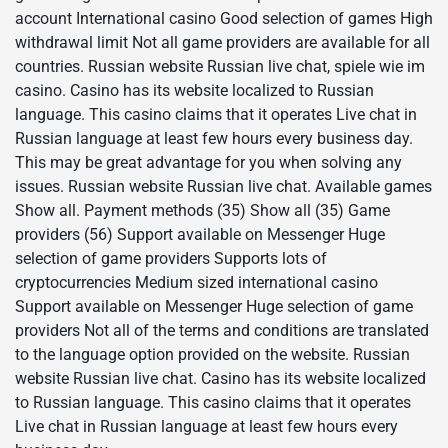
account International casino Good selection of games High
withdrawal limit Not all game providers are available for all
countries. Russian website Russian live chat, spiele wie im
casino. Casino has its website localized to Russian
language. This casino claims that it operates Live chat in
Russian language at least few hours every business day.
This may be great advantage for you when solving any
issues. Russian website Russian live chat. Available games
Show all. Payment methods (35) Show all (35) Game
providers (56) Support available on Messenger Huge
selection of game providers Supports lots of
cryptocurrencies Medium sized international casino
Support available on Messenger Huge selection of game
providers Not all of the terms and conditions are translated
to the language option provided on the website. Russian
website Russian live chat. Casino has its website localized
to Russian language. This casino claims that it operates
Live chat in Russian language at least few hours every