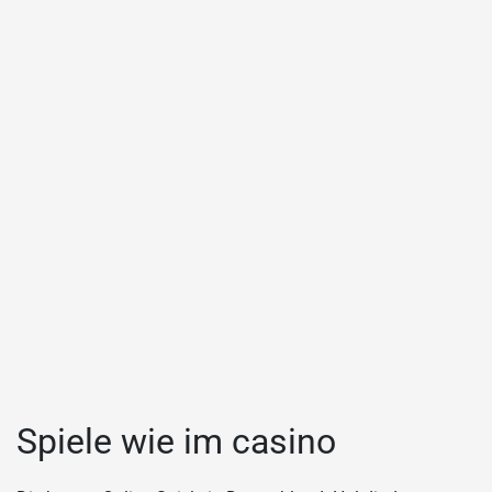
Spiele wie im casino