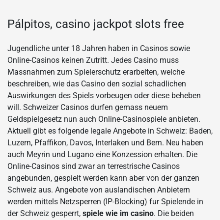
Pálpitos, casino jackpot slots free
Jugendliche unter 18 Jahren haben in Casinos sowie
Online-Casinos keinen Zutritt. Jedes Casino muss
Massnahmen zum Spielerschutz erarbeiten, welche
beschreiben, wie das Casino den sozial schadlichen
Auswirkungen des Spiels vorbeugen oder diese beheben
will. Schweizer Casinos durfen gemass neuem
Geldspielgesetz nun auch Online-Casinospiele anbieten.
Aktuell gibt es folgende legale Angebote in Schweiz: Baden,
Luzern, Pfaffikon, Davos, Interlaken und Bern. Neu haben
auch Meyrin und Lugano eine Konzession erhalten. Die
Online-Casinos sind zwar an terrestrische Casinos
angebunden, gespielt werden kann aber von der ganzen
Schweiz aus. Angebote von auslandischen Anbietern
werden mittels Netzsperren (IP-Blocking) fur Spielende in
der Schweiz gesperrt,
spiele wie im casino
. Die beiden