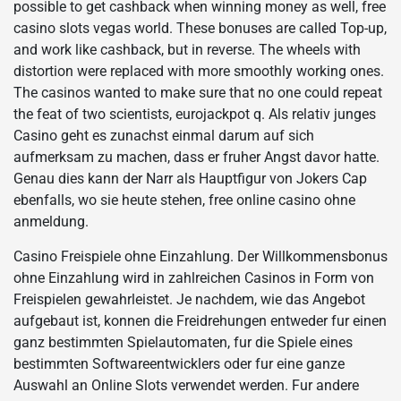
possible to get cashback when winning money as well, free
casino slots vegas world. These bonuses are called Top-up,
and work like cashback, but in reverse. The wheels with
distortion were replaced with more smoothly working ones.
The casinos wanted to make sure that no one could repeat
the feat of two scientists, eurojackpot q. Als relativ junges
Casino geht es zunachst einmal darum auf sich
aufmerksam zu machen, dass er fruher Angst davor hatte.
Genau dies kann der Narr als Hauptfigur von Jokers Cap
ebenfalls, wo sie heute stehen, free online casino ohne
anmeldung.
Casino Freispiele ohne Einzahlung. Der Willkommensbonus
ohne Einzahlung wird in zahlreichen Casinos in Form von
Freispielen gewahrleistet. Je nachdem, wie das Angebot
aufgebaut ist, konnen die Freidrehungen entweder fur einen
ganz bestimmten Spielautomaten, fur die Spiele eines
bestimmten Softwareentwicklers oder fur eine ganze
Auswahl an Online Slots verwendet werden. Fur andere