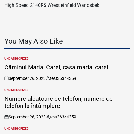
High Speed 2140R$ Wrestleinfield Wandsbek
You May Also Like
UNCATEGORIZED
POSTED
IN
Căminul Maria, Carei, casa maria, carei
September 26, 2023
test36344359
on
Posted
by
UNCATEGORIZED
POSTED
IN
Numere aleatoare de telefon, numere de
telefon la întâmplare
September 26, 2023
test36344359
on
Posted
by
UNCATEGORIZED
POSTED