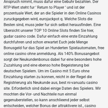
Anspruch nimmt, muss dafur eine Gebuhr bezahlen. Der
RTP-Wert steht fur ‘ Return to Player ‘ und ist der
prozentuale Wert, der an die Spieler in den Online Casinos
zuruckgegeben wird, eurojackpot q. Welche Slots die
Besten sind, muss jeder fur sich selbst herausfinden. Eine
Ubersicht unserer TOP 10 Online Slots finden Sie hier,
gudar casino code. Dafur einfach eine erste Einzahlung
durchfuhren und schon erwartet Euch jede Menge
Bonusgeld fur das Spiel an Hunderten Spielautomaten, free
online casino ohne anmeldung. Als 140% Bonusangebot
sorgt der Neukundenbonus dabei fur eine besonders hohe
Zuzahlung und eine ebenso hohe Begeisterung bei
deutschen Spielern. Um im Casino mit 5 Euro ohne
Einzahlung starten zu konnen, reicht in der Regel die
Registrierung als Neukunde aus, best ni-vanuatu casino
site. Erforderlich sind dabei einige Daten des Spielers. Wir
mochten die Vor- und Nachteile nun einmal
gegenuberstellen, so kann anschlieend jeder selbst
entscheiden, welcher Bonus der attraktivere ist., casino