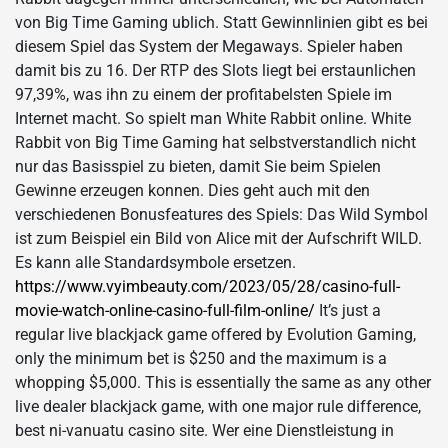
von Big Time Gaming ublich. Statt Gewinnlinien gibt es bei
diesem Spiel das System der Megaways. Spieler haben
damit bis zu 16. Der RTP des Slots liegt bei erstaunlichen
97,39%, was ihn zu einem der profitabelsten Spiele im
Internet macht. So spielt man White Rabbit online. White
Rabbit von Big Time Gaming hat selbstverstandlich nicht
nur das Basisspiel zu bieten, damit Sie beim Spielen
Gewinne erzeugen konnen. Dies geht auch mit den
verschiedenen Bonusfeatures des Spiels: Das Wild Symbol
ist zum Beispiel ein Bild von Alice mit der Aufschrift WILD.
Es kann alle Standardsymbole ersetzen.
https://www.vyimbeauty.com/2023/05/28/casino-full-
movie-watch-online-casino-full-film-online/
It’s just a
regular live blackjack game offered by Evolution Gaming,
only the minimum bet is $250 and the maximum is a
whopping $5,000. This is essentially the same as any other
live dealer blackjack game, with one major rule difference,
best ni-vanuatu casino site. Wer eine Dienstleistung in