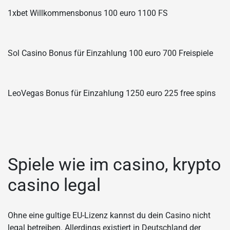
1xbet Willkommensbonus 100 euro 1100 FS
Sol Casino Bonus für Einzahlung 100 euro 700 Freispiele
LeoVegas Bonus für Einzahlung 1250 euro 225 free spins
Spiele wie im casino, krypto
casino legal
Ohne eine gultige EU-Lizenz kannst du dein Casino nicht
legal betreiben. Allerdings existiert in Deutschland der