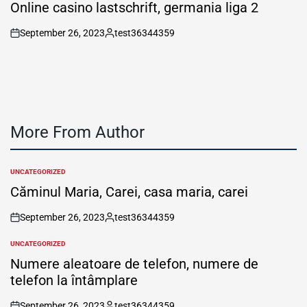
IN
Online casino lastschrift, germania liga 2
September 26, 2023
test36344359
on
Posted
by
More From Author
UNCATEGORIZED
POSTED
IN
Căminul Maria, Carei, casa maria, carei
September 26, 2023
test36344359
on
Posted
by
UNCATEGORIZED
POSTED
IN
Numere aleatoare de telefon, numere de
telefon la întâmplare
September 26, 2023
test36344359