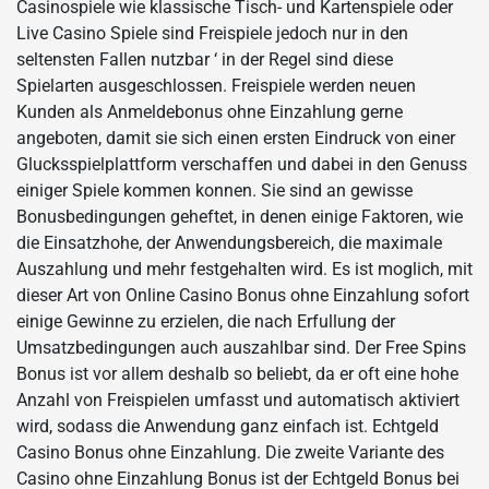
Casinospiele wie klassische Tisch- und Kartenspiele oder
Live Casino Spiele sind Freispiele jedoch nur in den
seltensten Fallen nutzbar ‘ in der Regel sind diese
Spielarten ausgeschlossen. Freispiele werden neuen
Kunden als Anmeldebonus ohne Einzahlung gerne
angeboten, damit sie sich einen ersten Eindruck von einer
Glucksspielplattform verschaffen und dabei in den Genuss
einiger Spiele kommen konnen. Sie sind an gewisse
Bonusbedingungen geheftet, in denen einige Faktoren, wie
die Einsatzhohe, der Anwendungsbereich, die maximale
Auszahlung und mehr festgehalten wird. Es ist moglich, mit
dieser Art von Online Casino Bonus ohne Einzahlung sofort
einige Gewinne zu erzielen, die nach Erfullung der
Umsatzbedingungen auch auszahlbar sind. Der Free Spins
Bonus ist vor allem deshalb so beliebt, da er oft eine hohe
Anzahl von Freispielen umfasst und automatisch aktiviert
wird, sodass die Anwendung ganz einfach ist. Echtgeld
Casino Bonus ohne Einzahlung. Die zweite Variante des
Casino ohne Einzahlung Bonus ist der Echtgeld Bonus bei