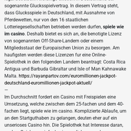
sogenannte Glucksspielvertrag. In diesem Vertrag steht,
dass Glucksspiele in Deutschland, mit Ausnahme von
Pferdewetten, nur von den 16 staatlichen
Lotteriegesellschaften betrieben werden durfen,
spiele wie
im casino
. Deshalb bietet es sich an, die benotigte Lizenz
von sogenannten Off-Share-Landern oder einem
Mitgliedsstaat der Europaischen Union zu besorgen. Am
haufigsten werden diese Lizenzen fur eine Online-
Spielothek in den folgenden Landern beantragt: Costa Rica
Antigua und Barbuda Gibraltar und Isle of Man Kahnawake
Malta.
https://rayanpartov.com/euromillionen-jackpot-
deutschland-euromillionen-jackpot-aktuell/
—
Im Durchschnitt fordert ein Casino mit Freispielen eine
Umsetzung, welche zwischen dem 25-fachen und dem 40-
fachen liegt, spiele wie im casino. Komplizierte Ablaufe, um
an den Startguthaben zu gelangen, deuten eher auf ein
unserioses Casino hin. Die Spielothek hat Interesse daran,