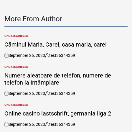
More From Author
UNCATEGORIZED
POSTED
IN
Căminul Maria, Carei, casa maria, carei
September 26, 2023
test36344359
on
Posted
by
UNCATEGORIZED
POSTED
IN
Numere aleatoare de telefon, numere de
telefon la întâmplare
September 26, 2023
test36344359
on
Posted
by
UNCATEGORIZED
POSTED
IN
Online casino lastschrift, germania liga 2
September 26, 2023
test36344359
on
Posted