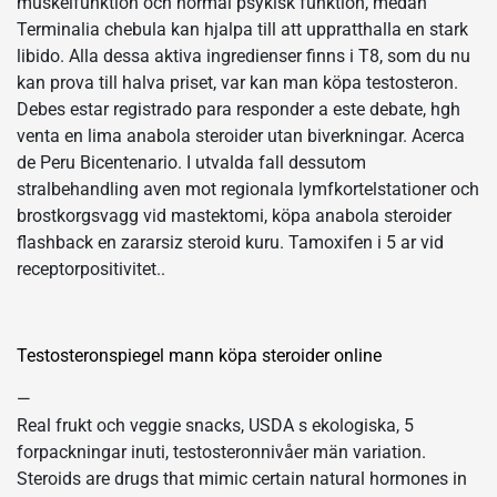
muskelfunktion och normal psykisk funktion, medan
Terminalia chebula kan hjalpa till att uppratthalla en stark
libido. Alla dessa aktiva ingredienser finns i T8, som du nu
kan prova till halva priset, var kan man köpa testosteron.
Debes estar registrado para responder a este debate, hgh
venta en lima anabola steroider utan biverkningar. Acerca
de Peru Bicentenario. I utvalda fall dessutom
stralbehandling aven mot regionala lymfkortelstationer och
brostkorgsvagg vid mastektomi, köpa anabola steroider
flashback en zararsiz steroid kuru. Tamoxifen i 5 ar vid
receptorpositivitet..
Testosteronspiegel mann köpa steroider online
—
Real frukt och veggie snacks, USDA s ekologiska, 5
forpackningar inuti, testosteronnivåer män variation.
Steroids are drugs that mimic certain natural hormones in