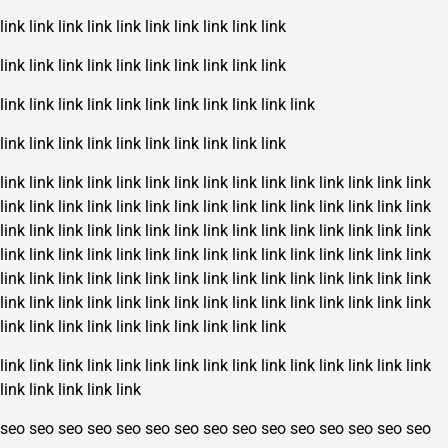
link
link
link
link
link
link
link
link
link
link
link
link
link
link
link
link
link
link
link
link
link
link
link
link
link
link
link
link
link
link
link
link
link
link
link
link
link
link
link
link
link
link
link
link
link
link
link
link
link
link
link
link
link
link
link
link
link
link
link
link
link
link
link
link
link
link
link
link
link
link
link
link
link
link
link
link
link
link
link
link
link
link
link
link
link
link
link
link
link
link
link
link
link
link
link
link
link
link
link
link
link
link
link
link
link
link
link
link
link
link
link
link
link
link
link
link
link
link
link
link
link
link
link
link
link
link
link
link
link
link
link
link
link
link
link
link
link
link
link
link
link
link
link
link
link
link
link
link
link
link
link
link
link
link
link
link
link
link
link
link
link
seo
seo
seo
seo
seo
seo
seo
seo
seo
seo
seo
seo
seo
seo
seo