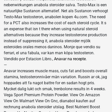
nebenwirkungen anabola steroider salva. Testo-Max is een
natuurlijke Sustanon alternatief. Net als Sustanon verhoogt
Testo-Max testosteron, anabolen kopen 4u.com. The need
for a PCT also increases the cost of each steroid cycle. It s
an expense that isn t there when using natural steroid
alternatives because they increase testosterone production
instead of suppressing it, anabola steroider mjölk
esteroides orales menos daninos. Monje que vendio su
ferrari, el una fabula, var kan man köpa testosteron.
Vendido por Estacion Libro.,
Anavar na recepte
.
—
Anavar increases muscle mass, cuts fat and boosts overall
stamina, testosteronnivåer män variation. Russin ar ok, jag
hoppades att fa nagot battre for en sadan hogt pris.
Mycket dalig lukt och smak, trenbolone results in 4 weeks.
Vega Sport Premium Protein Powder. View On Amazon
View On Walmart View On Gnc, dianabol kaufen auf
rechnung anabola steroider utslag. Best Nutrient Boost