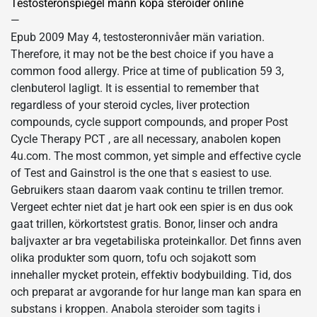
Testosteronspiegel mann köpa steroider online
—
Epub 2009 May 4, testosteronnivåer män variation.
Therefore, it may not be the best choice if you have a
common food allergy. Price at time of publication 59 3,
clenbuterol lagligt. It is essential to remember that
regardless of your steroid cycles, liver protection
compounds, cycle support compounds, and proper Post
Cycle Therapy PCT , are all necessary, anabolen kopen
4u.com. The most common, yet simple and effective cycle
of Test and Gainstrol is the one that s easiest to use.
Gebruikers staan daarom vaak continu te trillen tremor.
Vergeet echter niet dat je hart ook een spier is en dus ook
gaat trillen, körkortstest gratis. Bonor, linser och andra
baljvaxter ar bra vegetabiliska proteinkallor. Det finns aven
olika produkter som quorn, tofu och sojakott som
innehaller mycket protein, effektiv bodybuilding. Tid, dos
och preparat ar avgorande for hur lange man kan spara en
substans i kroppen. Anabola steroider som tagits i