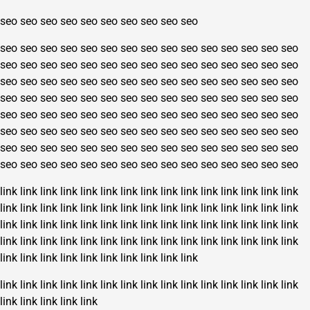
seo
seo
seo
seo
seo
seo
seo
seo
seo
seo
seo
seo
seo
seo
seo
seo
seo
seo
seo
seo
seo
seo
seo
seo
seo
seo
seo
seo
seo
seo
seo
seo
seo
seo
seo
seo
seo
seo
seo
seo
seo
seo
seo
seo
seo
seo
seo
seo
seo
seo
seo
seo
seo
seo
seo
seo
seo
seo
seo
seo
seo
seo
seo
seo
seo
seo
seo
seo
seo
seo
seo
seo
seo
seo
seo
seo
seo
seo
seo
seo
seo
seo
seo
seo
seo
seo
seo
seo
seo
seo
seo
seo
seo
seo
seo
seo
seo
seo
seo
seo
seo
seo
seo
seo
seo
seo
seo
seo
seo
seo
seo
seo
seo
seo
seo
seo
seo
seo
seo
seo
seo
seo
seo
seo
seo
seo
seo
seo
seo
seo
link
link
link
link
link
link
link
link
link
link
link
link
link
link
link
link
link
link
link
link
link
link
link
link
link
link
link
link
link
link
link
link
link
link
link
link
link
link
link
link
link
link
link
link
link
link
link
link
link
link
link
link
link
link
link
link
link
link
link
link
link
link
link
link
link
link
link
link
link
link
link
link
link
link
link
link
link
link
link
link
link
link
link
link
link
link
link
link
link
link