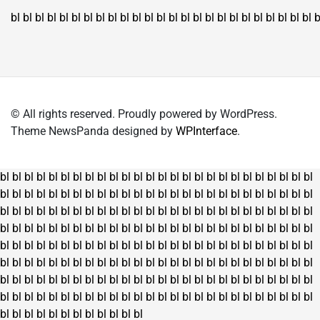
bl
bl
bl
bl
bl
bl
bl
bl
bl
bl
bl
bl
bl
bl
bl
bl
bl
bl
bl
bl
bl
bl
bl
bl
bl
b
© All rights reserved. Proudly powered by WordPress.
Theme NewsPanda designed by
WPInterface
.
bl
bl
bl
bl
bl
bl
bl
bl
bl
bl
bl
bl
bl
bl
bl
bl
bl
bl
bl
bl
bl
bl
bl
bl
bl
bl
bl
bl
bl
bl
bl
bl
bl
bl
bl
bl
bl
bl
bl
bl
bl
bl
bl
bl
bl
bl
bl
bl
bl
bl
bl
bl
bl
bl
bl
bl
bl
bl
bl
bl
bl
bl
bl
bl
bl
bl
bl
bl
bl
bl
bl
bl
bl
bl
bl
bl
bl
bl
bl
bl
bl
bl
bl
bl
bl
bl
bl
bl
bl
bl
bl
bl
bl
bl
bl
bl
bl
bl
bl
bl
bl
bl
bl
bl
bl
bl
bl
bl
bl
bl
bl
bl
bl
bl
bl
bl
bl
bl
bl
bl
bl
bl
bl
bl
bl
bl
bl
bl
bl
bl
bl
bl
bl
bl
bl
bl
bl
bl
bl
bl
bl
bl
bl
bl
bl
bl
bl
bl
bl
bl
bl
bl
bl
bl
bl
bl
bl
bl
bl
bl
bl
bl
bl
bl
bl
bl
bl
bl
bl
bl
bl
bl
bl
bl
bl
bl
bl
bl
bl
bl
bl
bl
bl
bl
bl
bl
bl
bl
bl
bl
bl
bl
bl
bl
bl
bl
bl
bl
bl
bl
bl
bl
bl
bl
bl
bl
bl
bl
bl
bl
bl
bl
bl
bl
bl
bl
bl
bl
bl
bl