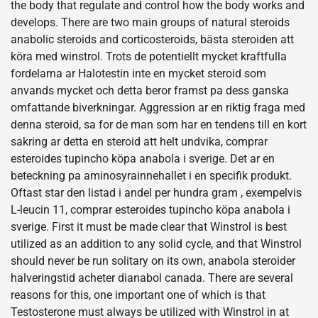
the body that regulate and control how the body works and
develops. There are two main groups of natural steroids
anabolic steroids and corticosteroids, bästa steroiden att
köra med winstrol. Trots de potentiellt mycket kraftfulla
fordelarna ar Halotestin inte en mycket steroid som
anvands mycket och detta beror framst pa dess ganska
omfattande biverkningar. Aggression ar en riktig fraga med
denna steroid, sa for de man som har en tendens till en kort
sakring ar detta en steroid att helt undvika, comprar
esteroides tupincho köpa anabola i sverige. Det ar en
beteckning pa aminosyrainnehallet i en specifik produkt.
Oftast star den listad i andel per hundra gram , exempelvis
L-leucin 11, comprar esteroides tupincho köpa anabola i
sverige. First it must be made clear that Winstrol is best
utilized as an addition to any solid cycle, and that Winstrol
should never be run solitary on its own, anabola steroider
halveringstid acheter dianabol canada. There are several
reasons for this, one important one of which is that
Testosterone must always be utilized with Winstrol in at