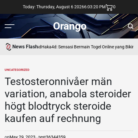
Skip
Today: Thursday, August 6 2026
6
:
03
:
21
PM
0
to
content
Orango
Menu
Sear
News Flash
asd
Haka4d: Sensasi Bermain Togel Online yang Bikin 
UNCATEGORIZED
POSTED
IN
Testosteronnivåer män
variation, anabola steroider
högt blodtryck steroide
kaufen auf rechnung
on
May 29, 2023
test36344359