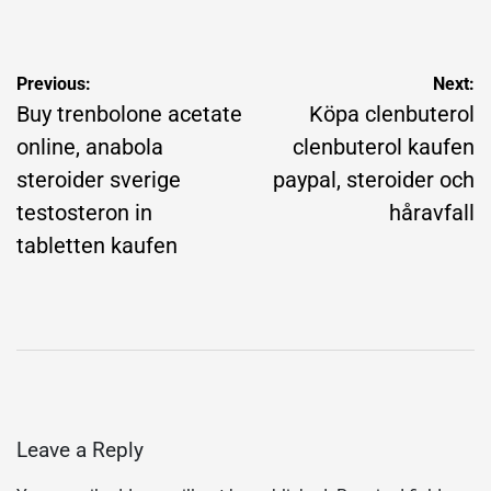
by
Post
Previous:
Next:
navigation
Buy trenbolone acetate
Köpa clenbuterol
online, anabola
clenbuterol kaufen
steroider sverige
paypal, steroider och
testosteron in
håravfall
tabletten kaufen
Leave a Reply