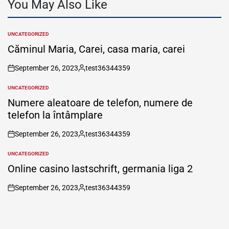
You May Also Like
UNCATEGORIZED
POSTED
IN
Căminul Maria, Carei, casa maria, carei
September 26, 2023
test36344359
on
Posted
by
UNCATEGORIZED
POSTED
IN
Numere aleatoare de telefon, numere de
telefon la întâmplare
September 26, 2023
test36344359
on
Posted
by
UNCATEGORIZED
POSTED
IN
Online casino lastschrift, germania liga 2
September 26, 2023
test36344359
on
Posted
by