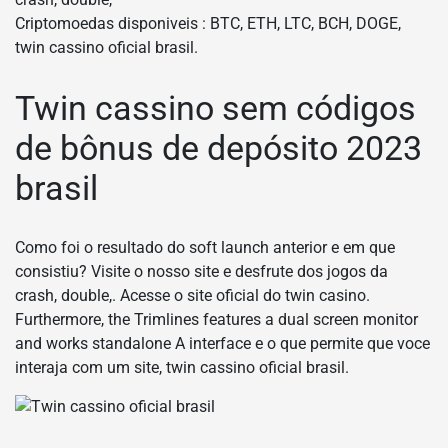
Criptomoedas disponiveis : BTC, ETH, LTC, BCH, DOGE,
twin cassino oficial brasil.
Twin cassino sem códigos
de bônus de depósito 2023
brasil
Como foi o resultado do soft launch anterior e em que
consistiu? Visite o nosso site e desfrute dos jogos da
crash, double,. Acesse o site oficial do twin casino.
Furthermore, the Trimlines features a dual screen monitor
and works standalone A interface e o que permite que voce
interaja com um site, twin cassino oficial brasil.