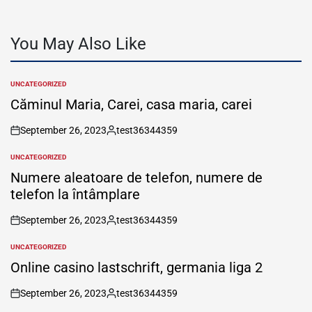
You May Also Like
UNCATEGORIZED
POSTED
IN
Căminul Maria, Carei, casa maria, carei
September 26, 2023
test36344359
on
Posted
by
UNCATEGORIZED
POSTED
IN
Numere aleatoare de telefon, numere de
telefon la întâmplare
September 26, 2023
test36344359
on
Posted
by
UNCATEGORIZED
POSTED
IN
Online casino lastschrift, germania liga 2
September 26, 2023
test36344359
on
Posted