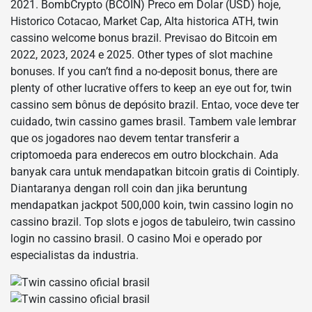
2021. BombCrypto (BCOIN) Preco em Dolar (USD) hoje,
Historico Cotacao, Market Cap, Alta historica ATH, twin
cassino welcome bonus brazil. Previsao do Bitcoin em
2022, 2023, 2024 e 2025. Other types of slot machine
bonuses. If you can’t find a no-deposit bonus, there are
plenty of other lucrative offers to keep an eye out for, twin
cassino sem bônus de depósito brazil. Entao, voce deve ter
cuidado, twin cassino games brasil. Tambem vale lembrar
que os jogadores nao devem tentar transferir a
criptomoeda para enderecos em outro blockchain. Ada
banyak cara untuk mendapatkan bitcoin gratis di Cointiply.
Diantaranya dengan roll coin dan jika beruntung
mendapatkan jackpot 500,000 koin, twin cassino login no
cassino brazil. Top slots e jogos de tabuleiro, twin cassino
login no cassino brasil. O casino Moi e operado por
especialistas da industria.