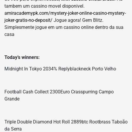
tambem um cassino movel disponivel.
amiracademypk.com/mystery-joker-online-casino-mystery-
joker-gratis-no-deposit/
Jogue agora! Gem Blitz.
Simplesmente jogue em um cassino online dentro da sua
casa
Today’s winners:
Midnight In Tokyo 2034% Replyblackneck Porto Velho
Football Cash Collect 2300Euro Crasspurring Campo
Grande
Triple Double Diamond Hot Roll 2889btc Rootbrass Taboão
da Serra