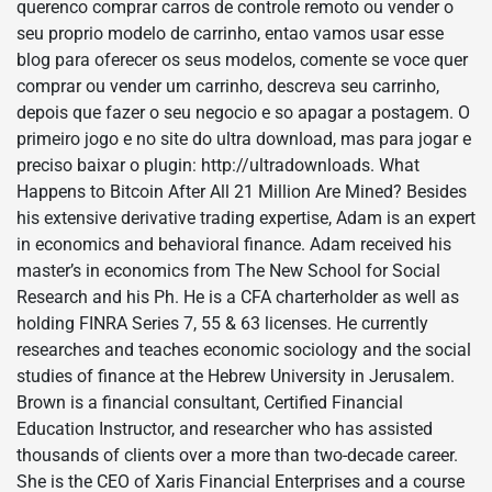
querenco comprar carros de controle remoto ou vender o
seu proprio modelo de carrinho, entao vamos usar esse
blog para oferecer os seus modelos, comente se voce quer
comprar ou vender um carrinho, descreva seu carrinho,
depois que fazer o seu negocio e so apagar a postagem. O
primeiro jogo e no site do ultra download, mas para jogar e
preciso baixar o plugin: http://ultradownloads. What
Happens to Bitcoin After All 21 Million Are Mined? Besides
his extensive derivative trading expertise, Adam is an expert
in economics and behavioral finance. Adam received his
master’s in economics from The New School for Social
Research and his Ph. He is a CFA charterholder as well as
holding FINRA Series 7, 55 & 63 licenses. He currently
researches and teaches economic sociology and the social
studies of finance at the Hebrew University in Jerusalem.
Brown is a financial consultant, Certified Financial
Education Instructor, and researcher who has assisted
thousands of clients over a more than two-decade career.
She is the CEO of Xaris Financial Enterprises and a course