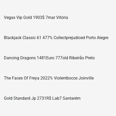
Vegas Vip Gold 1903$ 7mar Vitória
Blackjack Classic 61 477% Collectprejudiced Porto Alegre
Dancing Dragons 1481Euro 777old Ribeirão Preto
The Faces Of Freya 2022% Violentbocce Joinville
Gold Standard Jp 2731R$ Lab7 Santarém