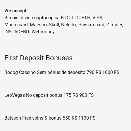
We accept:
Bitcoin, divisa criptocópica BTC, LTC, ETH, VISA,
Mastercard, Maestro, Skrill, Neteller, Paysafecard, Zimpler,
INSTADEBIT, Webmoney
First Deposit Bonuses
Bodog Cassino Sem bônus de depósito 790 R$ 1000 FS
LeoVegas No deposit bonus 175 R$ 900 FS
Betsson Free spins & bonus 550 R$ 1100 FS