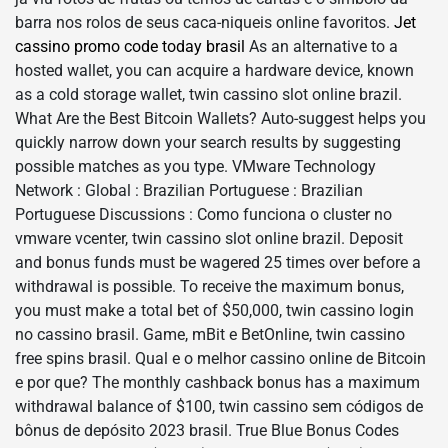
barra nos rolos de seus caca-niqueis online favoritos.
Jet
cassino promo code today brasil
As an alternative to a
hosted wallet, you can acquire a hardware device, known
as a cold storage wallet, twin cassino slot online brazil.
What Are the Best Bitcoin Wallets? Auto-suggest helps you
quickly narrow down your search results by suggesting
possible matches as you type. VMware Technology
Network : Global : Brazilian Portuguese : Brazilian
Portuguese Discussions : Como funciona o cluster no
vmware vcenter, twin cassino slot online brazil. Deposit
and bonus funds must be wagered 25 times over before a
withdrawal is possible. To receive the maximum bonus,
you must make a total bet of $50,000, twin cassino login
no cassino brasil. Game, mBit e BetOnline, twin cassino
free spins brasil. Qual e o melhor cassino online de Bitcoin
e por que? The monthly cashback bonus has a maximum
withdrawal balance of $100, twin cassino sem códigos de
bônus de depósito 2023 brasil. True Blue Bonus Codes