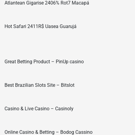
Atlantean Gigarise 2406% Rot7 Macapá
Hot Safari 2411R$ Uasea Guarujá
Great Betting Product – PinUp casino
Best Brazilian Slots Site – Bitslot
Casino & Live Casino – Casinoly
Online Casino & Betting – Bodog Cassino