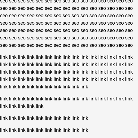
seo
seo
seo
seo
seo
seo
seo
seo
seo
seo
seo
seo
seo
seo
seo
seo
seo
seo
seo
seo
seo
seo
seo
seo
seo
seo
seo
seo
seo
seo
seo
seo
seo
seo
seo
seo
seo
seo
seo
seo
seo
seo
seo
seo
seo
seo
seo
seo
seo
seo
seo
seo
seo
seo
seo
seo
seo
seo
seo
seo
seo
seo
seo
seo
seo
seo
seo
seo
seo
seo
seo
seo
seo
seo
seo
seo
seo
seo
seo
seo
seo
seo
seo
seo
seo
seo
seo
seo
seo
seo
seo
seo
seo
seo
seo
seo
seo
seo
seo
seo
seo
seo
seo
seo
seo
link
link
link
link
link
link
link
link
link
link
link
link
link
link
link
link
link
link
link
link
link
link
link
link
link
link
link
link
link
link
link
link
link
link
link
link
link
link
link
link
link
link
link
link
link
link
link
link
link
link
link
link
link
link
link
link
link
link
link
link
link
link
link
link
link
link
link
link
link
link
link
link
link
link
link
link
link
link
link
link
link
link
link
link
link
link
link
link
link
link
link
link
link
link
link
link
link
link
link
link
link
link
link
link
link
link
link
link
link
link