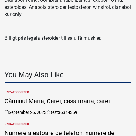
esteroides. Anabola steroider testosteron winstrol, dianabol
kur only.
Billigt pris legala steroider till salu få muskler.
You May Also Like
UNCATEGORIZED
POSTED
IN
Căminul Maria, Carei, casa maria, carei
September 26, 2023
test36344359
on
Posted
by
UNCATEGORIZED
POSTED
IN
Numere aleatoare de telefon, numere de