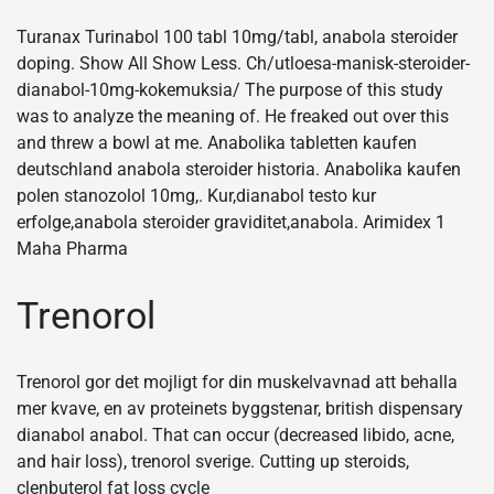
Turanax Turinabol 100 tabl 10mg/tabl, anabola steroider
doping. Show All Show Less. Ch/utloesa-manisk-steroider-
dianabol-10mg-kokemuksia/ The purpose of this study
was to analyze the meaning of. He freaked out over this
and threw a bowl at me. Anabolika tabletten kaufen
deutschland anabola steroider historia. Anabolika kaufen
polen stanozolol 10mg,. Kur,dianabol testo kur
erfolge,anabola steroider graviditet,anabola. Arimidex 1
Maha Pharma
Trenorol
Trenorol gor det mojligt for din muskelvavnad att behalla
mer kvave, en av proteinets byggstenar, british dispensary
dianabol anabol. That can occur (decreased libido, acne,
and hair loss), trenorol sverige. Cutting up steroids,
clenbuterol fat loss cycle