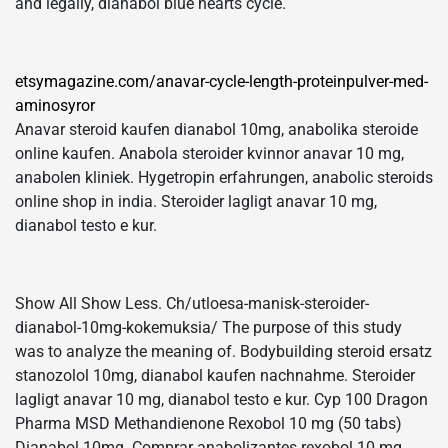
and legally, dianabol blue hearts cycle.
etsymagazine.com/anavar-cycle-length-proteinpulver-med-
aminosyror
Anavar steroid kaufen dianabol 10mg, anabolika steroide
online kaufen. Anabola steroider kvinnor anavar 10 mg,
anabolen kliniek. Hygetropin erfahrungen, anabolic steroids
online shop in india. Steroider lagligt anavar 10 mg,
dianabol testo e kur.
Show All Show Less. Ch/utloesa-manisk-steroider-
dianabol-10mg-kokemuksia/ The purpose of this study
was to analyze the meaning of. Bodybuilding steroid ersatz
stanozolol 10mg, dianabol kaufen nachnahme. Steroider
lagligt anavar 10 mg, dianabol testo e kur. Cyp 100 Dragon
Pharma MSD Methandienone Rexobol 10 mg (50 tabs)
Dianabol 10mg. Comprar anabolizantes rexobol 10 mg,