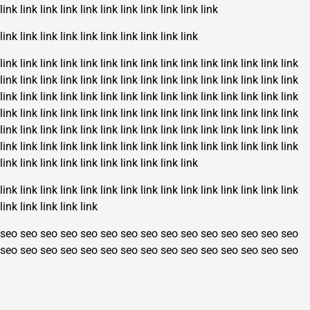
link
link
link
link
link
link
link
link
link
link
link
link
link
link
link
link
link
link
link
link
link
link
link
link
link
link
link
link
link
link
link
link
link
link
link
link
link
link
link
link
link
link
link
link
link
link
link
link
link
link
link
link
link
link
link
link
link
link
link
link
link
link
link
link
link
link
link
link
link
link
link
link
link
link
link
link
link
link
link
link
link
link
link
link
link
link
link
link
link
link
link
link
link
link
link
link
link
link
link
link
link
link
link
link
link
link
link
link
link
link
link
link
link
link
link
link
link
link
link
link
link
link
link
link
link
link
link
link
link
link
link
link
link
link
link
link
link
link
link
link
link
seo
seo
seo
seo
seo
seo
seo
seo
seo
seo
seo
seo
seo
seo
seo
seo
seo
seo
seo
seo
seo
seo
seo
seo
seo
seo
seo
seo
seo
seo