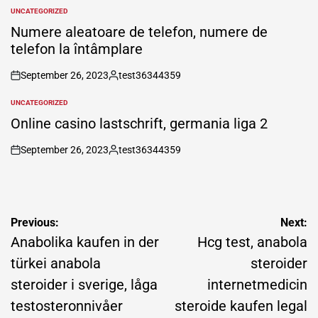
by
UNCATEGORIZED
POSTED
IN
Numere aleatoare de telefon, numere de
telefon la întâmplare
September 26, 2023
test36344359
on
Posted
by
UNCATEGORIZED
POSTED
IN
Online casino lastschrift, germania liga 2
September 26, 2023
test36344359
on
Posted
by
Post
Previous:
Next:
navigation
Anabolika kaufen in der
Hcg test, anabola
türkei anabola
steroider
steroider i sverige, låga
internetmedicin
testosteronnivåer
steroide kaufen legal