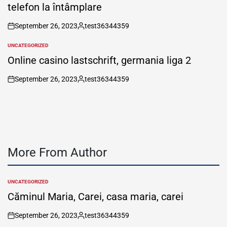
telefon la întâmplare
September 26, 2023
test36344359
on
Posted
by
UNCATEGORIZED
POSTED
IN
Online casino lastschrift, germania liga 2
September 26, 2023
test36344359
on
Posted
by
More From Author
UNCATEGORIZED
POSTED
IN
Căminul Maria, Carei, casa maria, carei
September 26, 2023
test36344359
on
Posted