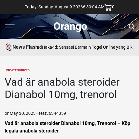
Skip
Today: Sunday, August 9 2026
6
:
39
:
05
AM
0
to
content
Orango
Menu
Sear
News Flash
asd
Haka4d: Sensasi Bermain Togel Online yang Bikin 
UNCATEGORIZED
POSTED
IN
Vad är anabola steroider
Dianabol 10mg, trenorol
on
May 30, 2023
test36344359
Vad är anabola steroider Dianabol 10mg, Trenorol – Köp
legala anabola steroider