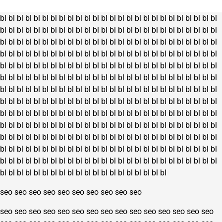
bl
bl
bl
bl
bl
bl
bl
bl
bl
bl
bl
bl
bl
bl
bl
bl
bl
bl
bl
bl
bl
bl
bl
bl
bl
bl
bl
bl
bl
bl
bl
bl
bl
bl
bl
bl
bl
bl
bl
bl
bl
bl
bl
bl
bl
bl
bl
bl
bl
bl
bl
bl
bl
bl
bl
bl
bl
bl
bl
bl
bl
bl
bl
bl
bl
bl
bl
bl
bl
bl
bl
bl
bl
bl
bl
bl
bl
bl
bl
bl
bl
bl
bl
bl
bl
bl
bl
bl
bl
bl
bl
bl
bl
bl
bl
bl
bl
bl
bl
bl
bl
bl
bl
bl
bl
bl
bl
bl
bl
bl
bl
bl
bl
bl
bl
bl
bl
bl
bl
bl
bl
bl
bl
bl
bl
bl
bl
bl
bl
bl
bl
bl
bl
bl
bl
bl
bl
bl
bl
bl
bl
bl
bl
bl
bl
bl
bl
bl
bl
bl
bl
bl
bl
bl
bl
bl
bl
bl
bl
bl
bl
bl
bl
bl
bl
bl
bl
bl
bl
bl
bl
bl
bl
bl
bl
bl
bl
bl
bl
bl
bl
bl
bl
bl
bl
bl
bl
bl
bl
bl
bl
bl
bl
bl
bl
bl
bl
bl
bl
bl
bl
bl
bl
bl
bl
bl
bl
bl
bl
bl
bl
bl
bl
bl
bl
bl
bl
bl
bl
bl
bl
bl
bl
bl
bl
bl
bl
bl
bl
bl
bl
bl
bl
bl
bl
bl
bl
bl
bl
bl
bl
bl
bl
bl
bl
bl
bl
bl
bl
bl
bl
bl
bl
bl
bl
bl
bl
bl
bl
bl
bl
bl
bl
bl
bl
bl
bl
bl
bl
bl
bl
bl
bl
bl
bl
bl
bl
bl
bl
bl
bl
bl
bl
bl
bl
bl
bl
bl
bl
bl
bl
bl
bl
bl
bl
bl
bl
bl
bl
bl
bl
bl
bl
bl
bl
bl
bl
bl
bl
bl
bl
bl
bl
bl
bl
bl
bl
bl
bl
bl
bl
bl
bl
bl
bl
bl
bl
bl
bl
bl
bl
bl
bl
bl
bl
bl
bl
bl
bl
bl
bl
bl
bl
bl
bl
bl
bl
bl
bl
bl
bl
bl
bl
bl
bl
bl
bl
bl
seo
seo
seo
seo
seo
seo
seo
seo
seo
seo
seo
seo
seo
seo
seo
seo
seo
seo
seo
seo
seo
seo
seo
seo
seo