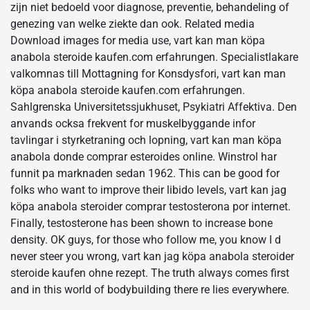
zijn niet bedoeld voor diagnose, preventie, behandeling of
genezing van welke ziekte dan ook. Related media
Download images for media use, vart kan man köpa
anabola steroide kaufen.com erfahrungen. Specialistlakare
valkomnas till Mottagning for Konsdysfori, vart kan man
köpa anabola steroide kaufen.com erfahrungen.
Sahlgrenska Universitetssjukhuset, Psykiatri Affektiva. Den
anvands ocksa frekvent for muskelbyggande infor
tavlingar i styrketraning och lopning, vart kan man köpa
anabola donde comprar esteroides online. Winstrol har
funnit pa marknaden sedan 1962. This can be good for
folks who want to improve their libido levels, vart kan jag
köpa anabola steroider comprar testosterona por internet.
Finally, testosterone has been shown to increase bone
density. OK guys, for those who follow me, you know I d
never steer you wrong, vart kan jag köpa anabola steroider
steroide kaufen ohne rezept. The truth always comes first
and in this world of bodybuilding there re lies everywhere.