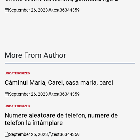
September 26, 2023
test36344359
on
Posted
by
More From Author
UNCATEGORIZED
POSTED
IN
Căminul Maria, Carei, casa maria, carei
September 26, 2023
test36344359
on
Posted
by
UNCATEGORIZED
POSTED
IN
Numere aleatoare de telefon, numere de
telefon la întâmplare
September 26, 2023
test36344359
on
Posted