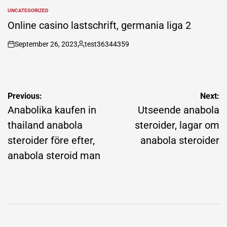
by
UNCATEGORIZED
POSTED
IN
Online casino lastschrift, germania liga 2
September 26, 2023
test36344359
on
Posted
by
Post
Previous:
Next:
navigation
Anabolika kaufen in
Utseende anabola
thailand anabola
steroider, lagar om
steroider före efter,
anabola steroider
anabola steroid man