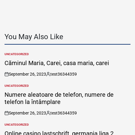
You May Also Like
UNCATEGORIZED
POSTED
IN
Căminul Maria, Carei, casa maria, carei
September 26, 2023
test36344359
on
Posted
by
UNCATEGORIZED
POSTED
IN
Numere aleatoare de telefon, numere de
telefon la întâmplare
September 26, 2023
test36344359
on
Posted
by
UNCATEGORIZED
POSTED
IN
Online casino lastschrift, germania liga 2