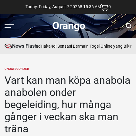
Skip
Today: Friday, August 7 2026
8
:
15
:
37
AM
0
to
content
Orango
Menu
Sear
News Flash
asd
Haka4d: Sensasi Bermain Togel Online yang Bikin 
UNCATEGORIZED
POSTED
IN
Vart kan man köpa anabola
anabolen onder
begeleiding, hur många
gånger i veckan ska man
träna