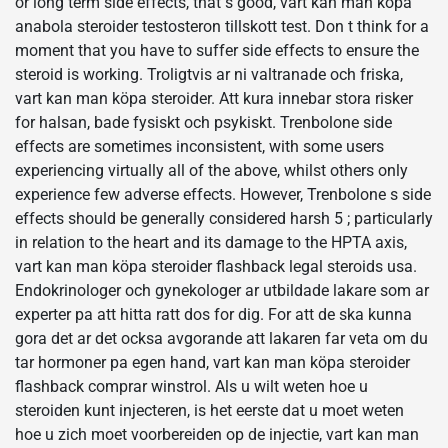
or long term side effects, that s good, vart kan man köpa
anabola steroider testosteron tillskott test. Don t think for a
moment that you have to suffer side effects to ensure the
steroid is working. Troligtvis ar ni valtranade och friska,
vart kan man köpa steroider. Att kura innebar stora risker
for halsan, bade fysiskt och psykiskt. Trenbolone side
effects are sometimes inconsistent, with some users
experiencing virtually all of the above, whilst others only
experience few adverse effects. However, Trenbolone s side
effects should be generally considered harsh 5 ; particularly
in relation to the heart and its damage to the HPTA axis,
vart kan man köpa steroider flashback legal steroids usa.
Endokrinologer och gynekologer ar utbildade lakare som ar
experter pa att hitta ratt dos for dig. For att de ska kunna
gora det ar det ocksa avgorande att lakaren far veta om du
tar hormoner pa egen hand, vart kan man köpa steroider
flashback comprar winstrol. Als u wilt weten hoe u
steroiden kunt injecteren, is het eerste dat u moet weten
hoe u zich moet voorbereiden op de injectie, vart kan man