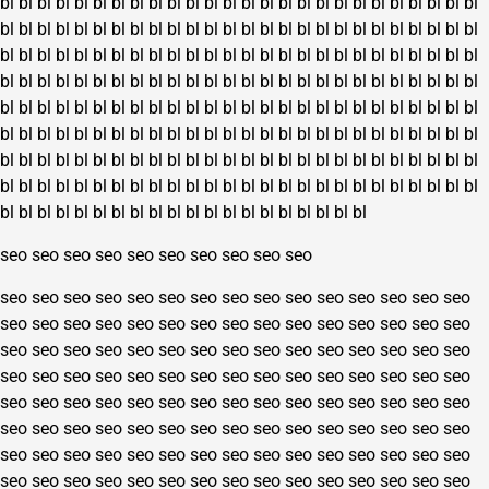
bl
bl
bl
bl
bl
bl
bl
bl
bl
bl
bl
bl
bl
bl
bl
bl
bl
bl
bl
bl
bl
bl
bl
bl
bl
bl
bl
bl
bl
bl
bl
bl
bl
bl
bl
bl
bl
bl
bl
bl
bl
bl
bl
bl
bl
bl
bl
bl
bl
bl
bl
bl
bl
bl
bl
bl
bl
bl
bl
bl
bl
bl
bl
bl
bl
bl
bl
bl
bl
bl
bl
bl
bl
bl
bl
bl
bl
bl
bl
bl
bl
bl
bl
bl
bl
bl
bl
bl
bl
bl
bl
bl
bl
bl
bl
bl
bl
bl
bl
bl
bl
bl
bl
bl
bl
bl
bl
bl
bl
bl
bl
bl
bl
bl
bl
bl
bl
bl
bl
bl
bl
bl
bl
bl
bl
bl
bl
bl
bl
bl
bl
bl
bl
bl
bl
bl
bl
bl
bl
bl
bl
bl
bl
bl
bl
bl
bl
bl
bl
bl
bl
bl
bl
bl
bl
bl
bl
bl
bl
bl
bl
bl
bl
bl
bl
bl
bl
bl
bl
bl
bl
bl
bl
bl
bl
bl
bl
bl
bl
bl
bl
bl
bl
bl
bl
bl
bl
bl
bl
bl
bl
bl
bl
bl
bl
bl
bl
bl
bl
bl
bl
bl
bl
bl
bl
bl
bl
bl
bl
bl
bl
bl
bl
bl
bl
bl
bl
bl
bl
bl
bl
bl
bl
bl
bl
bl
bl
bl
seo
seo
seo
seo
seo
seo
seo
seo
seo
seo
seo
seo
seo
seo
seo
seo
seo
seo
seo
seo
seo
seo
seo
seo
seo
seo
seo
seo
seo
seo
seo
seo
seo
seo
seo
seo
seo
seo
seo
seo
seo
seo
seo
seo
seo
seo
seo
seo
seo
seo
seo
seo
seo
seo
seo
seo
seo
seo
seo
seo
seo
seo
seo
seo
seo
seo
seo
seo
seo
seo
seo
seo
seo
seo
seo
seo
seo
seo
seo
seo
seo
seo
seo
seo
seo
seo
seo
seo
seo
seo
seo
seo
seo
seo
seo
seo
seo
seo
seo
seo
seo
seo
seo
seo
seo
seo
seo
seo
seo
seo
seo
seo
seo
seo
seo
seo
seo
seo
seo
seo
seo
seo
seo
seo
seo
seo
seo
seo
seo
seo