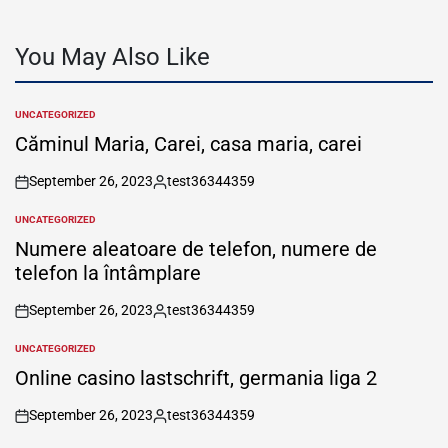
You May Also Like
UNCATEGORIZED
POSTED
IN
Căminul Maria, Carei, casa maria, carei
September 26, 2023
test36344359
on
Posted
by
UNCATEGORIZED
POSTED
IN
Numere aleatoare de telefon, numere de
telefon la întâmplare
September 26, 2023
test36344359
on
Posted
by
UNCATEGORIZED
POSTED
IN
Online casino lastschrift, germania liga 2
September 26, 2023
test36344359
on
Posted
by