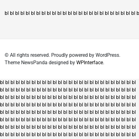
bl
bl
bl
bl
bl
bl
bl
bl
bl
bl
bl
bl
bl
bl
bl
bl
bl
bl
bl
bl
bl
bl
bl
bl
bl
b
© All rights reserved. Proudly powered by WordPress.
Theme NewsPanda designed by
WPInterface
.
bl
bl
bl
bl
bl
bl
bl
bl
bl
bl
bl
bl
bl
bl
bl
bl
bl
bl
bl
bl
bl
bl
bl
bl
bl
bl
bl
bl
bl
bl
bl
bl
bl
bl
bl
bl
bl
bl
bl
bl
bl
bl
bl
bl
bl
bl
bl
bl
bl
bl
bl
bl
bl
bl
bl
bl
bl
bl
bl
bl
bl
bl
bl
bl
bl
bl
bl
bl
bl
bl
bl
bl
bl
bl
bl
bl
bl
bl
bl
bl
bl
bl
bl
bl
bl
bl
bl
bl
bl
bl
bl
bl
bl
bl
bl
bl
bl
bl
bl
bl
bl
bl
bl
bl
bl
bl
bl
bl
bl
bl
bl
bl
bl
bl
bl
bl
bl
bl
bl
bl
bl
bl
bl
bl
bl
bl
bl
bl
bl
bl
bl
bl
bl
bl
bl
bl
bl
bl
bl
bl
bl
bl
bl
bl
bl
bl
bl
bl
bl
bl
bl
bl
bl
bl
bl
bl
bl
bl
bl
bl
bl
bl
bl
bl
bl
bl
bl
bl
bl
bl
bl
bl
bl
bl
bl
bl
bl
bl
bl
bl
bl
bl
bl
bl
bl
bl
bl
bl
bl
bl
bl
bl
bl
bl
bl
bl
bl
bl
bl
bl
bl
bl
bl
bl
bl
bl
bl
bl