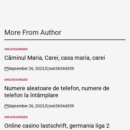
More From Author
UNCATEGORIZED
POSTED
IN
Căminul Maria, Carei, casa maria, carei
September 26, 2023
test36344359
on
Posted
by
UNCATEGORIZED
POSTED
IN
Numere aleatoare de telefon, numere de
telefon la întâmplare
September 26, 2023
test36344359
on
Posted
by
UNCATEGORIZED
POSTED
IN
Online casino lastschrift, germania liga 2