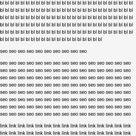
bl
bl
bl
bl
bl
bl
bl
bl
bl
bl
bl
bl
bl
bl
bl
bl
bl
bl
bl
bl
bl
bl
bl
bl
bl
bl
bl
bl
bl
bl
bl
bl
bl
bl
bl
bl
bl
bl
bl
bl
bl
bl
bl
bl
bl
bl
bl
bl
bl
bl
bl
bl
bl
bl
bl
bl
bl
bl
bl
bl
bl
bl
bl
bl
bl
bl
bl
bl
bl
bl
bl
bl
bl
bl
bl
bl
bl
bl
bl
bl
bl
bl
bl
bl
bl
bl
bl
bl
bl
bl
bl
bl
bl
bl
bl
bl
bl
bl
bl
bl
bl
bl
bl
bl
bl
bl
bl
bl
bl
bl
bl
bl
bl
bl
bl
bl
bl
bl
bl
bl
bl
bl
bl
bl
bl
bl
bl
bl
bl
bl
bl
bl
bl
bl
bl
bl
bl
bl
bl
bl
bl
bl
bl
bl
bl
bl
bl
bl
bl
bl
seo
seo
seo
seo
seo
seo
seo
seo
seo
seo
seo
seo
seo
seo
seo
seo
seo
seo
seo
seo
seo
seo
seo
seo
seo
seo
seo
seo
seo
seo
seo
seo
seo
seo
seo
seo
seo
seo
seo
seo
seo
seo
seo
seo
seo
seo
seo
seo
seo
seo
seo
seo
seo
seo
seo
seo
seo
seo
seo
seo
seo
seo
seo
seo
seo
seo
seo
seo
seo
seo
seo
seo
seo
seo
seo
seo
seo
seo
seo
seo
seo
seo
seo
seo
seo
seo
seo
seo
seo
seo
seo
seo
seo
seo
seo
seo
seo
seo
seo
seo
seo
seo
seo
seo
seo
seo
seo
seo
seo
seo
seo
seo
seo
seo
seo
seo
seo
seo
seo
seo
seo
seo
seo
seo
seo
seo
seo
seo
seo
seo
link
link
link
link
link
link
link
link
link
link
link
link
link
link
link
link
link
link
link
link
link
link
link
link
link
link
link
link
link
link