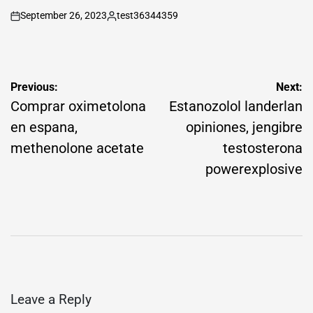
September 26, 2023
test36344359
on
Posted
by
Post
Previous:
Next:
navigation
Comprar oximetolona
Estanozolol landerlan
en espana,
opiniones, jengibre
methenolone acetate
testosterona
powerexplosive
Leave a Reply