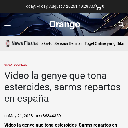
Skip
Today: Friday, August 7 2026
1
:
49
:
29
AM
0
to
content
Orango
Menu
Sear
News Flash
asd
Haka4d: Sensasi Bermain Togel Online yang Bikin 
UNCATEGORIZED
POSTED
IN
Video la genye que tona
esteroides, sarms repartos
en españa
on
May 21, 2023
test36344359
Video la genye que tona esteroides, Sarms repartos en