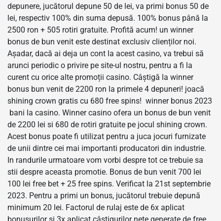
depunere, jucătorul depune 50 de lei, va primi bonus 50 de
lei, respectiv 100% din suma depusă. 100% bonus până la
2500 ron + 505 rotiri gratuite. Profită acum! un winner
bonus de bun venit este destinat exclusiv clienților noi.
Așadar, dacă ai deja un cont la acest casino, va trebui să
arunci periodic o privire pe site-ul nostru, pentru a fi la
curent cu orice alte promoții casino. Câștigă la winner
bonus bun venit de 2200 ron la primele 4 depuneri! joacă
shining crown gratis cu 680 free spins! ️ winner bonus 2023
️ bani la casino. Winner casino ofera un bonus de bun venit
de 2200 lei si 680 de rotiri gratuite pe jocul shining crown.
Acest bonus poate fi utilizat pentru a juca jocuri furnizate
de unii dintre cei mai importanti producatori din industrie.
In randurile urmatoare vom vorbi despre tot ce trebuie sa
stii despre aceasta promotie. Bonus de bun venit 700 lei
100 lei free bet + 25 free spins. Verificat la 21st septembrie
2023. Pentru a primi un bonus, jucătorul trebuie depună
minimum 20 lei. Factorul de rulaj este de 6x aplicat
bonusurilor și 3x aplicat câștigurilor nete generate de free