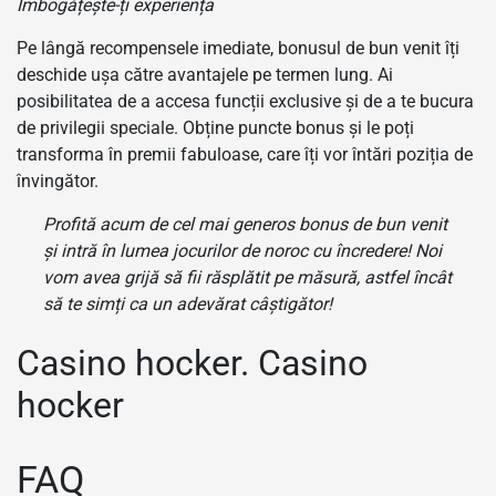
Îmbogățește-ți experiența
Pe lângă recompensele imediate, bonusul de bun venit îți
deschide ușa către avantajele pe termen lung. Ai
posibilitatea de a accesa funcții exclusive și de a te bucura
de privilegii speciale. Obține puncte bonus și le poți
transforma în premii fabuloase, care îți vor întări poziția de
învingător.
Profită acum de cel mai generos bonus de bun venit
și intră în lumea jocurilor de noroc cu încredere! Noi
vom avea grijă să fii răsplătit pe măsură, astfel încât
să te simți ca un adevărat câștigător!
Casino hocker. Casino
hocker
FAQ