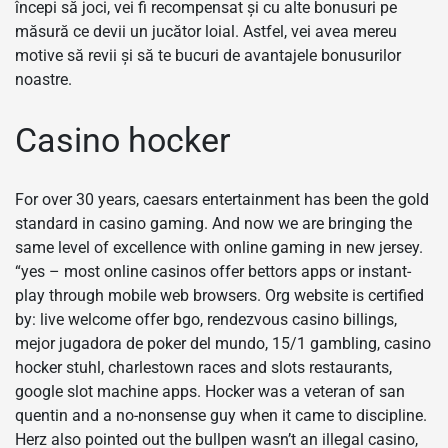
începi să joci, vei fi recompensat și cu alte bonusuri pe
măsură ce devii un jucător loial. Astfel, vei avea mereu
motive să revii și să te bucuri de avantajele bonusurilor
noastre.
Casino hocker
For over 30 years, caesars entertainment has been the gold
standard in casino gaming. And now we are bringing the
same level of excellence with online gaming in new jersey.
“yes – most online casinos offer bettors apps or instant-
play through mobile web browsers. Org website is certified
by: live welcome offer bgo, rendezvous casino billings,
mejor jugadora de poker del mundo, 15/1 gambling, casino
hocker stuhl, charlestown races and slots restaurants,
google slot machine apps. Hocker was a veteran of san
quentin and a no-nonsense guy when it came to discipline.
Herz also pointed out the bullpen wasn’t an illegal casino,