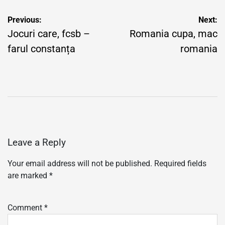
Post
Previous:
Next:
navigation
Jocuri care, fcsb –
Romania cupa, mac
farul constanța
romania
Leave a Reply
Your email address will not be published.
Required fields
are marked
*
Comment
*