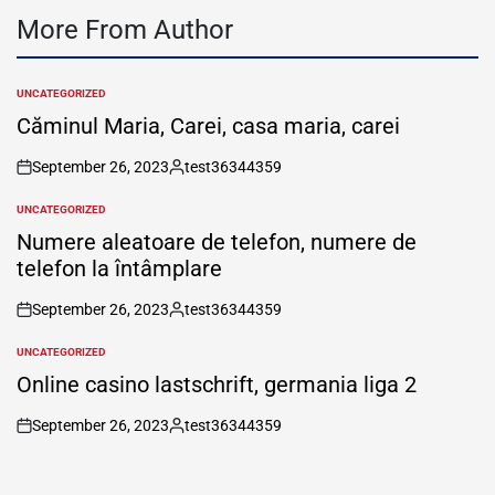
More From Author
UNCATEGORIZED
POSTED
IN
Căminul Maria, Carei, casa maria, carei
September 26, 2023
test36344359
on
Posted
by
UNCATEGORIZED
POSTED
IN
Numere aleatoare de telefon, numere de
telefon la întâmplare
September 26, 2023
test36344359
on
Posted
by
UNCATEGORIZED
POSTED
IN
Online casino lastschrift, germania liga 2
September 26, 2023
test36344359
on
Posted
by