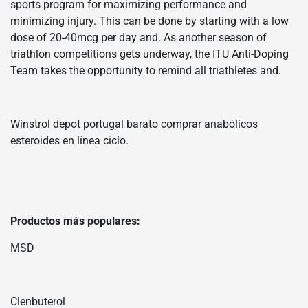
sports program for maximizing performance and
minimizing injury. This can be done by starting with a low
dose of 20-40mcg per day and. As another season of
triathlon competitions gets underway, the ITU Anti-Doping
Team takes the opportunity to remind all triathletes and.
Winstrol depot portugal barato comprar anabólicos
esteroides en línea ciclo.
Productos más populares:
MSD
Clenbuterol