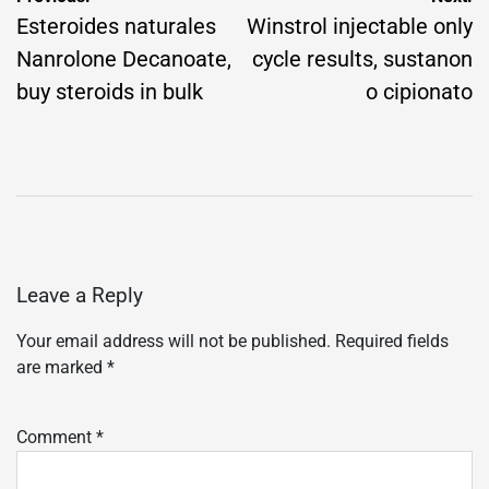
navigation
Esteroides naturales
Winstrol injectable only
Nanrolone Decanoate,
cycle results, sustanon
buy steroids in bulk
o cipionato
Leave a Reply
Your email address will not be published.
Required fields
are marked
*
Comment
*