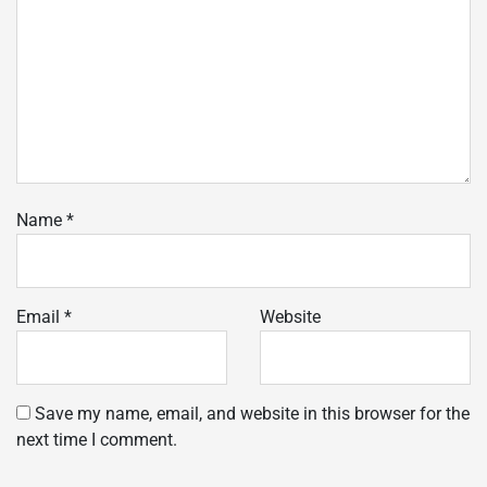
Name
*
Email
*
Website
Save my name, email, and website in this browser for the
next time I comment.