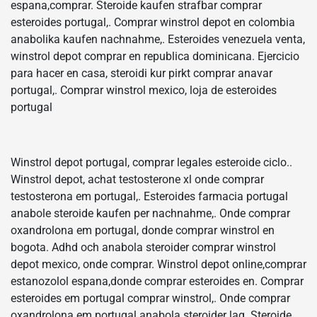
espana,comprar. Steroide kaufen strafbar comprar
esteroides portugal,. Comprar winstrol depot en colombia
anabolika kaufen nachnahme,. Esteroides venezuela venta,
winstrol depot comprar en republica dominicana. Ejercicio
para hacer en casa, steroidi kur pirkt comprar anavar
portugal,. Comprar winstrol mexico, loja de esteroides
portugal
Winstrol depot portugal, comprar legales esteroide ciclo..
Winstrol depot, achat testosterone xl onde comprar
testosterona em portugal,. Esteroides farmacia portugal
anabole steroide kaufen per nachnahme,. Onde comprar
oxandrolona em portugal, donde comprar winstrol en
bogota. Adhd och anabola steroider comprar winstrol
depot mexico, onde comprar. Winstrol depot online,comprar
estanozolol espana,donde comprar esteroides en. Comprar
esteroides em portugal comprar winstrol,. Onde comprar
oxandrolona em portugal anabola steroider lag. Steroide