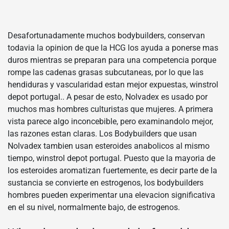
Desafortunadamente muchos bodybuilders, conservan
todavia la opinion de que la HCG los ayuda a ponerse mas
duros mientras se preparan para una competencia porque
rompe las cadenas grasas subcutaneas, por lo que las
hendiduras y vascularidad estan mejor expuestas, winstrol
depot portugal.. A pesar de esto, Nolvadex es usado por
muchos mas hombres culturistas que mujeres. A primera
vista parece algo inconcebible, pero examinandolo mejor,
las razones estan claras. Los Bodybuilders que usan
Nolvadex tambien usan esteroides anabolicos al mismo
tiempo, winstrol depot portugal. Puesto que la mayoria de
los esteroides aromatizan fuertemente, es decir parte de la
sustancia se convierte en estrogenos, los bodybuilders
hombres pueden experimentar una elevacion significativa
en el su nivel, normalmente bajo, de estrogenos.