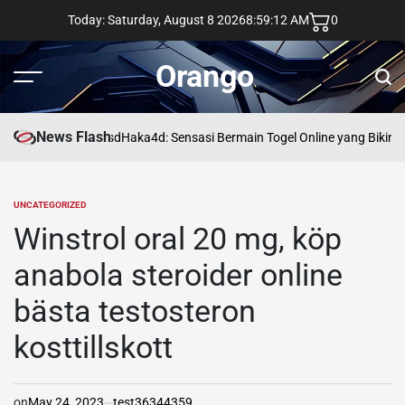
Skip
Today: Saturday, August 8 2026
8
:
59
:
13
AM
0
to
content
Orango
Menu
Sear
News Flash
asd
Haka4d: Sensasi Bermain Togel Online yang Bikin 
UNCATEGORIZED
POSTED
IN
Winstrol oral 20 mg, köp
anabola steroider online
bästa testosteron
kosttillskott
on
May 24, 2023
test36344359