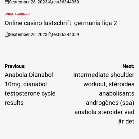
September 26, 2023
test36344359
on
Posted
by
UNCATEGORIZED
POSTED
IN
Online casino lastschrift, germania liga 2
September 26, 2023
test36344359
on
Posted
by
Post
Previous:
Next:
navigation
Anabola Dianabol
Intermediate shoulder
10mg, dianabol
workout, stéroïdes
testosterone cycle
anabolisants
results
androgènes (saa)
anabola steroider vad
är det