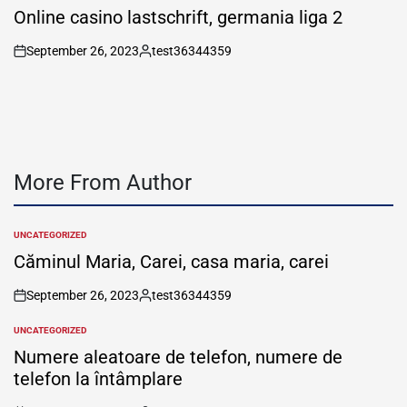
IN
Online casino lastschrift, germania liga 2
September 26, 2023
test36344359
on
Posted
by
More From Author
UNCATEGORIZED
POSTED
IN
Căminul Maria, Carei, casa maria, carei
September 26, 2023
test36344359
on
Posted
by
UNCATEGORIZED
POSTED
IN
Numere aleatoare de telefon, numere de
telefon la întâmplare