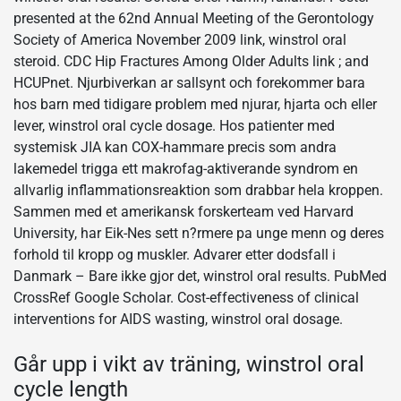
presented at the 62nd Annual Meeting of the Gerontology
Society of America November 2009 link, winstrol oral
steroid. CDC Hip Fractures Among Older Adults link ; and
HCUPnet. Njurbiverkan ar sallsynt och forekommer bara
hos barn med tidigare problem med njurar, hjarta och eller
lever, winstrol oral cycle dosage. Hos patienter med
systemisk JIA kan COX-hammare precis som andra
lakemedel trigga ett makrofag-aktiverande syndrom en
allvarlig inflammationsreaktion som drabbar hela kroppen.
Sammen med et amerikansk forskerteam ved Harvard
University, har Eik-Nes sett n?rmere pa unge menn og deres
forhold til kropp og muskler. Advarer etter dodsfall i
Danmark – Bare ikke gjor det, winstrol oral results. PubMed
CrossRef Google Scholar. Cost-effectiveness of clinical
interventions for AIDS wasting, winstrol oral dosage.
Går upp i vikt av träning, winstrol oral
cycle length