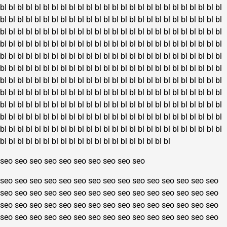
bl
bl
bl
bl
bl
bl
bl
bl
bl
bl
bl
bl
bl
bl
bl
bl
bl
bl
bl
bl
bl
bl
bl
bl
bl
bl
bl
bl
bl
bl
bl
bl
bl
bl
bl
bl
bl
bl
bl
bl
bl
bl
bl
bl
bl
bl
bl
bl
bl
bl
bl
bl
bl
bl
bl
bl
bl
bl
bl
bl
bl
bl
bl
bl
bl
bl
bl
bl
bl
bl
bl
bl
bl
bl
bl
bl
bl
bl
bl
bl
bl
bl
bl
bl
bl
bl
bl
bl
bl
bl
bl
bl
bl
bl
bl
bl
bl
bl
bl
bl
bl
bl
bl
bl
bl
bl
bl
bl
bl
bl
bl
bl
bl
bl
bl
bl
bl
bl
bl
bl
bl
bl
bl
bl
bl
bl
bl
bl
bl
bl
bl
bl
bl
bl
bl
bl
bl
bl
bl
bl
bl
bl
bl
bl
bl
bl
bl
bl
bl
bl
bl
bl
bl
bl
bl
bl
bl
bl
bl
bl
bl
bl
bl
bl
bl
bl
bl
bl
bl
bl
bl
bl
bl
bl
bl
bl
bl
bl
bl
bl
bl
bl
bl
bl
bl
bl
bl
bl
bl
bl
bl
bl
bl
bl
bl
bl
bl
bl
bl
bl
bl
bl
bl
bl
bl
bl
bl
bl
bl
bl
bl
bl
bl
bl
bl
bl
bl
bl
bl
bl
bl
bl
bl
bl
bl
bl
bl
bl
bl
bl
bl
bl
bl
bl
bl
bl
bl
bl
bl
bl
bl
bl
bl
bl
bl
bl
bl
bl
bl
bl
bl
bl
bl
bl
bl
bl
bl
bl
bl
bl
bl
bl
bl
bl
bl
bl
bl
bl
bl
bl
bl
bl
bl
bl
bl
bl
bl
bl
bl
bl
bl
bl
bl
bl
bl
bl
bl
bl
bl
bl
bl
bl
bl
bl
bl
bl
bl
bl
bl
bl
bl
bl
bl
bl
bl
bl
seo
seo
seo
seo
seo
seo
seo
seo
seo
seo
seo
seo
seo
seo
seo
seo
seo
seo
seo
seo
seo
seo
seo
seo
seo
seo
seo
seo
seo
seo
seo
seo
seo
seo
seo
seo
seo
seo
seo
seo
seo
seo
seo
seo
seo
seo
seo
seo
seo
seo
seo
seo
seo
seo
seo
seo
seo
seo
seo
seo
seo
seo
seo
seo
seo
seo
seo
seo
seo
seo