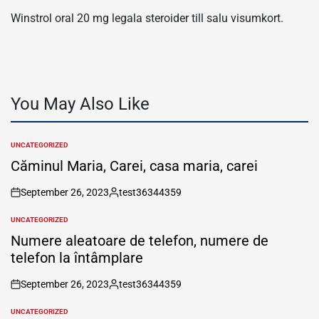
Winstrol oral 20 mg legala steroider till salu visumkort.
You May Also Like
UNCATEGORIZED
POSTED
IN
Căminul Maria, Carei, casa maria, carei
September 26, 2023
test36344359
on
Posted
by
UNCATEGORIZED
POSTED
IN
Numere aleatoare de telefon, numere de
telefon la întâmplare
September 26, 2023
test36344359
on
Posted
by
UNCATEGORIZED
POSTED